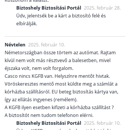
Köszönöm a választ.
Biztoshely Biztosítási Portál
2025. február 28.
Üdv, jelentsék be a kárt a biztosító felé és
elbírálják.
Névtelen
2025. február 10.
Németországban össze törtem az autómat. Rajtam
kívül nem volt más résztvevő a balesetben, mivel
éjszaka volt, nem volt forgalom.
Casco nincs KGFB van. Helyszínre mentőt hivtak.
Vöröskeresztes mentő most küldte meg a számlát a
kórházba szállításról. EU beteg biztosítás kártya van,
így az ellátás ingyenes (remélem).
A KGFB ilyen esetben kifizeti a kórházba szállítást ?
A biztosítót nem tudom telefonon elérni.
Biztoshely Biztosítási Portál
2025. február 10.