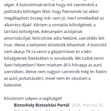
véget. A biztosítónak lerítuk hogy mit szeretnénk a
javíttatási költségen felül, hogy fizessenek /az akkor
megállapított összeg már nem jó, mert emelkedtek az
alkatrész díjak/. Kértem a vontatás költségének, a
tárolási költségnek, édesanyám autójának
amortizációját /kölcsönbe adta Nekünk, szerződés lett
írva/, illetve a befizetett kötelezők kifizetését. A biztosító
nem akarja TK-ra venni a gépjárművet és a kért
kölségeknek fizetésében is vonakodik. Mit tudok tenni
ilyen helyzetben? Nem miattam áll 6 hónapja az autó
szervízben, illetve nem nagyon szeretnék még én fizetni
az autó javítattásáért, mível nem én okoztam a
balesetet.
Köszönöm szépen a segítséget!
Biztoshely Biztosítási Portál
2026. március 05.