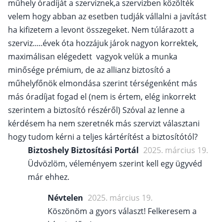
műhely óradíját a szerviznek,a szervizben közölték
velem hogy abban az esetben tudják vállalni a javítást
ha kifizetem a levont összegeket. Nem túlárazott a
szerviz.....évek óta hozzájuk járok nagyon korrektek,
maximálisan elégedett vagyok velük a munka
minősége prémium, de az allianz biztosító a
műhelyfőnök elmondása szerint térségenként más
más óradíjat fogad el (nem is értem, elég inkorrekt
szerintem a biztosító részéről) Szóval az lenne a
kérdésem ha nem szeretnék más szervizt választani
hogy tudom kérni a teljes kártérítést a biztosítótól?
Biztoshely Biztosítási Portál
2025. március 19.
Üdvözlöm, véleményem szerint kell egy ügyvéd
már ehhez.
Névtelen
2025. március 19.
Köszönöm a gyors választ! Felkeresem a