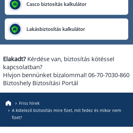
Európai Utazási Biztosító
Casco biztosítás kalkulátor
Europe Assistance
Generali Biztosító
Lakásbiztosítás kalkulátor
Genertel Biztosító
Groupama Biztosító
K&H Biztosító
Elakadt?
Kérdése van, biztosítás kötéssel
KÖBE Biztosító Egyesület
kapcsolatban?
MKB Biztosító
Hívjon bennünket bizalommal! 06-70-7030-860
Mondial Assistance Biztosító
Biztoshely Biztosítási Portál
Posta Biztosító
Signal Biztosító
Friss hírek
A kötelező biztosítás mire fizet, mit fedez és mikor nem
Union Biztosító
fizet?
Uniqa Biztosító
Vienna Life Biztosító