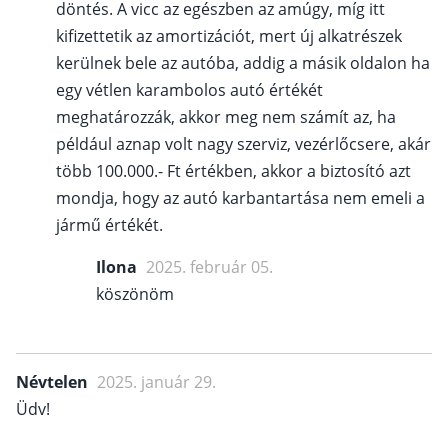
döntés. A vicc az egészben az amúgy, míg itt
kifizettetik az amortizációt, mert új alkatrészek
kerülnek bele az autóba, addig a másik oldalon ha
egy vétlen karambolos autó értékét
meghatározzák, akkor meg nem számít az, ha
például aznap volt nagy szerviz, vezérlőcsere, akár
több 100.000.- Ft értékben, akkor a biztosító azt
mondja, hogy az autó karbantartása nem emeli a
jármű értékét.
Ilona
2025. február 05.
köszönöm
Névtelen
2025. január 29.
Üdv!