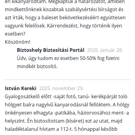
én kikanyarodtam. Megkaptuk a határozatot, amiben
mindkettőnknek kiszabtak szabálysértési bírságot és
azt írták, hogy a baleset bekövetkezéséért együttesen
vagyunk felelősek. Kárrendezést, hogy történik ilyen
esetben?
Köszönöm!
Biztoshely Biztosítási Portál
2026. január 28.
Üdv, úgy tudom ez esetben 50-50% fog fizetni
mindkét biztosító.
István Kereki
2025. november 29.
Gyalogosátkelő előtt -saját fotó, tanú- kerékpárját toló
hölgyet balra nagyívű kanyarodásnál fellöktem. A hölgy
önkényesen elhagyta -patikába, háziorvosához ment- a
helyszínt. Én biztosítottam (kíséret) ezt az utat, majd
haladéktalanul hívtam a 112-t. 5 hónappal később