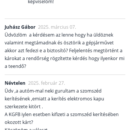
képviselőm!
Juhász Gábor
2025. március 07.
Üdvözlöm a kérdésem az lenne hogy ha üldöznek
valamint megtámadnak és ösztörik a gépjárművet
akkor azt fedezi e a biztosító? Feljelentés megtörtént a
károkat a rendőrség rögzítette kérdés hogy ilyenkor mi
a teendő?
Névtelen
2025. február 27.
Üdv ,a autóm-mal neki gurultam a szomszéd
kerítésének ,emiatt a kerítés elektromos kapu
szerkezete kitört .
A KGFB iylen esetben kifizeti a szomszéd kerítésében
okozott kárt?