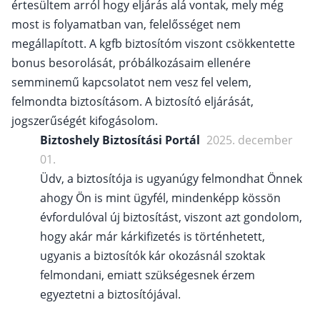
értesültem arról hogy eljárás alá vontak, mely még
most is folyamatban van, felelősséget nem
megállapított. A kgfb biztosítóm viszont csökkentette
bonus besorolását, próbálkozásaim ellenére
semminemű kapcsolatot nem vesz fel velem,
felmondta biztosításom. A biztosító eljárását,
jogszerűségét kifogásolom.
Biztoshely Biztosítási Portál
2025. december
01.
Üdv, a biztosítója is ugyanúgy felmondhat Önnek
ahogy Ön is mint ügyfél, mindenképp kössön
évfordulóval új biztosítást, viszont azt gondolom,
hogy akár már kárkifizetés is történhetett,
ugyanis a biztosítók kár okozásnál szoktak
felmondani, emiatt szükségesnek érzem
egyeztetni a biztosítójával.