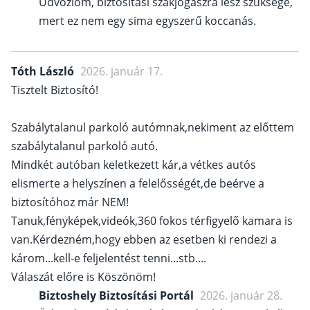
Üdvözlöm, biztosítási szakjogászra lesz szüksége,
mert ez nem egy sima egyszerű koccanás.
Tóth László
2026. január 17.
Tisztelt Biztosító!
Szabálytalanul parkoló autómnak,nekiment az előttem
szabálytalanul parkoló autó.
Mindkét autóban keletkezett kár,a vétkes autós
elismerte a helyszínen a felelősségét,de beérve a
biztosítóhoz már NEM!
Tanuk,fényképek,videók,360 fokos térfigyelő kamara is
van.Kérdezném,hogy ebben az esetben ki rendezi a
károm...kell-e feljelentést tenni...stb....
Válaszát előre is Köszönöm!
Biztoshely Biztosítási Portál
2026. január 28.