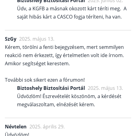
Biztoshely Biztosítási Portál
2025. június 02.
Üdv, a KGFB a másnak okozott kárt téríti meg. A
saját hibás kárt a CASCO fogja téríteni, ha van.
SzGy
2025. május 13.
Kérem, törölni a fenti bejegyzésem, mert semmilyen
reakció nem érkezett, így értelmetlen volt ide írnom.
Amikor segítséget kerestem.
További sok sikert ezen a fórumon!
Biztoshely Biztosítási Portál
2025. május 13.
Üdvözlöm! Észrevételét köszönöm, a kérdését
megválaszoltam, elnézését kérem.
Névtelen
2025. április 29.
Üdvözlöm!