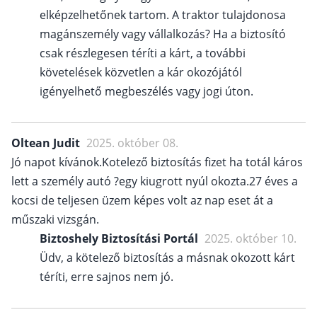
elképzelhetőnek tartom. A traktor tulajdonosa
magánszemély vagy vállalkozás? Ha a biztosító
csak részlegesen téríti a kárt, a további
követelések közvetlen a kár okozójától
igényelhető megbeszélés vagy jogi úton.
Oltean Judit
2025. október 08.
Jó napot kívánok.Kotelező biztosítás fizet ha totál káros
lett a személy autó ?egy kiugrott nyúl okozta.27 éves a
kocsi de teljesen üzem képes volt az nap eset át a
műszaki vizsgán.
Biztoshely Biztosítási Portál
2025. október 10.
Üdv, a kötelező biztosítás a másnak okozott kárt
téríti, erre sajnos nem jó.