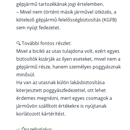
gépjármű tartozékának jogi értelemben.
– Mivel nem történt másik járművel ütközés, a
kötelező gépjármű-felelősségbiztosítás (KGFB)
sem nyújt fedezetet.
🔍 További fontos részlet:
Mivel a bicikli az utas tulajdona volt, ezért egyes
biztosítók kizárják az ilyen eseteket, mivel nem a
gépjármű része, hanem személyes poggyásznak
minősül.
Ha van az utasnak külön lakásbiztosítása
kiterjesztett poggyászfedezettel, ott lehet
érdemes megnézni, mert egyes csomagok a
járművön szállított értékekre is nyújtanak
korlátozott kártérítést.
✅ Összefoglalva: