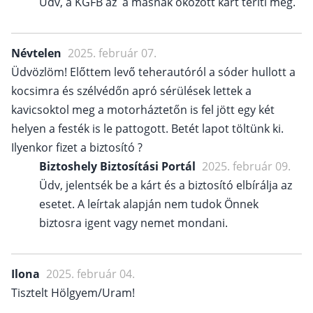
Üdv, a KGFB az a másnak okozott kárt téríti meg.
Névtelen
2025. február 07.
Üdvözlöm! Előttem levő teherautóról a sóder hullott a
kocsimra és szélvédőn apró sérülések lettek a
kavicsoktol meg a motorháztetőn is fel jött egy két
helyen a festék is le pattogott. Betét lapot töltünk ki.
Ilyenkor fizet a biztosító ?
Biztoshely Biztosítási Portál
2025. február 09.
Üdv, jelentsék be a kárt és a biztosító elbírálja az
esetet. A leírtak alapján nem tudok Önnek
biztosra igent vagy nemet mondani.
Ilona
2025. február 04.
Tisztelt Hölgyem/Uram!