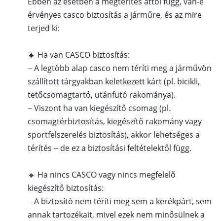
Ebben az esetben a megtérítés attól függ, van-e
érvényes casco biztosítás a járműre, és az mire
terjed ki:
🔹 Ha van CASCO biztosítás:
– A legtöbb alap casco nem téríti meg a járművön
szállított tárgyakban keletkezett kárt (pl. bicikli,
tetőcsomagtartó, utánfutó rakománya).
– Viszont ha van kiegészítő csomag (pl.
csomagtérbiztosítás, kiegészítő rakomány vagy
sportfelszerelés biztosítás), akkor lehetséges a
térítés – de ez a biztosítási feltételektől függ.
🔹 Ha nincs CASCO vagy nincs megfelelő
kiegészítő biztosítás:
– A biztosító nem téríti meg sem a kerékpárt, sem
annak tartozékait, mivel ezek nem minősülnek a