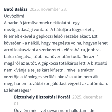
Bató Balázs
2025. november 28.
Üdvözlöm!
A parkoló járművemnek nekitolatott egy
mezőgazdasági vontató. A hátuljára függesztett,
felemelt ekével a gépkocsi felső részébe akadt. Ezt
követően - a nélkül, hogy megnézte volna, hogyan lehet
arról leakasztani a szerkezetet - előre-hátra, jobbra-
balra rángatva, több manőver után tudta "lerázni"
magáról az autót. A gépkocsi totálkáros lett. A biztosító
nem kívánja a teljes kárt kifizetni, mivel a traktor
vezetője a tényleges sérülés okozása után nem állt
meg, hanem további rongálódást végzett az autómban.
Ez lehetséges?
Biztoshely Biztosítási Portál
2025. december
01.
Üdv, én még ilyet ugyan nem hallottam, de