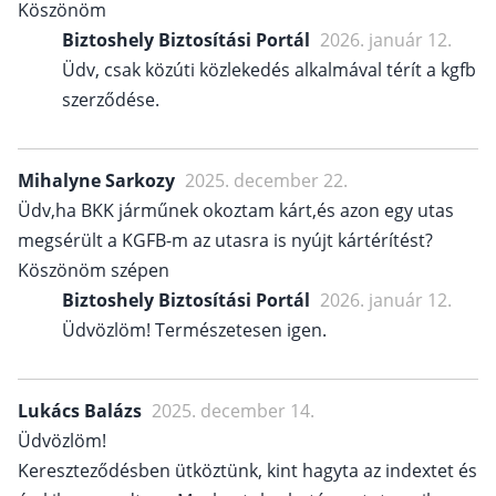
Köszönöm
Biztoshely Biztosítási Portál
2026. január 12.
Üdv, csak közúti közlekedés alkalmával térít a kgfb
szerződése.
Mihalyne Sarkozy
2025. december 22.
Üdv,ha BKK járműnek okoztam kárt,és azon egy utas
megsérült a KGFB-m az utasra is nyújt kártérítést?
Köszönöm szépen
Biztoshely Biztosítási Portál
2026. január 12.
Üdvözlöm! Természetesen igen.
Lukács Balázs
2025. december 14.
Üdvözlöm!
Kereszteződésben ütköztünk, kint hagyta az indextet és