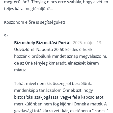
megtérüljön? Tényleg nincs erre szabály, hogy a vétlen
teljes kára megtérüljön?...
Köszönöm előre is segítségüket!
Sz
Biztoshely Biztosítási Portál
2025. május 13.
Üdvözlöm! Naponta 20-50 kérdés érkezik
hozzánk, próbálunk mindet aznap megválaszolni,
de az Öné tényleg kimaradt, elnézését kérem
miatta.
Tehát mivel nem kis összegről beszélünk,
mindenképp tanácsolom Önnek azt, hogy
biztosítási szakjogásszal vegye fel a kapcsolatot,
mert különben nem fog kijönni Önnek a matek. A
gazdasági totálkárra vett kár, esetében a " roncs "