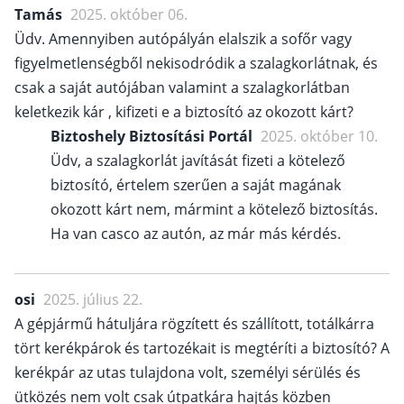
Tamás
2025. október 06.
Üdv. Amennyiben autópályán elalszik a sofőr vagy
figyelmetlenségből nekisodródik a szalagkorlátnak, és
csak a saját autójában valamint a szalagkorlátban
keletkezik kár , kifizeti e a biztosító az okozott kárt?
Biztoshely Biztosítási Portál
2025. október 10.
Üdv, a szalagkorlát javítását fizeti a kötelező
biztosító, értelem szerűen a saját magának
okozott kárt nem, mármint a kötelező biztosítás.
Ha van casco az autón, az már más kérdés.
osi
2025. július 22.
A gépjármű hátuljára rögzített és szállított, totálkárra
tört kerékpárok és tartozékait is megtéríti a biztosító? A
kerékpár az utas tulajdona volt, személyi sérülés és
ütközés nem volt csak útpatkára hajtás közben