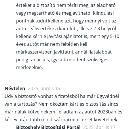
értéket a biztosító nem téríti meg, az eladható
vagy megtartható és megjavítható. Kiindulási
pontnak tudni kellene azt, hogy mennyi volt az
autó reális értéke a kár előtt, illetve 2-3 helyről
kellene kérnie javítási ajánlatot is, mert egy 5-10
éves autót már nem feltétlen kell
márkaszervízben javíttatni, annál fiatalabbat
pedig tanácsos, így sok mindent szükséges
mérlegelnie.
Névtelen
2025. április 15.
Üdv a biztosító vonhat a fizetésből ha már ügyvédnél
van a tartozás? Nem okoztam kárt és biztosítás sincs
már náluk kötve nekem el adtam az autót 2023ban és
két év után több mind százharminc ezret követelnek
Biztoshely Biztosítási Portál
2025. április 17.