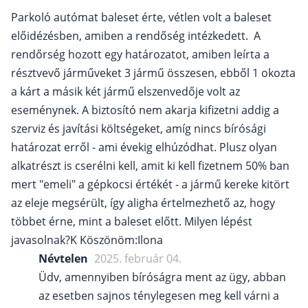
Parkoló autómat baleset érte, vétlen volt a baleset
előidézésben, amiben a rendőség intézkedett. A
rendőrség hozott egy határozatot, amiben leírta a
résztvevő járműveket 3 jármű összesen, ebből 1 okozta
a kárt a másik két jármű elszenvedője volt az
eseménynek. A biztosító nem akarja kifizetni addig a
szerviz és javítási költségeket, amíg nincs bírósági
határozat erről - ami évekig elhúzódhat. Plusz olyan
alkatrészt is cserélni kell, amit ki kell fizetnem 50% ban
mert "emeli" a gépkocsi értékét - a jármű kereke kitört
az eleje megsérült, így aligha értelmezhető az, hogy
többet érne, mint a baleset előtt. Milyen lépést
javasolnak?K Köszönöm:Ilona
Névtelen
2025. február 04.
Üdv, amennyiben bíróságra ment az ügy, abban
az esetben sajnos ténylegesen meg kell várni a