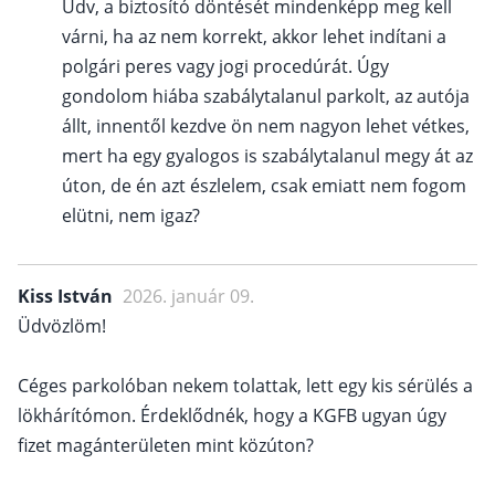
Üdv, a biztosító döntését mindenképp meg kell
várni, ha az nem korrekt, akkor lehet indítani a
polgári peres vagy jogi procedúrát. Úgy
gondolom hiába szabálytalanul parkolt, az autója
állt, innentől kezdve ön nem nagyon lehet vétkes,
mert ha egy gyalogos is szabálytalanul megy át az
úton, de én azt észlelem, csak emiatt nem fogom
elütni, nem igaz?
Kiss István
2026. január 09.
Üdvözlöm!
Céges parkolóban nekem tolattak, lett egy kis sérülés a
lökhárítómon. Érdeklődnék, hogy a KGFB ugyan úgy
fizet magánterületen mint közúton?