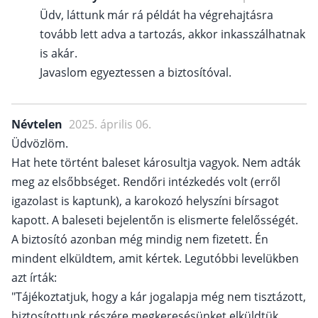
Üdv, láttunk már rá példát ha végrehajtásra
tovább lett adva a tartozás, akkor inkasszálhatnak
is akár.
Javaslom egyeztessen a biztosítóval.
Névtelen
2025. április 06.
Üdvözlöm.
Hat hete történt baleset károsultja vagyok. Nem adták
meg az elsőbbséget. Rendőri intézkedés volt (erről
igazolast is kaptunk), a karokozó helyszíni bírsagot
kapott. A baleseti bejelentőn is elismerte felelősségét.
A biztosító azonban még mindig nem fizetett. Én
mindent elküldtem, amit kértek. Legutóbbi levelükben
azt írták:
"Tájékoztatjuk, hogy a kár jogalapja még nem tisztázott,
biztosítottunk részére megkeresésünket elküldtük,