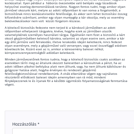
kockázattal. Ilyen például a háborús övezetekbe való belépés vagy lázadások
helyszínei esetleg demonstrálások területe. Nagyon fontos tudni, hogy amikor olyan
járművel okozunk kárt, melyre az adott időpontban ki van vonva a forgalomból, a
biztosítónak nincs kockázatviselési felelőssége, és akkor sem lehet biztosítási összeg
kifizetésére számítani, amikor egy olyan munkagép a kár okozója, mely az esemény
bekövetkezésekor nem volt közúti forgalom részese.
A kötelező biztosítás fedezete nem terjed ki a károkozó járművében az adott
időpontban elhelyezett tárgyakra, kivéve, hogyha ezek az járműben utazók
valamelyikének személyes használati tárgya. Egyáltalán nem fizet a biztosító a kárt
okozó gépjárművében keletező károkra, valamint az olyan esetre sem, amikor a kár
egy álló járműre való felrakodás, illetve lerakodás idején keletkezik, nincs fedezet
olyan eseményre, mely a gépjárművel való versenyen, vagy ezzel összefüggő edzésen
következik be. Kizáró eset az is, amikor a káresemény baleset nélkül,
környezetszennyezettségből adódóan keletkezik.
Minden járművezetőnek fontos tudnia, hogy a kötelező biztosítás csakis azokban az
esetekben téríti meg az általunk okozott balesetben a károsultnak a pénzt, ha az
adott időben alkohol befolyása alatt nem álltunk, vagy, ha nem álltunk kábítószer és
gyógyszer hatása alatt, hogyha érvényes és rendezett gépjármű
felelősségbiztosítással rendelkeztünk. A viták elkerülése végett egy sajnálatos
részünkről előidézett baleset idején amennyiben van rá mód, mindent
fényképezzenek le és írjanak föl a későbbi ügyintézés folyamatosságának fenntartása
végett.
Hozzászólás
*