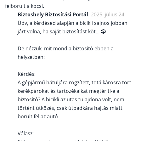
felborult a kocsi.
Biztoshely Biztosítási Portál
2025. július 24.
Üdv, a kérdésed alapján a bicikli sajnos jobban
járt volna, ha saját biztosítást köt... 😬
De nézzük, mit mond a biztosító ebben a
helyzetben:
Kérdés:
A gépjármű hátuljára rögzített, totálkárosra tört
kerékpárokat és tartozékaikat megtéríti-e a
biztosító? A bicikli az utas tulajdona volt, nem
történt ütközés, csak útpadkára hajtás miatt
borult fel az autó.
Válasz: