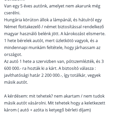
Van egy 5 éves autónk, amelyet nem akarunk még
cserélni.
Hungária körúton állok a lámpánál, és hátulról egy
Német flottakezelő / német biztosítással rendelkező
magyar használó belénk jött. A károkozást elismerte.
1 hete bérelek autót, mert üzletkötö vagyok, és a
mindennapi munkám feltétele, hogy járhassam az
országot.
Az autó 1 hete a szervizben van, pótszemlézték, és 3
600 000.- ra hozták ki a kárt. A biztosító válasza :
javíthatósági határ 2 200 000.-, így totálkár, vegyek
másik autót.
A kérdésem: mit tehetek? nem akartam / nem tudok
másik autót vásárolni. Mit tehetek hogy a keletkezett
károm ( autó + azóta is ketyegő bérleti díjam)