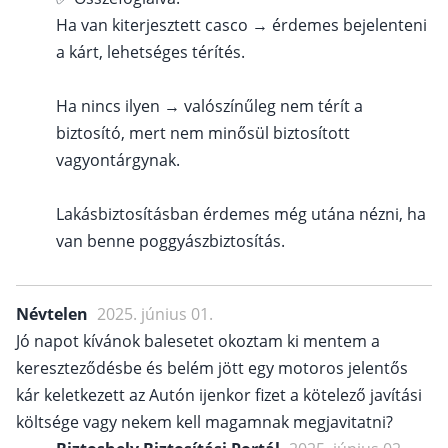
Ha van kiterjesztett casco → érdemes bejelenteni
a kárt, lehetséges térítés.
Ha nincs ilyen → valószínűleg nem térít a
biztosító, mert nem minősül biztosított
vagyontárgynak.
Lakásbiztosításban érdemes még utána nézni, ha
van benne poggyászbiztosítás.
Névtelen
2025. június 01.
Jó napot kívánok balesetet okoztam ki mentem a
kereszteződésbe és belém jött egy motoros jelentős
kár keletkezett az Autón ijenkor fizet a kötelező javítási
költsége vagy nekem kell magamnak megjavitatni?