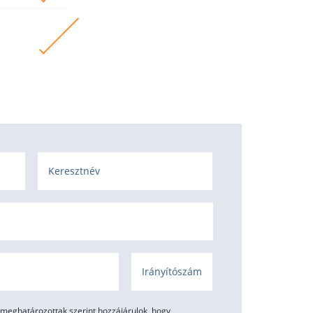
Keresztnév
s
Irányítószám
meghatározottak szerint hozzájárulok, hogy