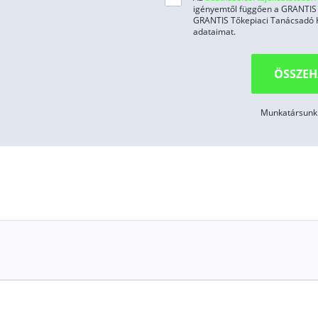
igényemtől függően a GRANTIS H
rovidencia utasbiztosítás
GRANTIS Tőkepiaci Tanácsadó Kft
adataimat.
rovidencia vagyonbiztosítás kalkulátor online
zállítmánybiztosítások
ÖSSZEH
ztráda Árufuvarozói felelősségbiztosítás / CMR / BÁF / Kezesi
Munkatársunk 
ámasz életbiztosítás
p Invest életbiztosítás
agyonőr Vállalkozói vagyonbiztosítás
rovidencia Biztosító fax szám, telefonszám, cím, e-mail