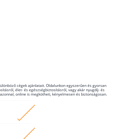
a különböző cégek ajánlatait. Oldalunkon egyszerűen és gyorsan
ításról, élet- és egészségbiztosításról, vagy akár nyugdíj- és
kár azonnal, online is megkötheti, kényelmesen és biztonságosan.