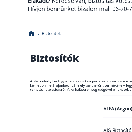
Elakadt?
Kérdése van, biztosítás kötés
Hívjon bennünket bizalommal! 06-70-70
Biztosítók
Biztosítók
A Biztoshely.hu
független biztosítási portálként számos elism
kérhet online árajánlatot bármely partnerünk termékére – legye
temetési biztosításról. A kalkulátorok segítségével pillanatok 
ALFA (Aegon)
Aegon Aktí
AIG Biztosító