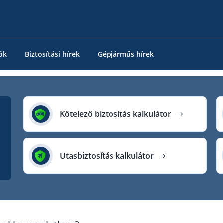
ók
Biztosítási hírek
Gépjárműs hírek
Kötelező biztosítás kalkulátor
Utasbiztosítás kalkulátor