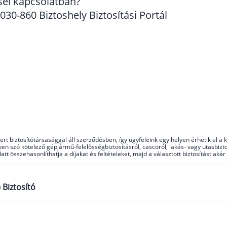
sel kapcsolatban?
30-860 Biztoshely Biztosítási Portál
ert biztosítótársasággal áll szerződésben, így ügyfeleink egy helyen érhetik el 
n szó kötelező gépjármű-felelősségbiztosításról, cascoról, lakás- vagy utasbiztos
alatt összehasonlíthatja a díjakat és feltételeket, majd a választott biztosítást a
 Biztosító
v Invest Életbiztosítás bemutatása és árajánlat kérés