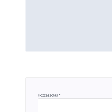
Generali P
Generali P
Generali S
Generali S
Generali T
Generali To
Generali V
Generali-P
Hozzászólás
*