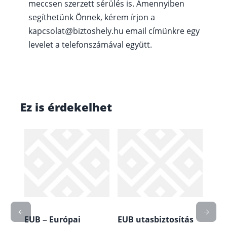
meccsen szerzett sérülés is. Amennyiben
segíthetünk Önnek, kérem írjon a
kapcsolat@biztoshely.hu email címünkre egy
levelet a telefonszámával együtt.
Ez is érdekelhet
ás
EUB – Európai
EUB utasbiztosítás
EUB