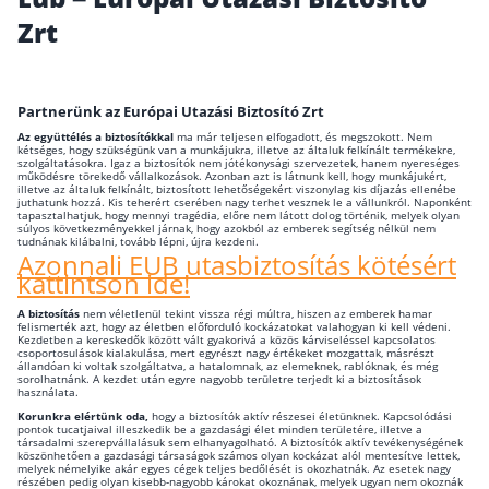
Zrt
Wáberer Hungária Biztosító
Biztosítási hírek
Partnerünk az Európai Utazási Biztosító Zrt
Az együttélés a biztosítókkal
ma már teljesen elfogadott, és megszokott. Nem
kétséges, hogy szükségünk van a munkájukra, illetve az általuk felkínált termékekre,
Gépjárműs hírek
szolgáltatásokra. Igaz a biztosítók nem jótékonysági szervezetek, hanem nyereséges
működésre törekedő vállalkozások. Azonban azt is látnunk kell, hogy munkájukért,
illetve az általuk felkínált, biztosított lehetőségekért viszonylag kis díjazás ellenébe
juthatunk hozzá. Kis teherért cserében nagy terhet vesznek le a vállunkról. Naponként
tapasztalhatjuk, hogy mennyi tragédia, előre nem látott dolog történik, melyek olyan
Kapcsolat
súlyos következményekkel járnak, hogy azokból az emberek segítség nélkül nem
tudnának kilábalni, tovább lépni, újra kezdeni.
Azonnali EUB utasbiztosítás kötésért
Bejelentkezés
kattintson ide!
A biztosítás
nem véletlenül tekint vissza régi múltra, hiszen az emberek hamar
felismerték azt, hogy az életben előforduló kockázatokat valahogyan ki kell védeni.
Kezdetben a kereskedők között vált gyakorivá a közös kárviseléssel kapcsolatos
csoportosulások kialakulása, mert egyrészt nagy értékeket mozgattak, másrészt
állandóan ki voltak szolgáltatva, a hatalomnak, az elemeknek, rablóknak, és még
sorolhatnánk. A kezdet után egyre nagyobb területre terjedt ki a biztosítások
használata.
Korunkra elértünk oda,
hogy a biztosítók aktív részesei életünknek. Kapcsolódási
pontok tucatjaival illeszkedik be a gazdasági élet minden területére, illetve a
társadalmi szerepvállalásuk sem elhanyagolható. A biztosítók aktív tevékenységének
köszönhetően a gazdasági társaságok számos olyan kockázat alól mentesítve lettek,
melyek némelyike akár egyes cégek teljes bedőlését is okozhatnák. Az esetek nagy
részében pedig olyan kisebb-nagyobb károkat okoznának, melyek ugyan nem okoznák