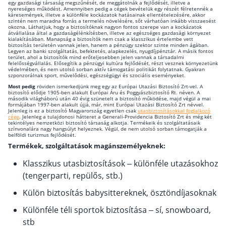
egy gazdasági társaság megszűnését, de meggátolnák a fejlődését, illetve a
nyereséges működést. Amennyiben pedig a cégek bevételük egy részét félretennék a
káresemények, illetve a különféle kockázatok hatásainak ellentételezésére, akkor
szintén nem maradna forrás a termelés növelésére, sőt várhatóan inkább visszaesést
okozna. Láthatjuk, hogy a biztosítóknak nagyon fontos szerepe van a kockázatok
átvállalása által a gazdaságélénkítésben, illetve az egészséges gazdasági környezet
kialakításában. Manapság a biztosítók nem csak a klasszikus értelembe vett
biztosítás területén vannak jelen, hanem a pénzügy szektor szinte minden ágában.
Legyen az banki szolgáltatás, befektetés, alapkezelés, nyugdíjpénztár. A másik fontos
terület, ahol a biztosítók mind erőteljesebben jelen vannak a társadalmi
felelősségvállalás. Elősegítik a pénzügyi kultúra fejlődését, részt vesznek környezetünk
védelmében, és nem utolsó sorban aktív támogatási politikát folytatnak. Gyakran
szponzorálnak sport, művelődési, egészségügyi és szociális eseményeket.
Most pedig
röviden ismerkedjünk meg egy az Európai Utazási Biztosító Zrt-vel. A
biztosító elődje 1905-ben alakult Európai Áru és Poggyászbiztosító Rt. néven. A
második világháború után 40 évig szünetelt a biztosító működése, majd végül a mai
formájában 1997-ben alakult újjá, már, mint Európai Utazási Biztosító Zrt névvel.
Jelenleg is ez a biztosító Magyarország egyetlen csak
utasbiztosításokkal foglalkozó
cége
. Jelenleg a tulajdonosi hátteret a Generali-Providencia Biztosító Zrt és még két
tekintélyes nemzetközi biztosító társaság alkotja. Termékeik és szolgáltatásaik
színvonalára nagy hangsúlyt helyeznek. Végül, de nem utolsó sorban támogatják a
belföldi turizmus fejlődését.
Termékek, szolgáltatások magánszemélyeknek:
Klasszikus utasbiztosítások – különféle utazásokhoz
(tengerparti, repülős, stb.)
Külön biztosítás babysittereknek, ösztöndíjasoknak
Különféle téli sportok biztosítása – sí, snowboard,
stb