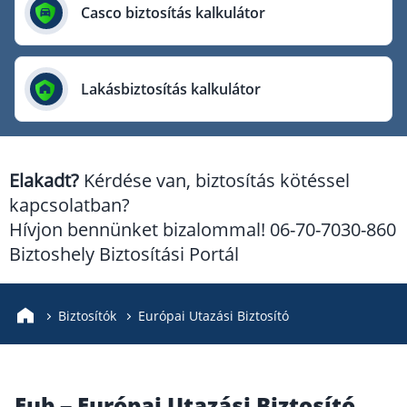
Európai Utazási Biztosító
Casco biztosítás kalkulátor
Europe Assistance
Generali Biztosító
Lakásbiztosítás kalkulátor
Genertel Biztosító
Groupama Biztosító
K&H Biztosító
Elakadt?
Kérdése van, biztosítás kötéssel
KÖBE Biztosító Egyesület
kapcsolatban?
MKB Biztosító
Hívjon bennünket bizalommal! 06-70-7030-860
Mondial Assistance Biztosító
Biztoshely Biztosítási Portál
Posta Biztosító
Signal Biztosító
Biztosítók
Európai Utazási Biztosító
Union Biztosító
Uniqa Biztosító
Eub – Európai Utazási Biztosító
Vienna Life Biztosító