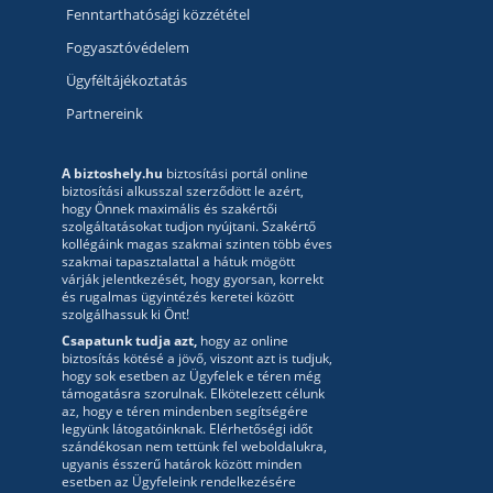
Fenntarthatósági közzététel
Fogyasztóvédelem
Ügyféltájékoztatás
Partnereink
A biztoshely.hu
biztosítási portál online
biztosítási alkusszal szerződött le azért,
hogy Önnek maximális és szakértői
szolgáltatásokat tudjon nyújtani. Szakértő
kollégáink magas szakmai szinten több éves
szakmai tapasztalattal a hátuk mögött
várják jelentkezését, hogy gyorsan, korrekt
és rugalmas ügyintézés keretei között
szolgálhassuk ki Önt!
Csapatunk tudja azt,
hogy az online
biztosítás kötésé a jövő, viszont azt is tudjuk,
hogy sok esetben az Ügyfelek e téren még
támogatásra szorulnak. Elkötelezett célunk
az, hogy e téren mindenben segítségére
legyünk látogatóinknak. Elérhetőségi időt
szándékosan nem tettünk fel weboldalukra,
ugyanis ésszerű határok között minden
esetben az Ügyfeleink rendelkezésére