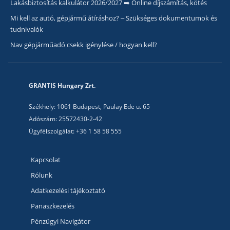
Lakásbiztosítás kalkulátor 2026/2027 ➡️ Online díjszámítás, kötés
Mi kell az autó, gépjármű átíráshoz? – Szükséges dokumentumok és
tudnivalók
Nav gépjárműadó csekk igénylése / hogyan kell?
GRANTIS Hungary Zrt.
Székhely: 1061 Budapest, Paulay Ede u. 65
Adószám: 25572430-2-42
Ügyfélszolgálat: +36 1 58 58 555
Kapcsolat
Rólunk
Adatkezelési tájékoztató
Panaszkezelés
Pénzügyi Navigátor