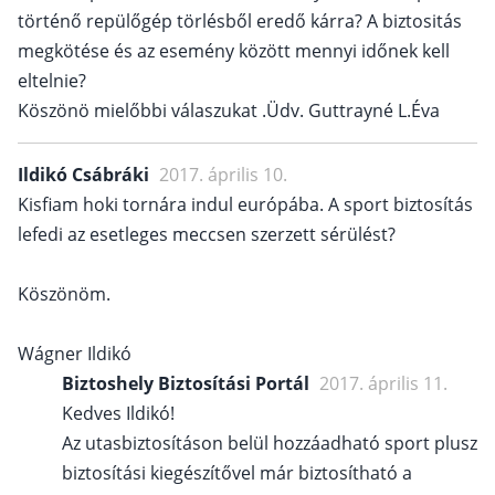
történő repülőgép törlésből eredő kárra? A biztositás
megkötése és az esemény között mennyi időnek kell
eltelnie?
Köszönö mielőbbi válaszukat .Üdv. Guttrayné L.Éva
Ildikó Csábráki
2017. április 10.
Kisfiam hoki tornára indul európába. A sport biztosítás
lefedi az esetleges meccsen szerzett sérülést?
Köszönöm.
Wágner Ildikó
Biztoshely Biztosítási Portál
2017. április 11.
Kedves Ildikó!
Az utasbiztosításon belül hozzáadható sport plusz
biztosítási kiegészítővel már biztosítható a