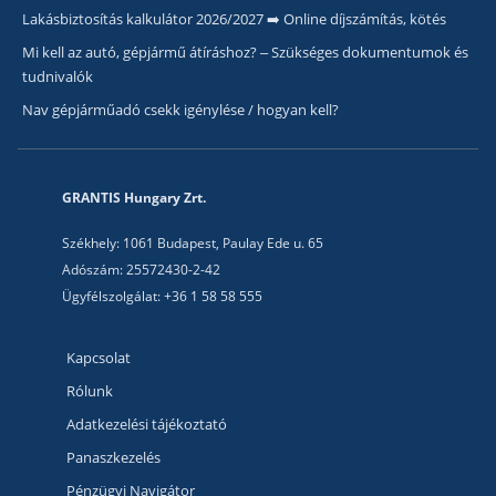
Lakásbiztosítás kalkulátor 2026/2027 ➡️ Online díjszámítás, kötés
Mi kell az autó, gépjármű átíráshoz? – Szükséges dokumentumok és
tudnivalók
Nav gépjárműadó csekk igénylése / hogyan kell?
GRANTIS Hungary Zrt.
Székhely: 1061 Budapest, Paulay Ede u. 65
Adószám: 25572430-2-42
Ügyfélszolgálat: +36 1 58 58 555
Kapcsolat
Rólunk
Adatkezelési tájékoztató
Panaszkezelés
Pénzügyi Navigátor