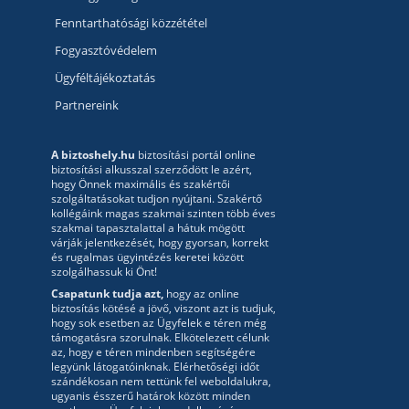
Fenntarthatósági közzététel
Fogyasztóvédelem
Ügyféltájékoztatás
Partnereink
A biztoshely.hu
biztosítási portál online
biztosítási alkusszal szerződött le azért,
hogy Önnek maximális és szakértői
szolgáltatásokat tudjon nyújtani. Szakértő
kollégáink magas szakmai szinten több éves
szakmai tapasztalattal a hátuk mögött
várják jelentkezését, hogy gyorsan, korrekt
és rugalmas ügyintézés keretei között
szolgálhassuk ki Önt!
Csapatunk tudja azt,
hogy az online
biztosítás kötésé a jövő, viszont azt is tudjuk,
hogy sok esetben az Ügyfelek e téren még
támogatásra szorulnak. Elkötelezett célunk
az, hogy e téren mindenben segítségére
legyünk látogatóinknak. Elérhetőségi időt
szándékosan nem tettünk fel weboldalukra,
ugyanis ésszerű határok között minden