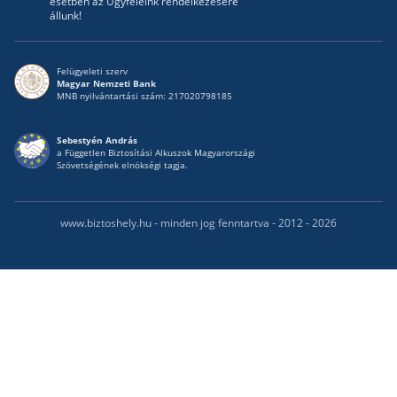
esetben az Ügyfeleink rendelkezésére
állunk!
Felügyeleti szerv
Magyar Nemzeti Bank
MNB nyilvántartási szám: 217020798185
Sebestyén András
a Független Biztosítási Alkuszok Magyarországi
Szövetségének elnökségi tagja.
www.biztoshely.hu - minden jog fenntartva - 2012 - 2026