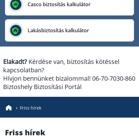
Európai Utazási Biztosító
Casco biztosítás kalkulátor
Europe Assistance
Generali Biztosító
Lakásbiztosítás kalkulátor
Genertel Biztosító
Groupama Biztosító
K&H Biztosító
Elakadt?
Kérdése van, biztosítás kötéssel
KÖBE Biztosító Egyesület
kapcsolatban?
MKB Biztosító
Hívjon bennünket bizalommal! 06-70-7030-860
Mondial Assistance Biztosító
Biztoshely Biztosítási Portál
Posta Biztosító
Signal Biztosító
Friss hírek
Union Biztosító
Uniqa Biztosító
Friss hírek
Vienna Life Biztosító