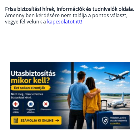
Friss biztosítási hírek, információk és tudnivalók oldala.
Wáberer Hungária Biztosító
Amennyiben kérdésére nem találja a pontos választ,
vegye fel velünk a
kapcsolatot itt!
Biztosítási hírek
Gépjárműs hírek
Kapcsolat
Bejelentkezés