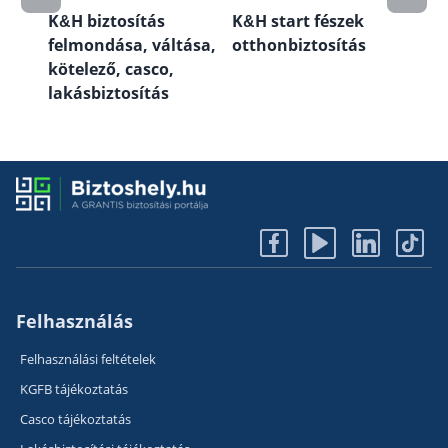
ás
K&H biztosítás
K&H start fészek
K&H
felmondása, váltása,
otthonbiztosítás
kötelező, casco,
lakásbiztosítás
Felhasználás
Felhasználási feltételek
KGFB tájékoztatás
Casco tájékoztatás