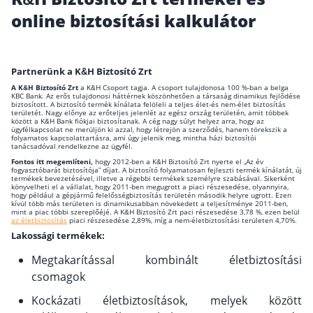
online biztosítási kalkulátor
Wáberer Hungária Biztosító
Biztosítási hírek
Partnerünk a K&H Biztosító Zrt
A K&H Biztosító Zrt
a K&H Csoport tagja. A csoport tulajdonosa 100 %-ban a belga
KBC Bank. Az erős tulajdonosi háttérnek köszönhetően a társaság dinamikus fejlődése
Gépjárműs hírek
biztosított. A biztosító termék kínálata felöleli a teljes élet-és nem-élet biztosítás
területét. Nagy előnye az erőteljes jelenlét az egész ország területén, amit többek
között a K&H Bank fiókjai biztosítanak. A cég nagy súlyt helyez arra, hogy az
ügyfélkapcsolat ne merüljön ki azzal, hogy létrejön a szerződés, hanem törekszik a
folyamatos kapcsolattartásra, ami úgy jelenik meg, mintha házi biztosítói
Kapcsolat
tanácsadóval rendelkezne az ügyfél.
Fontos itt megemlíteni,
hogy 2012-ben a K&H Biztosító Zrt nyerte el „Az év
Bejelentkezés
fogyasztóbarát biztosítója” díjat. A biztosító folyamatosan fejleszti termék kínálatát, új
termékek bevezetésével, illetve a régebbi termékek személyre szabásával. Sikerként
könyvelheti el a vállalat, hogy 2011-ben megugrott a piaci részesedése, olyannyira,
hogy például a gépjármű felelősségbiztosítás területén második helyre ugrott. Ezen
kívül több más területen is dinamikusabban növekedett a teljesítménye 2011-ben,
mint a piac többi szereplőéjé. A K&H Biztosító Zrt paci részesedése 3,78 %, ezen belül
az életbiztosítás
piaci részesedése 2,89%, míg a nem-életbiztosítási területen 4,70%.
Lakossági termékek:
Megtakarítással kombinált életbiztosítási
csomagok
Kockázati életbiztosítások, melyek között