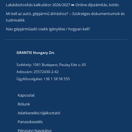
Lakásbiztosítás kalkulátor 2026/2027 ➡️ Online díjszámítás, kötés
Mi kell az autó, gépjármű átíráshoz? – Szükséges dokumentumok és
tudnivalók
Nav gépjárműadó csekk igénylése / hogyan kell?
GRANTIS Hungary Zrt.
Székhely: 1061 Budapest, Paulay Ede u. 65
Adószám: 25572430-2-42
Ügyfélszolgálat: +36 1 58 58 555
Kapcsolat
Rólunk
Adatkezelési tájékoztató
Panaszkezelés
Pénzügyi Navigátor