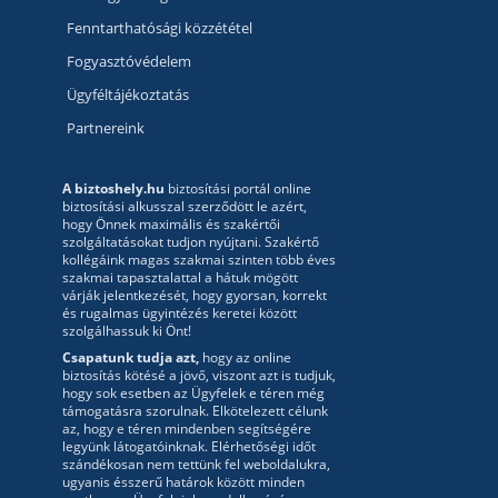
Fenntarthatósági közzététel
Fogyasztóvédelem
Ügyféltájékoztatás
Partnereink
A biztoshely.hu
biztosítási portál online
biztosítási alkusszal szerződött le azért,
hogy Önnek maximális és szakértői
szolgáltatásokat tudjon nyújtani. Szakértő
kollégáink magas szakmai szinten több éves
szakmai tapasztalattal a hátuk mögött
várják jelentkezését, hogy gyorsan, korrekt
és rugalmas ügyintézés keretei között
szolgálhassuk ki Önt!
Csapatunk tudja azt,
hogy az online
biztosítás kötésé a jövő, viszont azt is tudjuk,
hogy sok esetben az Ügyfelek e téren még
támogatásra szorulnak. Elkötelezett célunk
az, hogy e téren mindenben segítségére
legyünk látogatóinknak. Elérhetőségi időt
szándékosan nem tettünk fel weboldalukra,
ugyanis ésszerű határok között minden