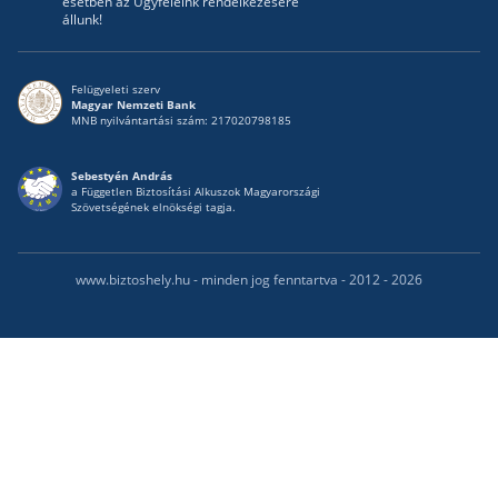
esetben az Ügyfeleink rendelkezésére
állunk!
Felügyeleti szerv
Magyar Nemzeti Bank
MNB nyilvántartási szám: 217020798185
Sebestyén András
a Független Biztosítási Alkuszok Magyarországi
Szövetségének elnökségi tagja.
www.biztoshely.hu - minden jog fenntartva - 2012 - 2026