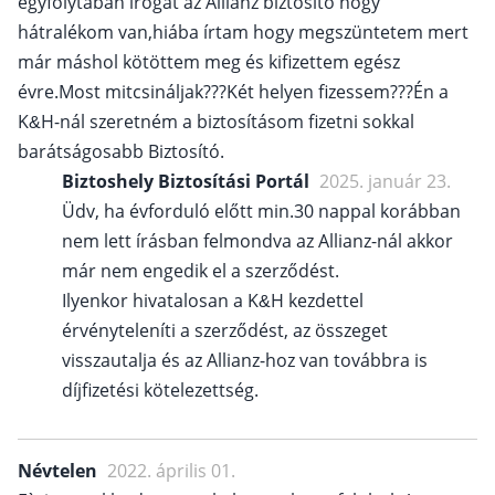
egyfolytában írogat az Allianz biztosító hogy
hátralékom van,hiába írtam hogy megszüntetem mert
már máshol kötöttem meg és kifizettem egész
évre.Most mitcsináljak???Két helyen fizessem???Én a
K&H-nál szeretném a biztosításom fizetni sokkal
barátságosabb Biztosító.
Biztoshely Biztosítási Portál
2025. január 23.
Üdv, ha évforduló előtt min.30 nappal korábban
nem lett írásban felmondva az Allianz-nál akkor
már nem engedik el a szerződést.
Ilyenkor hivatalosan a K&H kezdettel
érvényteleníti a szerződést, az összeget
visszautalja és az Allianz-hoz van továbbra is
díjfizetési kötelezettség.
Névtelen
2022. április 01.