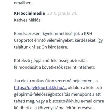
emailben.
KH Socialmedia
2019. január 24.
Kedves Miklós!
Rendszeresen figyelemmel kísérjük a K&H
Csoportot érintő véleményeket, kérdéseket, így
találtunk rá az Ön kérdésére.
Kötelező gépjármű-felelősségbiztosítás
felmondását a következők szerint intézheti:
-ha elektronikus úton szeretné bejelenteni, a
https://ugyfelportal.kh.hu/...
oldalon a kötelező
gépjármű-felelősségbiztosítás menüpont alatt
teheti meg, vagy a biztosito@kh.hu e-mail címre
küldheti el a kötvényszáma feltüntetésével.