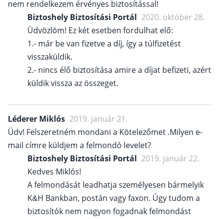
nem rendelkezem érvényes biztosítással!
Biztoshely Biztosítási Portál
2020. október 28.
Üdvözlöm! Ez két esetben fordulhat elő:
1.- már be van fizetve a díj, így a túlfizetést
visszaküldik.
2.- nincs élő biztosítása amire a díjat befizeti, azért
küldik vissza az összeget.
Léderer Miklós
2019. január 21.
Üdv! Felszeretném mondani a Kötelezőmet .Milyen e-
mail címre küldjem a felmondó levelet?
Biztoshely Biztosítási Portál
2019. január 22.
Kedves Miklós!
A felmondását leadhatja személyesen bármelyik
K&H Bankban, postán vagy faxon. Úgy tudom a
biztosítók nem nagyon fogadnak felmondást