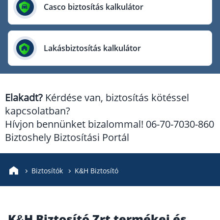
Európai Utazási Biztosító
Casco biztosítás kalkulátor
Europe Assistance
Generali Biztosító
Lakásbiztosítás kalkulátor
Genertel Biztosító
Groupama Biztosító
K&H Biztosító
Elakadt?
Kérdése van, biztosítás kötéssel
KÖBE Biztosító Egyesület
kapcsolatban?
MKB Biztosító
Hívjon bennünket bizalommal! 06-70-7030-860
Mondial Assistance Biztosító
Biztoshely Biztosítási Portál
Posta Biztosító
Signal Biztosító
Biztosítók
K&H Biztosító
Union Biztosító
Uniqa Biztosító
K&H Biztosító Zrt termékei és
Vienna Life Biztosító