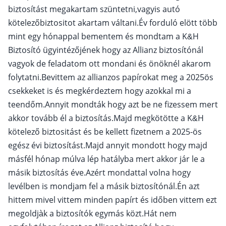
biztosítást megakartam szüntetni,vagyis autó
kötelezőbiztositot akartam váltani.Év forduló elött több
mint egy hónappal bementem és mondtam a K&H
Biztosító ügyintézőjének hogy az Allianz biztosítónál
vagyok de feladatom ott mondani és önöknél akarom
folytatni.Bevittem az allianzos papírokat meg a 2025ös
csekkeket is és megkérdeztem hogy azokkal mi a
teendőm.Annyit mondták hogy azt be ne fizessem mert
akkor tovább él a biztosítás.Majd megkötötte a K&H
kötelező biztositást és be kellett fizetnem a 2025-ös
egész évi biztosítást.Majd annyit mondott hogy majd
másfél hónap múlva lép hatályba mert akkor jár le a
másik biztosítás éve.Azért mondattal volna hogy
levélben is mondjam fel a másik biztosítónál.Én azt
hittem mivel vittem minden papírt és időben vittem ezt
megoldjàk a biztosítók egymás közt.Hát nem