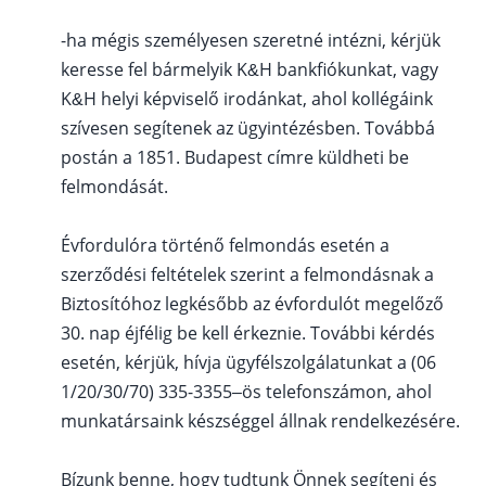
-ha mégis személyesen szeretné intézni, kérjük
keresse fel bármelyik K&H bankfiókunkat, vagy
K&H helyi képviselő irodánkat, ahol kollégáink
szívesen segítenek az ügyintézésben. Továbbá
postán a 1851. Budapest címre küldheti be
felmondását.
Évfordulóra történő felmondás esetén a
szerződési feltételek szerint a felmondásnak a
Biztosítóhoz legkésőbb az évfordulót megelőző
30. nap éjfélig be kell érkeznie. További kérdés
esetén, kérjük, hívja ügyfélszolgálatunkat a (06
1/20/30/70) 335-3355–ös telefonszámon, ahol
munkatársaink készséggel állnak rendelkezésére.
Bízunk benne, hogy tudtunk Önnek segíteni és