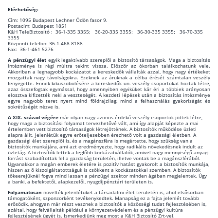
Elérhetőség:
Cím: 1095 Budapest Lechner Ödön fasor 9.
Postacím: Budapest 1851
K&H TeleBiztosító : 36-1-335 3355; 36-20-335 3355; 36-30-335 3355; 36-70-335
3355
Központi telefon: 36-1-468 8188
Fax: 36-1-461 5276
A pénzügyi élet
egyik legaktívabb szereplői a biztosító társaságok. Maga a biztosítás
intézménye is régi múltra tekint vissza. Először az ókorban találkozhatunk vele.
Akkoriban a legnagyobb kockázatot a kereskedők vállalták azzal, hogy nagy értékeket
mozgattak nagy távolságokra. Ezeknek az áruknak a célba érését számtalan veszély
fenyegette. Ennek kiküszöbölésére a kereskedők un. veszély csoportokat hoztak létre,
azaz összefogtak egymással, hogy amennyiben egyiküket kár éri a többiek arányosan
elosztva kifizették neki a veszteségét. A kezdeti lépések után a biztosítás intézménye
egyre nagyobb teret nyert mind földrajzilag, mind a felhasználás gyakoriságát és
sokrétűségét nézve is.
A XIX. század végére
már olyan nagy azonos érdekű veszély csoportok jöttek létre,
hogy maga a biztosítási folyamat tervezhetővé vált, ami így alapját képezte a mai
értelemben vett biztosító társaságok létrejöttének. A biztosítók működése üzleti
alapra állt. Jelenlétük egyre erőteljesebben érezhető volt a gazdasági életben. A
gazdasági élet szereplői is, és a magánszféra is megértette, hogy szükség van a
biztosítók munkájára, ami azt eredményezte, hogy radikális növekedésnek indult az
üzletág. A biztosítók lettek a legfőbb kockázatvállalók, amivel nagy mennyiségű anyagi
forrást szabadítottak fel a gazdaság területén, illetve vontak be a magánszférából.
Ugyanakkor a magán emberek életére is pozitív hatást gyakorolt a biztosítók munkája,
hiszen az ő kiszolgáltatottságuk is csökkent a kockázatokkal szemben. A biztosítók
tőkeerejüknél fogva mind lassan a pénzügyi szektor minden ágában megjelentek. Úgy
a banki, a befektetői, alapkezelői, nyugdíjpénztári területen is.
Folyamatosan
növelték jelenlétüket a társadalmi élet területén is, ahol elsősorban
támogatóként, szponzorként tevékenykedtek. Manapság ez a fajta jelenlét tovább
erősödik, ahogyan már részt vesznek a biztosítók a közösségi tudat fejlesztésében is,
azáltal, hogy felvállalták például a környezetvédelem és a pénzügyi kultúra
fejlesztésének ügyét is. Ismerkedjünk meg most a K&H Biztosító Zrt-vel.