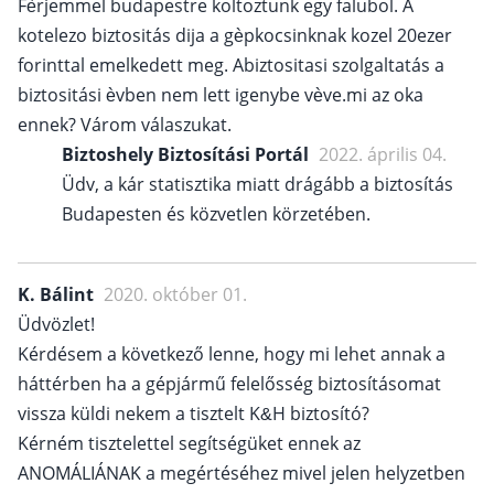
Fèrjemmel budapestre koltoztunk egy falubol. A
kotelezo biztositás dija a gèpkocsinknak kozel 20ezer
forinttal emelkedett meg. Abiztositasi szolgaltatás a
biztositási èvben nem lett igenybe vève.mi az oka
ennek? Várom válaszukat.
Biztoshely Biztosítási Portál
2022. április 04.
Üdv, a kár statisztika miatt drágább a biztosítás
Budapesten és közvetlen körzetében.
K. Bálint
2020. október 01.
Üdvözlet!
Kérdésem a következő lenne, hogy mi lehet annak a
háttérben ha a gépjármű felelősség biztosításomat
vissza küldi nekem a tisztelt K&H biztosító?
Kérném tisztelettel segítségüket ennek az
ANOMÁLIÁNAK a megértéséhez mivel jelen helyzetben