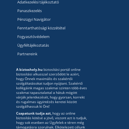
Adatkezelési tájékoztató
Panaszkezelés
Pénzügyi Navigátor
Fenntarthatósági közzététel
Fogyasztóvédelem
Ügyféltájékoztatás
Partnereink
A biztoshely.hu
biztosítási portál online
biztosítási alkusszal szerződött le azért,
hogy Önnek maximális és szakértői
szolgáltatásokat tudjon nyújtani. Szakértő
kollégáink magas szakmai szinten több éves
szakmai tapasztalattal a hátuk mögött
várják jelentkezését, hogy gyorsan, korrekt
és rugalmas ügyintézés keretei között
szolgálhassuk ki Önt!
Csapatunk tudja azt,
hogy az online
biztosítás kötésé a jövő, viszont azt is tudjuk,
hogy sok esetben az Ügyfelek e téren még
támogatásra szorulnak. Elkötelezett célunk