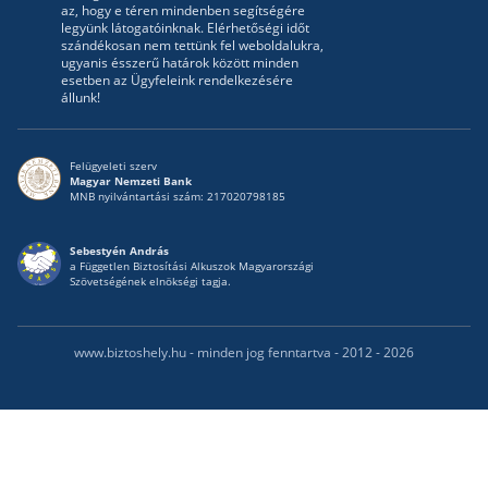
az, hogy e téren mindenben segítségére
legyünk látogatóinknak. Elérhetőségi időt
szándékosan nem tettünk fel weboldalukra,
ugyanis ésszerű határok között minden
esetben az Ügyfeleink rendelkezésére
állunk!
Felügyeleti szerv
Magyar Nemzeti Bank
MNB nyilvántartási szám: 217020798185
Sebestyén András
a Független Biztosítási Alkuszok Magyarországi
Szövetségének elnökségi tagja.
www.biztoshely.hu - minden jog fenntartva - 2012 - 2026