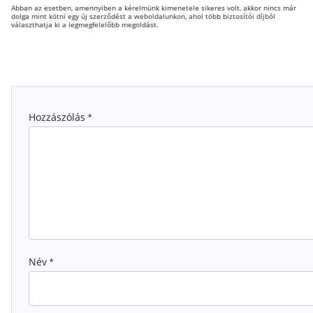
Abban az esetben, amennyiben a kérelmünk kimenetele sikeres volt, akkor nincs már
dolga mint kötni egy új szerződést a weboldalunkon, ahol több biztosítói díjból
választhatja ki a legmegfelelőbb megoldást.
Hozzászólás
*
Név
*