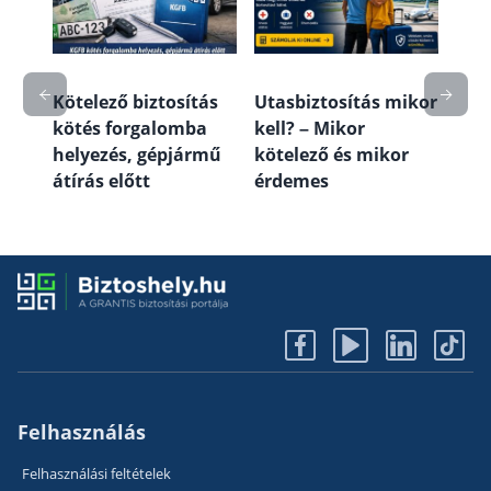
mit
Lak
fede
a és
útm
véd
Kötelező biztosítás
Utasbiztosítás mikor
kötés forgalomba
kell? – Mikor
helyezés, gépjármű
kötelező és mikor
átírás előtt
érdemes
Felhasználás
Felhasználási feltételek