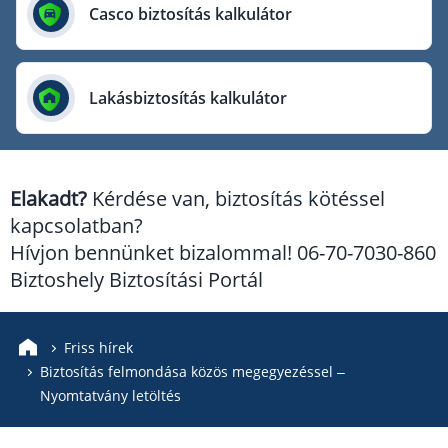
Európai Utazási Biztosító
Casco biztosítás kalkulátor
Europe Assistance
Generali Biztosító
Lakásbiztosítás kalkulátor
Genertel Biztosító
Groupama Biztosító
K&H Biztosító
Elakadt?
Kérdése van, biztosítás kötéssel
KÖBE Biztosító Egyesület
kapcsolatban?
MKB Biztosító
Hívjon bennünket bizalommal! 06-70-7030-860
Mondial Assistance Biztosító
Biztoshely Biztosítási Portál
Posta Biztosító
Signal Biztosító
Friss hírek
Biztosítás felmondása közös megegyezéssel –
Union Biztosító
Nyomtatvány letöltés
Uniqa Biztosító
Vienna Life Biztosító