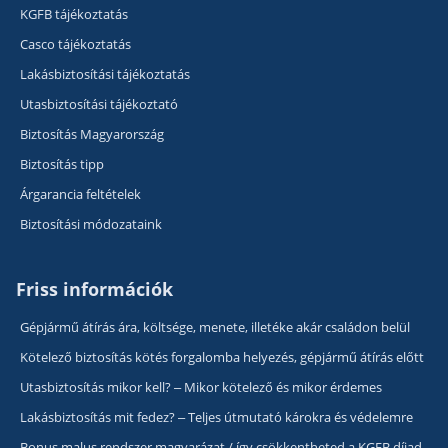
KGFB tájékoztatás
Casco tájékoztatás
Lakásbiztosítási tájékoztatás
Utasbiztosítási tájékoztató
Biztosítás Magyarország
Biztosítás tipp
Árgarancia feltételek
Biztosítási módozataink
Friss információk
Gépjármű átírás ára, költsége, menete, illetéke akár családon belül
Kötelező biztosítás kötés forgalomba helyezés, gépjármű átírás előtt
Utasbiztosítás mikor kell? – Mikor kötelező és mikor érdemes
Lakásbiztosítás mit fedez? – Teljes útmutató károkra és védelemre
Bonus malus rendszer magyarázat / így csökkentheted a KGFB díjad