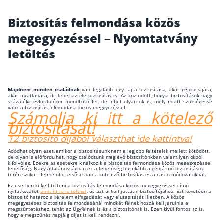
Wáberer Hungária Biztosító
Biztosítás felmondása közös
megegyezéssel – Nyomtatvány
Biztosítási hírek
letöltés
Gépjárműs hírek
Majdnem minden családnak
van legalább egy fajta biztosítása, akár gépkocsijára,
akár ingatlanára, de lehet az életbiztosítás is. Az köztudott, hogy a biztosítások nagy
Kapcsolat
százaléka évfordulókor mondható fel, de lehet olyan ok is, mely miatt szükségessé
válik a biztosítás felmondása közös meggyezéssel.
Számolja ki itt a kötelező
Bejelentkezés
biztosítását!
12 biztosító díjából választhat ide kattintva!
Adódhat olyan eset, amikor a biztosításunk nem a legjobb feltételek mellett kötődött,
de olyan is előfordulhat, hogy csalódtunk meglévő biztosítónkban valamilyen okból
kifolyólag. Ezekre az esetekre kínálkozik a biztosítás felmondása közös megegyezéssel
lehetőség. Nagy általánosságban ez a lehetőség leginkább a gépjármű biztosítások
terén szokott felmerülni, elsősorban a kötelező biztosítás és a casco módozatoknál.
Ez esetben ki kell tölteni a biztosítás felmondása közös megegyezéssel című
nyilatkozatot
amit itt le is tölthet
, és azt el kell juttatni biztosítójához. Ezt követően a
biztosító határoz a kérelem elfogadását vagy elutasítását illetően. A közös
megegyezéses biztosítás felmondásánál mindkét félnek hozzá kell járulnia a
megszűntetéshez, tehát az Ügyfélnek is és a biztosítónak is. Ezen kívül fontos az is,
hogy a megszűnés napjáig díjat is kell rendezni.