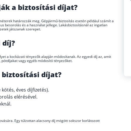
k a biztosítási díjat?
méterek határozzák meg. Gépjármű-biztosítás esetén például számít a
us besorolás és a használat jellege. Lakásbiztosításnál az ingatlan
ezetek játszanak szerepet.
 díj?
elyet a kockázati tényezők alapján módosítanak. Az egyedi díj az, amit
, pótdíjakat vagy egyéb módosító tényezőket.
iztosítási díjat?
ötés, éves díjfizetés).
olás elérésével.
oknál.
vására. Egy túlzottan alacsony díj mögött sokszor korlátozott