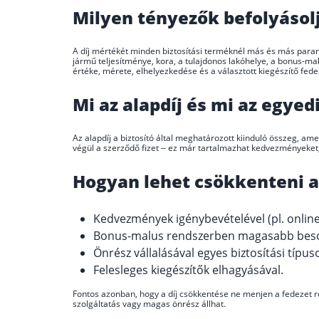
Milyen tényezők befolyásoljá
A díj mértékét minden biztosítási terméknél más és más para
jármű teljesítménye, kora, a tulajdonos lakóhelye, a bonus-mal
értéke, mérete, elhelyezkedése és a választott kiegészítő fed
Mi az alapdíj és mi az egyedi
Az alapdíj a biztosító által meghatározott kiinduló összeg, am
végül a szerződő fizet – ez már tartalmazhat kedvezményeket
Hogyan lehet csökkenteni a b
Kedvezmények igénybevételével (pl. online k
Bonus-malus rendszerben magasabb besor
Önrész vállalásával egyes biztosítási típus
Felesleges kiegészítők elhagyásával.
Fontos azonban, hogy a díj csökkentése ne menjen a fedezet ro
szolgáltatás vagy magas önrész állhat.