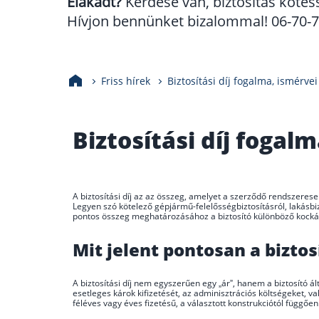
Elakadt?
Kérdése van, biztosítás kötés
Hívjon bennünket bizalommal! 06-70-70
Friss hírek
Biztosítási díj fogalma, ismérvei
Biztosítási díj fogal
A biztosítási díj az az összeg, amelyet a szerződő rendszeresen
Legyen szó kötelező gépjármű-felelősségbiztosításról, lakásbiz
pontos összeg meghatározásához a biztosító különböző kocká
Mit jelent pontosan a biztosí
A biztosítási díj nem egyszerűen egy „ár”, hanem a biztosító ált
esetleges károk kifizetését, az adminisztrációs költségeket, va
féléves vagy éves fizetésű, a választott konstrukciótól függően