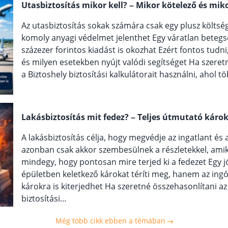
Utasbiztosítás mikor kell? – Mikor kötelező és mi
Az utasbiztosítás sokak számára csak egy plusz költség
komoly anyagi védelmet jelenthet Egy váratlan betegs
százezer forintos kiadást is okozhat Ezért fontos tudn
és milyen esetekben nyújt valódi segítséget Ha szeret
a Biztoshely biztosítási kalkulátorait használni, ahol tö
Lakásbiztosítás mit fedez? – Teljes útmutató káro
A lakásbiztosítás célja, hogy megvédje az ingatlant és
azonban csak akkor szembesülnek a részletekkel, ami
mindegy, hogy pontosan mire terjed ki a fedezet Egy j
épületben keletkező károkat téríti meg, hanem az ing
károkra is kiterjedhet Ha szeretné összehasonlítani az
biztosítási...
Még több cikk ebben a témában