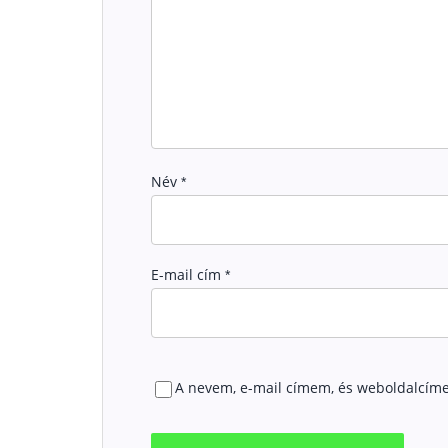
Név
*
E-mail cím
*
A nevem, e-mail címem, és weboldalcím