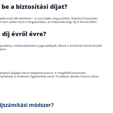
be a biztosítási díjat?
határozott idő elteltével – a szerződés megszűnhet. Kötelező biztosítás
 nem vehet részt a forgalomban, és fedezetlenségi díj is felmerülhet.
 díj évről évre?
ó díjszabása, módosulhatnak a jogszabályok, illetve a kockázati körülmények
jára.
 tényező alapján kerül meghatározásra. A megfelelő biztosítás
 tartalmát is érdemes figyelembe venni. A tudatos döntés hosszú távon
íjszámítási módszer?