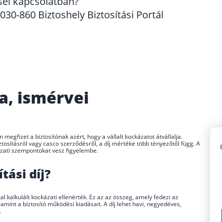
sel kapcsolatban?
30-860 Biztoshely Biztosítási Portál
ma, ismérvei
 megfizet a biztosítónak azért, hogy a vállalt kockázatot átvállalja.
tosításról vagy casco szerződésről, a díj mértéke több tényezőtől függ. A
zati szempontokat vesz figyelembe.
tási díj?
al kalkulált kockázati ellenérték. Ez az az összeg, amely fedezi az
lamint a biztosító működési kiadásait. A díj lehet havi, negyedéves,
.