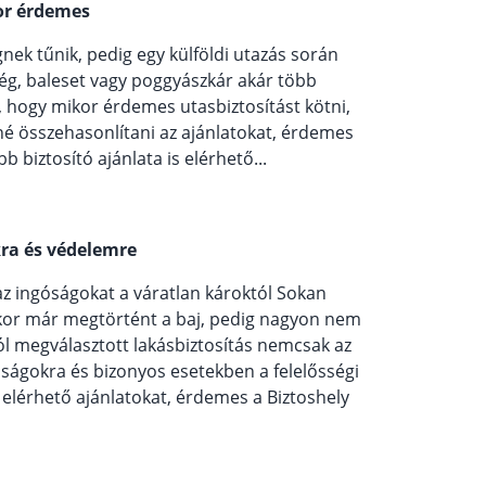
kor érdemes
nek tűnik, pedig egy külföldi utazás során
ég, baleset vagy poggyászkár akár több
i, hogy mikor érdemes utasbiztosítást kötni,
né összehasonlítani az ajánlatokat, érdemes
bb biztosító ajánlata is elérhető...
kra és védelemre
 az ingóságokat a váratlan károktól Sokan
kor már megtörtént a baj, pedig nagyon nem
ól megválasztott lakásbiztosítás nemcsak az
óságokra és bizonyos esetekben a felelősségi
 elérhető ajánlatokat, érdemes a Biztoshely