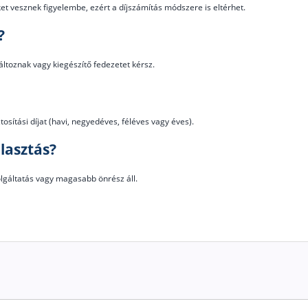
et vesznek figyelembe, ezért a díjszámítás módszere is eltérhet.
?
ltoznak vagy kiegészítő fedezetet kérsz.
ztosítási díjat (havi, negyedéves, féléves vagy éves).
lasztás?
olgáltatás vagy magasabb önrész áll.