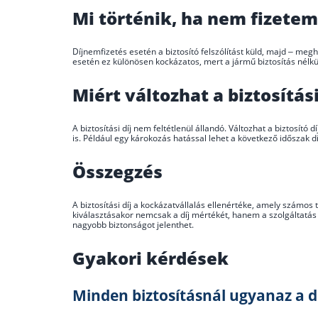
Mi történik, ha nem fizetem 
Díjnemfizetés esetén a biztosító felszólítást küld, majd – meg
esetén ez különösen kockázatos, mert a jármű biztosítás nélkül
Miért változhat a biztosítási
A biztosítási díj nem feltétlenül állandó. Változhat a biztosít
is. Például egy károkozás hatással lehet a következő időszak dí
Összegzés
A biztosítási díj a kockázatvállalás ellenértéke, amely számos
kiválasztásakor nemcsak a díj mértékét, hanem a szolgáltatás
nagyobb biztonságot jelenthet.
Gyakori kérdések
Minden biztosításnál ugyanaz a d