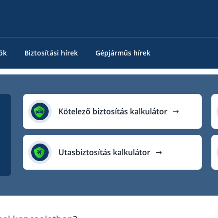
ók
Biztosítási hírek
Gépjárműs hírek
Kötelező biztosítás kalkulátor
Utasbiztosítás kalkulátor