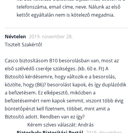
telefonszáma, email címe, neve. Nálunk az első
kettőt egyáltalán nem is kötelező megadnia.
Névtelen
2019. november 28.
Tisztelt Szakértő!
Casco biztosításom B10 besorolásban van, most az
első szélvédő cseréje szükséges. (kb. 60 e. Ft) A
Biztosító kérdésemre, hogy változik-e a besorolás,
közölte, hogy (B6)? besorolást kapok, és így duplázódik
a befizetésem. Ez elképesztő, miközben a
befizetéseimért nem kapok semmit, viszont több évig
büntetőpénzt kell fizetnem, többet, mint amit a
Biztosító adott. Rendben van ez így?
Kérem szíves válaszát: András
Biztoshely Biztosítási Portál
2019. december