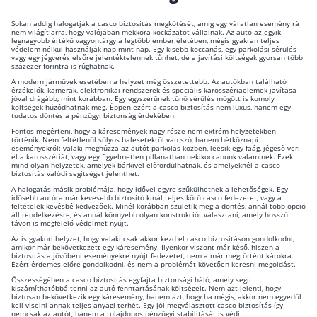
Sokan addig halogatják a casco biztosítás megkötését, amíg egy váratlan esemény rá
nem világít arra, hogy valójában mekkora kockázatot vállalnak. Az autó az egyik
legnagyobb értékű vagyontárgy a legtöbb ember életében, mégis gyakran teljes
védelem nélkül használják nap mint nap. Egy kisebb koccanás, egy parkolási sérülés
vagy egy jégverés elsőre jelentéktelennek tűnhet, de a javítási költségek gyorsan több
százezer forintra is rúghatnak.
A modern járművek esetében a helyzet még összetettebb. Az autókban található
érzékelők, kamerák, elektronikai rendszerek és speciális karosszériaelemek javítása
jóval drágább, mint korábban. Egy egyszerűnek tűnő sérülés mögött is komoly
költségek húzódhatnak meg. Éppen ezért a casco biztosítás nem luxus, hanem egy
tudatos döntés a pénzügyi biztonság érdekében.
Fontos megérteni, hogy a káresemények nagy része nem extrém helyzetekben
történik. Nem feltétlenül súlyos balesetekről van szó, hanem hétköznapi
eseményekről: valaki meghúzza az autót parkolás közben, leesik egy faág, jégeső veri
el a karosszériát, vagy egy figyelmetlen pillanatban nekikoccanunk valaminek. Ezek
mind olyan helyzetek, amelyek bárkivel előfordulhatnak, és amelyeknél a casco
biztosítás valódi segítséget jelenthet.
A halogatás másik problémája, hogy idővel egyre szűkülhetnek a lehetőségek. Egy
idősebb autóra már kevesebb biztosító kínál teljes körű casco fedezetet, vagy a
feltételek kevésbé kedvezőek. Minél korábban születik meg a döntés, annál több opció
áll rendelkezésre, és annál könnyebb olyan konstrukciót választani, amely hosszú
távon is megfelelő védelmet nyújt.
Az is gyakori helyzet, hogy valaki csak akkor kezd el casco biztosításon gondolkodni,
amikor már bekövetkezett egy káresemény. Ilyenkor viszont már késő, hiszen a
biztosítás a jövőbeni eseményekre nyújt fedezetet, nem a már megtörtént károkra.
Ezért érdemes előre gondolkodni, és nem a problémát követően keresni megoldást.
Összességében a casco biztosítás egyfajta biztonsági háló, amely segít
kiszámíthatóbbá tenni az autó fenntartásának költségeit. Nem azt jelenti, hogy
biztosan bekövetkezik egy káresemény, hanem azt, hogy ha mégis, akkor nem egyedül
kell viselni annak teljes anyagi terhét. Egy jól megválasztott casco biztosítás így
nemcsak az autót, hanem a tulajdonos pénzügyi stabilitását is védi.