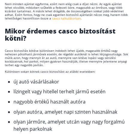
Nem minden ajánlat egyforma, ezért nem elég csak a díjat nézni. Az egyik ajánlat
lehet olcsóbb, miközben szűkebb a fedezeti köre, magasabb az önrésze, vagy több
kizárást tartalmaz. A másik lehet drágább, de összességében sokkal jobb védelmet
adhat. Ezért fontos, hogy ne csak egyetlen biztosító ajánlatát nézze meg, hanem több
lehetőséget hasonlítson össze a
casco kalkulátorban
.
Mikor érdemes casco biztosítást
kötni?
Casco biztosítás kötése különösen indokolt lehet újabb, magasabb értékű vagy
nehezen pótolható járművek esetén, de régebbi autóknál is lehet létjogosultsága. Sok
múlik azon, hogy mennyit ér az autó, mennyire van kitéve lopási vagy sérülési
kockázatnak, hol parkol, milyen gyakran használják, illetve mennyire jelentene anyagi
terhet egy nagyobb javítás.
Különösen sokan kötnek casco biztosítást az alábbi esetekben:
új autó vásárlásakor
lízingelt vagy hitellel terhelt jármű esetén
nagyobb értékű használt autóra
olyan autóra, amelyet napi szinten használnak
olyan járműre, amelyet utcán vagy nagy forgalmú
helyen parkolnak