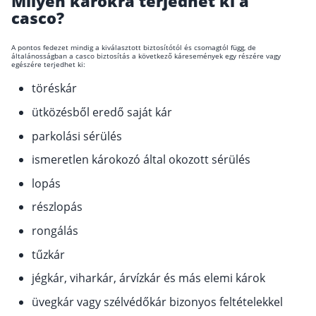
Milyen károkra terjedhet ki a
casco?
A pontos fedezet mindig a kiválasztott biztosítótól és csomagtól függ, de
általánosságban a casco biztosítás a következő káresemények egy részére vagy
egészére terjedhet ki:
töréskár
ütközésből eredő saját kár
parkolási sérülés
ismeretlen károkozó által okozott sérülés
lopás
részlopás
rongálás
tűzkár
jégkár, viharkár, árvízkár és más elemi károk
üvegkár vagy szélvédőkár bizonyos feltételekkel