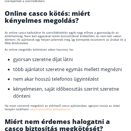
szerepelnek a szerződésben.
Online casco kötés: miért
kényelmes megoldás?
Az online casco kalkulátor és szerződéskötés egyik nagy előnye a gyorsaság és az
átláthatóság. Nem kell egyesével külön biztosítóknál érdeklődni, és nem kell vakon
dönteni. Az ajánlatok egy helyen jelennek meg, így könnyebb összevetni az árakat és a
főbb feltételeket.
Az online megoldás különösen akkor hasznos, ha:
gyorsan szeretne díjat látni
több ajánlatot szeretne egymás mellett megnézni
nem akar hosszú telefonos ügyintézést
kényelmesen, saját időbeosztás szerint szeretne
dönteni
Ha most szeretné megnézni az elérhető casco ajánlatokat, ugorjon vissza az oldal
tetején található
casco biztosítás kalkulátorra
.
Miért nem érdemes halogatni a
casco biztosítás megkötését?