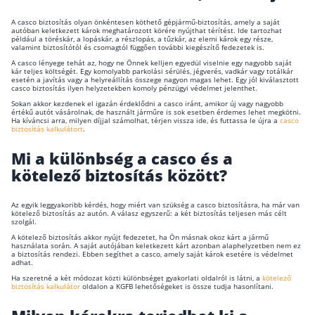
A casco biztosítás olyan önkéntesen köthető gépjármű-biztosítás, amely a saját
autóban keletkezett károk meghatározott körére nyújthat térítést. Ide tartozhat
például a töréskár, a lopáskár, a részlopás, a tűzkár, az elemi károk egy része,
valamint biztosítótól és csomagtól függően további kiegészítő fedezetek is.
A casco lényege tehát az, hogy ne Önnek kelljen egyedül viselnie egy nagyobb saját
kár teljes költségét. Egy komolyabb parkolási sérülés, jégverés, vadkár vagy totálkár
esetén a javítás vagy a helyreállítás összege nagyon magas lehet. Egy jól kiválasztott
casco biztosítás ilyen helyzetekben komoly pénzügyi védelmet jelenthet.
Sokan akkor kezdenek el igazán érdeklődni a casco iránt, amikor új vagy nagyobb
értékű autót vásárolnak, de használt járműre is sok esetben érdemes lehet megkötni.
Ha kíváncsi arra, milyen díjjal számolhat, térjen vissza ide, és futtassa le újra a
casco
biztosítás kalkulátort
.
Mi a különbség a casco és a
kötelező biztosítás között?
Az egyik leggyakoribb kérdés, hogy miért van szükség a casco biztosításra, ha már van
kötelező biztosítás az autón. A válasz egyszerű: a két biztosítás teljesen más célt
szolgál.
A kötelező biztosítás akkor nyújt fedezetet, ha Ön másnak okoz kárt a jármű
használata során. A saját autójában keletkezett kárt azonban alaphelyzetben nem ez
a biztosítás rendezi. Ebben segíthet a casco, amely saját károk esetére is védelmet
adhat.
Ha szeretné a két módozat közti különbséget gyakorlati oldalról is látni, a
kötelező
biztosítás kalkulátor
oldalon a KGFB lehetőségeket is össze tudja hasonlítani.