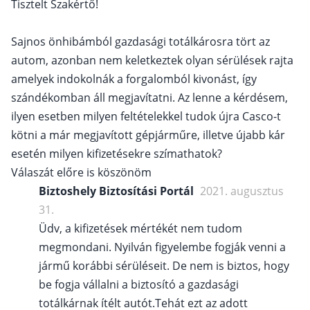
Tisztelt Szakértő!
Sajnos önhibámból gazdasági totálkárosra tört az
autom, azonban nem keletkeztek olyan sérülések rajta
amelyek indokolnák a forgalomból kivonást, így
szándékomban áll megjavítatni. Az lenne a kérdésem,
ilyen esetben milyen feltételekkel tudok újra Casco-t
kötni a már megjavított gépjárműre, illetve újabb kár
esetén milyen kifizetésekre szímathatok?
Válaszát előre is köszönöm
Biztoshely Biztosítási Portál
2021. augusztus
31.
Üdv, a kifizetések mértékét nem tudom
megmondani. Nyilván figyelembe fogják venni a
jármű korábbi sérüléseit. De nem is biztos, hogy
be fogja vállalni a biztosító a gazdasági
totálkárnak ítélt autót.Tehát ezt az adott