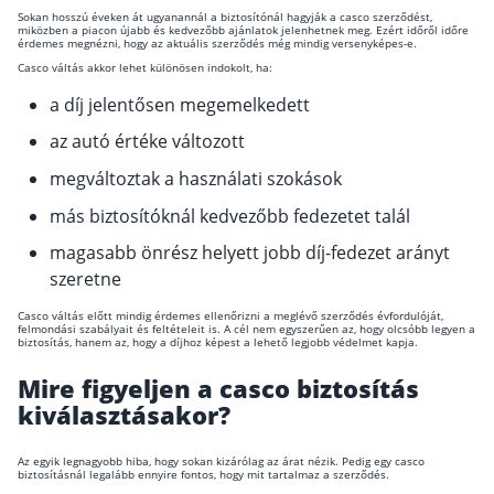
Sokan hosszú éveken át ugyanannál a biztosítónál hagyják a casco szerződést,
miközben a piacon újabb és kedvezőbb ajánlatok jelenhetnek meg. Ezért időről időre
érdemes megnézni, hogy az aktuális szerződés még mindig versenyképes-e.
Casco váltás akkor lehet különösen indokolt, ha:
a díj jelentősen megemelkedett
az autó értéke változott
megváltoztak a használati szokások
más biztosítóknál kedvezőbb fedezetet talál
magasabb önrész helyett jobb díj-fedezet arányt
szeretne
Casco váltás előtt mindig érdemes ellenőrizni a meglévő szerződés évfordulóját,
felmondási szabályait és feltételeit is. A cél nem egyszerűen az, hogy olcsóbb legyen a
biztosítás, hanem az, hogy a díjhoz képest a lehető legjobb védelmet kapja.
Mire figyeljen a casco biztosítás
kiválasztásakor?
Az egyik legnagyobb hiba, hogy sokan kizárólag az árat nézik. Pedig egy casco
biztosításnál legalább ennyire fontos, hogy mit tartalmaz a szerződés.