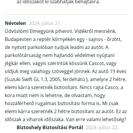
az időszakot ki szabhatják behajtásra.
Névtelen
2024. július 21.
Üdvözlöm! Elmegyünk pihenni. Vidékről mennénk,
Budapesten a reptér környékén egy - sajnos - őrzött,
de nyitott parkolóban tudjuk leadni az autót. A
parkolótársaság nem hajlandó védelmet nyújtani
jégkár ellen, vagyis szerintük kössünk Cascot, vagy
oldjuk meg valahogy szöveggel jönnek. Az autó 19 éves
(Suzuki Swift GL 1.3, 2005, ferdehátú ), amelyre 2 hétre,
elemi kárra szeretnék biztosítani. Nincs rajta Casco, a
kora miatt nem is lehetne, de olvastam, hogy
hozzáférhető rugalmas biztosítási forma is. Mi csak
elemi kárra szeretnék 2 hétre biztosítani az autót. Ez az
időszak a viharok időszaka. Van erre valami lehetőség?
Biztoshely Biztosítási Portál
2024. július 22.