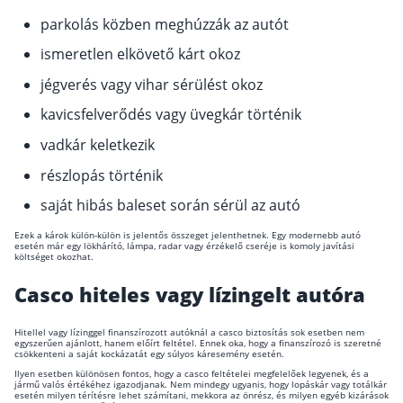
parkolás közben meghúzzák az autót
ismeretlen elkövető kárt okoz
jégverés vagy vihar sérülést okoz
kavicsfelverődés vagy üvegkár történik
vadkár keletkezik
részlopás történik
saját hibás baleset során sérül az autó
Ezek a károk külön-külön is jelentős összeget jelenthetnek. Egy modernebb autó
esetén már egy lökhárító, lámpa, radar vagy érzékelő cseréje is komoly javítási
költséget okozhat.
Casco hiteles vagy lízingelt autóra
Hitellel vagy lízinggel finanszírozott autóknál a casco biztosítás sok esetben nem
egyszerűen ajánlott, hanem előírt feltétel. Ennek oka, hogy a finanszírozó is szeretné
csökkenteni a saját kockázatát egy súlyos káresemény esetén.
Ilyen esetben különösen fontos, hogy a casco feltételei megfelelőek legyenek, és a
jármű valós értékéhez igazodjanak. Nem mindegy ugyanis, hogy lopáskár vagy totálkár
esetén milyen térítésre lehet számítani, mekkora az önrész, és milyen egyéb kizárások