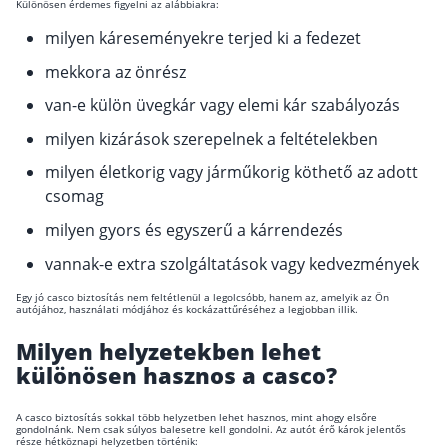
Különösen érdemes figyelni az alábbiakra:
milyen káreseményekre terjed ki a fedezet
mekkora az önrész
van-e külön üvegkár vagy elemi kár szabályozás
milyen kizárások szerepelnek a feltételekben
milyen életkorig vagy járműkorig köthető az adott
csomag
milyen gyors és egyszerű a kárrendezés
vannak-e extra szolgáltatások vagy kedvezmények
Egy jó casco biztosítás nem feltétlenül a legolcsóbb, hanem az, amelyik az Ön
autójához, használati módjához és kockázattűréséhez a legjobban illik.
Milyen helyzetekben lehet
különösen hasznos a casco?
A casco biztosítás sokkal több helyzetben lehet hasznos, mint ahogy elsőre
gondolnánk. Nem csak súlyos balesetre kell gondolni. Az autót érő károk jelentős
része hétköznapi helyzetben történik: