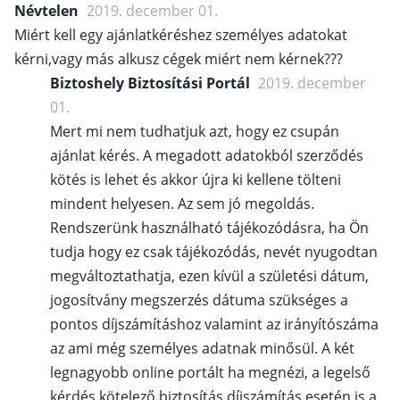
Névtelen
2019. december 01.
Miért kell egy ajánlatkéréshez személyes adatokat
kérni,vagy más alkusz cégek miért nem kérnek???
Biztoshely Biztosítási Portál
2019. december
01.
Mert mi nem tudhatjuk azt, hogy ez csupán
ajánlat kérés. A megadott adatokból szerződés
kötés is lehet és akkor újra ki kellene tölteni
mindent helyesen. Az sem jó megoldás.
Rendszerünk használható tájékozódásra, ha Ön
tudja hogy ez csak tájékozódás, nevét nyugodtan
megváltoztathatja, ezen kívül a születési dátum,
jogosítvány megszerzés dátuma szükséges a
pontos díjszámításhoz valamint az irányítószáma
az ami még személyes adatnak minősül. A két
legnagyobb online portált ha megnézi, a legelső
kérdés kötelező biztosítás díjszámítás esetén is a