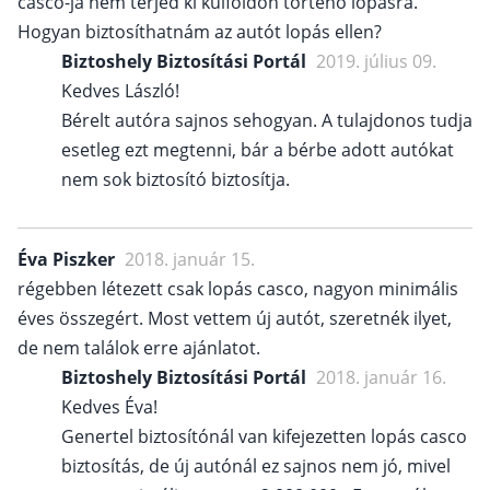
casco-ja nem terjed ki külföldön történő lopásra.
Hogyan biztosíthatnám az autót lopás ellen?
Biztoshely Biztosítási Portál
2019. július 09.
Kedves László!
Bérelt autóra sajnos sehogyan. A tulajdonos tudja
esetleg ezt megtenni, bár a bérbe adott autókat
nem sok biztosító biztosítja.
Éva Piszker
2018. január 15.
régebben létezett csak lopás casco, nagyon minimális
éves összegért. Most vettem új autót, szeretnék ilyet,
de nem találok erre ajánlatot.
Biztoshely Biztosítási Portál
2018. január 16.
Kedves Éva!
Genertel biztosítónál van kifejezetten lopás casco
biztosítás, de új autónál ez sajnos nem jó, mivel