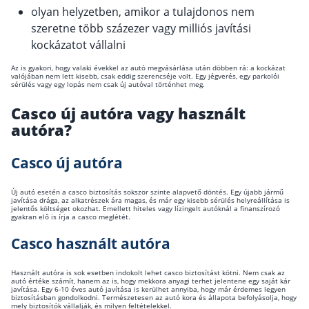
olyan helyzetben, amikor a tulajdonos nem
szeretne több százezer vagy milliós javítási
kockázatot vállalni
Az is gyakori, hogy valaki évekkel az autó megvásárlása után döbben rá: a kockázat
valójában nem lett kisebb, csak eddig szerencséje volt. Egy jégverés, egy parkolói
sérülés vagy egy lopás nem csak új autóval történhet meg.
Casco új autóra vagy használt
autóra?
Casco új autóra
Új autó esetén a casco biztosítás sokszor szinte alapvető döntés. Egy újabb jármű
javítása drága, az alkatrészek ára magas, és már egy kisebb sérülés helyreállítása is
jelentős költséget okozhat. Emellett hiteles vagy lízingelt autóknál a finanszírozó
gyakran elő is írja a casco meglétét.
Casco használt autóra
Használt autóra is sok esetben indokolt lehet casco biztosítást kötni. Nem csak az
autó értéke számít, hanem az is, hogy mekkora anyagi terhet jelentene egy saját kár
javítása. Egy 6-10 éves autó javítása is kerülhet annyiba, hogy már érdemes legyen
biztosításban gondolkodni. Természetesen az autó kora és állapota befolyásolja, hogy
mely biztosítók vállalják, és milyen feltételekkel.