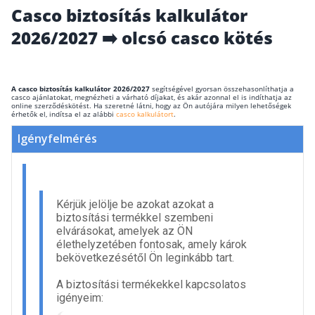
Casco biztosítás kalkulátor
Wáberer Hungária Biztosító
2026/2027 ➡️ olcsó casco kötés
Biztosítási hírek
A casco biztosítás kalkulátor 2026/2027
segítségével gyorsan összehasonlíthatja a
casco ajánlatokat, megnézheti a várható díjakat, és akár azonnal el is indíthatja az
Gépjárműs hírek
online szerződéskötést. Ha szeretné látni, hogy az Ön autójára milyen lehetőségek
érhetők el, indítsa el az alábbi
casco kalkulátort
.
Kapcsolat
Bejelentkezés