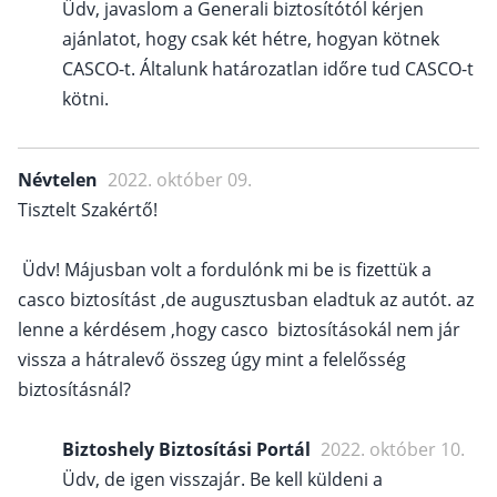
Üdv, javaslom a Generali biztosítótól kérjen
ajánlatot, hogy csak két hétre, hogyan kötnek
CASCO-t. Általunk határozatlan időre tud CASCO-t
kötni.
Névtelen
2022. október 09.
Tisztelt Szakértő!
Üdv! Májusban volt a fordulónk mi be is fizettük a
casco biztosítást ,de augusztusban eladtuk az autót. az
lenne a kérdésem ,hogy casco biztosításokál nem jár
vissza a hátralevő összeg úgy mint a felelősség
biztosításnál?
Biztoshely Biztosítási Portál
2022. október 10.
Üdv, de igen visszajár. Be kell küldeni a