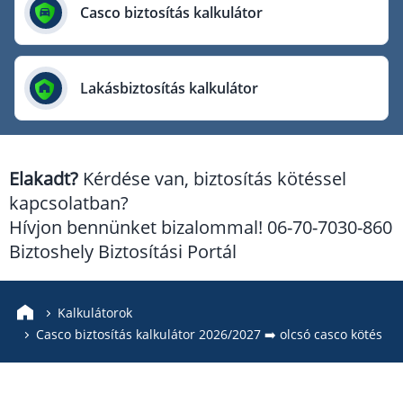
Európai Utazási Biztosító
Casco biztosítás kalkulátor
Europe Assistance
Generali Biztosító
Lakásbiztosítás kalkulátor
Genertel Biztosító
Groupama Biztosító
K&H Biztosító
Elakadt?
Kérdése van, biztosítás kötéssel
KÖBE Biztosító Egyesület
kapcsolatban?
MKB Biztosító
Hívjon bennünket bizalommal! 06-70-7030-860
Mondial Assistance Biztosító
Biztoshely Biztosítási Portál
Posta Biztosító
Signal Biztosító
Kalkulátorok
Casco biztosítás kalkulátor 2026/2027 ➡️ olcsó casco kötés
Union Biztosító
Uniqa Biztosító
Vienna Life Biztosító