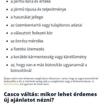
a jármű kora és értéke
a jármű típusa és teljesítménye
a használat jellege
az üzembentartó vagy tulajdonos adatai
a választott fedezeti kör
az önrész mértéke
a fizetési ütemezés
a korábbi kármentesség vagy kárelőzmény
az, hogy van-e más biztosítás ugyanannál a
biztosítónál
Éppen ezért nem érdemes megérzésre választani. Lehet, hogy az egyik biztosítónál
kedvezőbb a díj, a másiknál pedig jobb a szolgáltatás vagy a feltételrendszer. A
kalkulátorban
ezt gyorsan át lehet látni.
Casco váltás: mikor lehet érdemes
új ajánlatot nézni?