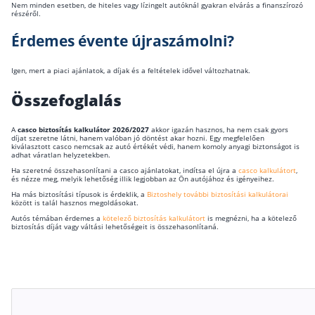
Nem minden esetben, de hiteles vagy lízingelt autóknál gyakran elvárás a finanszírozó
részéről.
Érdemes évente újraszámolni?
Igen, mert a piaci ajánlatok, a díjak és a feltételek idővel változhatnak.
Összefoglalás
A
casco biztosítás kalkulátor 2026/2027
akkor igazán hasznos, ha nem csak gyors
díjat szeretne látni, hanem valóban jó döntést akar hozni. Egy megfelelően
kiválasztott casco nemcsak az autó értékét védi, hanem komoly anyagi biztonságot is
adhat váratlan helyzetekben.
Ha szeretné összehasonlítani a casco ajánlatokat, indítsa el újra a
casco kalkulátort
,
és nézze meg, melyik lehetőség illik legjobban az Ön autójához és igényeihez.
Ha más biztosítási típusok is érdeklik, a
Biztoshely további biztosítási kalkulátorai
között is talál hasznos megoldásokat.
Autós témában érdemes a
kötelező biztosítás kalkulátort
is megnézni, ha a kötelező
biztosítás díját vagy váltási lehetőségeit is összehasonlítaná.