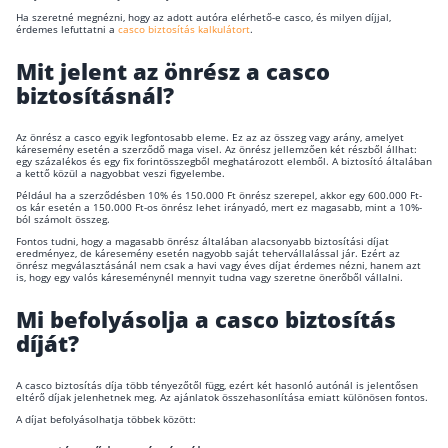
Ha szeretné megnézni, hogy az adott autóra elérhető-e casco, és milyen díjjal,
érdemes lefuttatni a
casco biztosítás kalkulátort
.
Mit jelent az önrész a casco
biztosításnál?
Az önrész a casco egyik legfontosabb eleme. Ez az az összeg vagy arány, amelyet
káresemény esetén a szerződő maga visel. Az önrész jellemzően két részből állhat:
egy százalékos és egy fix forintösszegből meghatározott elemből. A biztosító általában
a kettő közül a nagyobbat veszi figyelembe.
Például ha a szerződésben 10% és 150.000 Ft önrész szerepel, akkor egy 600.000 Ft-
os kár esetén a 150.000 Ft-os önrész lehet irányadó, mert ez magasabb, mint a 10%-
ból számolt összeg.
Fontos tudni, hogy a magasabb önrész általában alacsonyabb biztosítási díjat
eredményez, de káresemény esetén nagyobb saját tehervállalással jár. Ezért az
önrész megválasztásánál nem csak a havi vagy éves díjat érdemes nézni, hanem azt
is, hogy egy valós káreseménynél mennyit tudna vagy szeretne önerőből vállalni.
Mi befolyásolja a casco biztosítás
díját?
A casco biztosítás díja több tényezőtől függ, ezért két hasonló autónál is jelentősen
eltérő díjak jelenhetnek meg. Az ajánlatok összehasonlítása emiatt különösen fontos.
A díjat befolyásolhatja többek között: