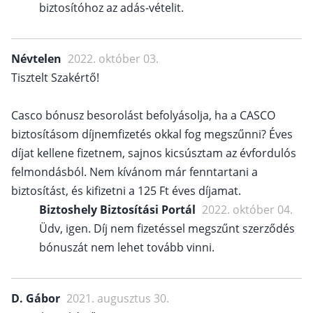
biztosítóhoz az adás-vételit.
Névtelen
2022. október 03.
Tisztelt Szakértő!
Casco bónusz besorolást befolyásolja, ha a CASCO
biztosításom díjnemfizetés okkal fog megszűnni? Éves
díjat kellene fizetnem, sajnos kicsúsztam az évfordulós
felmondásból. Nem kívánom már fenntartani a
biztosítást, és kifizetni a 125 Ft éves díjamat.
Biztoshely Biztosítási Portál
2022. október 04.
Üdv, igen. Díj nem fizetéssel megszűnt szerződés
bónuszát nem lehet tovább vinni.
D. Gábor
2021. augusztus 30.