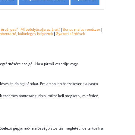
l érvényes?
|
Mi befolyásolja az árat?
|
Bonus malus rendszer
|
bentartó, különleges helyzetek
|
Gyakori kérdések
egtérítésére szolgál. Ha a jármű vezetője vagy
léses és dologi károkat. Emiatt sokan összekeverik a casco
k érdemes pontosan tudnia, mikor kell megkötni, mit fedez,
ötelező gépjármű-felelősségbiztosítás meglétét. Ide tartozik a