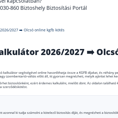
sel kapcsolatban?
30-860 Biztoshely Biztosítási Portál
 2026/2027 ➡️ Olcsó online kgfb kötés
alkulátor 2026/2027 ➡️ Olcs
tó kalkulátor segítségével online hasonlíthatja össze a KGFB díjakat, és néhány per
s vagy üzembentartó-váltás előtt áll, itt gyorsan megnézheti, melyik ajánlat lehet
térhet biztosítónként, ezért érdemes kalkulálni, mielőtt dönt. Az oldalon található
i a szerződéskötést.
 azonnal ki tudja számolni a kötelező biztosítás díját, és megnézheti a biztosítók 