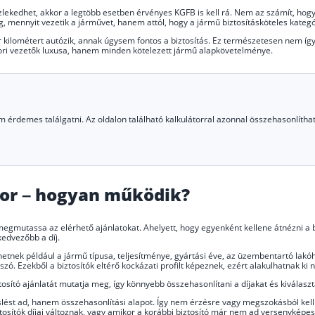
ekedhet, akkor a legtöbb esetben érvényes KGFB is kell rá. Nem az számít, hogy r
g, mennyit vezetik a járművet, hanem attól, hogy a jármű biztosításköteles kategó
r kilométert autózik, annak úgysem fontos a biztosítás. Ez természetesen nem íg
ori vezetők luxusa, hanem minden kötelezett jármű alapkövetelménye.
érdemes találgatni. Az oldalon található kalkulátorral azonnal összehasonlíthatja
átor – hogyan működik?
 megmutassa az elérhető ajánlatokat. Ahelyett, hogy egyenként kellene átnézni a biz
kedvezőbb a díj.
etnek például a jármű típusa, teljesítménye, gyártási éve, az üzembentartó lakóh
szó. Ezekből a biztosítók eltérő kockázati profilt képeznek, ezért alakulhatnak ki
osító ajánlatát mutatja meg, így könnyebb összehasonlítani a díjakat és kiválasz
ést ad, hanem összehasonlítási alapot. Így nem érzésre vagy megszokásból kell b
tosítók díjai változnak, vagy amikor a korábbi biztosító már nem ad versenyképes 