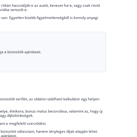
itkán használják-e az autót, keveset fut-e, vagy csak rövid
riába tartozik-e.
y van. Egyetlen kisebb figyelmetlenségből is komoly anyagi
 a biztosítók ajánlatait.
tosítók tarifáit, az oldalon található kalkulátor egy helyen
elye, életkora, bonus malus besorolása, valamint az, hogy új
 nagy díjkülönbségek.
tani a megfelelő szerződést.
iztosítót választani, hanem tényleges díjak alapján lehet
ajánlatot.