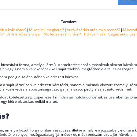
Tartalom
k a kalkulátor?
|
Mikor kell megkötni?
|
Autóvásárlás után mi a teendő?
|
Mikortó
ni?
|
Online kötés előnyei
|
Mit fedez és mit nem?
|
Tipikus hibák
|
Céges autó, üzem
n biztosítási forma, amely a jármű üzemeltetése során másoknak okozott károk m
esít, vagyis nem a károkozónak kell saját zsebből megtérítenie a teljes összeget.
nem pedig a saját autóban keletkezett károkat.
m a saját járműben keletkezett kárt téríti, hanem a másnak okozott személyi sérü
GFB a közlekedés alapbiztonságát szolgálja, a casco pedig a saját autó védelmét.
l előírt kötelezettség. Éppen ezért minden járműtulajdonosnak és üzembentartóna
 egy időre biztosítás nélkül marad.
ás?
 amely a közúti forgalomban részt vesz, illetve amelyre a jogszabály előírja a k
utánfutó, bizonyos mezőgazdasági járművek és más rendszámozott járművek is.