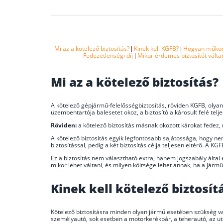
Mi az a kötelező biztosítás?
|
Kinek kell KGFB?
|
Hogyan működi
Fedezetlenségi díj
|
Mikor érdemes biztosítót válta
Mi az a kötelező biztosítás?
A kötelező gépjármű-felelősségbiztosítás, röviden KGFB, olya
üzembentartója balesetet okoz, a biztosító a károsult felé telj
Röviden:
a kötelező biztosítás másnak okozott károkat fedez, 
A kötelező biztosítás egyik legfontosabb sajátossága, hogy ne
biztosítással, pedig a két biztosítás célja teljesen eltérő. A K
Ez a biztosítás nem választható extra, hanem jogszabály álta
mikor lehet váltani, és milyen költsége lehet annak, ha a jármű
Kinek kell kötelező biztosít
Kötelező biztosításra minden olyan jármű esetében szükség van,
személyautó, sok esetben a motorkerékpár, a teherautó, az 