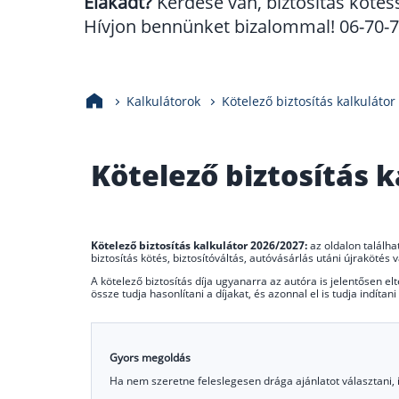
Elakadt?
Kérdése van, biztosítás kötés
Hívjon bennünket bizalommal! 06-70-70
Kalkulátorok
Kötelező biztosítás kalkulátor
Kötelező biztosítás k
Kötelező biztosítás kalkulátor 2026/2027:
az oldalon találha
biztosítás kötés, biztosítóváltás, autóvásárlás utáni újraköté
A kötelező biztosítás díja ugyanarra az autóra is jelentősen el
össze tudja hasonlítani a díjakat, és azonnal el is tudja indítan
Gyors megoldás
Ha nem szeretne feleslegesen drága ajánlatot választani, itt