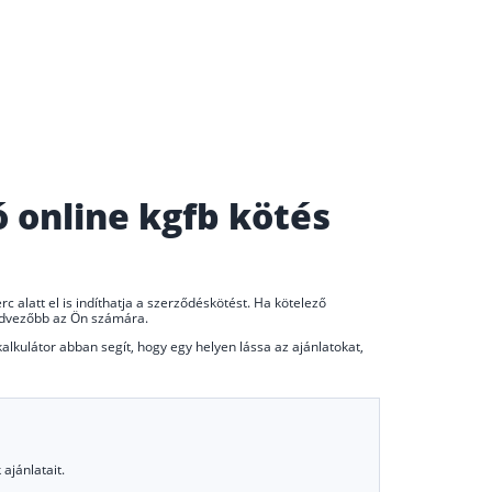
ó online kgfb kötés
c alatt el is indíthatja a szerződéskötést. Ha kötelező
 kedvezőbb az Ön számára.
 kalkulátor abban segít, hogy egy helyen lássa az ajánlatokat,
ajánlatait.