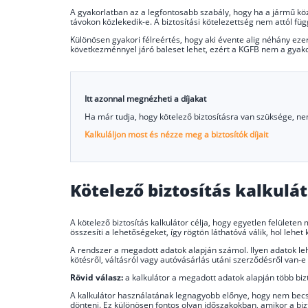
A gyakorlatban az a legfontosabb szabály, hogy ha a jármű közl
távokon közlekedik-e. A biztosítási kötelezettség nem attól füg
Különösen gyakori félreértés, hogy aki évente alig néhány eze
következménnyel járó baleset lehet, ezért a KGFB nem a gyak
Itt azonnal megnézheti a díjakat
Ha már tudja, hogy kötelező biztosításra van szüksége, nem 
Kalkuláljon most és nézze meg a biztosítók díjait
Kötelező biztosítás kalkul
A kötelező biztosítás kalkulátor célja, hogy egyetlen felületen
összesíti a lehetőségeket, így rögtön láthatóvá válik, hol lehet 
A rendszer a megadott adatok alapján számol. Ilyen adatok leh
kötésről, váltásról vagy autóvásárlás utáni szerződésről van-e 
Rövid válasz:
a kalkulátor a megadott adatok alapján több bizt
A kalkulátor használatának legnagyobb előnye, hogy nem becsl
dönteni. Ez különösen fontos olyan időszakokban, amikor a biz