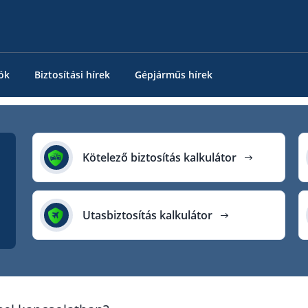
ók
Biztosítási hírek
Gépjárműs hírek
Kötelező biztosítás kalkulátor
Utasbiztosítás kalkulátor