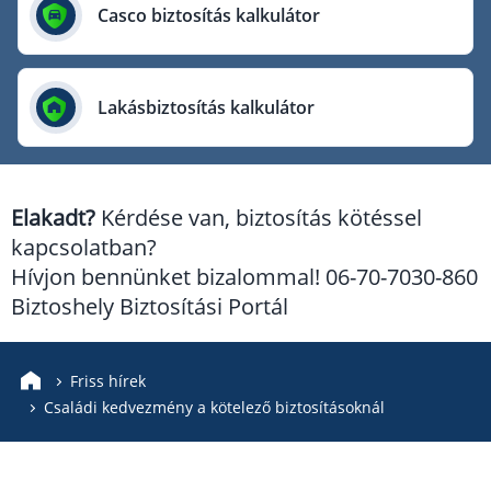
Európai Utazási Biztosító
Casco biztosítás kalkulátor
Europe Assistance
Generali Biztosító
Lakásbiztosítás kalkulátor
Genertel Biztosító
Groupama Biztosító
K&H Biztosító
Elakadt?
Kérdése van, biztosítás kötéssel
KÖBE Biztosító Egyesület
kapcsolatban?
MKB Biztosító
Hívjon bennünket bizalommal! 06-70-7030-860
Mondial Assistance Biztosító
Biztoshely Biztosítási Portál
Posta Biztosító
Signal Biztosító
Friss hírek
Családi kedvezmény a kötelező biztosításoknál
Union Biztosító
Uniqa Biztosító
Vienna Life Biztosító