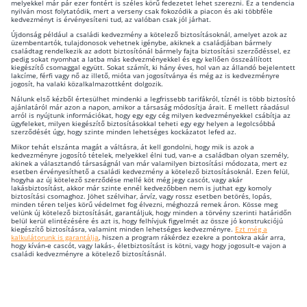
melyekkel már pár ezer fontért is széles körű fedezetet lehet szerezni. Ez a tendencia
nyilván most folytatódik, mert a verseny csak fokozódik a piacon és aki többféle
kedvezményt is érvényesíteni tud, az valóban csak jól járhat.
Újdonság például a családi kedvezmény a kötelező biztosításoknál, amelyet azok az
üzembentartók, tulajdonosok vehetnek igénybe, akiknek a családjában bármely
családtag rendelkezik az adott biztosítónál bármely fajta biztosítási szerződéssel, ez
pedig sokat nyomhat a latba más kedvezményekkel és egy kellően összeállított
kiegészítő csomaggal együtt. Sokat számít, ki hány éves, hol van az állandó bejelentett
lakcíme, férfi vagy nő az illető, mióta van jogosítványa és még az is kedvezményre
jogosít, ha valaki közalkalmazottként dolgozik.
Nálunk első kézből értesülhet mindenki a legfrissebb tarifákról, tíznél is több biztosító
ajánlatáról már azon a napon, amikor a társaság módosítja árait. E mellett ráadásul
arról is nyújtunk információkat, hogy egy egy cég milyen kedvezményekkel csábítja az
ügyfeleket, milyen kiegészítő biztosításokkal teheti egy egy helyen a legolcsóbbá
szerződését úgy, hogy szinte minden lehetséges kockázatot lefed az.
Mikor tehát elszánta magát a váltásra, át kell gondolni, hogy mik is azok a
kedvezményre jogosító tételek, melyekkel élni tud, van-e a családban olyan személy,
akinek a választandó társaságnál van már valamilyen biztosítási módozata, mert ez
esetben érvényesíthető a családi kedvezmény a kötelező biztosításoknál. Ezen felül,
hogyha az új kötelező szerződése mellé köt még jegy cascót, vagy akár
lakásbiztosítást, akkor már szinte ennél kedvezőbben nem is juthat egy komoly
biztosítási csomaghoz. Jöhet szélvihar, árvíz, vagy rossz esetben betörés, lopás,
minden téren teljes körű védelmet fog élvezni, méghozzá remek áron. Kösse meg
velünk új kötelező biztosítását, garantáljuk, hogy minden a törvény szerinti határidőn
belül kerül elintézésére és azt is, hogy felhívjuk figyelmét az össze jó konstrukciójú
kiegészítő biztosításra, valamint minden lehetséges kedvezményre.
Ezt még a
kalkulátorunk is garantálja
, hiszen a program rákérdez ezekre a pontokra akár arra,
hogy kíván-e cascót, vagy lakás-, életbiztosítást is kötni, vagy hogy jogosult-e vajon a
családi kedvezményre a kötelező biztosításnál.