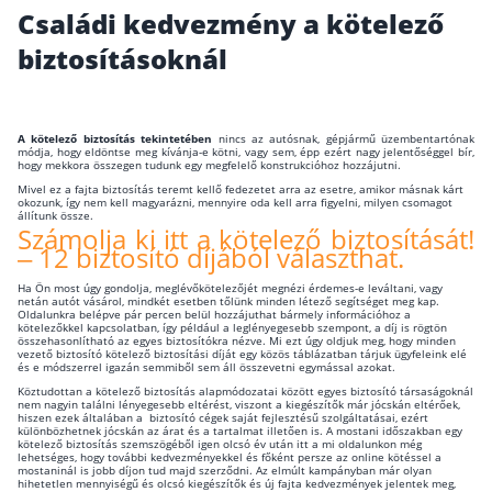
Családi kedvezmény a kötelező
Wáberer Hungária Biztosító
biztosításoknál
Biztosítási hírek
A kötelező biztosítás tekintetében
nincs az autósnak, gépjármű üzembentartónak
módja, hogy eldöntse meg kívánja-e kötni, vagy sem, épp ezért nagy jelentőséggel bír,
Gépjárműs hírek
hogy mekkora összegen tudunk egy megfelelő konstrukcióhoz hozzájutni.
Mivel ez a fajta biztosítás teremt kellő fedezetet arra az esetre, amikor másnak kárt
okozunk, így nem kell magyarázni, mennyire oda kell arra figyelni, milyen csomagot
állítunk össze.
Kapcsolat
Számolja ki itt a kötelező biztosítását!
– 12 biztosító díjából választhat.
Bejelentkezés
Ha Ön most úgy gondolja, meglévőkötelezőjét megnézi érdemes-e leváltani, vagy
netán autót vásárol, mindkét esetben tőlünk minden létező segítséget meg kap.
Oldalunkra belépve pár percen belül hozzájuthat bármely információhoz a
kötelezőkkel kapcsolatban, így például a leglényegesebb szempont, a díj is rögtön
összehasonlítható az egyes biztosítókra nézve. Mi ezt úgy oldjuk meg, hogy minden
vezető biztosító kötelező biztosítási díját egy közös táblázatban tárjuk ügyfeleink elé
és e módszerrel igazán semmiből sem áll összevetni egymással azokat.
Köztudottan a kötelező biztosítás alapmódozatai között egyes biztosító társaságoknál
nem nagyin találni lényegesebb eltérést, viszont a kiegészítők már jócskán eltérőek,
hiszen ezek általában a biztosító cégek saját fejlesztésű szolgáltatásai, ezért
különbözhetnek jócskán az árat és a tartalmat illetően is. A mostani időszakban egy
kötelező biztosítás szemszögéből igen olcsó év után itt a mi oldalunkon még
lehetséges, hogy további kedvezményekkel és főként persze az online kötéssel a
mostaninál is jobb díjon tud majd szerződni. Az elmúlt kampányban már olyan
hihetetlen mennyiségű és olcsó kiegészítők és új fajta kedvezmények jelentek meg,