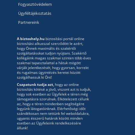
Fogyasztóvédelem
Ügyféltájékoztatás
Partnereink
A biztoshely.hu
biztosítási portál online
biztosítási alkusszal szerződött le azért,
hogy Önnek maximális és szakértői
szolgáltatásokat tudjon nyújtani. Szakértő
kollégáink magas szakmai szinten több éves
szakmai tapasztalattal a hátuk mögött
várják jelentkezését, hogy gyorsan, korrekt
és rugalmas ügyintézés keretei között
szolgálhassuk ki Önt!
Csapatunk tudja azt,
hogy az online
biztosítás kötésé a jövő, viszont azt is tudjuk,
hogy sok esetben az Ügyfelek e téren még
támogatásra szorulnak. Elkötelezett célunk
az, hogy e téren mindenben segítségére
legyünk látogatóinknak. Elérhetőségi időt
szándékosan nem tettünk fel weboldalukra,
ugyanis ésszerű határok között minden
esetben az Ügyfeleink rendelkezésére
állunk!