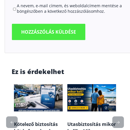
A nevem, e-mail címem, és weboldalcímem mentése a
böngészőben a következő hozzászólásomhoz.
Ez is érdekelhet
mit
Lak
fede
a és
útm
véd
Kötelező biztosítás
Utasbiztosítás mikor