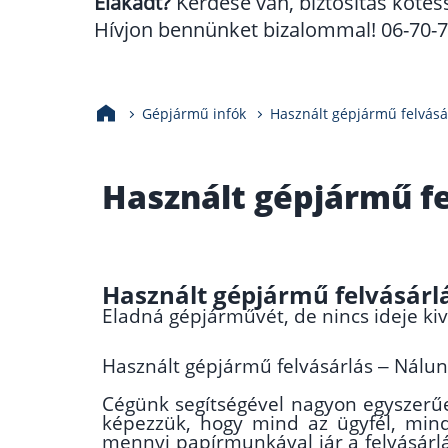
Elakadt?
Kérdése van, biztosítás kötés
Hívjon bennünket bizalommal! 06-70-70
Gépjármű infók
Használt gépjármű felvásá
Használt gépjármű fe
Használt gépjármű felvásárlá
Eladná gépjárművét, de nincs ideje kiv
Használt gépjármű felvásárlás –
Nálun
Cégünk segítségével nagyon egyszerűen
képezzük, hogy mind az ügyfél, mind 
mennyi papírmunkával jár a felvásárlá