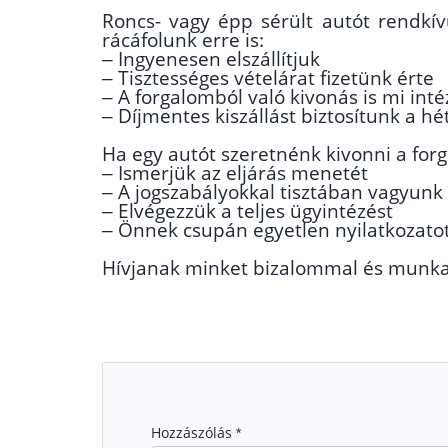
Roncs- vagy épp sérült autót rendkív
rácáfolunk erre is:
– Ingyenesen elszállítjuk
– Tisztességes vételárat fizetünk érte
– A forgalomból való kivonás is mi inté
– Díjmentes kiszállást biztosítunk a h
Ha egy autót szeretnénk kivonni a for
– Ismerjük az eljárás menetét
– A jogszabályokkal tisztában vagyunk
– Elvégezzük a teljes ügyintézést
– Önnek csupán egyetlen nyilatkozatot 
Hívjanak minket bizalommal és munkat
Hozzászólás
*