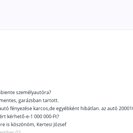
mbiente személyautóra?
mentes, garázsban tartott.
z autó fényezése karcos,de egyébként hibátlan. az autó 200010
óért kérhető-e-1 000 000-Ft?
öm, Kertesi József
cember 02.