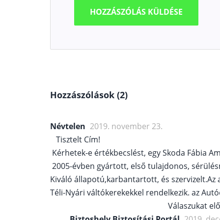
Hozzászólások (2)
Névtelen
2019. november 23.
Tisztelt Cím!
Kérhetek-e értékbecslést, egy Skoda Fábia A
2005-évben gyártott, első tulajdonos, sérülés
Kiváló állapotú,karbantartott, és szervizelt.A
Téli-Nyári váltókerekekkel rendelkezik. az Aut
Válaszukat előre is köszön
Biztoshely Biztosítási Portál
2019. de