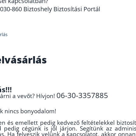
sel kapcsolatban?
30-860 Biztoshely Biztosítási Portál
rlás
lvásárlás
s!!!
06-30-3357885
árni a vevőt? Hívjon!
k nincs bonyodalom!
 és emellett pedig kedvező feltételekkel biztosítj
pedig cégünk is jól járjon. Segítünk az admini
s. Ha felveszik velünk a kapcsolatot, akkor onnant