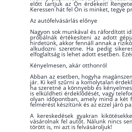
előtt tartjuk az Ön érdekeit! Renget
Keressen hát fel Ön is minket, tegye p
Az autófelvásárlás előnye
Nagyon sok munkával és ráfordított i
próbálnák értékesíteni az adott gé
hirdetünk, akkor fennáll annak a rizi
alkudozni szeretne. Ha pedig sikere
elfoglaltság is lehet adott esetben. 
Kényelmesen, akár otthonról
Abban az esetben, hogyha magánszemé
jár. Ki kell szűrni a komolytalan érdek
ha szeretné a könnyebb és kényelmese
is elküldheti érdeklődését, vagy tele
olyan időpontban, amely mind a két f
felmérést készítünk és az ezzel járó pa
A kereskedések gyakran kikötésekk
vásárolnak fel autót. Nálunk nincs sem
törött is, mi azt is felvásároljuk!