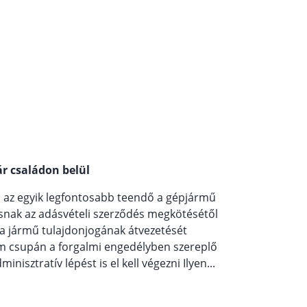
ár családon belül
n az egyik legfontosabb teendő a gépjármű
snak az adásvételi szerződés megkötésétől
 a jármű tulajdonjogának átvezetését
m csupán a forgalmi engedélyben szereplő
isztratív lépést is el kell végezni Ilyen...