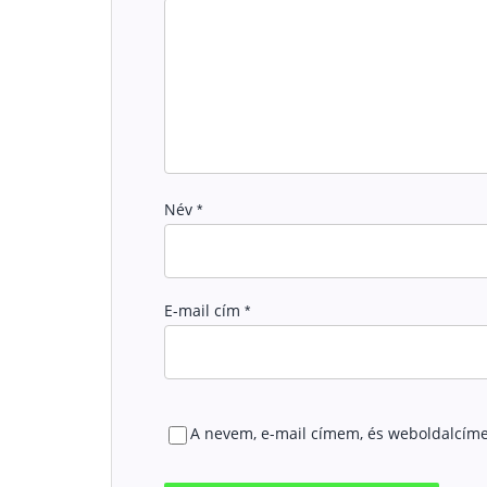
Név
*
E-mail cím
*
A nevem, e-mail címem, és weboldalcím