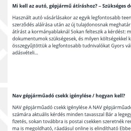
Mi kell az autó, gépjármű átíráshoz? – Szüksége
Használt autó vásárlásakor az egyik legfontosabb teen
szerződés aláírása után az új tulajdonosnak meghatároz
átírást a kormányablaknál Sokan felteszik a kérdést: mi
dokumentumok szükségesek, és milyen költségekkel k
összegyűjtöttük a legfontosabb tudnivalókat Gyors vál
adásvételi...
Nav gépjárműadó csekk igénylése / hogyan kell?
NAV gépjárműadó csekk igénylése A NAV gépjárműadó 
számára aktuális kérdés minden tavasszal Bár a lege
fizetés, sokan továbbra is postai csekken szeretnék ren
ma is megoldható, ráadásul online is elindítható Ebb