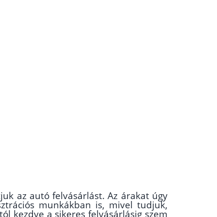
uk az autó felvásárlást. Az árakat úgy
sztrációs munkákban is, mivel tudjuk,
ól kezdve a sikeres felvásárlásig szem