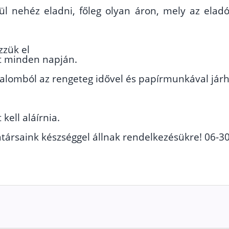
ül nehéz eladni, főleg olyan áron, mely az ela
zzük el
ét minden napján.
galomból az rengeteg idővel és papírmunkával járh
kell aláírnia.
ársaink készséggel állnak rendelkezésükre! 06-3