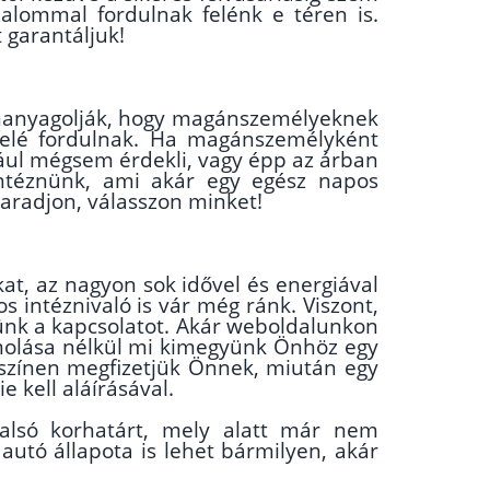
zalommal fordulnak felénk e téren is.
 garantáljuk!
b hanyagolják, hogy magánszemélyeknek
felé fordulnak. Ha magánszemélyként
dául mégsem érdekli, vagy épp az árban
lintéznünk, ami akár egy egész napos
maradjon, válasszon minket!
, az nagyon sok idővel és energiával
os intéznivaló is vár még ránk. Viszont,
ünk a kapcsolatot. Akár weboldalunkon
zámolása nélkül mi kimegyünk Önhöz egy
yszínen megfizetjük Önnek, miután egy
e kell aláírásával.
alsó korhatárt, mely alatt már nem
 autó állapota is lehet bármilyen, akár