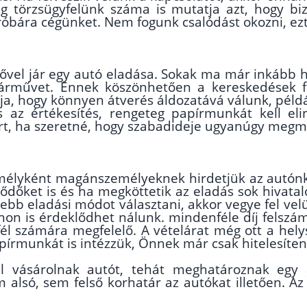
eg törzsügyfelünk száma is mutatja azt, hogy bi
róbára cégünket. Nem fogunk csalódást okozni, ezt
dővel jár egy autó eladása. Sokak ma már inkáb
pjárművet. Ennek köszönhetően a kereskedések 
kója, hogy könnyen átverés áldozatává válunk, pél
s az értékesítés, rengeteg papírmunkát kell e
Ezért, ha szeretné, hogy szabadideje ugyanúgy meg
lyként magánszemélyeknek hirdetjük az autónkat
lődőket is és ha megköttetik az eladás sok hivatal
bb eladási módot választani, akkor vegye fel vel
fonon is érdeklődhet nálunk. mindenféle díj fels
él számára megfelelő. A vételárat még ott a hel
pírmunkát is intézzük, Önnek már csak hitelesíteni
el vásárolnak autót, tehát meghatároznak egy 
 alsó, sem felső korhatár az autókat illetően. Az