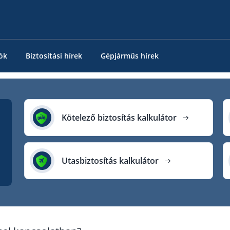
ók
Biztosítási hírek
Gépjárműs hírek
Kötelező biztosítás kalkulátor
Utasbiztosítás kalkulátor