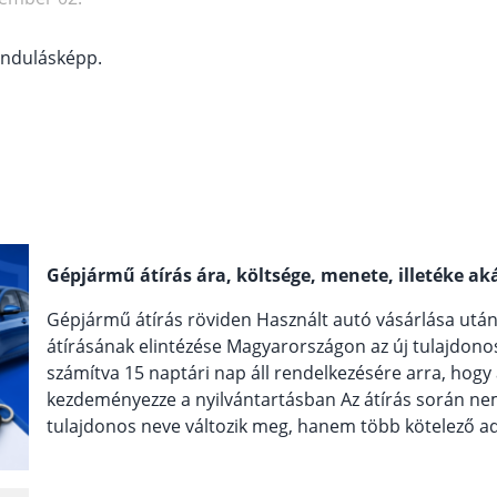
 indulásképp.
Gépjármű átírás ára, költsége, menete, illetéke ak
Gépjármű átírás röviden Használt autó vásárlása utá
átírásának elintézése Magyarországon az új tulajdono
számítva 15 naptári nap áll rendelkezésére arra, hogy
kezdeményezze a nyilvántartásban Az átírás során ne
tulajdonos neve változik meg, hanem több kötelező admin