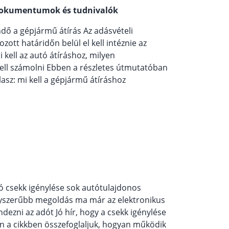
s dokumentumok és tudnivalók
dő a gépjármű átírás Az adásvételi
ott határidőn belül el kell intéznie az
 kell az autó átíráshoz, milyen
ell számolni Ebben a részletes útmutatóban
asz: mi kell a gépjármű átíráshoz
csekk igénylése sok autótulajdonos
gyszerűbb megoldás ma már az elektronikus
dezni az adót Jó hír, hogy a csekk igénylése
en a cikkben összefoglaljuk, hogyan működik