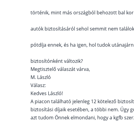
történik, mint más országból behozott bal ko
autók biztosításáról sehol semmit nem találo
pótdíja ennek, és ha igen, hol tudok utánajárni
biztosítónként változik?
Megtisztelő válaszát várva,
M. László
Válasz:
Kedves László!
A piacon található jelenleg 12 kötelező bizto
biztosítási díjaik esetében, a többi nem. Úgy g
azt tudom Önnek elmondani, hogy a kgfb szer