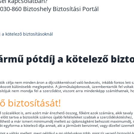
sel kapcsolatban?
30-860 Biztoshely Biztosítási Portál
a kötelező biztosításoknál
rmű pótdíj a kötelező bizt
ók célja nem minden áron a díjcsökkentéssel való kedvezés, inkább fontos lett sz
m okozott különösebb meglepetést. A járműtulajdonosok, üzembentartók fel voltak 
ítójuk nem mondja fel a szerződést, viszont arra mindenképp számíthatnak, ho
ő biztosítását!
 százalékot is, ami azért már érezhető összeg, főként azok számára, akik tavaly 
 előtt tartva a biztosítók számos újabb feltételeket szabtak a szerződéskötéshez
mlíthető a már ismert minimumdíj mellett az újdonságként behozott maximumdíj, 
 egyforma a kötelező díja annak, aki a járművét benzinnel, vagy dízellel üzemelte
t a váltás mellett, mert például a mi oldalunkon több, mint tíz vezető biztosító k