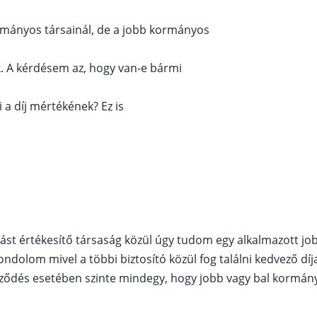
rmányos társainál, de a jobb kormányos
k. A kérdésem az, hogy van-e bármi
 a díj mértékének? Ez is
sítást értékesítő társaság közül úgy tudom egy alkalmazott j
ondolom mivel a többi biztosító közül fog találni kedvező díj
ződés esetében szinte mindegy, hogy jobb vagy bal kormány