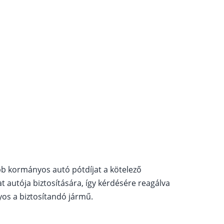
obb kormányos autó pótdíjat a kötelező
at autója biztosítására, így kérdésére reagálva
os a biztosítandó jármű.