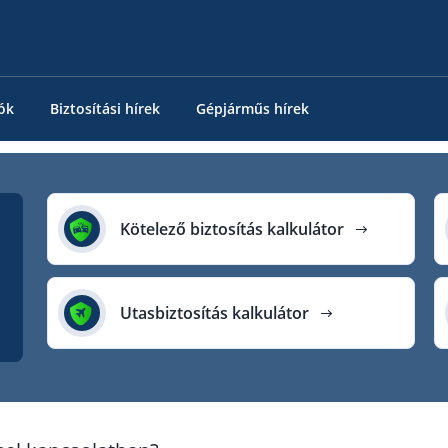
ók
Biztosítási hírek
Gépjárműs hírek
Kötelező biztosítás kalkulátor
Utasbiztosítás kalkulátor