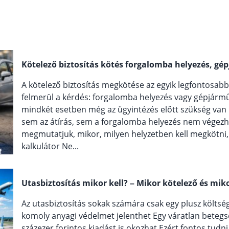
Kötelező biztosítás kötés forgalomba helyezés, gép
A kötelező biztosítás megkötése az egyik legfontosab
felmerül a kérdés: forgalomba helyezés vagy gépjármű á
mindkét esetben még az ügyintézés előtt szükség van r
sem az átírás, sem a forgalomba helyezés nem végezh
megmutatjuk, mikor, milyen helyzetben kell megkötni, é
kalkulátor Ne...
Utasbiztosítás mikor kell? – Mikor kötelező és mi
Az utasbiztosítás sokak számára csak egy plusz költség
komoly anyagi védelmet jelenthet Egy váratlan betegs
százezer forintos kiadást is okozhat Ezért fontos tudn