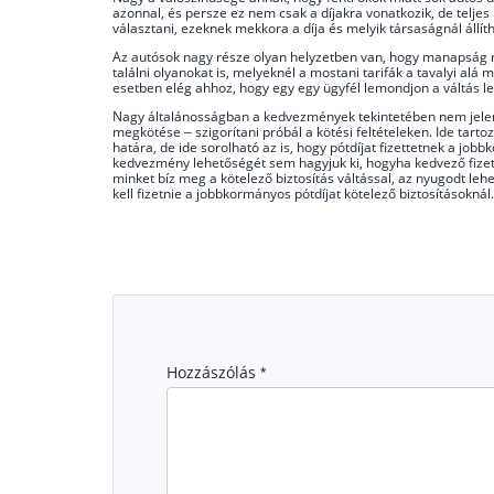
azonnal, és persze ez nem csak a díjakra vonatkozik, de teljes
választani, ezeknek mekkora a díja és melyik társaságnál áll
Az autósok nagy része olyan helyzetben van, hogy manapság már
találni olyanokat is, melyeknél a mostani tarifák a tavalyi al
esetben elég ahhoz, hogy egy egy ügyfél lemondjon a váltás 
Nagy általánosságban a kedvezmények tekintetében nem jelent
megkötése – szigorítani próbál a kötési feltételeken. Ide tart
határa, de ide sorolható az is, hogy pótdíjat fizettetnek a jo
kedvezmény lehetőségét sem hagyjuk ki, hogyha kedvező fizetés
minket bíz meg a kötelező biztosítás váltással, az nyugodt leh
kell fizetnie a jobbkormányos pótdíjat kötelező biztosításoknál.
Hozzászólás
*