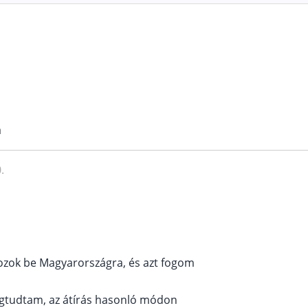
a
.
ozok be Magyarországra, és azt fogom
egtudtam, az átírás hasonló módon