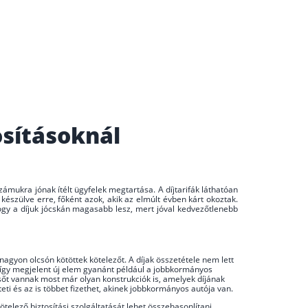
osításoknál
ámukra jónak ítélt ügyfelek megtartása. A díjtarifák láthatóan
készülve erre, főként azok, akik az elmúlt évben kárt okoztak.
gy a díjuk jócskán magasabb lesz, mert jóval kedvezőtlenebb
nagyon olcsón kötöttek kötelezőt. A díjak összetétele nem lett
, így megjelent új elem gyanánt például a jobbkormányos
sőt vannak most már olyan konstrukciók is, amelyek díjának
ti és az is többet fizethet, akinek jobbkormányos autója van.
ötelező biztosítási szolgáltatását lehet összehasonlítani