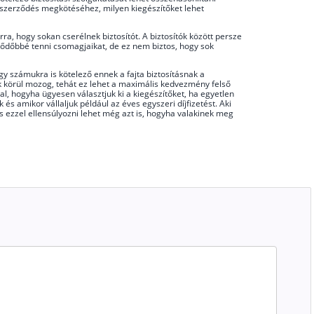
 a szerződés megkötéséhez, milyen kiegészítőket lehet
a, hogy sokan cserélnek biztosítót. A biztosítók között persze
zetődőbbé tenni csomagjaikat, de ez nem biztos, hogy sok
 számukra is kötelező ennek a fajta biztosításnak a
lék körül mozog, tehát ez lehet a maximális kedvezmény felső
al, hogyha ügyesen választjuk ki a kiegészítőket, ha egyetlen
s amikor vállaljuk például az éves egyszeri díjfizetést. Aki
s ezzel ellensúlyozni lehet még azt is, hogyha valakinek meg