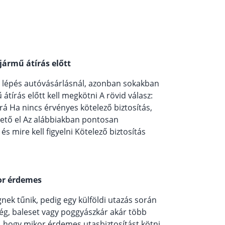
jármű átírás előtt
b lépés autóvásárlásnál, azonban sokakban
tírás előtt kell megkötni A rövid válasz:
á Ha nincs érvényes kötelező biztosítás,
ető el Az alábbiakban pontosan
s mire kell figyelni Kötelező biztosítás
kor érdemes
nek tűnik, pedig egy külföldi utazás során
ég, baleset vagy poggyászkár akár több
i, hogy mikor érdemes utasbiztosítást kötni,