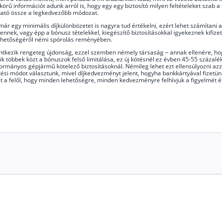
 körű információt adunk arról is, hogy egy egy biztosító milyen feltételeket szab
ítható össze a legkedvezőbb módozat.
 egy minimális díjkülönbözetet is nagyra tud értékelni, ezért lehet számítani arr
á mennek, vagy épp a bónusz tételekkel, kiegészítő biztosításokkal igyekeznek kifi
lehetőségéről némi spórolás reményében.
kezik rengeteg újdonság, ezzel szemben némely társaság – annak ellenére, hogy
ozik többek közt a bónuszok felső limitálása, ez új kötésnél ez évben 45-55 száza
bbkormányos gépjármű kötelező biztosításoknál. Némileg lehet ezt ellensúlyozni azz
i módot választunk, mivel díjkedvezményt jelent, hogyha bankkártyával fizetünk é
et a felől, hogy minden lehetőségre, minden kedvezményre felhívjuk a figyelmét é