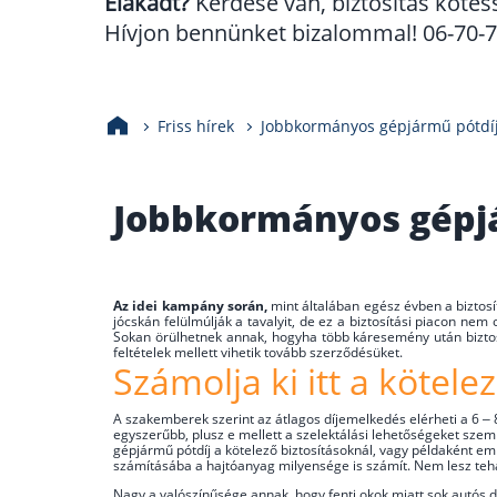
Elakadt?
Kérdése van, biztosítás kötés
Hívjon bennünket bizalommal! 06-70-70
Friss hírek
Jobbkormányos gépjármű pótdíj 
Jobbkormányos gépjá
Az idei kampány során,
mint általában egész évben a biztosít
jócskán felülmúlják a tavalyit, de ez a biztosítási piacon ne
Sokan örülhetnek annak, hogyha több káresemény után biztos
feltételek mellett vihetik tovább szerződésüket.
Számolja ki itt a kötelez
A szakemberek szerint az átlagos díjemelkedés elérheti a 6 – 8
egyszerűbb, plusz e mellett a szelektálási lehetőségeket szem
gépjármű pótdíj a kötelező biztosításoknál, vagy példaként e
számításába a hajtóanyag milyensége is számít. Nem lesz tehát
Nagy a valószínűsége annak, hogy fenti okok miatt sok autós dön