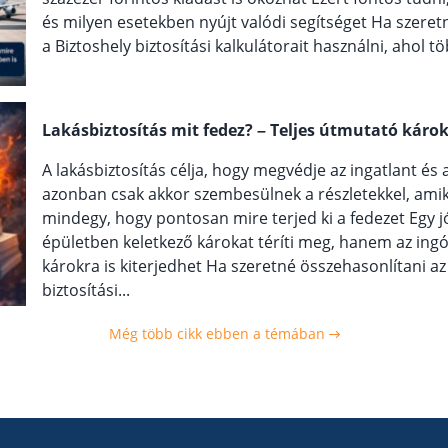
és milyen esetekben nyújt valódi segítséget Ha szeret
a Biztoshely biztosítási kalkulátorait használni, ahol tö
Lakásbiztosítás mit fedez? – Teljes útmutató káro
A lakásbiztosítás célja, hogy megvédje az ingatlant és
azonban csak akkor szembesülnek a részletekkel, ami
mindegy, hogy pontosan mire terjed ki a fedezet Egy j
épületben keletkező károkat téríti meg, hanem az ing
károkra is kiterjedhet Ha szeretné összehasonlítani az
biztosítási...
Még több cikk ebben a témában