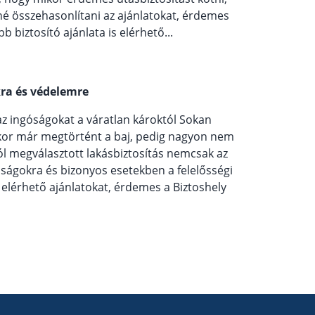
né összehasonlítani az ajánlatokat, érdemes
bb biztosító ajánlata is elérhető...
kra és védelemre
 az ingóságokat a váratlan károktól Sokan
kor már megtörtént a baj, pedig nagyon nem
ól megválasztott lakásbiztosítás nemcsak az
óságokra és bizonyos esetekben a felelősségi
 elérhető ajánlatokat, érdemes a Biztoshely