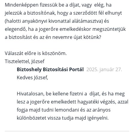
Mindenképpen fizessük be a díjat, vagy elég, ha
jelezzük a biztosítónak, hogy a szerződött fél elhunyt
(halotti anyakönyvi kivonattal alátámasztva) és
elegendő, ha a jogerőre emelkedéskor megszüntetjük
a biztosítást és az én nevemre újat kötünk?
Válaszát előre is köszönöm.
Tisztelettel, József
Biztoshely Biztosítási Portál
2025. január 27.
Kedves József,
Hivatalosan, be kellene fizetni a díjat, és ha meg
lesz a jogerőre emelkedett hagyatéki végzés, azzal
fogja majd tudni lemondani és az arányos
különbözetet vissza tudja majd igényelni.