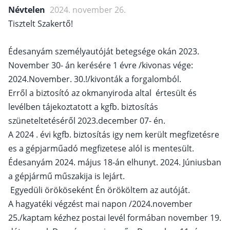
Névtelen
2024. november 26.
Tisztelt Szakertő!
Édesanyám személyautóját betegsége okán 2023.
November 30- án kerésére 1 évre /kivonas vége:
2024.November. 30.!/kivonták a forgalomból.
Erről a biztosító az okmanyiroda altal értesült és
levélben tájekoztatott a kgfb. biztosítás
szüneteltetéséről 2023.december 07- én.
A 2024 . évi kgfb. biztosítás igy nem került megfizetésre
es a gépjarműadó megfizetese alól is mentesült.
Édesanyám 2024. május 18-án elhunyt. 2024. Júniusban
a gépjármű műszakija is lejárt.
Egyedüli örököseként Én örököltem az autóját.
A hagyatéki végzést mai napon /2024.november
25./kaptam kézhez postai levél formában november 19.