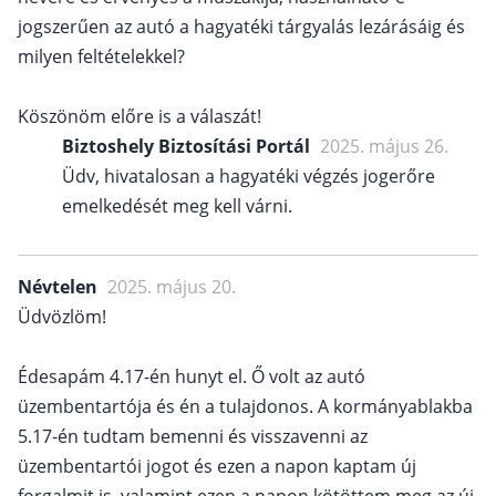
jogszerűen az autó a hagyatéki tárgyalás lezárásáig és
milyen feltételekkel?
Köszönöm előre is a válaszát!
Biztoshely Biztosítási Portál
2025. május 26.
Üdv, hivatalosan a hagyatéki végzés jogerőre
emelkedését meg kell várni.
Névtelen
2025. május 20.
Üdvözlöm!
Édesapám 4.17-én hunyt el. Ő volt az autó
üzembentartója és én a tulajdonos. A kormányablakba
5.17-én tudtam bemenni és visszavenni az
üzembentartói jogot és ezen a napon kaptam új