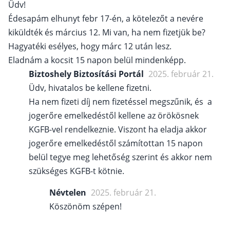
Üdv!
Édesapám elhunyt febr 17-én, a kötelezőt a nevére
kiküldték és március 12. Mi van, ha nem fizetjük be?
Hagyatéki esélyes, hogy márc 12 után lesz.
Eladnám a kocsit 15 napon belül mindenképp.
Biztoshely Biztosítási Portál
2025. február 21.
Üdv, hivatalos be kellene fizetni.
Ha nem fizeti díj nem fizetéssel megszűnik, és a
jogerőre emelkedéstől kellene az örökösnek
KGFB-vel rendelkeznie. Viszont ha eladja akkor
jogerőre emelkedéstől számítottan 15 napon
belül tegye meg lehetőség szerint és akkor nem
szükséges KGFB-t kötnie.
Névtelen
2025. február 21.
Köszönöm szépen!