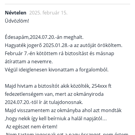
Névtelen
2025. február 15.
Üdvözlöm!
Édesapám,2024.07.20.-án meghalt.
Hagyaték jogerő 2025.01.28.-a az autóját örököltem.
Február 7.-én kötöttem rá biztosítást és másnap
átírattam a nevemre.
Végül ideiglenesen kivonattam a forgalomból.
Majd hivtam a biztosítót akik közölték, 254xxx ft
fedezetlenségem van, mert az okmányiroda
2024.07.20.-tól ír át tulajdonosnak.
Majd visszamentem az okmányba ahol azt mondták
,hogy nekik így kell beírniuk a halál napjától…
Az egészet nem értem!
Nem tartom jogosnak ezt a nagy összeget, nem értem