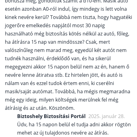
bónusza még, gondoltuk számít a b10-em. Másik autó
esetén azonban A0-ról indul, így mindegy is lett volna
kinek nevére kerül? Továbbá nem tiszta, hogy hagyatéki
jogerőre emelkedés napjától most 30 napig
használható még biztosítás kötés nélkül az autó, főleg,
ha átírásra 15 nap van mindössze? Csak, mert
valószínűleg nem marad meg, egyedül két autót nem
tudnék használni, érdeklődő van, és ha sikerül
megegyezni akkor 15 napon belül nem az én, hanem ő
nevére lenne átiratva stb. Ez hirtelen jött, és autó is
nálam van és ezzel tudok értem enni, ki cserélni
masik/saját autómat. Továbbá, ha mégis megmaradna
még egy ideig, milyen költségek merülnek fel még
átírásig és az után. Köszönöm.
Biztoshely Biztosítási Portál
2025. január 28.
Üdv, ha 15 napon belül el tudja adni akkor rögtön
mehet az új tulajdonos nevére az átírás.