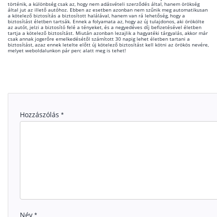
történik, a különbség csak az, hogy nem adásvételi szerződés által, hanem örökség
által jut az illető autóhoz. Ebben az esetben azonban nem szűnik meg automatikusan
a kötelező biztosítás a biztosított halálával, hanem van rá lehetőség, hogy a
biztosítást életben tartsák. Ennek a folyamata az, hogy az új tulajdonos, aki örökölte
az autót, jelzi a biztosító felé a tényeket, és a negyedéves díj befizetésével életben
tartja a kötelező biztosítást. Miután azonban lezajlik a hagyatéki tárgyalás, akkor már
csak annak jogerőre emelkedésétől számított 30 napig lehet életben tartani a
biztosítást, azaz ennek letelte előtt új kötelező biztosítást kell kötni az örökös nevére,
melyet weboldalunkon pár perc alatt meg is tehet!
Hozzászólás
*
Név
*