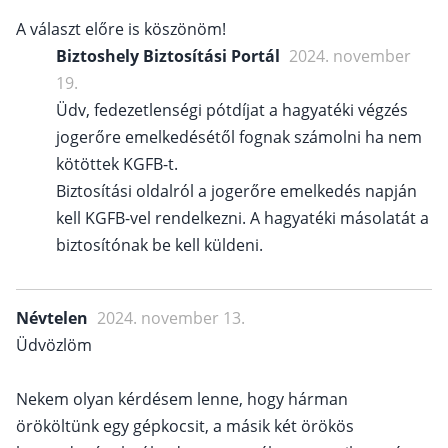
A választ előre is köszönöm!
Biztoshely Biztosítási Portál
2024. november
19.
Üdv, fedezetlenségi pótdíjat a hagyatéki végzés
jogerőre emelkedésétől fognak számolni ha nem
kötöttek KGFB-t.
Biztosítási oldalról a jogerőre emelkedés napján
kell KGFB-vel rendelkezni. A hagyatéki másolatát a
biztosítónak be kell küldeni.
Névtelen
2024. november 13.
Üdvözlöm
Nekem olyan kérdésem lenne, hogy hárman
örököltünk egy gépkocsit, a másik két örökös