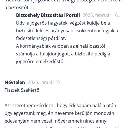
a biztosítót …
Biztoshely Biztosítási Portál
2025. február 16.
Üdv, a jogerős hagyatéki végzést küldje be a
biztosító felé és arányosan csökkenteni fogják a
fedezetlenségi pótdíjat.
A kormányablak valóban az elhalálozástól
számolja a tulajdonjogot, a biztosító pedig a
jogerőre emelkedéstől.
Névtelen
2025. január 27.
Tisztelt Szakértő!
Azt szeretném kérdezni, hogy édesapám halála után
úgy egyeztünk meg, én nevemre kerüljön mondván
édesanyám nem vezet, nővéremnek nincs annyi