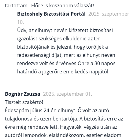
tartottam...Előre is köszönöm válaszát!
Biztoshely Biztosítási Portál
2025. szeptember
10.
Üdv, az elhunyt nevén kifizetett biztosítási
igazolást szükséges elküldenie az Ön
biztosítójának és jelezni, hogy töröljék a
fedezetlenségi díjat, mert az elhunyt nevén
rendezve volt és érvényes Önre a 30 napos
határidő a jogerőre emelkedés napjától.
Bognár Zsuzsa
2025. szeptember 01.
Tisztelt szakértő!
Édesapám július 24-én elhunyt. Ő volt az autó
tulajdonosa és üzembentartója. A biztosítás erre az
évre még rendezve lett. Hagyatéki végzés után az
autóról lemondok, elajándékozom, esetleg eladom,