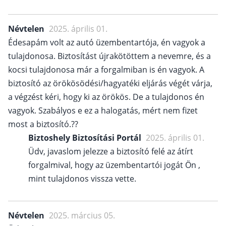
Névtelen
2025. április 01.
Édesapám volt az autó üzembentartója, én vagyok a
tulajdonosa. Biztosítást újrakötöttem a nevemre, és a
kocsi tulajdonosa már a forgalmiban is én vagyok. A
biztosító az örökösödési/hagyatéki eljárás végét várja,
a végzést kéri, hogy ki az örökös. De a tulajdonos én
vagyok. Szabályos e ez a halogatás, mért nem fizet
most a biztosító.??
Biztoshely Biztosítási Portál
2025. április 01.
Üdv, javaslom jelezze a biztosító felé az átírt
forgalmival, hogy az üzembentartói jogát Ön ,
mint tulajdonos vissza vette.
Névtelen
2025. március 05.