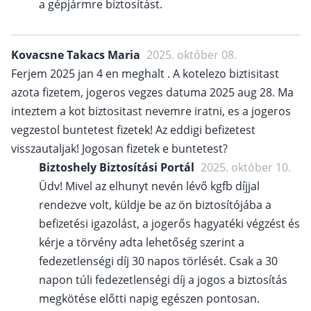
a gépjármre biztosítást.
Kovacsne Takacs Maria
2025. október 08.
Ferjem 2025 jan 4 en meghalt . A kotelezo biztisitast
azota fizetem, jogeros vegzes datuma 2025 aug 28. Ma
inteztem a kot biztositast nevemre iratni, es a jogeros
vegzestol buntetest fizetek! Az eddigi befizetest
visszautaljak! Jogosan fizetek e buntetest?
Biztoshely Biztosítási Portál
2025. október 10.
Üdv! Mivel az elhunyt nevén lévő kgfb díjjal
rendezve volt, küldje be az ön biztosítójába a
befizetési igazolást, a jogerős hagyatéki végzést és
kérje a törvény adta lehetőség szerint a
fedezetlenségi díj 30 napos törlését. Csak a 30
napon túli fedezetlenségi díj a jogos a biztosítás
megkötése előtti napig egészen pontosan.