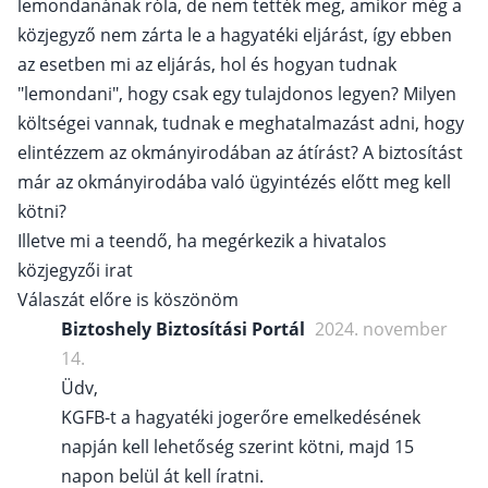
lemondanának róla, de nem tették meg, amikor még a
közjegyző nem zárta le a hagyatéki eljárást, így ebben
az esetben mi az eljárás, hol és hogyan tudnak
"lemondani", hogy csak egy tulajdonos legyen? Milyen
költségei vannak, tudnak e meghatalmazást adni, hogy
elintézzem az okmányirodában az átírást? A biztosítást
már az okmányirodába való ügyintézés előtt meg kell
kötni?
Illetve mi a teendő, ha megérkezik a hivatalos
közjegyzői irat
Válaszát előre is köszönöm
Biztoshely Biztosítási Portál
2024. november
14.
Üdv,
KGFB-t a hagyatéki jogerőre emelkedésének
napján kell lehetőség szerint kötni, majd 15
napon belül át kell íratni.