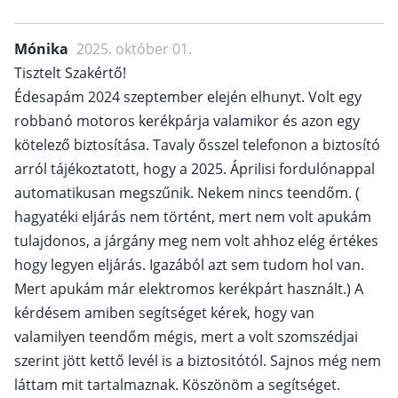
Mónika
2025. október 01.
Tisztelt Szakértő!
Édesapám 2024 szeptember elején elhunyt. Volt egy
robbanó motoros kerékpárja valamikor és azon egy
kötelező biztosítása. Tavaly ősszel telefonon a biztosító
arról tájékoztatott, hogy a 2025. Áprilisi fordulónappal
automatikusan megszűnik. Nekem nincs teendőm. (
hagyatéki eljárás nem történt, mert nem volt apukám
tulajdonos, a járgány meg nem volt ahhoz elég értékes
hogy legyen eljárás. Igazából azt sem tudom hol van.
Mert apukám már elektromos kerékpárt használt.) A
kérdésem amiben segítséget kérek, hogy van
valamilyen teendőm mégis, mert a volt szomszédjai
szerint jött kettő levél is a biztositótól. Sajnos még nem
láttam mit tartalmaznak. Köszönöm a segítséget.