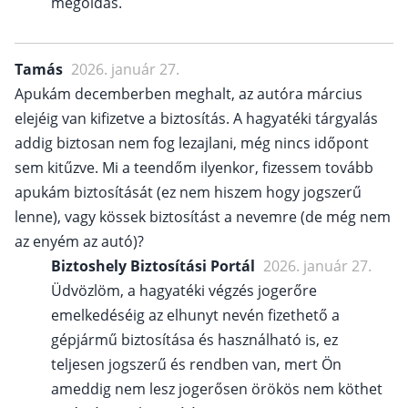
megoldás.
Tamás
2026. január 27.
Apukám decemberben meghalt, az autóra március
elejéig van kifizetve a biztosítás. A hagyatéki tárgyalás
addig biztosan nem fog lezajlani, még nincs időpont
sem kitűzve. Mi a teendőm ilyenkor, fizessem tovább
apukám biztosítását (ez nem hiszem hogy jogszerű
lenne), vagy kössek biztosítást a nevemre (de még nem
az enyém az autó)?
Biztoshely Biztosítási Portál
2026. január 27.
Üdvözlöm, a hagyatéki végzés jogerőre
emelkedéséig az elhunyt nevén fizethető a
gépjármű biztosítása és használható is, ez
teljesen jogszerű és rendben van, mert Ön
ameddig nem lesz jogerősen örökös nem köthet