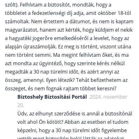
szólt). Felhívtam a biztosítót, mondták, hogy a
többletet a fedezetlenségi díj adja, amit október 18-tól
számoltak. Nem értettem a dátumot, és nem is kaptam
magyarázatot, hanem azt kérték, hogy küldjem el nekik
a hagyatéki jogerőre emelkedéséről a levelet, hogy az
alapján újraszámolják. Ez meg is történt, viszont utána
nem történt semmi. Ma megint felhívtam őket, és ma
azt mondta az ügyintéző, hogy szerinte kérés nélkül
megadták a 30 nap türelmi időt, és azért annyi az
összeg, amennyi. Ilyen létezik? Tehát befizethetem az
összeget, és nem fognak rajtam többet keresni?
Biztoshely Biztosítási Portál
2024. november
20.
Üdv, az elhunyt szerződése is annál a biztosítónál
volt ahol Ön kötött? Abban az esetben el tudom
képzelni, hogy a 30 nap türelmi időt figyelembe
vették mert biztosítón belül látták az adatokat.