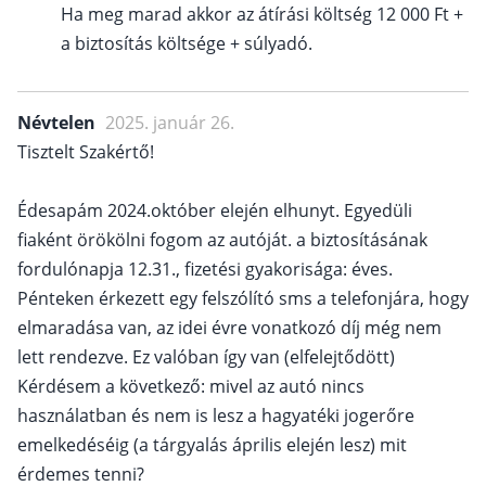
Ha meg marad akkor az átírási költség 12 000 Ft +
a biztosítás költsége + súlyadó.
Névtelen
2025. január 26.
Tisztelt Szakértő!
Édesapám 2024.október elején elhunyt. Egyedüli
fiaként örökölni fogom az autóját. a biztosításának
fordulónapja 12.31., fizetési gyakorisága: éves.
Pénteken érkezett egy felszólító sms a telefonjára, hogy
elmaradása van, az idei évre vonatkozó díj még nem
lett rendezve. Ez valóban így van (elfelejtődött)
Kérdésem a következő: mivel az autó nincs
használatban és nem is lesz a hagyatéki jogerőre
emelkedéséig (a tárgyalás április elején lesz) mit
érdemes tenni?