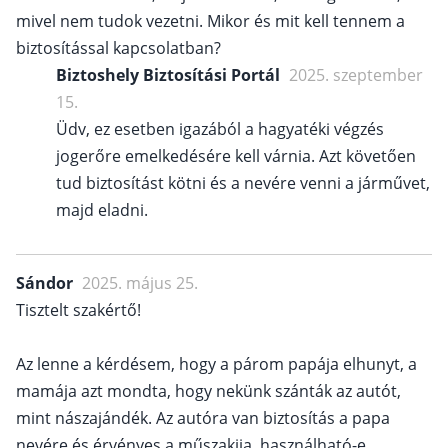
mivel nem tudok vezetni. Mikor és mit kell tennem a
biztosítással kapcsolatban?
Biztoshely Biztosítási Portál
2025. szeptember
15.
Üdv, ez esetben igazából a hagyatéki végzés
jogerőre emelkedésére kell várnia. Azt követően
tud biztosítást kötni és a nevére venni a járművet,
majd eladni.
Sándor
2025. május 25.
Tisztelt szakértő!
Az lenne a kérdésem, hogy a párom papája elhunyt, a
mamája azt mondta, hogy nekünk szánták az autót,
mint nászajándék. Az autóra van biztosítás a papa
nevére és érvényes a műszakija, használható-e