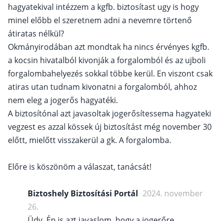
hagyatekival intézzem a kgfb. biztosítast ugy is hogy
minel előbb el szeretnem adni a nevemre törtenő
átiratas nélkül?
Okmányirodában azt mondtak ha nincs érvényes kgfb.
a kocsin hivatalból kivonják a forgalomból és az ujboli
forgalombahelyezés sokkal többe kerül. En viszont csak
atiras utan tudnam kivonatni a forgalomból, ahhoz
nem eleg a jogerős hagyatéki.
A biztosítónal azt javasoltak jogerősítessema hagyateki
vegzest es azzal kössek új biztosítást még november 30
előtt, mielőtt visszakerül a gk. A forgalomba.
Előre is köszönöm a válaszat, tanácsát!
Biztoshely Biztosítási Portál
2024. november
26.
Üdv, Én is azt javaslom, hogy a jogerőre