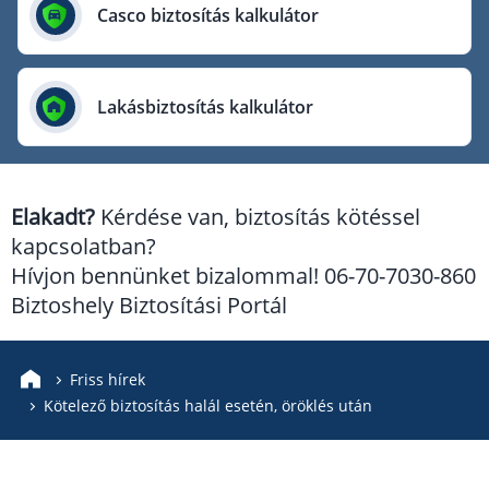
Európai Utazási Biztosító
Casco biztosítás kalkulátor
Europe Assistance
Generali Biztosító
Lakásbiztosítás kalkulátor
Genertel Biztosító
Groupama Biztosító
K&H Biztosító
Elakadt?
Kérdése van, biztosítás kötéssel
KÖBE Biztosító Egyesület
kapcsolatban?
MKB Biztosító
Hívjon bennünket bizalommal! 06-70-7030-860
Mondial Assistance Biztosító
Biztoshely Biztosítási Portál
Posta Biztosító
Signal Biztosító
Friss hírek
Kötelező biztosítás halál esetén, öröklés után
Union Biztosító
Uniqa Biztosító
Vienna Life Biztosító