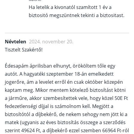
Ha letelik a kivonatól szamított 1 év a
biztositó megszüntnek tekinti a biztositast.
Névtelen
2024. november 20.
Tisztelt Szakértő!
Édesapám áprilisban elhunyt, örököltem tőle egy
autót. A hagyatéki szeptember 18-án emelkedett
jogerőre, ám a levelet erről én csak október közepén
kaptam meg. Mikor mentem kötelező biztosítást kötni
a járműre, akkor szembesítettek vele, hogy közel 50E Ft
fedezetlenségi díjjal is számolnom kell. Megjött a
biztosítótól a díjbekérő, de nekem sehogy nem jött ki a
matek (ugyanis az éves biztosítás összege a szerződés
szerint 49624 Ft, a díjbekérő ezzel szemben 66964 Ft-ról