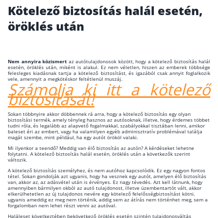
Kötelező biztosítás halál esetén,
Wáberer Hungária Biztosító
öröklés után
Biztosítási hírek
Nem annyira közismert
az autótulajdonosok között, hogy a kötelező biztosítás halál
esetén, öröklés után, miként is alakul. Ez nem véletlen, hiszen az emberek többsége
Gépjárműs hírek
felesleges kiadásnak tartja a kötelező biztosítást, és igazából csak annyit foglalkozik
vele, amennyit a megkötéskor feltétlenül muszáj.
Számolja ki itt a kötelező
biztosítását!
Kapcsolat
Sokan többnyire akkor döbbennek rá arra, hogy a kötelező biztosítás egy olyan
Bejelentkezés
biztosítási termék, amely tényleg hasznos az autósoknak, illetve, hogy érdemes többet
tudni róla, és legalább az alapvető fogalmakkal, szabályokkal tisztában lenni, amikor
baleset éri az embert, vagy ha valamilyen egyéb adminisztratív problémával találja
magát szembe, mint például, ha egy autót örököl valaki.
Mi ilyenkor a teendő? Meddig van élő biztosítás az autón? A kérdéseket lehetne
folytatni. A kötelező biztosítás halál esetén, öröklés után a következők szerint
változik.
A kötelező biztosítás személyhez, és nem autóhoz kapcsolódik. Ez egy nagyon fontos
tétel. Sokan gondolják azt ugyanis, hogy ha vesznek egy autót, amelyen élő biztosítás
van, akkor az, az adásvétel után is érvényes. Ez nagy tévedés. Azt kell látnunk, hogy
amennyiben bármilyen okból az autó tulajdonost, illetve üzembentartót vált, akkor
elkerülhetetlen az új tulajdonos nevére egy kötelező felelősségbiztosítást kötni,
ugyanis ameddig ez meg nem történik, addig sem az átírás nem történhet meg, sem a
forgalomban nem lehet részt venni az autóval.
Haláleset következtében bekövetkező öröklés esetén szintén tulajdonosváltás