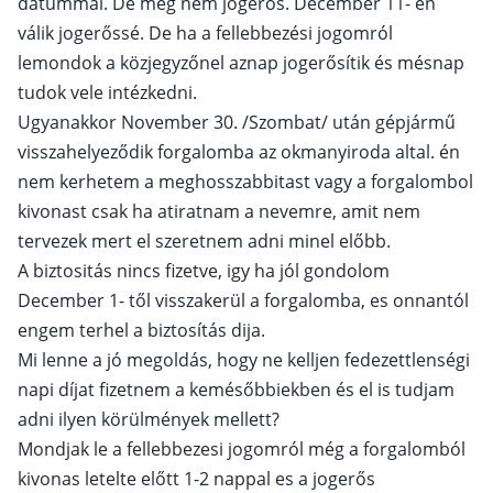
dátummal. De még nem jogerős. December 11- én
válik jogerőssé. De ha a fellebbezési jogomról
lemondok a közjegyzőnel aznap jogerősítik és mésnap
tudok vele intézkedni.
Ugyanakkor November 30. /Szombat/ után gépjármű
visszahelyeződik forgalomba az okmanyiroda altal. én
nem kerhetem a meghosszabbitast vagy a forgalombol
kivonast csak ha atiratnam a nevemre, amit nem
tervezek mert el szeretnem adni minel előbb.
A biztositás nincs fizetve, igy ha jól gondolom
December 1- től visszakerül a forgalomba, es onnantól
engem terhel a biztosítás dija.
Mi lenne a jó megoldás, hogy ne kelljen fedezettlenségi
napi díjat fizetnem a kemésőbbiekben és el is tudjam
adni ilyen körülmények mellett?
Mondjak le a fellebbezesi jogomról még a forgalomból
kivonas letelte előtt 1-2 nappal es a jogerős