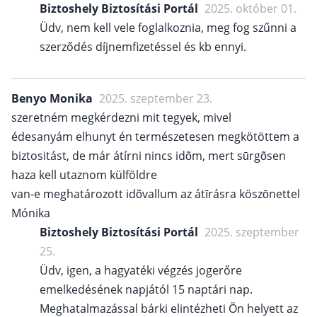
Biztoshely Biztosítási Portál
2025. október 01.
Üdv, nem kell vele foglalkoznia, meg fog szűnni a
szerződés díjnemfizetéssel és kb ennyi.
Benyo Monika
2025. szeptember 23.
szeretném megkérdezni mit tegyek, mivel
édesanyám elhunyt én természetesen megkötöttem a
biztositást, de már átírni nincs idõm, mert sūrgõsen
haza kell utaznom külföldre
van-e meghatározott idõvallum az átīrásra köszōnettel
Mónika
Biztoshely Biztosítási Portál
2025. szeptember
25.
Üdv, igen, a hagyatéki végzés jogerőre
emelkedésének napjától 15 naptári nap.
Meghatalmazással bárki elintézheti Ön helyett az