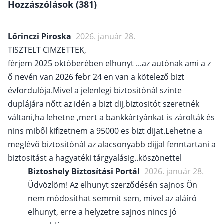
Hozzászólások (381)
Lőrinczi Piroska
2026. január 28.
TISZTELT CIMZETTEK,
férjem 2025 októberében elhunyt ...az autónak ami a z
ő nevén van 2026 febr 24 en van a kötelező bizt
évfordulója.Mivel a jelenlegi biztositónál szinte
duplájára nőtt az idén a bizt dij,biztositót szeretnék
váltani,ha lehetne ,mert a bankkártyánkat is zárolták és
nins miből kifizetnem a 95000 es bizt dijat.Lehetne a
meglévő biztositónál az alacsonyabb dijjal fenntartani a
biztositást a hagyatéki tárgyalásig..köszönettel
Biztoshely Biztosítási Portál
2026. január 28.
Üdvözlöm! Az elhunyt szerződésén sajnos Ön
nem módosíthat semmit sem, mivel az aláíró
elhunyt, erre a helyzetre sajnos nincs jó