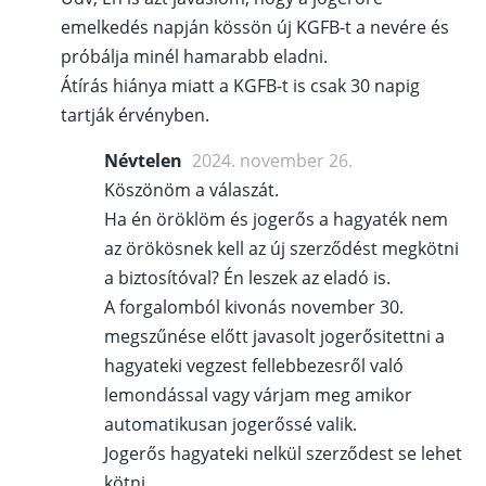
emelkedés napján kössön új KGFB-t a nevére és
próbálja minél hamarabb eladni.
Átírás hiánya miatt a KGFB-t is csak 30 napig
tartják érvényben.
Névtelen
2024. november 26.
Köszönöm a válaszát.
Ha én öröklöm és jogerős a hagyaték nem
az örökösnek kell az új szerződést megkötni
a biztosítóval? Én leszek az eladó is.
A forgalomból kivonás november 30.
megszűnése előtt javasolt jogerősitettni a
hagyateki vegzest fellebbezesről való
lemondással vagy várjam meg amikor
automatikusan jogerőssé valik.
Jogerős hagyateki nelkül szerződest se lehet
kötni.