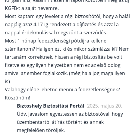
forgalmit is, valamint ezen a napon kötöttem meg az új
KGFB-t a saját nevemre.
Most kaptam egy levelet a régi biztosítótól, hogy a halál
napjáig azaz 4.17-ig rendezett a díjfizetés és azzal a
nappal érdekmúlással megszűnt a szerződés.
Most 1 hónap fedezetlenségi pótdíjra kellene
számítanom? Ha igen ezt ki és mikor számlázza ki? Nem
tartanám korrektnek, hiszen a régi biztosítás be volt
fizetve és egy ilyen helyzetben nem ez az első dolog
amivel az ember foglalkozik. (még ha a jog maga ilyen
is)
Valahogy elébe lehetne menni a fedezetlenségnek?
Köszönöm!
Biztoshely Biztosítási Portál
2025. május 20.
Üdv, javaslom egyeztessen az biztostóval, hogy
üzembentartói átírás történt és annak
megfelelően töröljék.