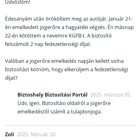
Üdvözlöm!
Édesanyám után örököltem meg az autóját. Január 21-
én emelkedett jogerőre a hagyatéki végzés. Én másnap
22-én kötöttem a nevemre KGFB-t. A biztosító
felszámolt 2 nap fedezetlenségi díjat.
Valóban a jogerőre emelkedés napján kellett volna
biztosítást kötnöm, hogy elkerüljem a fedezetlenségi
díjat?
Biztoshely Biztosítási Portál
2025. március 05.
Üdv, igen. Biztosítási oldalról a jogerőre
emelkedéstől számít a tulajdonjoga.
Zoli
2025. február 20.