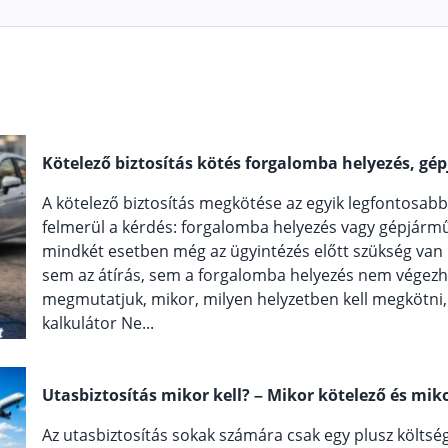
Kötelező biztosítás kötés forgalomba helyezés, gép
A kötelező biztosítás megkötése az egyik legfontosab
felmerül a kérdés: forgalomba helyezés vagy gépjármű á
mindkét esetben még az ügyintézés előtt szükség van r
sem az átírás, sem a forgalomba helyezés nem végezh
megmutatjuk, mikor, milyen helyzetben kell megkötni, é
kalkulátor Ne...
Utasbiztosítás mikor kell? – Mikor kötelező és mi
Az utasbiztosítás sokak számára csak egy plusz költség