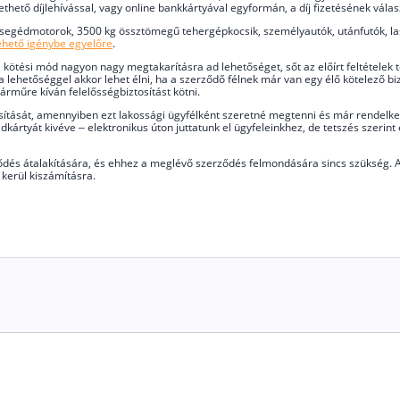
zethető díjlehívással, vagy online bankkártyával egyformán, a díj fizetésének vála
 segédmotorok, 3500 kg össztömegű tehergépkocsik, személyautók, utánfutók, 
ehető igénybe egyelőre
.
kötési mód nagyon nagy megtakarításra ad lehetőséget, sőt az előírt feltételek
a lehetőséggel akkor lehet élni, ha a szerződő félnek már van egy élő kötelező b
árműre kíván felelősségbiztosítást kötni.
ítását, amennyiben ezt lakossági ügyfélként szeretné megtenni és már rendelkezik
kártyát kivéve – elektronikus úton juttatunk el ügyfeleinkhez, de tetszés szerint e
ődés átalakítására, és ehhez a meglévő szerződés felmondására sincs szükség. A
kerül kiszámításra.