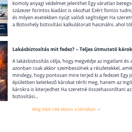
komoly anyagi védelmet jelenthet Egy váratlan betegs
százezer forintos kiadást is okozhat Ezért fontos tudn
és milyen esetekben nyújt valódi segítséget Ha szeret
a Biztoshely biztosítási kalkulátorait használni, ahol tö
Lakásbiztosítás mit fedez? – Teljes útmutató káro
A lakásbiztosítás célja, hogy megvédje az ingatlant és
azonban csak akkor szembesülnek a részletekkel, ami
mindegy, hogy pontosan mire terjed ki a fedezet Egy j
épületben keletkező károkat téríti meg, hanem az ing
károkra is kiterjedhet Ha szeretné összehasonlítani az
biztosítási...
Még több cikk ebben a témában