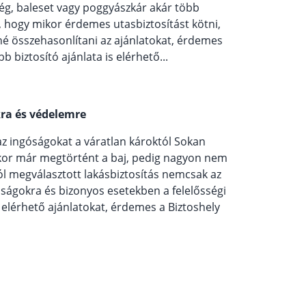
ég, baleset vagy poggyászkár akár több
i, hogy mikor érdemes utasbiztosítást kötni,
né összehasonlítani az ajánlatokat, érdemes
bb biztosító ajánlata is elérhető...
kra és védelemre
 az ingóságokat a váratlan károktól Sokan
kor már megtörtént a baj, pedig nagyon nem
ól megválasztott lakásbiztosítás nemcsak az
óságokra és bizonyos esetekben a felelősségi
 elérhető ajánlatokat, érdemes a Biztoshely