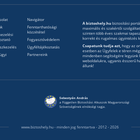
solat
Navigátor
A biztoshely.hu
biztosítási portá
nk
Fenntarthatósági
maximális és szakértői szolgálta
közzététel
szinten több éves szakmai tapasz
kezelési
korrekt és rugalmas ügyintézés ke
oztató
Fogyasztóvédelem
Csapatunk tudja azt,
hogy az onl
szkezelés
Ügyféltájékoztatás
esetben az Ügyfelek e téren még 
ügyi
Partnereink
mindenben segítségére legyünk l
weboldalukra, ugyanis ésszerű h
állunk!
Sebestyén András
a Független Biztosítási Alkuszok Magyarországi
Szövetségének elnökségi tagja.
www.biztoshely.hu - minden jog fenntartva - 2012 - 2026