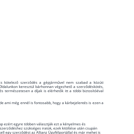
incs kötelező szerződés a gépjárművel nem szabad a közúti
. Oldalunkon keresztül bárhonnan végezhető a szerződéskötés,
 természetesen a díjak is elérhetők itt a többi biztosítóéval
de ami még ennél is fontosabb, hogy a kárbejelentés is ezen a
pp ezért egyre többen választják ezt a kényelmes és
szerződéshez szükséges iratok, ezek kitöltése után csupán
ell egy szerződést az Allianz Ügyfélportállal és már mehet is