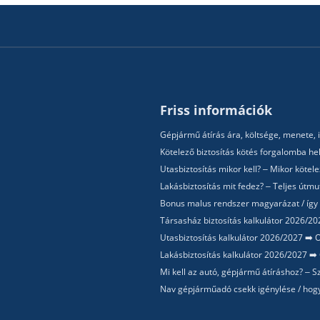
Friss információk
Gépjármű átírás ára, költsége, menete, i
Kötelező biztosítás kötés forgalomba hel
Utasbiztosítás mikor kell? – Mikor köte
Lakásbiztosítás mit fedez? – Teljes útm
Bonus malus rendszer magyarázat / így
Társasház biztosítás kalkulátor 2026/202
Utasbiztosítás kalkulátor 2026/2027 ➡️ O
Lakásbiztosítás kalkulátor 2026/2027 ➡️ 
Mi kell az autó, gépjármű átíráshoz? –
Nav gépjárműadó csekk igénylése / hogy