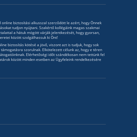
l online biztosítási alkusszal szerződött le azért, hogy Önnek
tásokat tudjon nyújtani. Szakértő kollégáink magas szakmai
talattal a hátuk mögött várják jelentkezését, hogy gyorsan,
retei között szolgálhassuk ki Önt!
ine biztosítás kötésé a jövő, viszont azt is tudjuk, hogy sok
támogatásra szorulnak. Elkötelezett célunk az, hogy e téren
átogatóinknak. Elérhetőségi időt szándékosan nem tettünk fel
atárok között minden esetben az Ügyfeleink rendelkezésére