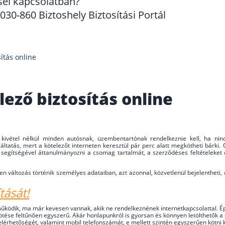
sel kapcsolatban?
30-860 Biztoshely Biztosítási Portál
sítás online
lező biztosítás online
al kivétel nélkül minden autósnak, üzembentartónak rendelkeznie kell, ha n
áltatás, mert a kötelezőt interneten keresztül pár perc alatt megkötheti bárki
 segítségével áttanulmányozni a csomag tartalmát, a szerződéses feltételeket és
 változás történik személyes adataiban, azt azonnal, közvetlenül bejelentheti, 
tását!
működik, ma már kevesen vannak, akik ne rendelkeznének internetkapcsolattal. É
tése feltűnően egyszerű. Akár honlapunkról is gyorsan és könnyen letölthetők a 
elérhetőségét, valamint mobil telefonszámát, e mellett szintén egyszerűen kötni k