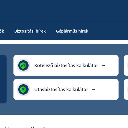
ók
Biztosítási hírek
Gépjárműs hírek
Kötelező biztosítás kalkulátor
Utasbiztosítás kalkulátor