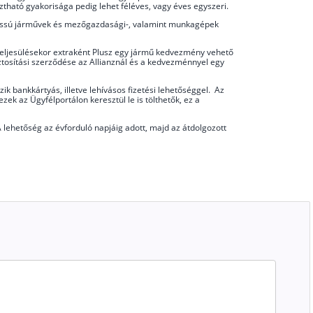
sztható gyakorisága pedig lehet féléves, vagy éves egyszeri.
lassú járművek és mezőgazdasági-, valamint munkagépek
 teljesülésekor extraként Plusz egy jármű kedvezmény vehető
iztosítási szerződése az Allianznál és a kedvezménnyel egy
 bankkártyás, illetve lehívásos fizetési lehetőséggel. Az
zek az Ügyfélportálon keresztül le is tölthetők, ez a
 lehetőség az évforduló napjáig adott, majd az átdolgozott