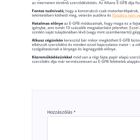
az interneten történő szerződéskötés. Az Allianz E-GFB díja fi
Fontos tudnivaló,
hogy a konstrukció csak motorkerékpárok,
tekintetében köthető meg, veterán autókra és
flottákra nem v
Hatalmas előnye
az E-GFB módozatnak, hogy maga ez a fajta 
igénybe, ami ismét 10 százalék megtakarítást jelenthet. Ezzel 
szintén saját tulajdonában lévő (vagy mint üzembentartó) gépj
Alkusz cégünkön
keresztül bár mikor megkötheti E-GFB biztos
elkészült szerződést és minden ezzel kapcsolatos iratot – a zöld
szolgáltatásnak a lényege és legnagyobb előnye.
Közreműködésünkkel
mód van a régi fajta papír alapú szerz
szerződés díja már természetesen az E-GFB feltételek alapján 
Hozzászólás
*