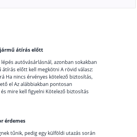
jármű átírás előtt
b lépés autóvásárlásnál, azonban sokakban
tírás előtt kell megkötni A rövid válasz:
á Ha nincs érvényes kötelező biztosítás,
ető el Az alábbiakban pontosan
s mire kell figyelni Kötelező biztosítás
kor érdemes
nek tűnik, pedig egy külföldi utazás során