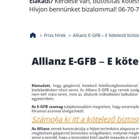
Elakadt?
Kérdése van, biztosítás kötés
Hívjon bennünket bizalommal! 06-70-70
Friss hírek
Allianz E-GFB – E kötelező bizto
Allianz E-GFB – E köte
Köztudott
, hogy gépjármű kötelező felelősségbiztosításs
közlekedésben részt venni. Az Allianz E-GFB egy remek szolg
nem kell mást tenni, mint az általunk működtetett kalkulátor
egyetemben.
Az E-GFB csomag
tulajdonosaként megteheti, hogy amennyiben
fórumon azonnal elvégezhető.
Számolja ki itt a kötelező biztosí
Az Allianz
remek konstrukciója a fejlett technikára alapozva 
megbízható gépjármű biztosítási szolgáltatást, melynek megkö
annyi a teendő, hogy a biztosítást kötő ügyfél megadja e-mail 