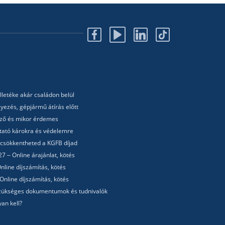
lletéke akár családon belül
yezés, gépjármű átírás előtt
lező és mikor érdemes
utató károkra és védelemre
 csökkentheted a KGFB díjad
7 – Online árajánlat, kötés
nline díjszámítás, kötés
Online díjszámítás, kötés
 Szükséges dokumentumok és tudnivalók
an kell?