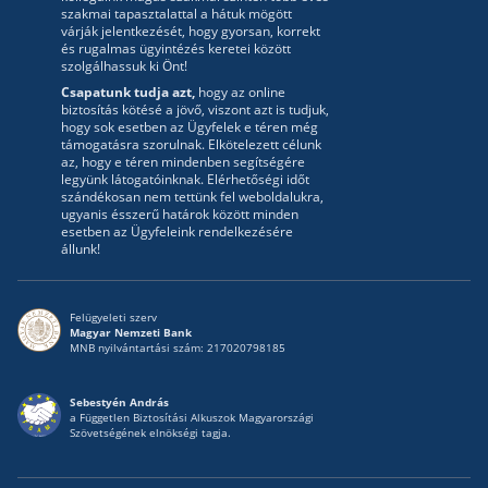
szakmai tapasztalattal a hátuk mögött
várják jelentkezését, hogy gyorsan, korrekt
és rugalmas ügyintézés keretei között
szolgálhassuk ki Önt!
Csapatunk tudja azt,
hogy az online
biztosítás kötésé a jövő, viszont azt is tudjuk,
hogy sok esetben az Ügyfelek e téren még
támogatásra szorulnak. Elkötelezett célunk
az, hogy e téren mindenben segítségére
legyünk látogatóinknak. Elérhetőségi időt
szándékosan nem tettünk fel weboldalukra,
ugyanis ésszerű határok között minden
esetben az Ügyfeleink rendelkezésére
állunk!
Felügyeleti szerv
Magyar Nemzeti Bank
MNB nyilvántartási szám: 217020798185
Sebestyén András
a Független Biztosítási Alkuszok Magyarországi
Szövetségének elnökségi tagja.