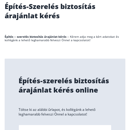
Építés-Szerelés biztosítás
Wáberer Hungária Biztosító
árajánlat kérés
Biztosítási hírek
Építés – szerelés biztosítás árajánlat kérés
– Kérem adja meg a kért adatokat és
kollégánk a lehető leghamarabb felveszi Önnel a kapcsolatot!
Gépjárműs hírek
Kapcsolat
Bejelentkezés
Építés-szerelés biztosítás
árajánlat kérés online
Töltse ki az alábbi űrlapot, és kollégánk a lehető
leghamarabb felveszi Önnel a kapcsolatot!