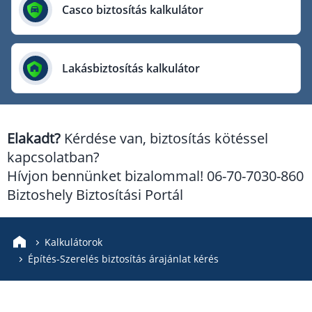
Európai Utazási Biztosító
Casco biztosítás kalkulátor
Europe Assistance
Generali Biztosító
Lakásbiztosítás kalkulátor
Genertel Biztosító
Groupama Biztosító
K&H Biztosító
Elakadt?
Kérdése van, biztosítás kötéssel
KÖBE Biztosító Egyesület
kapcsolatban?
MKB Biztosító
Hívjon bennünket bizalommal! 06-70-7030-860
Mondial Assistance Biztosító
Biztoshely Biztosítási Portál
Posta Biztosító
Signal Biztosító
Kalkulátorok
Építés-Szerelés biztosítás árajánlat kérés
Union Biztosító
Uniqa Biztosító
Vienna Life Biztosító