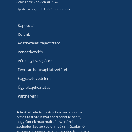
Adószám: 25572430-2-42
Ügyfélszolgálat: +36 1 58 58 555
Kapcsolat
Rólunk
Adatkezelési tájékoztató
Panaszkezelés
Pénzügyi Navigátor
Fenntarthatósági közzététel
Fogyasztóvédelem
Ügyféltájékoztatás
Partnereink
A biztoshely.hu
biztosítási portál online
biztosítási alkusszal szerződött le azért,
hogy Önnek maximális és szakértői
szolgáltatásokat tudjon nyújtani. Szakértő
kollégáink magas szakmai szinten több éves