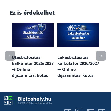
Ez is érdekelhet
ás
Köte
2027
kal
gfb
➡️ O
köt
Utasbiztosítás
Lakásbiztosítás
kalkulátor 2026/2027
kalkulátor 2026/2027
➡️ Online
➡️ Online
díjszámítás, kötés
díjszámítás, kötés