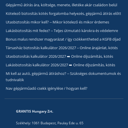
Gépjármű átírás ára, költsége, menete, illetéke akár családon belül
Kötelező biztosítás kötés forgalomba helyezés, gépjármű átírás előtt
Utasbiztosítás mikor kell? – Mikor kötelező és mikor érdemes
Lakásbiztosítás mit fedez? – Teljes útmutató károkra és védelemre
Bonus malus rendszer magyarázat / így csökkentheted a KGFB díjad
Társasház biztosítás kalkulátor 2026/2027 – Online árajánlat, kötés
Utasbiztosítás kalkulátor 2026/2027 ➡️ Online díjszámítás, kötés
Lakásbiztosítás kalkulátor 2026/2027 ➡️ Online díjszámítás, kötés
Mi kell az autó, gépjármű átíráshoz? – Szükséges dokumentumok és
tudnivalók
Nav gépjárműadó csekk igénylése / hogyan kell?
GRANTIS Hungary Zrt.
Székhely: 1061 Budapest, Paulay Ede u. 65