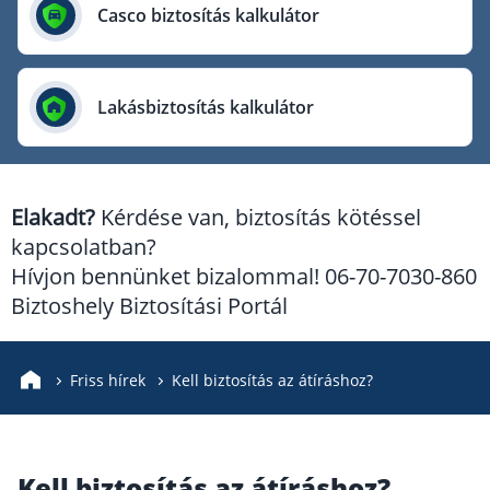
Európai Utazási Biztosító
Casco biztosítás kalkulátor
Europe Assistance
Generali Biztosító
Lakásbiztosítás kalkulátor
Genertel Biztosító
Groupama Biztosító
K&H Biztosító
Elakadt?
Kérdése van, biztosítás kötéssel
KÖBE Biztosító Egyesület
kapcsolatban?
MKB Biztosító
Hívjon bennünket bizalommal! 06-70-7030-860
Mondial Assistance Biztosító
Biztoshely Biztosítási Portál
Posta Biztosító
Signal Biztosító
Friss hírek
Kell biztosítás az átíráshoz?
Union Biztosító
Uniqa Biztosító
Kell biztosítás az átíráshoz?
Vienna Life Biztosító