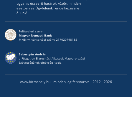
ugyanis ésszerű határok között minden
esetben az Ügyfeleink rendelkezésére
állunk!
Felügyeleti szerv
Magyar Nemzeti Bank
MNB nyilvántartási szám: 217020798185
Sebestyén András
a Független Biztosítási Alkuszok Magyarországi
Szövetségének elnökségi tagja.
www.biztoshely.hu - minden jog fenntartva - 2012 - 2026