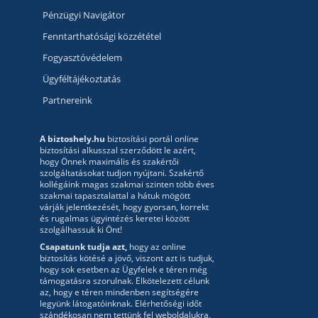
Pénzügyi Navigátor
Fenntarthatósági közzététel
Fogyasztóvédelem
Ügyféltájékoztatás
Partnereink
A biztoshely.hu
biztosítási portál online
biztosítási alkusszal szerződött le azért,
hogy Önnek maximális és szakértői
szolgáltatásokat tudjon nyújtani. Szakértő
kollégáink magas szakmai szinten több éves
szakmai tapasztalattal a hátuk mögött
várják jelentkezését, hogy gyorsan, korrekt
és rugalmas ügyintézés keretei között
szolgálhassuk ki Önt!
Csapatunk tudja azt,
hogy az online
biztosítás kötésé a jövő, viszont azt is tudjuk,
hogy sok esetben az Ügyfelek e téren még
támogatásra szorulnak. Elkötelezett célunk
az, hogy e téren mindenben segítségére
legyünk látogatóinknak. Elérhetőségi időt
szándékosan nem tettünk fel weboldalukra,