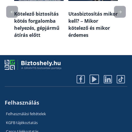
a és
útm
véd
Kötelező biztosítás
Utasbiztosítás mikor
kötés forgalomba
kell? – Mikor
helyezés, gépjármű
kötelező és mikor
átírás előtt
érdemes
Felhasználás
Felhasználási feltételek
KGFB tájékoztatás
Casco tájékoztatás