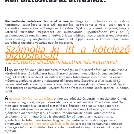
Wáberer Hungária Biztosító
Használtautó vételekor felmerül a kérdés
, hogy kell biztosítás az átíráshoz?
Biztosítási hírek
Feltétlenül szükséges a kötelező megkötése, közvetlenül a vétel után, mert a
szerződés bemutatása szükséges az átíráshoz. Gyakran problémát is jelent, hogy a
kötelező biztosítás megkötését az okmányirodai ügyintézéshez kötik az új
tulajdonosok, viszont ha nem rendelkezünk szerződéssel már a vásárláskor, akkor még
fedezetlenségi díj megfizetése is felmerülhet. Éppen ezért a kötelező biztosítási
Gépjárműs hírek
szerződést legjobb a vásárlás napján megkötni.
Számolja ki itt a kötelező
biztosítását!
12 biztosító díjából választhat ide kattintva!
Kapcsolat
H
ogy mennyiért vállalják a biztosító társaságok az Ön szerződését, azt oldalunkon a
Bejelentkezés
kötelező biztosítás kalkulátor használatával azonnal megtudja, sőt segítségünkkel
meg is kötheti szerződését. Az online kötésnek több előnye is van, mert ha ezen a
módon szerződünk, akkor a halasztott díjfizetés lehetőségével a díjat csak 45-60
napon belül kell rendezni, viszont a szerződés már a megkötés pillanatától él. Így el
lehet intézni az okmányirodai ügyeket és az átírást is a rendelkezés szerinti 15 napon
belül.
A
gépkocsi átírásához szükséges
online szerződéskötés során mi megküldjük Önnek
az alkuszi megbízást, melyet felénk aláírva vissza kell küldeni. Rövid időn belül Ön
megkapja cégünktől a kötelező biztosítási ajánlatot ( ez akár 30 perc ), mely az
átíráshoz szükséges. Ha az átírást rövid határidővel meg kell ejteni, a biztosítási
ajánlatot akár személyesen is átveheti irodánkban, de online kötés esetén a
telefonon történt megerősítés is elegendő, így pár perc alatt hozzájuthat az
ajánlathoz. Az tehát nem kérdés, hogy kell biztosítás az átíráshoz, éppen ezért
amennyiben
használt gépkocsi vásárlás előtt áll
, keresse fel honlapunkat, minden
szükséges információt időben beszerezhet, ráadásul az ügyintézés nálunk teljesen
díjtalan.