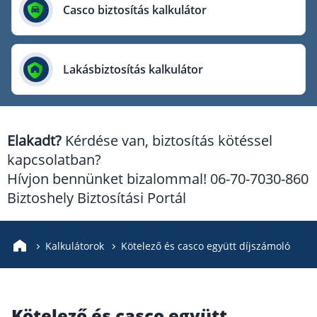
Európai Utazási Biztosító
Casco biztosítás kalkulátor
Europe Assistance
Generali Biztosító
Lakásbiztosítás kalkulátor
Genertel Biztosító
Groupama Biztosító
K&H Biztosító
Elakadt?
Kérdése van, biztosítás kötéssel
KÖBE Biztosító Egyesület
kapcsolatban?
MKB Biztosító
Hívjon bennünket bizalommal! 06-70-7030-860
Mondial Assistance Biztosító
Biztoshely Biztosítási Portál
Posta Biztosító
Signal Biztosító
Kalkulátorok
Kötelező és casco együtt díjszámoló
Union Biztosító
Uniqa Biztosító
Kötelező és casco együtt
Vienna Life Biztosító