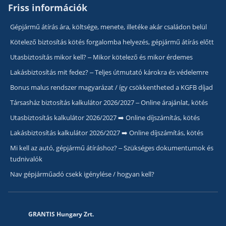
Friss információk
Gépjármű átírás ára, költsége, menete, illetéke akár családon belül
Kötelező biztosítás kötés forgalomba helyezés, gépjármű átírás előtt
Utasbiztosítás mikor kell? – Mikor kötelező és mikor érdemes
Lakásbiztosítás mit fedez? – Teljes útmutató károkra és védelemre
Bonus malus rendszer magyarázat / így csökkentheted a KGFB díjad
Társasház biztosítás kalkulátor 2026/2027 – Online árajánlat, kötés
Utasbiztosítás kalkulátor 2026/2027 ➡️ Online díjszámítás, kötés
Lakásbiztosítás kalkulátor 2026/2027 ➡️ Online díjszámítás, kötés
Mi kell az autó, gépjármű átíráshoz? – Szükséges dokumentumok és
tudnivalók
Nav gépjárműadó csekk igénylése / hogyan kell?
GRANTIS Hungary Zrt.