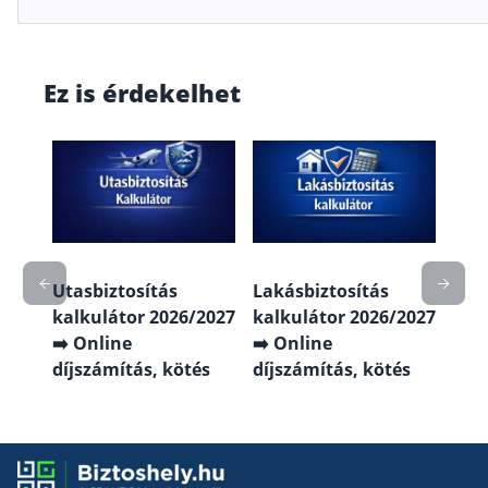
Ez is érdekelhet
ás
Köte
2027
kal
gfb
➡️ O
köt
Utasbiztosítás
Lakásbiztosítás
kalkulátor 2026/2027
kalkulátor 2026/2027
➡️ Online
➡️ Online
díjszámítás, kötés
díjszámítás, kötés