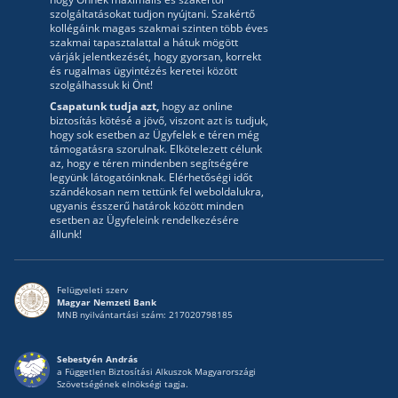
szolgáltatásokat tudjon nyújtani. Szakértő
kollégáink magas szakmai szinten több éves
szakmai tapasztalattal a hátuk mögött
várják jelentkezését, hogy gyorsan, korrekt
és rugalmas ügyintézés keretei között
szolgálhassuk ki Önt!
Csapatunk tudja azt,
hogy az online
biztosítás kötésé a jövő, viszont azt is tudjuk,
hogy sok esetben az Ügyfelek e téren még
támogatásra szorulnak. Elkötelezett célunk
az, hogy e téren mindenben segítségére
legyünk látogatóinknak. Elérhetőségi időt
szándékosan nem tettünk fel weboldalukra,
ugyanis ésszerű határok között minden
esetben az Ügyfeleink rendelkezésére
állunk!
Felügyeleti szerv
Magyar Nemzeti Bank
MNB nyilvántartási szám: 217020798185
Sebestyén András
a Független Biztosítási Alkuszok Magyarországi
Szövetségének elnökségi tagja.