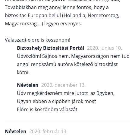
Tovabbiakban meg annyi lenne fontos, hogy a
biztositas Europan bellul (Hollandia, Nemetorszag,
Magyarorszag…) legyen ervenyes.
Valaszaqt elore is koszonom!
Biztoshely Biztosítási Portál
2020. június 10.
Üdvözlöm! Sajnos nem. Magyarországon nem tud
angol rendszámú autóra kötelező biztosítást
kötni.
Névtelen
2020. december 13.
Üdv megkérdezném mire jutott az ügyben,
Ugyan ebben a cipőben járok most
Előre is köszönöm válaszát
Névtelen
2020. február 13.