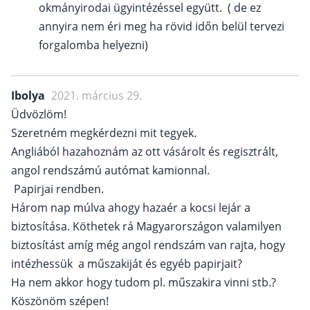
okmányirodai ügyintézéssel együtt. ( de ez
annyira nem éri meg ha rövid időn belül tervezi
forgalomba helyezni)
Ibolya
2021. március 29.
Üdvözlöm!
Szeretném megkérdezni mit tegyek.
Angliából hazahoznám az ott vásárolt és regisztrált,
angol rendszámú autómat kamionnal.
Papirjai rendben.
Három nap múlva ahogy hazaér a kocsi lejár a
biztosítása. Köthetek rá Magyarországon valamilyen
biztosítást amíg még angol rendszám van rajta, hogy
intézhessük a műszakiját és egyéb papirjait?
Ha nem akkor hogy tudom pl. műszakira vinni stb.?
Köszönöm szépen!