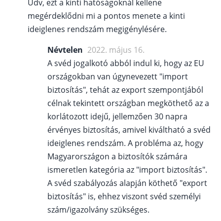
Üdv, ezt a kinti hatóságoknál kellene
megérdeklődni mi a pontos menete a kinti
ideiglenes rendszám megigénylésére.
Névtelen
2022. május 16.
A svéd jogalkotó abból indul ki, hogy az EU
országokban van úgynevezett "import
biztosítás", tehát az export szempontjából
célnak tekintett országban megköthető az a
korlátozott idejű, jellemzően 30 napra
érvényes biztosítás, amivel kiváltható a svéd
ideiglenes rendszám. A probléma az, hogy
Magyarországon a biztosítók számára
ismeretlen kategória az "import biztosítás".
A svéd szabályozás alapján köthető "export
biztosítás" is, ehhez viszont svéd személyi
szám/igazolvány szükséges.