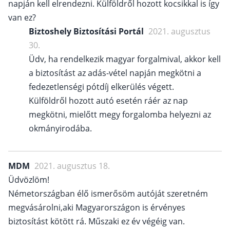
napján kell elrendezni. Külföldről hozott kocsikkal is így
van ez?
Biztoshely Biztosítási Portál
2021. augusztus
30.
Üdv, ha rendelkezik magyar forgalmival, akkor kell
a biztosítást az adás-vétel napján megkötni a
fedezetlenségi pótdíj elkerülés végett.
Külföldről hozott autó esetén ráér az nap
megkötni, mielőtt megy forgalomba helyezni az
okmányirodába.
MDM
2021. augusztus 18.
Üdvözlöm!
Németországban élő ismerősöm autóját szeretném
megvásárolni,aki Magyarországon is érvényes
biztosítást kötött rá. Műszaki ez év végéig van.