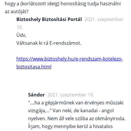
hogy a (korlátozott ideig) honosításig tudja használni
az autóját?
Biztoshely Biztosítási Portál
2021. szeptember
10.
Üdv,
Váltsanak ki rá E-rendszámot.
https://www.biztoshely.hu/e-rendszam-kotelezo-
biztositasa.html
Sándor
2021. szeptember 10.
"....ha a gépjárműnek van érvényes műszaki
vizsgája,..." Van neki, de kanadai - angol
nyelven. Nem áll vele szóba az okmányiroda.
Írjam, hogy mennyibe kerül a hivatalos