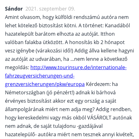
Sándor
2021. szeptember 09.
Amint olvasom, hogy külföldi rendszámú autóra nem
lehet kötelező biztosítást kötni. A történet: Kanadából
hazatelepült barátom elhozta az autóját. Itthon
valóban falakba ütközött. A honosítás kb 2 hónapot
vesz igénybe (várakozási idő!) Addig állva kellene hagyni
az autóját az udvarában, ha ...nem lenne a következő
megoldás:
http://www.tourinsure.de/internationale-
fahrzeugversicherungen-und-
grenzversicherungen/pkw/europa
Kérdezem: ha
Németországban (jó pénzért!) adnak ki bárhová
érvényes biztosítást akkor ezt egy ország a saját
állampolgárának miért nem adja meg? Addig rendben,
hogy kereskedelmi vagy más okból VÁSÁROLT autónak
nem adnak, de saját tulajdonu -gazdájával
hazatelepülő- autókra miért nem tesznek annyi kivételt,