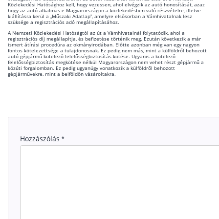
Közlekedési Hatósághoz kell, hogy vezessen, ahol elvégzik az autó honosítását, azaz
hogy az autó alkalmas-e Magyarországon a közlekedésben való részvételre, illetve
kiállításra kerül a „Műszaki Adatlap”, amelyre elsősorban a Vámhivatalnak lesz
szüksége a regisztrációs adó megállapításához.
A Nemzeti Közlekedési Hatóságtól az út a Vámhivatalnál folytatódik, ahol a
regisztrációs díj megállapítja, és befizetése történik meg. Ezután következik a már
ismert átírási procedúra az okmányirodában. Előtte azonban még van egy nagyon
fontos kötelezettsége a tulajdonosnak. Ez pedig nem más, mint a külföldről behozott
autó gépjármű kötelező felelősségbiztosítás kötése. Ugyanis a kötelező
felelősségbiztosítás megkötése nélkül Magyarországon nem vehet részt gépjármű a
közúti forgalomban. Ez pedig ugyanúgy vonatkozik a külföldről behozott
gépjárművekre, mint a belföldön vásároltakra.
Hozzászólás
*