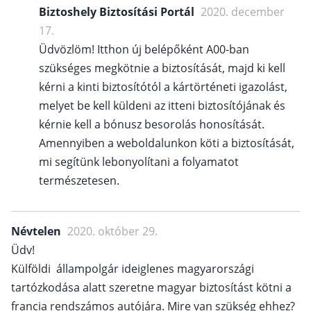
Biztoshely Biztosítási Portál
2020. december
17.
Üdvözlöm! Itthon új belépőként A00-ban
szükséges megkötnie a biztosítását, majd ki kell
kérni a kinti biztosítótól a kártörténeti igazolást,
melyet be kell küldeni az itteni biztosítójának és
kérnie kell a bónusz besorolás honosítását.
Amennyiben a weboldalunkon köti a biztosítását,
mi segítünk lebonyolítani a folyamatot
természetesen.
Névtelen
2020. október 29.
Üdv!
Külföldi állampolgár ideiglenes magyarországi
tartózkodása alatt szeretne magyar biztosítást kötni a
francia rendszámos autójára. Mire van szükség ehhez?