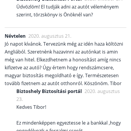
Üdvözlöm! El tudják adni az autót véleményem
szerint, törzskönyv is Önöknél van?
Névtelen
2020. augusztus 21.
Jó napot kívánok. Tervezünk még az idén haza költözni
Angliából. Szeretnènk hazavinni az autónkat is amin
még van hitel. Elkezdhetnem a honosítást amíg nincs
kifizetve az autó? Úgy értem hogy rendszámcsere,
magyar biztosítás megoldható e így. Természetesen
tovább fizetnem az autót otthonról. Köszönöm. Tibor
Biztoshely Biztosítási portál
2020. augusztus
23.
Kedves Tibor!
Ez mindenképpen egyeztesse le a bankkal ,hogy
engedélyezik e forgalmi cserét.