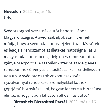
Névtelen
2022. május 16.
Üdv,
Svédországból szeretnék autót behozni 'lábon'
Magyarországra. A svéd szabályok szerint ennek
módja, hogy a svéd tulajdonos lejelenti az adás-vételt
és leadja a rendszámot az illetékes hatóságnál, az új
magyar tulajdonos pedig ideiglenes rendszámot tud
igényelni exportra. A szabályok szerint az ideiglenes
rendszámhoz érvényes biztosítással kell rendelkezzen
az autó. A svéd biztosítók viszont csak svéd
igazolvánnyal rendelkező személyekkel kötnek
géprjámű biztosítást. Hol, hogyan lehente a biztosítást
elintézni, hogy lábon lehessen elhozni az autót?
Biztoshely Biztosítási Portál
2022. május 16.