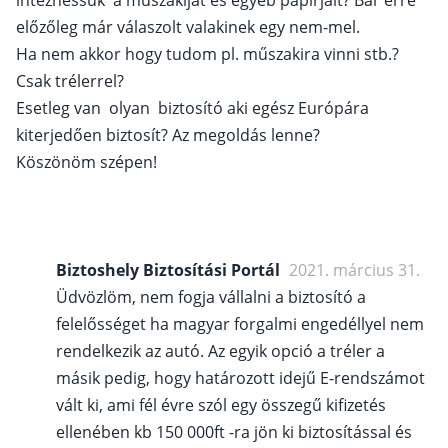
intézhessük a műszakiját és egyéb papirjait? Bár erre
előzőleg már válaszolt valakinek egy nem-mel.
Ha nem akkor hogy tudom pl. műszakira vinni stb.?
Csak trélerrel?
Esetleg van olyan biztosító aki egész Európára
kiterjedően biztosít? Az megoldás lenne?
Köszönöm szépen!
Biztoshely Biztosítási Portál
2021. március 31.
Üdvözlöm, nem fogja vállalni a biztosító a
felelősséget ha magyar forgalmi engedéllyel nem
rendelkezik az autó. Az egyik opció a tréler a
másik pedig, hogy határozott idejű E-rendszámot
vált ki, ami fél évre szól egy összegű kifizetés
ellenében kb 150 000ft -ra jön ki biztosítással és