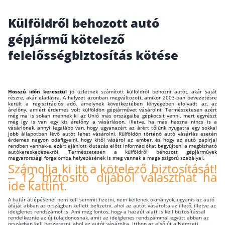
Wáberer Hungária Biztosító
Külföldről behozott autó
gépjármű kötelező
Biztosítási hírek
felelősségbiztosítás kötése
Gépjárműs hírek
Hosszú időn keresztül
jó üzletnek számított külföldről behozni autót, akár saját
részre, akár eladásra. A helyzet azonban megváltozott, amikor 2003-ban bevezetésre
Kapcsolat
került a regisztrációs adó, amelynek következtében lényegében elolvadt az, az
árelőny, amiért érdemes volt külföldön gépjárművet vásárolni. Természetesen azért
még ma is sokan mennek ki az Unió más országaiba gépkocsit venni, mert egyrészt
még így is van egy kis árelőny a vásárláson, illetve, ha más haszna nincs is a
Bejelentkezés
vásárlónak, annyi legalább van, hogy ugyanazért az árért tőlünk nyugatra egy sokkal
jobb állapotban lévő autót lehet vásárolni. Külföldön történő autó vásárlás esetén
érdemes nagyon odafigyelni, hogy kitől vásárol az ember, és hogy az autó papírjai
rendben vannak-e, ezért ajánlott kiutazás előtt információkat begyűjteni a megbízható
autókereskedésekről. Természetesen a külföldről behozott gépjárművek
magyarországi forgalomba helyezésének is meg vannak a maga szigorú szabályai.
Számolja ki itt a kötelező biztosítását!
– 12 biztosító díjából választhat ha
ide kattint.
A határ átlépésénél nem kell semmit fizetni, nem kellenek okmányok, ugyanis az autó
áfáját abban az országban kellett befizetni, ahol az autót vásárolta az illető, illetve az
ideiglenes rendszámot is. Ami még fontos, hogy a hazaút alatt is kell biztosítással
rendelkeznie az új tulajdonosnak, amit az ideiglenes rendszámmal együtt abban az
országban kell beszerezni, ahol az autót vásárolta. Itthon az első út a Nemzeti