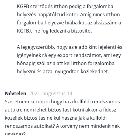
KGFB szerződés itthon pedig a forgalomba
helyezés napjától tud kötni. Amíg nincs itthon
forgalomba helyezve hiába köt az alvázszámra
KGFB.t ne fog fedezni a biztosító.
A legegyszerűbb, hogy az eladó kint lejelenti és
igényelnek rá egy export rendszámot, ami egy
hónapig szól az alatt kell itthon forgalomba
helyezni és azzal nyugodtan közlekedhet.
Névtelen
2021. augusztus 14.
Szeretnem kerdezni hogy ha a kulfoldi rendszamos
autokre nem lehet biztositast kotni akkor a fidesz
kozeliek biztositas nelkul hasznaljak a kulfoldi
rendszamos autoikat? A torveny nem mindenkinek
ugyanaz?