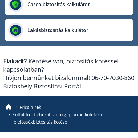
Európai Utazási Biztosító
Casco biztosítás kalkulátor
Europe Assistance
Generali Biztosító
Lakásbiztosítás kalkulátor
Genertel Biztosító
Groupama Biztosító
K&H Biztosító
Elakadt?
Kérdése van, biztosítás kötéssel
KÖBE Biztosító Egyesület
kapcsolatban?
MKB Biztosító
Hívjon bennünket bizalommal! 06-70-7030-860
Mondial Assistance Biztosító
Biztoshely Biztosítási Portál
Posta Biztosító
Signal Biztosító
Friss hírek
Külföldről behozott autó gépjármű kötelező
Union Biztosító
felelősségbiztosítás kötése
Uniqa Biztosító
Vienna Life Biztosító