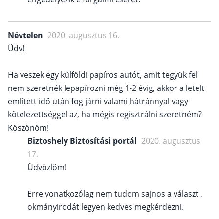
Névtelen
2020. augusztus 16.
Üdv!
Ha veszek egy külföldi papíros autót, amit tegyük fel
nem szeretnék lepapírozni még 1-2 évig, akkor a letelt
említett idő után fog járni valami hátránnyal vagy
kötelezettséggel az, ha mégis regisztrálni szeretném?
Köszönöm!
Biztoshely Biztosítási portál
2020. augusztus
17.
Üdvözlöm!
Erre vonatkozólag nem tudom sajnos a választ ,
okmányirodát legyen kedves megkérdezni.