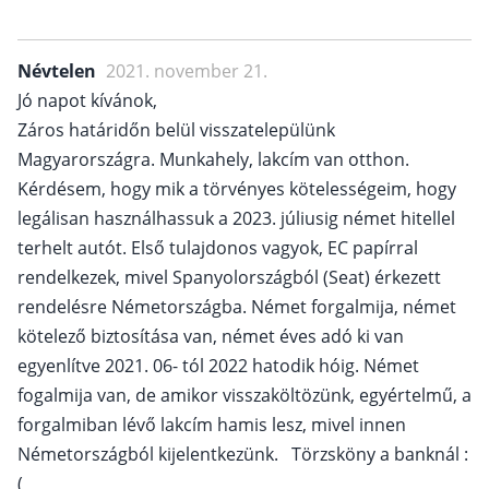
Névtelen
2021. november 21.
Jó napot kívánok,
Záros határidőn belül visszatelepülünk
Magyarországra. Munkahely, lakcím van otthon.
Kérdésem, hogy mik a törvényes kötelességeim, hogy
legálisan használhassuk a 2023. júliusig német hitellel
terhelt autót. Első tulajdonos vagyok, EC papírral
rendelkezek, mivel Spanyolországból (Seat) érkezett
rendelésre Németországba. Német forgalmija, német
kötelező biztosítása van, német éves adó ki van
egyenlítve 2021. 06- tól 2022 hatodik hóig. Német
fogalmija van, de amikor visszaköltözünk, egyértelmű, a
forgalmiban lévő lakcím hamis lesz, mivel innen
Németországból kijelentkezünk. Törzsköny a banknál :
(