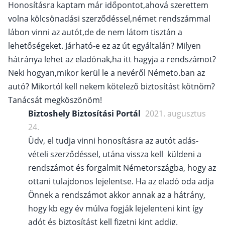
Honosításra kaptam már időpontot,ahová szerettem
volna kölcsönadási szerződéssel,német rendszámmal
lábon vinni az autót,de de nem látom tisztán a
lehetőségeket. Járható-e ez az út egyáltalán? Milyen
hátránya lehet az eladónak,ha itt hagyja a rendszámot?
Neki hogyan,mikor kerül le a nevéről Németo.ban az
autó? Mikortól kell nekem kötelező biztosítást kötnöm?
Tanácsát megköszönöm!
Biztoshely Biztosítási Portál
2021. augusztus
24.
Üdv, el tudja vinni honosításra az autót adás-
vételi szerződéssel, utána vissza kell küldeni a
rendszámot és forgalmit Németországba, hogy az
ottani tulajdonos lejelentse. Ha az eladó oda adja
Önnek a rendszámot akkor annak az a hátrány,
hogy kb egy év múlva fogják lejelenteni kint így
adót és biztosítást kell fizetni kint addig.