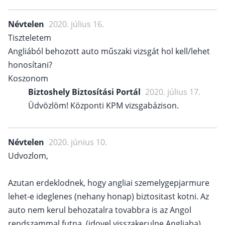
Névtelen
2020. július 16.
Tiszteletem
Angliából behozott auto műszaki vizsgát hol kell/lehet
honosítani?
Koszonom
Biztoshely Biztosítási Portál
2020. július 17.
Üdvözlöm! Központi KPM vizsgabázison.
Névtelen
2020. június 10.
Udvozlom,
Azutan erdeklodnek, hogy angliai szemelygepjarmure
lehet-e ideglenes (nehany honap) biztositast kotni. Az
auto nem kerul behozatalra tovabbra is az Angol
rendszammal futna. (idovel visszakerulne Angliaba)