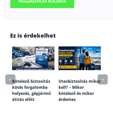
Ez is érdekelhet
mit
Lak
fede
a és
útm
véd
Kötelező biztosítás
Utasbiztosítás mikor
kötés forgalomba
kell? – Mikor
helyezés, gépjármű
kötelező és mikor
átírás előtt
érdemes