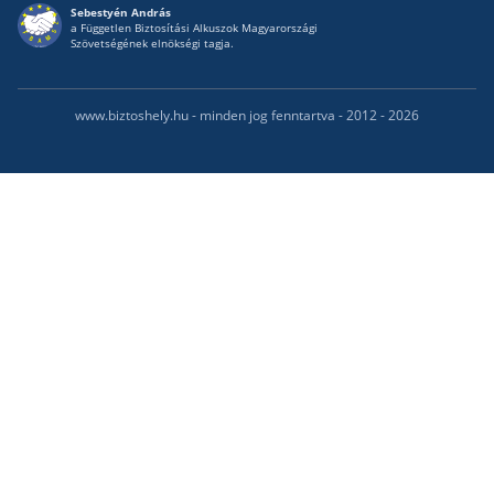
Sebestyén András
a Független Biztosítási Alkuszok Magyarországi
Szövetségének elnökségi tagja.
www.biztoshely.hu - minden jog fenntartva - 2012 - 2026