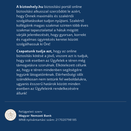
A biztoshely.hu
biztosítási portál online
biztosítási alkusszal szerződött le azért,
hogy Önnek maximális és szakértői
szolgáltatásokat tudjon nyújtani. Szakértő
kollégáink magas szakmai szinten több éves
szakmai tapasztalattal a hátuk mögött
várják jelentkezését, hogy gyorsan, korrekt
és rugalmas ügyintézés keretei között
szolgálhassuk ki Önt!
Csapatunk tudja azt,
hogy az online
biztosítás kötésé a jövő, viszont azt is tudjuk,
hogy sok esetben az Ügyfelek e téren még
támogatásra szorulnak. Elkötelezett célunk
az, hogy e téren mindenben segítségére
legyünk látogatóinknak. Elérhetőségi időt
szándékosan nem tettünk fel weboldalukra,
ugyanis ésszerű határok között minden
esetben az Ügyfeleink rendelkezésére
állunk!
Felügyeleti szerv
Magyar Nemzeti Bank
MNB nyilvántartási szám: 217020798185