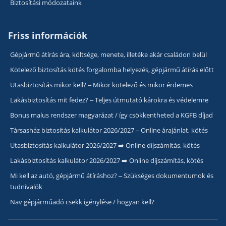
Biztosítási módozataink
Friss információk
Gépjármű átírás ára, költsége, menete, illetéke akár családon belül
Kötelező biztosítás kötés forgalomba helyezés, gépjármű átírás előtt
Utasbiztosítás mikor kell? – Mikor kötelező és mikor érdemes
Lakásbiztosítás mit fedez? – Teljes útmutató károkra és védelemre
Bonus malus rendszer magyarázat / így csökkentheted a KGFB díjad
Társasház biztosítás kalkulátor 2026/2027 – Online árajánlat, kötés
Utasbiztosítás kalkulátor 2026/2027 ➡️ Online díjszámítás, kötés
Lakásbiztosítás kalkulátor 2026/2027 ➡️ Online díjszámítás, kötés
Mi kell az autó, gépjármű átíráshoz? – Szükséges dokumentumok és
tudnivalók
Nav gépjárműadó csekk igénylése / hogyan kell?