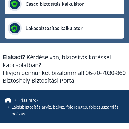
Európai Utazási Biztosító
Casco biztosítás kalkulátor
Europe Assistance
Generali Biztosító
Lakásbiztosítás kalkulátor
Genertel Biztosító
Groupama Biztosító
K&H Biztosító
Elakadt?
Kérdése van, biztosítás kötéssel
KÖBE Biztosító Egyesület
kapcsolatban?
MKB Biztosító
Hívjon bennünket bizalommal! 06-70-7030-860
Mondial Assistance Biztosító
Biztoshely Biztosítási Portál
Posta Biztosító
Signal Biztosító
Friss hírek
Lakásbiztosítás árvíz, belvíz, földrengés, földcsuszamlás,
Union Biztosító
beázás
Uniqa Biztosító
Vienna Life Biztosító