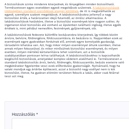
A biztosítások szinte mindenre kiterjednek, és lényegében minden biztosítható.
Természetesen egyes esetekben egyedi megoldások születnek.
A lakásbiztosítások
többségében standard szerződések alapján kötődnek
, de itt is megtalálhatók az
egyedi, személyre szabott megoldások. A lakásbiztosításokra jellemző a nagy
biztosítási érték, a határozatlan idejű futamidő, az önrész alkalmazása. A
lakásbiztosítások hatásköre, illetve a biztosítási események köre nagyon széles. Az
ingatlanon kívül biztosítás alá vonható az épületben található ingóság, illetve egyéb
értékek is, mint például nemesfém, festmények, gyűjtemények, stb.
A lakásbiztosítások fedezete különféle kockázatokra kiterjednek, így többek között
árvízre, belvízre, földrengésre, földcsuszamlásra, és beázásra is. Napjainkban ezek az
események egyre gyakrabban fordulnak elő, aminek egyre komolyabb gazdasági,
társadalmi kihatása van. Azt, hogy mikor milyen eseménnyel állunk szemben, illetve
annak milyen fokozatával, és mikor minősülnek biztosítási eseménynek, és milyen
esetben, milyen mértékű kártalanításra lehet számítani, azt a biztosítók
szabályzatában pontosan leírva találhatjuk. A lakásbiztosításokhoz is kapcsolhatók
kiegészítő biztosítások, amelyekkel komplex védelem alakítható ki. Természetesen a
standard lakásbiztosítás árvíz, belvíz, földrengés, földcsuszamlás, beázás eseteire való
megkötésekor figyelembe veszi ezek előfordulási gyakoriságát. Nyilvánvaló, hogy ha
valaki mondjuk egy ártérbe építkezett, azzal a biztosító nagy eséllyel nem is köt
biztosítást, illetve, ha gyakran elöntött területen fekszik a lakás, akkor csak felárral
teszi azt meg.
Hozzászólás
*