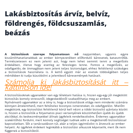
Wáberer Hungária Biztosító
Lakásbiztosítás árvíz, belvíz,
földrengés, földcsuszamlás,
Biztosítási hírek
beázás
Gépjárműs hírek
A biztosítások szerepe folyamatosan nő
napjainkban, ugyanis egyre
kiszámíthatatlanabbak az ember környezetében előforduló káresetek, katasztrófák.
Kapcsolat
Természetesen ez nem jelenti azt, hogy nem lehet semmit tenni a megelőzés
érdekében, illetve hogy esetleg az felesleges lenne. Fontos a megelőzés, az
odafigyelés, de önmagában nem jelent teljes biztonságot, ehhez feltétlenül szükséges
a biztosítások használata is. A kettő együtt már az esetek többségében teljes
Bejelentkezés
mértékben ki tudja küszöbölni a jelentkező káresemények hatásait.
Számolja ki lakásbiztosítását itt –
kattintson ide!
A biztosításoknak ugyanakkor van egy lélektani hatása is, hiszen egy-egy jól megkötött
biztosítás komoly stressztől, idegeskedéstől szabadíthatja meg az embert.
Nyilvánvaló ugyanakkor az a tény is, hogy a biztosítások világa nem mindenki számára
könnyen áttekinthető, mert feltételez bizonyos ismereteket, és odafigyelést. Mielőtt
megkötünk, egy biztosítást feltétlenül körül kell nézni a többi biztosító ajánlata között
is, hiszen a biztosítók a folyamatos piaci versenyének köszönhetően újabb és újabb
akciókkal, és kedvezményekkel állnak ügyfeleik rendelkezésére. Érdemes ugyanakkor
szakértőhöz fordulni, mert komoly segítséget tudnak adni a megkötendő biztosítással
kapcsolatban. Sőt a tanácsadáson túl, akár a teljes ügyintézést is átveszik az ember
helyett. Az ügyfelek érdekeit leginkább a biztosítási alkuszok képviselik, mert ők nem
függenek a biztosítóktól.