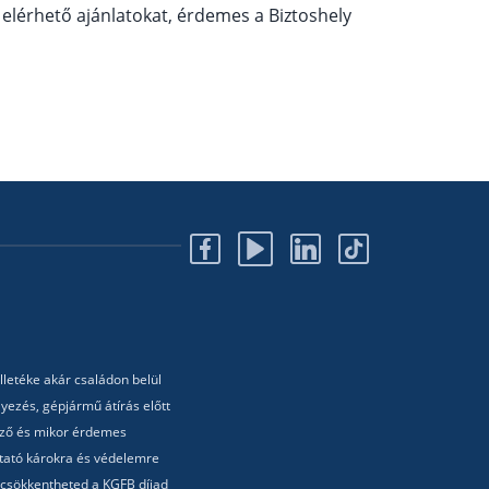
 elérhető ajánlatokat, érdemes a Biztoshely
lletéke akár családon belül
yezés, gépjármű átírás előtt
lező és mikor érdemes
utató károkra és védelemre
 csökkentheted a KGFB díjad