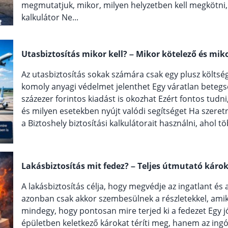
megmutatjuk, mikor, milyen helyzetben kell megkötni, é
kalkulátor Ne...
Utasbiztosítás mikor kell? – Mikor kötelező és mi
Az utasbiztosítás sokak számára csak egy plusz költség
komoly anyagi védelmet jelenthet Egy váratlan betegs
százezer forintos kiadást is okozhat Ezért fontos tudn
és milyen esetekben nyújt valódi segítséget Ha szeret
a Biztoshely biztosítási kalkulátorait használni, ahol tö
Lakásbiztosítás mit fedez? – Teljes útmutató káro
A lakásbiztosítás célja, hogy megvédje az ingatlant és
azonban csak akkor szembesülnek a részletekkel, ami
mindegy, hogy pontosan mire terjed ki a fedezet Egy j
épületben keletkező károkat téríti meg, hanem az ing