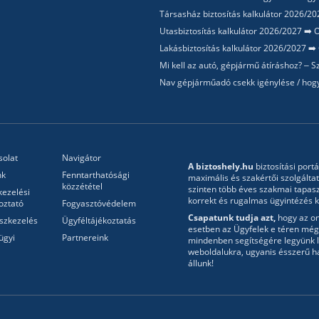
Társasház biztosítás kalkulátor 2026/202
Utasbiztosítás kalkulátor 2026/2027 ➡️ O
Lakásbiztosítás kalkulátor 2026/2027 ➡️ 
Mi kell az autó, gépjármű átíráshoz? –
Nav gépjárműadó csekk igénylése / hogy
solat
Navigátor
A biztoshely.hu
biztosítási portá
nk
Fenntarthatósági
maximális és szakértői szolgálta
közzététel
szinten több éves szakmai tapasz
kezelési
korrekt és rugalmas ügyintézés ke
oztató
Fogyasztóvédelem
Csapatunk tudja azt,
hogy az onl
szkezelés
Ügyféltájékoztatás
esetben az Ügyfelek e téren még 
ügyi
Partnereink
mindenben segítségére legyünk l
weboldalukra, ugyanis ésszerű h
állunk!