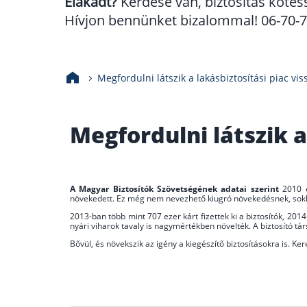
Elakadt?
Kérdése van, biztosítás kötés
Hívjon bennünket bizalommal! 06-70-70
Megfordulni látszik a lakásbiztosítási piac vi
Megfordulni látszik a
A Magyar Biztosítók Szövetségének adatai szerint
2010 é
növekedett. Ez még nem nevezhető kiugró növekedésnek, sokkal
2013-ban több mint 707 ezer kárt fizettek ki a biztosítók, 20
nyári viharok tavaly is nagymértékben növelték. A biztosító tá
Bővül, és növekszik az igény a kiegészítő biztosításokra is. Kere