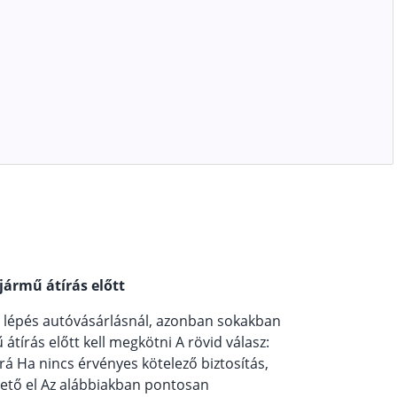
jármű átírás előtt
b lépés autóvásárlásnál, azonban sokakban
tírás előtt kell megkötni A rövid válasz:
á Ha nincs érvényes kötelező biztosítás,
ető el Az alábbiakban pontosan