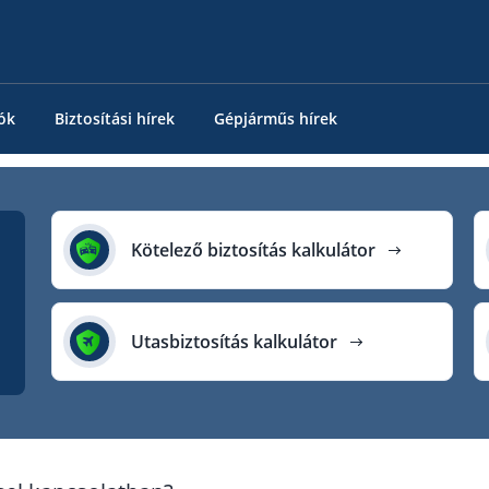
ók
Biztosítási hírek
Gépjárműs hírek
Kötelező biztosítás kalkulátor
Utasbiztosítás kalkulátor