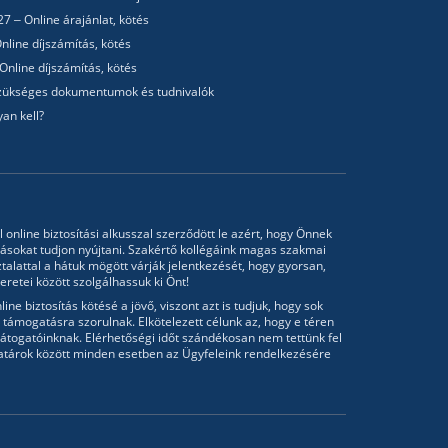
7 – Online árajánlat, kötés
nline díjszámítás, kötés
Online díjszámítás, kötés
 Szükséges dokumentumok és tudnivalók
an kell?
l online biztosítási alkusszal szerződött le azért, hogy Önnek
tásokat tudjon nyújtani. Szakértő kollégáink magas szakmai
talattal a hátuk mögött várják jelentkezését, hogy gyorsan,
retei között szolgálhassuk ki Önt!
ine biztosítás kötésé a jövő, viszont azt is tudjuk, hogy sok
támogatásra szorulnak. Elkötelezett célunk az, hogy e téren
átogatóinknak. Elérhetőségi időt szándékosan nem tettünk fel
atárok között minden esetben az Ügyfeleink rendelkezésére