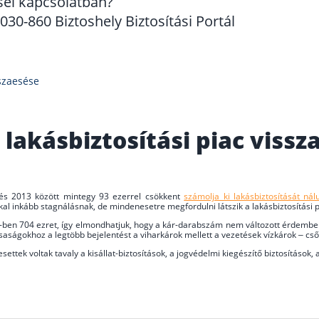
sel kapcsolatban?
30-860 Biztoshely Biztosítási Portál
sszaesése
 lakásbiztosítási piac vissz
s 2013 között mintegy 93 ezerrel csökkent
számolja ki lakásbiztosítását nálu
 inkább stagnálásnak, de mindenesetre megfordulni látszik a lakásbiztosítási pi
14-ben 704 ezret, így elmondhatjuk, hogy a kár-darabszám nem változott érdembe
rsaságokhoz a legtöbb bejelentést a viharkárok mellett a vezetések vízkárok – csőt
settek voltak tavaly a kisállat-biztosítások, a jogvédelmi kiegészítő biztosítások, 