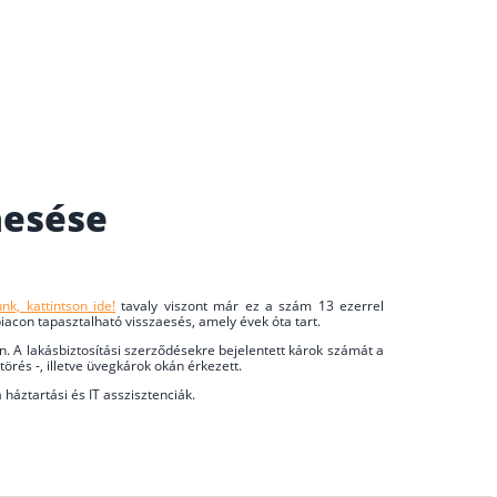
aesése
nk, kattintson ide!
tavaly viszont már ez a szám 13 ezerrel
acon tapasztalható visszaesés, amely évek óta tart.
n. A lakásbiztosítási szerződésekre bejelentett károk számát a
örés -, illetve üvegkárok okán érkezett.
a háztartási és IT asszisztenciák.