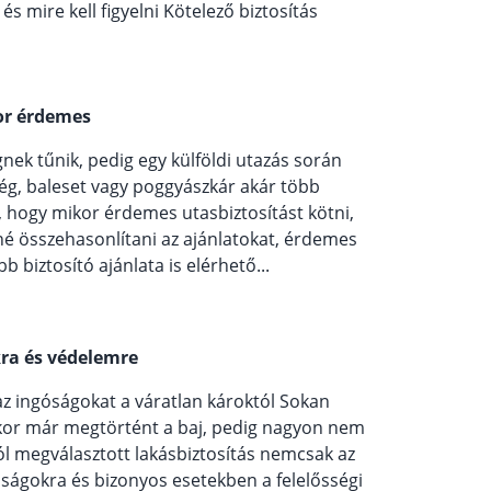
s mire kell figyelni Kötelező biztosítás
kor érdemes
nek tűnik, pedig egy külföldi utazás során
ég, baleset vagy poggyászkár akár több
i, hogy mikor érdemes utasbiztosítást kötni,
né összehasonlítani az ajánlatokat, érdemes
bb biztosító ajánlata is elérhető...
kra és védelemre
 az ingóságokat a váratlan károktól Sokan
kor már megtörtént a baj, pedig nagyon nem
ól megválasztott lakásbiztosítás nemcsak az
óságokra és bizonyos esetekben a felelősségi