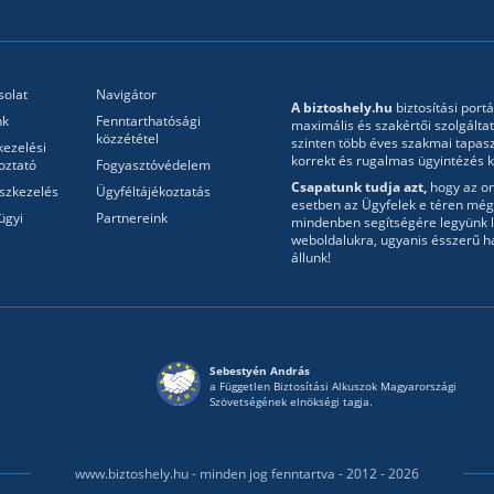
solat
Navigátor
A biztoshely.hu
biztosítási portá
nk
Fenntarthatósági
maximális és szakértői szolgálta
közzététel
szinten több éves szakmai tapasz
kezelési
korrekt és rugalmas ügyintézés ke
oztató
Fogyasztóvédelem
Csapatunk tudja azt,
hogy az onl
szkezelés
Ügyféltájékoztatás
esetben az Ügyfelek e téren még 
ügyi
Partnereink
mindenben segítségére legyünk l
weboldalukra, ugyanis ésszerű h
állunk!
Sebestyén András
a Független Biztosítási Alkuszok Magyarországi
Szövetségének elnökségi tagja.
www.biztoshely.hu - minden jog fenntartva - 2012 - 2026