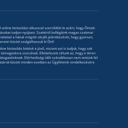
l online biztosítási alkusszal szerződött le azért, hogy Önnek
tásokat tudjon nyújtani. Szakértő kollégáink magas szakmai
talattal a hátuk mögött várják jelentkezését, hogy gyorsan,
retei között szolgálhassuk ki Önt!
ine biztosítás kötésé a jövő, viszont azt is tudjuk, hogy sok
támogatásra szorulnak. Elkötelezett célunk az, hogy e téren
átogatóinknak. Elérhetőségi időt szándékosan nem tettünk fel
atárok között minden esetben az Ügyfeleink rendelkezésére