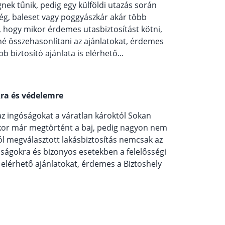
nek tűnik, pedig egy külföldi utazás során
ég, baleset vagy poggyászkár akár több
i, hogy mikor érdemes utasbiztosítást kötni,
né összehasonlítani az ajánlatokat, érdemes
bb biztosító ajánlata is elérhető...
kra és védelemre
 az ingóságokat a váratlan károktól Sokan
kor már megtörtént a baj, pedig nagyon nem
ól megválasztott lakásbiztosítás nemcsak az
óságokra és bizonyos esetekben a felelősségi
 elérhető ajánlatokat, érdemes a Biztoshely