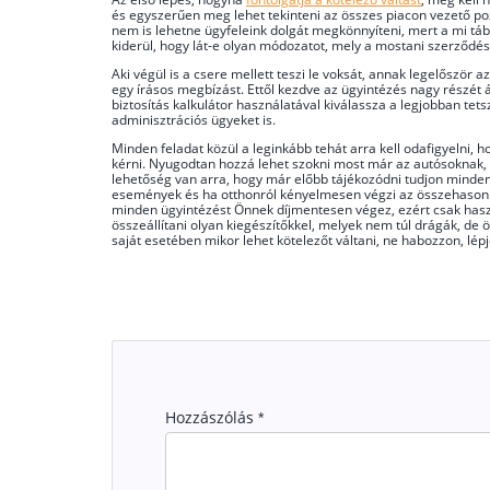
és egyszerűen meg lehet tekinteni az összes piacon vezető pozí
nem is lehetne ügyfeleink dolgát megkönnyíteni, mert a mi táb
kiderül, hogy lát-e olyan módozatot, mely a mostani szerződ
Aki végül is a csere mellett teszi le voksát, annak legelőször a
egy írásos megbízást. Ettől kezdve az ügyintézés nagy részét á
biztosítás kalkulátor használatával kiválassza a legjobban tets
adminisztrációs ügyeket is.
Minden feladat közül a leginkább tehát arra kell odafigyelni, 
kérni. Nyugodtan hozzá lehet szokni most már az autósoknak, 
lehetőség van arra, hogy már előbb tájékozódni tudjon minden
események és ha otthonról kényelmesen végzi az összehasonlít
minden ügyintézést Önnek díjmentesen végez, ezért csak haszná
összeállítani olyan kiegészítőkkel, melyek nem túl drágák, de 
saját esetében mikor lehet kötelezőt váltani, ne habozzon, lép
Hozzászólás
*