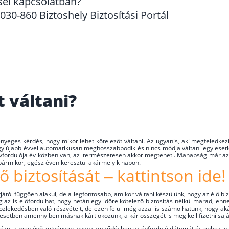
sel kapcsolatban?
30-860 Biztoshely Biztosítási Portál
t váltani?
yeges kérdés, hogy mikor lehet kötelezőt váltani. Az ugyanis, aki megfeledkezik 
gy újabb évvel automatikusan meghosszabbodik és nincs módja váltani egy esetl
i évfordulója év közben van, az természetesen akkor megteheti. Manapság már az
bármikor, egész éven keresztül akármelyik napon.
ő biztosítását – kattintson ide!
ntjától függően alakul, de a legfontosabb, amikor váltani készülünk, hogy az élő 
 az is előfordulhat, hogy netán egy időre kötelező biztosítás nélkül marad, enn
i közlekedésben való részvételt, de ezen felül még azzal is számolhatunk, hogy 
sz esetben amennyiben másnak kárt okozunk, a kár összegét is meg kell fizetni sajá
nézni a meglévő kötvényen, vagy szerződésben az évforduló dátumát és ehhez iga