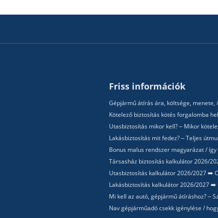
Friss információk
Gépjármű átírás ára, költsége, menete, i
Kötelező biztosítás kötés forgalomba hel
Utasbiztosítás mikor kell? – Mikor köte
Lakásbiztosítás mit fedez? – Teljes útm
Bonus malus rendszer magyarázat / így
Társasház biztosítás kalkulátor 2026/202
Utasbiztosítás kalkulátor 2026/2027 ➡️ O
Lakásbiztosítás kalkulátor 2026/2027 ➡️ 
Mi kell az autó, gépjármű átíráshoz? –
Nav gépjárműadó csekk igénylése / hogy