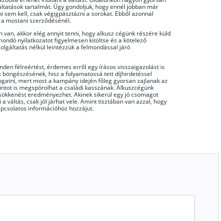
lgáltatások tartalmát. Úgy gondoljuk, hogy ennél jobban már
 sem kell, csak végigpásztázni a sorokat. Ebből azonnal
 a mostani szerződésénél.
ban van, akkor elég annyit tenni, hogy alkusz cégünk részére küld
mondó nyilatkozatot figyelmesen kitöltse és a kötelező
zolgáltatás nélkül leintézzük a felmondással járó
nden félreértést, érdemes erről egy írásos visszaigazolást is
 böngészésének, hisz a folyamatossá tett díjhirdetéssel
ogatni, mert most a kampány idején főleg gyorsan zajlanak az
intot is megspórolhat a családi kasszának. Alkuszcégünk
jcsökkenést eredményezhet. Akinek sikerül egy jó csomagot
váltás, csak jól járhat vele. Amint tisztában van azzal, hogy
kapcsolatos információhoz hozzájut.