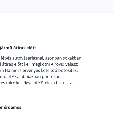
jármű átírás előtt
b lépés autóvásárlásnál, azonban sokakban
tírás előtt kell megkötni A rövid válasz:
á Ha nincs érvényes kötelező biztosítás,
ető el Az alábbiakban pontosan
s mire kell figyelni Kötelező biztosítás
kor érdemes