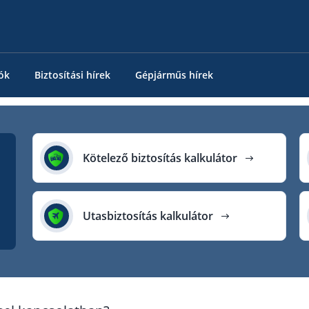
ók
Biztosítási hírek
Gépjárműs hírek
Kötelező biztosítás kalkulátor
Utasbiztosítás kalkulátor