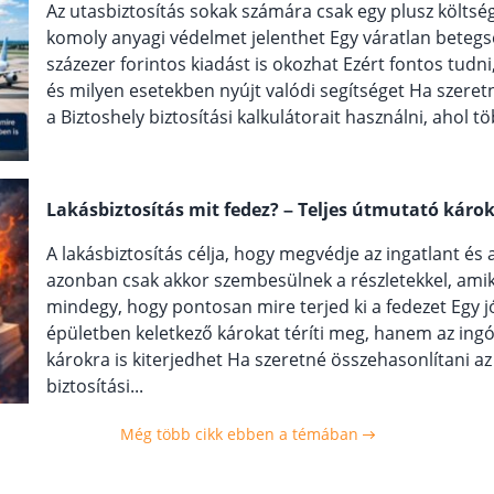
Az utasbiztosítás sokak számára csak egy plusz költség
komoly anyagi védelmet jelenthet Egy váratlan betegs
százezer forintos kiadást is okozhat Ezért fontos tudn
és milyen esetekben nyújt valódi segítséget Ha szeret
a Biztoshely biztosítási kalkulátorait használni, ahol tö
Lakásbiztosítás mit fedez? – Teljes útmutató káro
A lakásbiztosítás célja, hogy megvédje az ingatlant és
azonban csak akkor szembesülnek a részletekkel, ami
mindegy, hogy pontosan mire terjed ki a fedezet Egy j
épületben keletkező károkat téríti meg, hanem az ing
károkra is kiterjedhet Ha szeretné összehasonlítani az
biztosítási...
Még több cikk ebben a témában