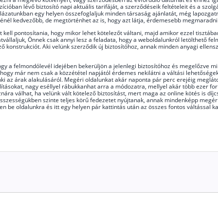
cióban lévő biztosító napi aktuális tarifáját, a szerződéseik feltételeit és a szo
lázatunkban egy helyen összefoglaljuk minden társaság ajánlatát, még lapozgatni
ésénél kedvezőbb, de megtörténhet az is, hogy azt látja, érdemesebb megmaradni
zt kell pontosítania, hogy mikor lehet kötelezőt váltani, majd amikor ezzel tisztá
tvállaljuk, Önnek csak annyi lesz a feladata, hogy a weboldalunkról letölthető fel
ző konstrukciót. Aki velünk szerződik új biztosítóhoz, annak minden anyagi ellens
hogy a felmondólevél idejében bekerüljön a jelenlegi biztosítóhoz és megelőzve mi
hogy már nem csak a közzététel napjától érdemes nekilátni a váltási lehetőségek
ki az árak alakulásáról. Megéri oldalunkat akár naponta pár perc erejéig meglát
ásokat, nagy eséllyel rábukkanhat arra a módozatra, mellyel akár több ezer for
ra válhat, ha velünk vált kötelező biztosítást, mert maga az online kötés is dí
összességükben szinte teljes körű fedezetet nyújtanak, annak mindenképp megéri a 
jen be oldalunkra és itt egy helyen pár kattintás után az összes fontos váltással 