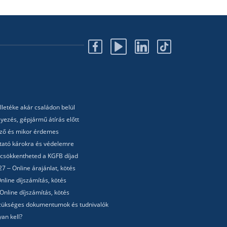
lletéke akár családon belül
yezés, gépjármű átírás előtt
lező és mikor érdemes
utató károkra és védelemre
 csökkentheted a KGFB díjad
7 – Online árajánlat, kötés
nline díjszámítás, kötés
Online díjszámítás, kötés
 Szükséges dokumentumok és tudnivalók
an kell?