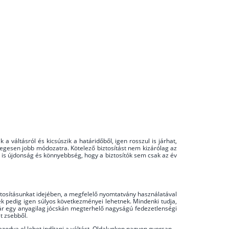
a váltásról és kicsúszik a határidőből, igen rosszul is járhat,
egesen jobb módozatra. Kötelező biztosítást nem kizárólag az
 is újdonság és könnyebbség, hogy a biztosítók sem csak az év
biztosításunkat idejében, a megfelelő nyomtatvány használatával
ek pedig igen súlyos következményei lehetnek. Mindenki tudja,
akár egy anyagilag jócskán megterhelő nagyságú fedezetlenségi
t zsebből.
zodva el lehet indítani a váltást. Oldalunkon nagyon gyorsan