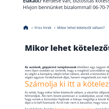
Elakadt?
Kérdése van, biztosítás kötés
Hívjon bennünket bizalommal! 06-70-70
Friss hírek
Mikor lehet kötelezőt váltani?
Mikor lehet kötelező
Az autósok, gépjármű tulajdonosok
életében egy nagyon lén
mert ilyen esetben az történik, hogy a meglévő szerződése e
év végén a kampány idején lehet váltani, akinek a biztosítás
végén egyszer hirdethetnek díjat, hanem megtehetik ezt már 
Számolja ki itt a kötelez
Az tehát, hogy mikor lehet kötelezőt váltani, a vásárlás időpo
felmondjuk. Aki nem követi pontosan a szabályokat, azzal még
hogy ennek a biztosítási fajtának a hiánya megtiltja a közút
díjat is ki kell fizetnünk. Arról már nem is beszélve, hogy ros
Az első lépés, hogyha
fontolgatja a kötelező váltást
, meg kell 