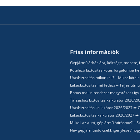
Friss információk
Gépjármű átírás ára, költsége, menete, i
Kötelező biztosítás kötés forgalomba hel
Utasbiztosítás mikor kell? – Mikor köte
Lakásbiztosítás mit fedez? – Teljes útm
Bonus malus rendszer magyarázat / így
Társasház biztosítás kalkulátor 2026/202
Utasbiztosítás kalkulátor 2026/2027 ➡️ O
Lakásbiztosítás kalkulátor 2026/2027 ➡️ 
Mi kell az autó, gépjármű átíráshoz? –
Nav gépjárműadó csekk igénylése / hogy