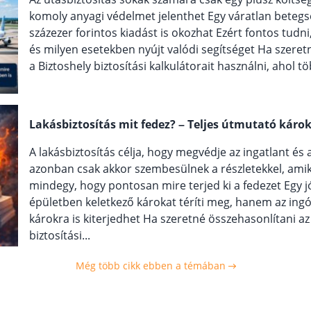
komoly anyagi védelmet jelenthet Egy váratlan betegs
százezer forintos kiadást is okozhat Ezért fontos tudn
és milyen esetekben nyújt valódi segítséget Ha szeret
a Biztoshely biztosítási kalkulátorait használni, ahol tö
Lakásbiztosítás mit fedez? – Teljes útmutató káro
A lakásbiztosítás célja, hogy megvédje az ingatlant és
azonban csak akkor szembesülnek a részletekkel, ami
mindegy, hogy pontosan mire terjed ki a fedezet Egy j
épületben keletkező károkat téríti meg, hanem az ing
károkra is kiterjedhet Ha szeretné összehasonlítani az
biztosítási...
Még több cikk ebben a témában