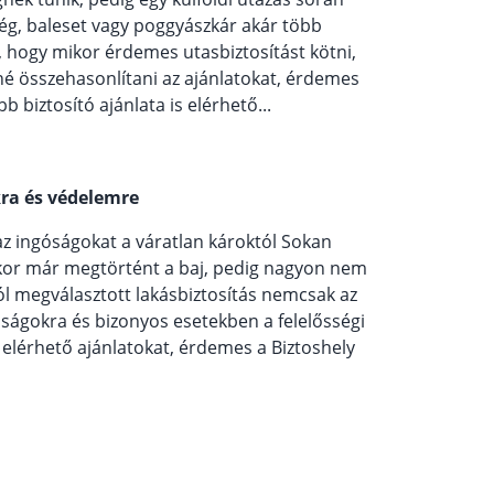
ég, baleset vagy poggyászkár akár több
i, hogy mikor érdemes utasbiztosítást kötni,
né összehasonlítani az ajánlatokat, érdemes
bb biztosító ajánlata is elérhető...
kra és védelemre
 az ingóságokat a váratlan károktól Sokan
kor már megtörtént a baj, pedig nagyon nem
ól megválasztott lakásbiztosítás nemcsak az
óságokra és bizonyos esetekben a felelősségi
 elérhető ajánlatokat, érdemes a Biztoshely