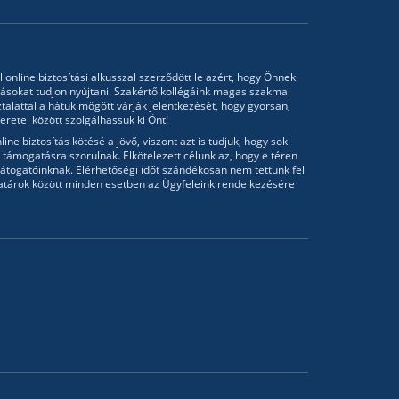
l online biztosítási alkusszal szerződött le azért, hogy Önnek
tásokat tudjon nyújtani. Szakértő kollégáink magas szakmai
talattal a hátuk mögött várják jelentkezését, hogy gyorsan,
retei között szolgálhassuk ki Önt!
ine biztosítás kötésé a jövő, viszont azt is tudjuk, hogy sok
támogatásra szorulnak. Elkötelezett célunk az, hogy e téren
átogatóinknak. Elérhetőségi időt szándékosan nem tettünk fel
atárok között minden esetben az Ügyfeleink rendelkezésére