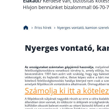
Elakadt?
Kérdése van, biztosítás kötés
Hívjon bennünket bizalommal! 06-70-70
Friss hírek
Nyerges vontató, kamion szerelv
Nyerges vontató, kam
Az országutakat számtalan gépjármű használja
, melyeknek
felelősségbiztosításra vonatkozó törvény is, amely előírja,
bevezetésére 1991-ben azért volt szükség, hogy egy baleset 
vétkességét, és hajlandó volt-e, illetve képes volt-e a kárt meg
kötelező felelősségbiztosítás hatálya kiterjed nem csak a sz
amelyek félpótkocsik vontatására alkalmasak. Önmagukban te
Számolja ki itt a kötelez
A félpótkocsik súlyának nagyobb részét az erre a célra kialak
állandóan úton vannak, és többször is átlépnek országhatároka
külföldön okozott baleset esetén az ottani biztosító kifizeti 
ennek az egyezménynek, a kiállított Zöldkártya, mint a meglá