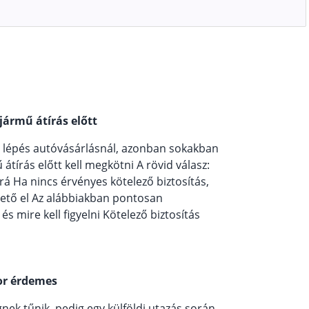
jármű átírás előtt
b lépés autóvásárlásnál, azonban sokakban
tírás előtt kell megkötni A rövid válasz:
á Ha nincs érvényes kötelező biztosítás,
ető el Az alábbiakban pontosan
s mire kell figyelni Kötelező biztosítás
kor érdemes
nek tűnik, pedig egy külföldi utazás során