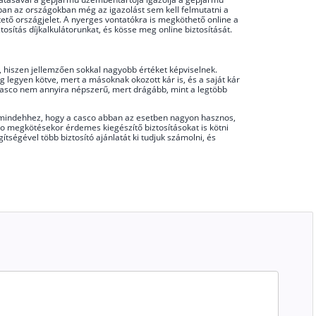
kban az országokban még az igazolást sem kell felmutatni a
tő országjelet. A nyerges vontatókra is megköthető online a
osítás díjkalkulátorunkat, és kösse meg online biztosítását.
 hiszen jellemzően sokkal nagyobb értéket képviselnek.
g legyen kötve, mert a másoknak okozott kár is, és a saját kár
A casco nem annyira népszerű, mert drágább, mint a legtöbb
ll mindehhez, hogy a casco abban az esetben nagyon hasznos,
co megkötésekor érdemes kiegészítő biztosításokat is kötni
tségével több biztosító ajánlatát ki tudjuk számolni, és