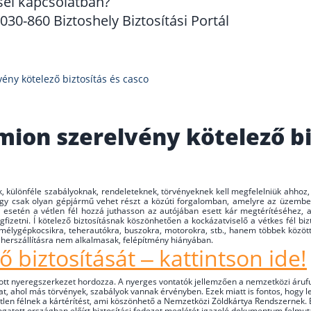
sel kapcsolatban?
30-860 Biztoshely Biztosítási Portál
ény kötelező biztosítás és casco
ion szerelvény kötelező bi
, különféle szabályoknak, rendeleteknek, törvényeknek kell megfelelniük ahhoz,
 hogy csak olyan gépjármű vehet részt a közúti forgalomban, amelyre az üzemben
esetén a vétlen fél hozzá juthasson az autójában esett kár megtérítéséhez, a
fizetni. Í kötelező biztosításnak köszönhetően a kockázatviselő a vétkes fél bizto
emélygépkocsikra, teherautókra, buszokra, motorokra, stb., hanem többek között
herszállításra nem alkalmasak, felépítmény hiányában.
ő biztosítását – kattintson ide!
ított nyeregszerkezet hordozza. A nyerges vontatók jellemzően a nemzetközi árufu
t, ahol más törvények, szabályok vannak érvényben. Ezek miatt is fontos, hogy l
a vétlen félnek a kártérítést, ami köszönhető a Nemzetközi Zöldkártya Rendszernek.
togatott országban előírt biztosítási fedezet meglétét igazoló dokumentum felm