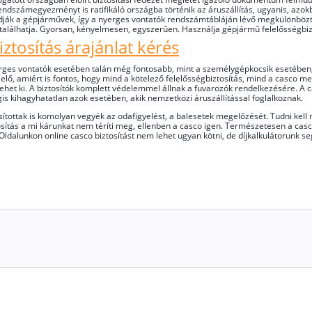
endszámegyezményt is ratifikáló országba történik az áruszállítás, ugyanis, azo
dják a gépjárművek, így a nyerges vontatók rendszámtábláján lévő megkülönbözte
egtalálhatja. Gyorsan, kényelmesen, egyszerűen. Használja gépjármű felelősségbizt
ztosítás árajánlat kérés
erges vontatók esetében talán még fontosabb, mint a személygépkocsik esetében,
lő, amiért is fontos, hogy mind a kötelező felelősségbiztosítás, mind a casco me
t tehet ki. A biztosítók komplett védelemmel állnak a fuvarozók rendelkezésére. 
is kihagyhatatlan azok esetében, akik nemzetközi áruszállítással foglalkoznak.
osítottak is komolyan vegyék az odafigyelést, a balesetek megelőzését. Tudni ke
osítás a mi kárunkat nem téríti meg, ellenben a casco igen. Természetesen a cas
ldalunkon online casco biztosítást nem lehet ugyan kötni, de díjkalkulátorunk segí