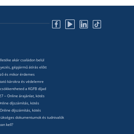
lletéke akár családon belül
yezés, gépjármű átírás előtt
lező és mikor érdemes
utató károkra és védelemre
 csökkentheted a KGFB díjad
7 – Online árajánlat, kötés
nline díjszámítás, kötés
Online díjszámítás, kötés
 Szükséges dokumentumok és tudnivalók
an kell?