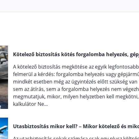
Kötelező biztosítás kötés forgalomba helyezés, gép
A kötelező biztosítás megkötése az egyik legfontosab
felmerül a kérdés: forgalomba helyezés vagy gépjármű á
mindkét esetben még az ügyintézés előtt szükség van r
sem az átírás, sem a forgalomba helyezés nem végezh
megmutatjuk, mikor, milyen helyzetben kell megkötni, é
kalkulátor Ne...
Utasbiztosítás mikor kell? – Mikor kötelező és mi
Az utasbiztosítás sokak számára csak egy plusz költség