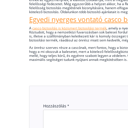
felelősségi fedezetet. Még egyszerűbb a helyzet akkor, ha a R
felelősség biztosítás meglétének bizonyítására, hanem elfoga
kötelező biztosítás. Oldalunkon több biztosító ajánlatait is m
Egyedi nyerges vontató casco bi
A
casco biztosítás is közismert biztosítási termék
, amely a ny
Köztudott, hogy a nemzetközi fuvarozásban sok baleset fordul e
is, illetve a szállítmányban keletkezett kár is komoly összege
biztosítási termék, ráadásul az önrész miatt sem kedvelik, még
Az önrész szerves része a cascónak, mert fontos, hogy a bizt
hogy a mi okozzuk a balesetet, mert a kötelező felelősségbizt
mellé, hogy teljes körű, és egyénre szabott legyen a védelem. O
maximális segítséget tudunk nyújtani annak megkötésében is.
Hozzászólás
*