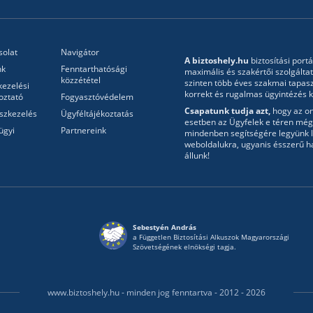
solat
Navigátor
A biztoshely.hu
biztosítási portá
nk
Fenntarthatósági
maximális és szakértői szolgálta
közzététel
szinten több éves szakmai tapasz
kezelési
korrekt és rugalmas ügyintézés ke
oztató
Fogyasztóvédelem
Csapatunk tudja azt,
hogy az onl
szkezelés
Ügyféltájékoztatás
esetben az Ügyfelek e téren még 
ügyi
Partnereink
mindenben segítségére legyünk l
weboldalukra, ugyanis ésszerű h
állunk!
Sebestyén András
a Független Biztosítási Alkuszok Magyarországi
Szövetségének elnökségi tagja.
www.biztoshely.hu - minden jog fenntartva - 2012 - 2026