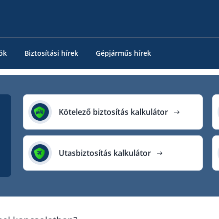
ók
Biztosítási hírek
Gépjárműs hírek
Kötelező biztosítás kalkulátor
Utasbiztosítás kalkulátor