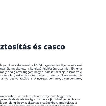
ztosítás és casco
 hogy részt vehessenek a közúti forgalomban. Ilyen a kötelező
tartója megkötötte a kötelező felelősségbiztosítást. Ennek a
mely addig attól függött, hogy a baleset okozója elismerte-e
sítója lett, aki a biztosított helyett fizetett szükség esetén. A
 a nyerges vontatókra is. A nyerges vontatók, olyan vontatók,
varozásban használatosak, ami azt jelenti, hogy szinte
egyen kötelező felelősségbiztosítása a járműnek, ugyanis egy
 Ez azt jelenti, hogy azokban az országokban, amelyek tagjai
utatásával a gépjármű üzembentartója igazolja a gépjármű