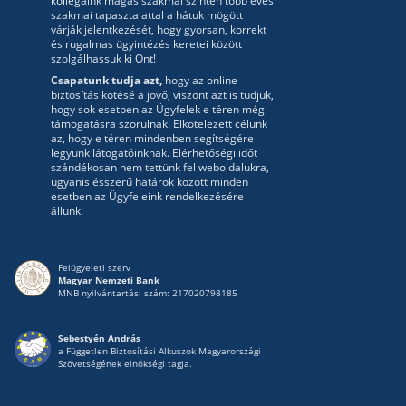
kollégáink magas szakmai szinten több éves
szakmai tapasztalattal a hátuk mögött
várják jelentkezését, hogy gyorsan, korrekt
és rugalmas ügyintézés keretei között
szolgálhassuk ki Önt!
Csapatunk tudja azt,
hogy az online
biztosítás kötésé a jövő, viszont azt is tudjuk,
hogy sok esetben az Ügyfelek e téren még
támogatásra szorulnak. Elkötelezett célunk
az, hogy e téren mindenben segítségére
legyünk látogatóinknak. Elérhetőségi időt
szándékosan nem tettünk fel weboldalukra,
ugyanis ésszerű határok között minden
esetben az Ügyfeleink rendelkezésére
állunk!
Felügyeleti szerv
Magyar Nemzeti Bank
MNB nyilvántartási szám: 217020798185
Sebestyén András
a Független Biztosítási Alkuszok Magyarországi
Szövetségének elnökségi tagja.