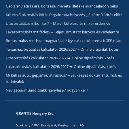
Gépjármű átírás ára, költsége, menete, illetéke akár családon belül
Kötelező biztosítás kötés forgalomba helyezés, gépjármű átírás előtt
Utasbiztosítás mikor kell? – Mikor kötelező és mikor érdemes
Lakásbiztosítás mit fedez? – Teljes útmutató károkra és védelemre
Bonus malus rendszer magyarázat / így csökkentheted a KGFB díjad
Társasház biztosítás kalkulátor 2026/2027 – Online árajánlat, kötés
Utasbiztosítás kalkulátor 2026/2027 ➡️ Online díjszámítás, kötés
Lakásbiztosítás kalkulátor 2026/2027 ➡️ Online díjszámítás, kötés
Mi kell az autó, gépjármű átíráshoz? – Szükséges dokumentumok és
tudnivalók
Nav gépjárműadó csekk igénylése / hogyan kell?
GRANTIS Hungary Zrt.
Székhely: 1061 Budapest, Paulay Ede u. 65