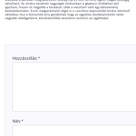
vállalható. Az önrész bevállalt nagyságát elsősorban a gépkocsi értékéhez kell
igazítani, hiszen itt nagyobb a kockázat, több a veszíteni való egy káresemény
bekövetkeztekor. Ezzel magyarázható végül is a cascóhoz kapcsolódó önrész kötelező
vállalása, hisz a biztosítók arra gondolnak, hogy az együttes kockázatviselés talán
nagyobb odafigyelésre, körültekintőbb vezetésre ösztönzi az ügyfeleket.
Hozzászólás
*
Név
*