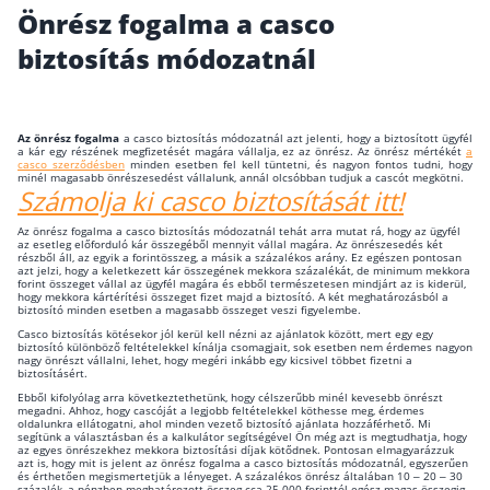
Önrész fogalma a casco
Wáberer Hungária Biztosító
biztosítás módozatnál
Biztosítási hírek
Az önrész fogalma
a casco biztosítás módozatnál azt jelenti, hogy a biztosított ügyfél
a kár egy részének megfizetését magára vállalja, ez az önrész. Az önrész mértékét
a
Gépjárműs hírek
casco szerződésben
minden esetben fel kell tüntetni, és nagyon fontos tudni, hogy
minél magasabb önrészesedést vállalunk, annál olcsóbban tudjuk a cascót megkötni.
Számolja ki casco biztosítását itt!
Kapcsolat
Az önrész fogalma a casco biztosítás módozatnál tehát arra mutat rá, hogy az ügyfél
az esetleg előforduló kár összegéből mennyit vállal magára. Az önrészesedés két
részből áll, az egyik a forintösszeg, a másik a százalékos arány. Ez egészen pontosan
Bejelentkezés
azt jelzi, hogy a keletkezett kár összegének mekkora százalékát, de minimum mekkora
forint összeget vállal az ügyfél magára és ebből természetesen mindjárt az is kiderül,
hogy mekkora kártérítési összeget fizet majd a biztosító. A két meghatározásból a
biztosító minden esetben a magasabb összeget veszi figyelembe.
Casco biztosítás kötésekor jól kerül kell nézni az ajánlatok között, mert egy egy
biztosító különböző feltételekkel kínálja csomagjait, sok esetben nem érdemes nagyon
nagy önrészt vállalni, lehet, hogy megéri inkább egy kicsivel többet fizetni a
biztosításért.
Ebből kifolyólag arra következtethetünk, hogy célszerűbb minél kevesebb önrészt
megadni. Ahhoz, hogy cascóját a legjobb feltételekkel köthesse meg, érdemes
oldalunkra ellátogatni, ahol minden vezető biztosító ajánlata hozzáférhető. Mi
segítünk a választásban és a kalkulátor segítségével Ön még azt is megtudhatja, hogy
az egyes önrészekhez mekkora biztosítási díjak kötődnek. Pontosan elmagyarázzuk
azt is, hogy mit is jelent az önrész fogalma a casco biztosítás módozatnál, egyszerűen
és érthetően megismertetjük a lényeget. A százalékos önrész általában 10 – 20 – 30
százalék, a pénzben meghatározott összeg cca 25 000 forinttól egész magas összegig