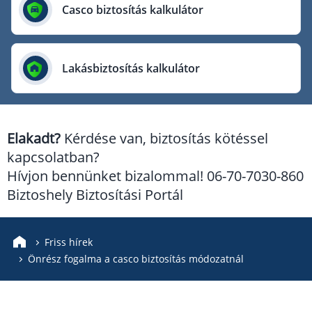
Európai Utazási Biztosító
Casco biztosítás kalkulátor
Europe Assistance
Generali Biztosító
Lakásbiztosítás kalkulátor
Genertel Biztosító
Groupama Biztosító
K&H Biztosító
Elakadt?
Kérdése van, biztosítás kötéssel
KÖBE Biztosító Egyesület
kapcsolatban?
MKB Biztosító
Hívjon bennünket bizalommal! 06-70-7030-860
Mondial Assistance Biztosító
Biztoshely Biztosítási Portál
Posta Biztosító
Signal Biztosító
Friss hírek
Önrész fogalma a casco biztosítás módozatnál
Union Biztosító
Uniqa Biztosító
Vienna Life Biztosító