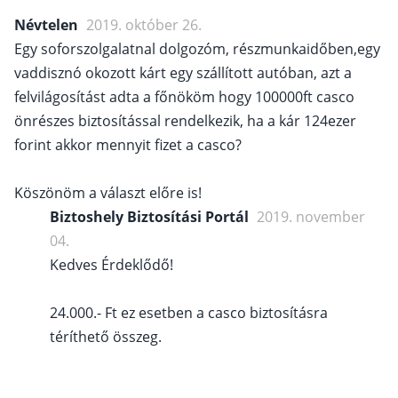
Névtelen
2019. október 26.
Egy soforszolgalatnal dolgozóm, részmunkaidőben,egy
vaddisznó okozott kárt egy szállított autóban, azt a
felvilágosítást adta a főnököm hogy 100000ft casco
önrészes biztosítással rendelkezik, ha a kár 124ezer
forint akkor mennyit fizet a casco?
Köszönöm a választ előre is!
Biztoshely Biztosítási Portál
2019. november
04.
Kedves Érdeklődő!
24.000.- Ft ez esetben a casco biztosításra
téríthető összeg.