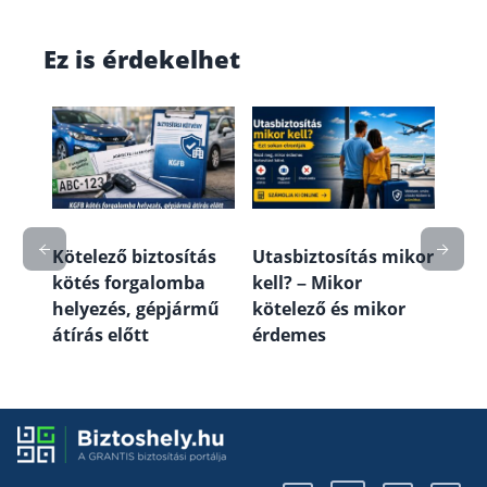
Ez is érdekelhet
mit
Lak
fede
a és
útm
véd
Kötelező biztosítás
Utasbiztosítás mikor
kötés forgalomba
kell? – Mikor
helyezés, gépjármű
kötelező és mikor
átírás előtt
érdemes