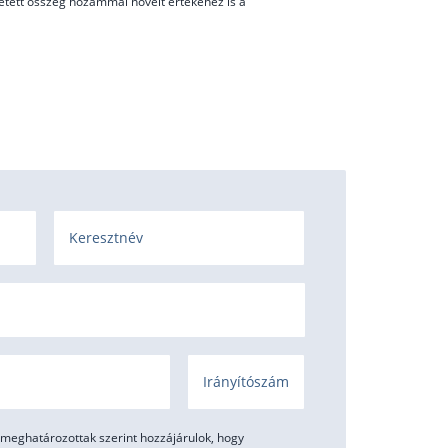
zetett összeg hozammal növelt értékéhez is a
Keresztnév
Irányítószám
meghatározottak szerint hozzájárulok, hogy