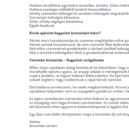
Holttest elszállítása egy kívánt temetőbe, tárolási, hűtési költs
Holttest esetleges külföldről történő hazaszállítása.
Sírhely számtalan költségei és temetési költségek megvásárlá
Szertartási költségek kifizetése.
Sírkő, sírhely végleges kialakítása
Egyéb kiadások
Kinek ajánlott kegyeleti biztosítást kötni?
Akinek nincs hozzátartozója és szeretne megfelelően előre go
Akinek vannak hozzátartozói, de nem szeretné Őket kellemetl
Akik előre szeretnének gondoskodni a várható jövőbeli költség
Akik a temetési költségeken felül is gondoskodnának örökösei
Temetési biztosítás – Kegyeleti szolgáltatás
Mikor olyan sajnálatos dolog következik be életünkben, hogy v
eluralkodik rajtunk a gyász, az anyagi oldalát is mérlegelnünk 
majd a jövőben, ne legyen teljesen felkészületlen. Ha ilyen biz
tudunk segíteni, hogy csökkentsük a rájuk háruló nyomást.
Első hallásra természetes, ha valaki megbotránkozik. Viszont j
sajnálatos helyzetben nem az anyagiakra gondol az ember, han
Az egész temetkezési szertartást lehet fedezni az úgynevezet
ez anyagilag nem fogja érinteni szeretteinket. Az esetek több
két biztosított lehet egyszerre kedvezményezett is egyben (ha
Egy ilyen szerződés létrejöttekor maga a biztosítás díj sok tén
életkor
biztosítási tartam