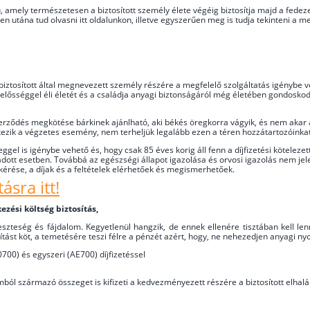
, amely természetesen a biztosított személy élete végéig biztosítja majd a fedez
 utána tud olvasni itt oldalunkon, illetve egyszerűen meg is tudja tekinteni a m
 biztosított által megnevezett személy részére a megfelelő szolgáltatás igénybe
 felelősséggel éli életét és a családja anyagi biztonságáról még életében gondosko
erződés megkötése bárkinek ajánlható, aki békés öregkorra vágyik, és nem akar 
zik a végzetes esemény, nem terheljük legalább ezen a téren hozzátartozóinkat
eggel is igénybe vehető és, hogy csak 85 éves korig áll fenn a díjfizetési kötelezet
az adott esetben. Továbbá az egészségi állapot igazolása és orvosi igazolás ne
kérése, a díjak és a feltételek elérhetőek és megismerhetőek.
ásra itt!
ési költség biztosítás,
teség és fájdalom. Kegyetlenül hangzik, de ennek ellenére tisztában kell lenni 
sítást köt, a temetésére teszi félre a pénzét azért, hogy, ne nehezedjen anyagi 
0700) és egyszeri (AE700) díjfizetéssel
zamból származó összeget is kifizeti a kedvezményezett részére a biztosított elhal