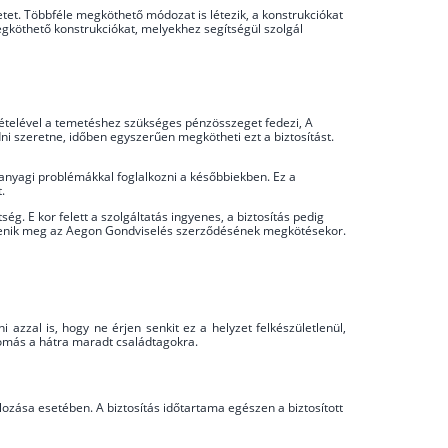
etet. Többféle megköthető módozat is létezik, a konstrukciókat
egköthető konstrukciókat, melyekhez segítségül szolgál
 vételével a temetéshez szükséges pénzösszeget fedezi, A
dni szeretne, időben egyszerűen megkötheti ezt a biztosítást.
anyagi problémákkal foglalkozni a későbbiekben. Ez a
.
tség. E kor felett a szolgáltatás ingyenes, a biztosítás pedig
m jelenik meg az Aegon Gondviselés szerződésének megkötésekor.
azzal is, hogy ne érjen senkit ez a helyzet felkészületlenül,
nyomás a hátra maradt családtagokra.
álozása esetében. A biztosítás időtartama egészen a biztosított