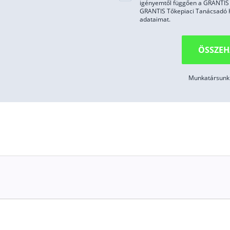
igényemtől függően a GRANTIS H
GRANTIS Tőkepiaci Tanácsadó Kft
adataimat.
ÖSSZEH
Munkatársunk 