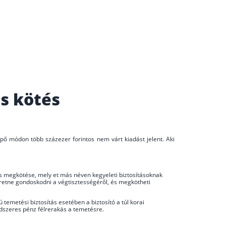
ás kötés
ő módon több százezer forintos nem várt kiadást jelent. Aki
tás megkötése, mely et más néven kegyeleti biztosításoknak
retne gondoskodni a végtisztességéről, és megkötheti
 temetési biztosítás esetében a biztosító a túl korai
endszeres pénz félrerakás a temetésre.