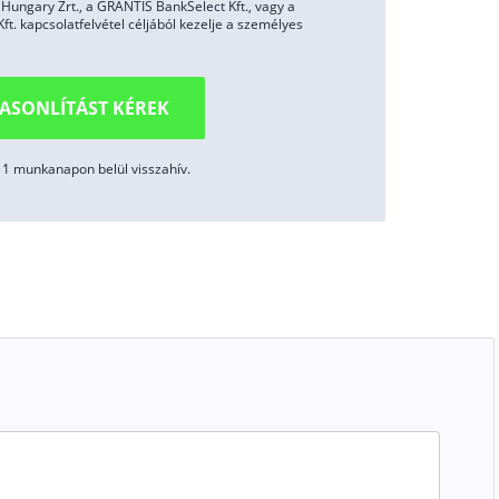
ungary Zrt., a GRANTIS BankSelect Kft., vagy a
. kapcsolatfelvétel céljából kezelje a személyes
ASONLÍTÁST KÉREK
1 munkanapon belül visszahív.