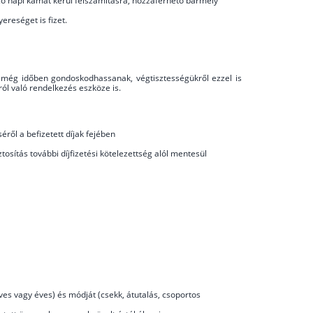
ező napi kamat kerül felszámításra, hozzáférhető bármely
reséget is fizet.
lek még időben gondoskodhassanak, végtisztességükről ezzel is
ól való rendelkezés eszköze is.
ről a befizetett díjak fejében
tosítás további díjfizetési kötelezettség alól mentesül
ves vagy éves) és módját (csekk, átutalás, csoportos