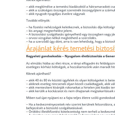
– akik megkímélve a temetési kiadásoktól a hátramaradott cs
– akik a szükséges összeget szeretnék összegyűjteni a számu
– akik nyugodt nyugdíjas éveikre vágynak
További előnyök:
– ha fizetési nehézségek keletkeznek, a biztosítás díja költsé
– kis anyagi megterhelést jelent.
– A biztosítási szolgáltatás igényelhető egy összegben vagy j
– orvosi vizsgálat nélkül megköthető a szerződés.
– ha a szerződő úgy dönt, arra is van lehetőség, hogy a biztosít
Árajánlat kérés temetési biztosít
Kegyeleti gondoskodás – Nyugalom életbiztosítás a Generá
Az elmúlás hiába az élet része, e tényt elfogadni és feldolgo
esetleges kórházi költségek, a hozzátartozónk után maradt hite
Kiknek ajánlható?
– akik 40 és 80 év közötti ügyfelek és olyan költségeket is bet
– akiknek esetleg nincsenek olyan közeli családtagjaik, akik vá
– akik mentesíteni kívánják rokonaikat a hirtelen jött kiadás t
– akik kerülik a kockázatot és nem óhajtanak megtakarításaik
Miben tud újat nyújtani ez a fajta teljes életre szóló gondosk
– Ha a kedvezményezettek név szerint kerülnek felsorolásra, az
befejezését a biztosító szolgáltatásával.
– Öröklési illetékfizetési kötelezettség nem terheli a kedvezmé