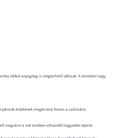
rítás nélkül anyagilag is megterhelő időszak. A temetési vagy
ott pénzük értékének megőrzése fontos a számukra.
 kell megvárni a sok esetben elhúzódó hagyatéki eljárás