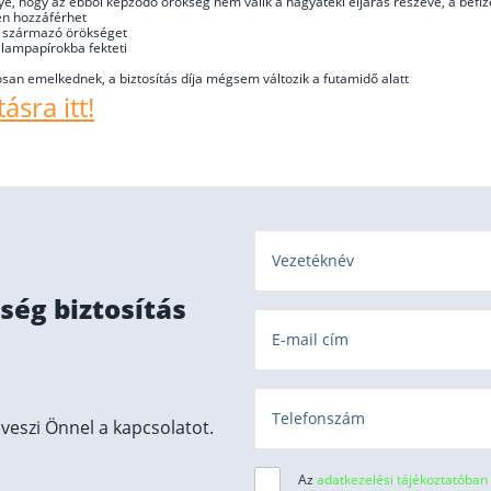
őnye, hogy az ebből képződő örökség nem válik a hagyatéki eljárás részévé, a befi
en hozzáférhet
ól származó örökséget
llampapírokba fekteti
tosan emelkednek, a biztosítás díja mégsem változik a futamidő alatt
ásra itt!
Vezetéknév
ség biztosítás
E-mail cím
Telefonszám
eszi Önnel a kapcsolatot.
Az
adatkezelési tájékoztatóban