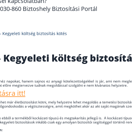
sel kapcsolatban?
30-860 Biztoshely Biztosítási Portál
 Kegyeleti költség biztosítás kötés
 Kegyeleti költség biztosít
z napokat, hanem sajnos ez anyagi kötelezettségekkel is jár, ami nem meglep
t előre megtervezve tudnak megoldással szolgálni e nem kívánatos helyzetre.
ásra itt!
lehet már életbiztosítást kötni, mely helyzetre lehet megoldás a temetési biztosí
előgondoskodás a végtisztességre, amit megköthet akár az aki saját magának sze
k ebből a termékből kockázati típusú és megtakarítás jellegű is. A kockázati típusú
ű kegyeleti biztosítások inkább csak egy amolyan biztosítói segítséggel történő r
n: