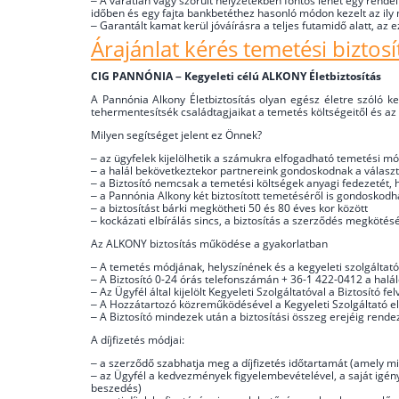
– A váratlan vagy szorult helyzetekben fontos lehet egy rende
időben és egy fajta bankbetéthez hasonló módon kezelt az ily
– Garantált kamat kerül jóváírásra a teljes futamidő alatt, a
Árajánlat kérés temetési biztosít
CIG PANNÓNIA – Kegyeleti célú ALKONY Életbiztosítás
A Pannónia Alkony Életbiztosítás olyan egész életre szóló ke
tehermentesítsék családtagjaikat a temetés költségeitől és az
Milyen segítséget jelent ez Önnek?
– az ügyfelek kijelölhetik a számukra elfogadható temetési mód
– a halál bekövetkeztekor partnereink gondoskodnak a választ
– a Biztosító nemcsak a temetési költségek anyagi fedezetét, 
– a Pannónia Alkony két biztosított temetéséről is gondoskodhat
– a biztosítást bárki megkötheti 50 és 80 éves kor között
– kockázati elbírálás sincs, a biztosítás a szerződés megkötésé
Az ALKONY biztosítás működése a gyakorlatban
– A temetés módjának, helyszínének és a kegyeleti szolgáltató
– A Biztosító 0-24 órás telefonszámán + 36-1 422-0412 a halá
– Az Ügyfél által kijelölt Kegyeleti Szolgáltatóval a Biztosító fe
– A Hozzátartozó közreműködésével a Kegyeleti Szolgáltató el
– A Biztosító mindezek után a biztosítási összeg erejéig rende
A díjfizetés módjai:
– a szerződő szabhatja meg a díjfizetés időtartamát (amely 
– az Ügyfél a kedvezmények figyelembevételével, a saját igény
beszedés)