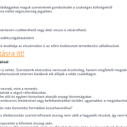
aládtagjaikat maguk szeretnének gondoskodni a szükséges költségekről
kra méltó végtisztesség jegyében.
gmentesen csökkenthető vagy akár vissza is vásárolható.
áradékszolgáltatásként
ó átvállalja az elszámolást is az előre kiválasztott temetkezési vállalkozóval.
ásra itt!
litól
zni is nehéz. Szeretteink elvesztése nemcsak érzelmileg, hanem megfelelő megtaka
ltartozások tetemes kiadások elé állítják a többi családtagot.
erveznek, mint a temetés.
llalnák a végső ráfordításokat.
erhe alól és egyben biztosítani akarják anyagi biztonságukat
 rendszeres lekötésével vagy befektetéseikkel törődni, ugyanakkor a megtakarít
odás más biztosítási formákkal összehasonlítva?
 életbiztosítás szerinti kifizetett összeg nem válik a hagyaték részévé, így nem
nyezettet a kifizetett összeg után.