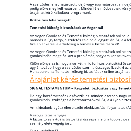
A szerződés lehet határozott idejű vagy épp határozatlan idejű
pedig előre meg kell határozni. Mindenféle módozatnak könnyen
árajánlat kérő kalkulátor programunk.
Biztosítási lehetőségek:
Temetési költség biztosítások az Aegonnál
Az Aegon Gondviselés Temetési költség biztosítások online, a
mondás is úgy tartja, a születés és a halál együtt jár. Az, aki
Árajánlat kérési elérhetőség a temetési biztosításra itt!
Az Aegon Gondviselés Temetési költség biztosítások online sz
gondoskodás megelőzi azt a problémát, hogy amikor bekövetke
Külön előnye az is, hogy akár kétmillió forintos biztosítási össz
úgy él tovább, hogy a szerződés szerinti összeget fizetik ki 
Honlapunkon a Temetési költség biztosítások online árajánlat 
Árajánlat kérés temetési biztosít
SIGNAL TESTAMENTUM – Kegyeleti biztosítás vagy Temetkez
Ha egy hozzátartozónk eltávozik, ez minden esetben nagy vesz
gondoskodni szükséges a hozzátartozókról. Az, aki ilyen bizto
Amit kínálunk, egész életre szóló életbiztosítás, folyamatos (A
A szolgáltatás lényege:
A biztosító az aktuális biztosítási összegen felül a többletho
személy élete végéig tart.
Kiknek ajánlható?