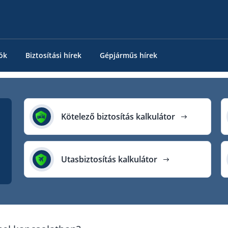
ók
Biztosítási hírek
Gépjárműs hírek
Kötelező biztosítás kalkulátor
Utasbiztosítás kalkulátor