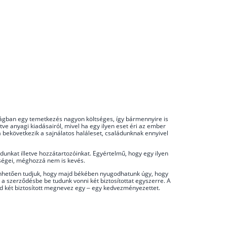
ilágban egy temetkezés nagyon költséges, így bármennyire is
tve anyagi kiadásairól, mivel ha egy ilyen eset éri az ember
ha bekövetkezik a sajnálatos haláleset, családunknak ennyivel
ádunkat illetve hozzátartozóinkat. Egyértelmű, hogy egy ilyen
tségei, méghozzá nem is kevés.
szönhetően tudjuk, hogy majd békében nyugodhatunk úgy, hogy
 a szerződésbe be tudunk vonni két biztosítottat egyszerre. A
nd két biztosított megnevez egy – egy kedvezményezettet.