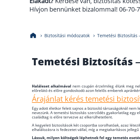
Elakadt?
Kérdése van, biztosítás kötés
Hívjon bennünket bizalommal! 06-70-70
Biztosítási módozatok
Temetési Biztosítás –
Temetési Biztosítás –
Haláleset alkalmával
nem csupán érzelmileg élünk meg nehé
előrelátó és előre gondoskodó azon felelős emberek apránkén
Árajánlat kérés temetési biztosít
Egy adott életkor felett sajnos a biztosító társaságoknál nem 
nevezünk. A temetési biztosítás szerződés gyakorlatilag egy 
családtag is előre tervezve az elkerülhetetlent.
A kegyeleti biztosítások két csoportba sorolhatóak, azaz létezi
elhalálozásra is fedezetet vállal, míg a megtakarításos jelleg
Lássuk, milyen költségek léphetnek fel egy temetés eseté