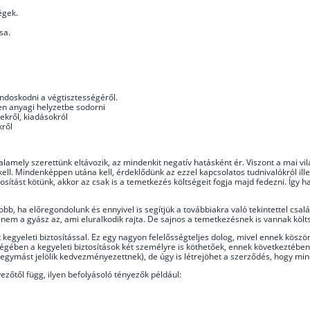
égek.
sa.
ndoskodni a végtisztességéről.
en anyagi helyzetbe sodorni
ekről, kiadásokról
kről
alamely szerettünk eltávozik, az mindenkit negatív hatásként ér. Viszont a mai v
kell. Mindenképpen utána kell, érdeklődünk az ezzel kapcsolatos tudnivalókról ille
tosítást kötünk, akkor az csak is a temetkezés költségeit fogja majd fedezni. Így 
obb, ha előregondolunk és ennyivel is segítjük a továbbiakra való tekintettel csal
em a gyász az, ami eluralkodik rajta. De sajnos a temetkezésnek is vannak köl
t kegyeleti biztosítással. Ez egy nagyon felelősségteljes dolog, mivel ennek kö
ségében a kegyeleti biztosítások két személyre is köthetőek, ennek következtében
 egymást jelölik kedvezményezettnek), de úgy is létrejöhet a szerződés, hogy mi
yezőtől függ, ilyen befolyásoló tényezők például: