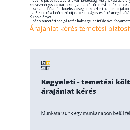
– eseti díjak befizetésére is van lehetőség, melynek az az el
kedvezményezett bármikor gyorsan és öröklési illetékmentes
– kamat adófizetési kötelezettség sem terheli az eseti díjakb
– a Biztosító a beérkező díjakt biztonságos és értékmegőrző á
Külön előnye:
– bár a temetési szolgáltatás költségei az inflációval folyama
Árajánlat kérés temetési biztosít
Kegyeleti - temetési költ
árajánlat kérés
Munkatársunk egy munkanapon belül felv