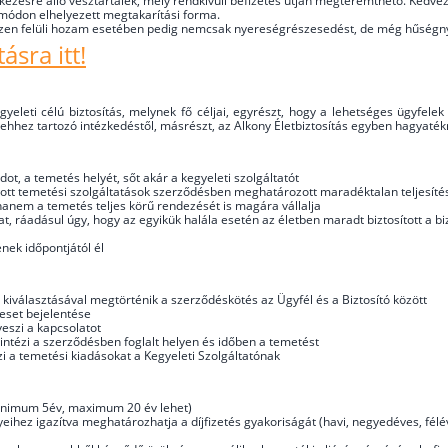
lkezésre álló vésztartalék, mely rendkívüli befizetés útján megteremthető. Kedv
 módon elhelyezett megtakarítási forma.
z ezen felüli hozam esetében pedig nemcsak nyereségrészesedést, de még hűségnye
ásra itt!
gyeleti célú biztosítás, melynek fő céljai, egyrészt, hogy a lehetséges ügyfe
 ehhez tartozó intézkedéstől, másrészt, az Alkony Életbiztosítás egyben hagyatékr
ot, a temetés helyét, sőt akár a kegyeleti szolgáltatót
ott temetési szolgáltatások szerződésben meghatározott maradéktalan teljesítésé
hanem a temetés teljes körű rendezését is magára vállalja
, ráadásul úgy, hogy az egyikük halála esetén az életben maradt biztosított a biz
nek időpontjától él
 kiválasztásával megtörténik a szerződéskötés az Ügyfél és a Biztosító között
leset bejelentése
lveszi a kapcsolatot
intézi a szerződésben foglalt helyen és időben a temetést
zi a temetési kiadásokat a Kegyeleti Szolgáltatónak
minimum 5év, maximum 20 év lehet)
eihez igazítva meghatározhatja a díjfizetés gyakoriságát (havi, negyedéves, félé