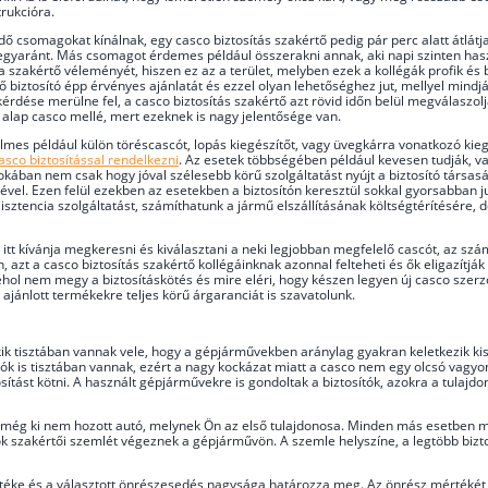
rukcióra.
tődő csomagokat kínálnak, egy casco biztosítás szakértő pedig pár perc alatt átlá
gyaránt. Más csomagot érdemes például összerakni annak, aki napi szinten haszn
 a szakértő véleményét, hiszen ez az a terület, melyben ezek a kollégák profik és 
biztosító épp érvényes ajánlatát és ezzel olyan lehetőséghez jut, mellyel mindjárt
érdése merülne fel, a casco biztosítás szakértő azt rövid időn belül megválaszolja
z alap casco mellé, mert ezeknek is nagy jelentősége van.
telmes például külön töréscascót, lopás kiegészítőt, vagy üvegkárra vonatkozó kie
casco biztosítással rendelkezni
. Az esetek többségében például kevesen tudják, vag
irtokában nem csak hogy jóval szélesebb körű szolgáltatást nyújt a biztosító társa
ével. Ezen felül ezekben az esetekben a biztosítón keresztül sokkal gyorsabban ju
isztencia szolgáltatást, számíthatunk a jármű elszállításának költségtérítésére,
y itt kívánja megkeresni és kiválasztani a neki legjobban megfelelő cascót, az s
 azt a casco biztosítás szakértő kollégáinknak azonnal felteheti és ők eligazítjá
nem megy a biztosításkötés és mire eléri, hogy készen legyen új casco szerződé
ajánlott termékekre teljes körű árgaranciát is szavatolunk.
kik tisztában vannak vele, hogy a gépjárművekben aránylag gyakran keletkezik kiseb
k is tisztában vannak, ezért a nagy kockázat miatt a casco nem egy olcsó vagyonbi
tosítást kötni. A használt gépjárművekre is gondoltak a biztosítók, azokra a tulaj
l még ki nem hozott autó, melynek Ön az első tulajdonosa. Minden más esetben m
tók szakértői szemlét végeznek a gépjárművön. A szemle helyszíne, a legtöbb bizt
rtéke és a választott önrészesedés nagysága határozza meg. Az önrész mértékét a