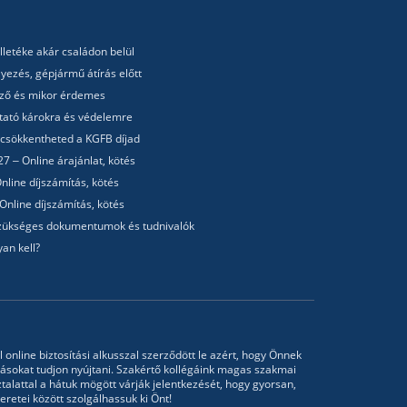
lletéke akár családon belül
yezés, gépjármű átírás előtt
lező és mikor érdemes
utató károkra és védelemre
 csökkentheted a KGFB díjad
7 – Online árajánlat, kötés
nline díjszámítás, kötés
Online díjszámítás, kötés
 Szükséges dokumentumok és tudnivalók
an kell?
l online biztosítási alkusszal szerződött le azért, hogy Önnek
tásokat tudjon nyújtani. Szakértő kollégáink magas szakmai
talattal a hátuk mögött várják jelentkezését, hogy gyorsan,
retei között szolgálhassuk ki Önt!