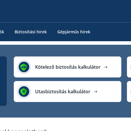
ók
Biztosítási hírek
Gépjárműs hírek
Kötelező biztosítás kalkulátor
Utasbiztosítás kalkulátor