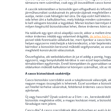
támaszra nem számíthat, csak egy jól összeállított casco konst
A cascók tekintetében a biztosítók igen elfogadható és kifize
járműhasználati szokásainak és pénztárcájának megfelelően e
autója, netán csak hétvégén kel útra. De épp ezért kell kikérni
oda lehet ülni a kalkulátorhoz, mely kidobja minden számottevő 
ki kell válogatni közülük a legjobbat. Menet közben bármilyen k
milyen kiegészítő biztosításokat lehet, illetve érdemes kötni a
Ha találunk egy igen olcsó alapdíjú cascót, akkor a mellett ér
mikor érdemes inkább egy valamivel drágább,
de teljes körű 
picivel több fizetnivalót vállalunk be, mert ilyenkor a casco b
helyen egyszerre intézhetjük a kártrendezést, a kár bejelentés
bármikor a biztosítón keresztül működő segélyvonalat, az assz
megfelelő konstrukciót választottuk.
Összefoglalva, aki weboldalunkon át jut el addig a pontig, hog
egyszerű, vagy bonyolultabb kérdése is van ezzel kapcsolatban,
témakörében egyformán. Ennél könnyebben és gyorsabban sehol 
oldalunkon működő kalkulátorral könnyen számolhat, sőt az itt 
A casco biztosítások szakértője
Casco biztosítási szerződést azok a tulajdonosok választják, a
nagyon magas összegűek is lehetnek. Ezzel azonban a biztosító
azt hitellel terhelve vásároltuk, feltétlenül érdemes casco biz
ajánlanak.
Új vagy használt? Újnak számít az a 0 km – es , kereskedésbő
biztosítás megkötése előtt, a magas kockázat miatt, a biztosí
fáradságot nem jelent.
Casco díja? A casco szerződések díját elsősorban az autó új é