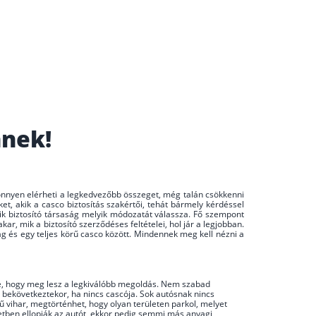
nnek!
 könnyen elérheti a legkedvezőbb összeget, még talán csökkenni
et, akik a casco biztosítás szakértői, tehát bármely kérdéssel
yik biztosító társaság melyik módozatát válassza. Fő szempont
, mik a biztosító szerződéses feltételei, hol jár a legjobban.
g és egy teljes körű casco között. Mindennek meg kell nézni a
enne, hogy meg lesz a legkiválóbb megoldás. Nem szabad
y bekövetkeztekor, ha nincs cascója. Sok autósnak nincs
ű vihar, megtörténhet, hogy olyan területen parkol, melyet
setben ellopják az autót, ekkor pedig semmi más anyagi