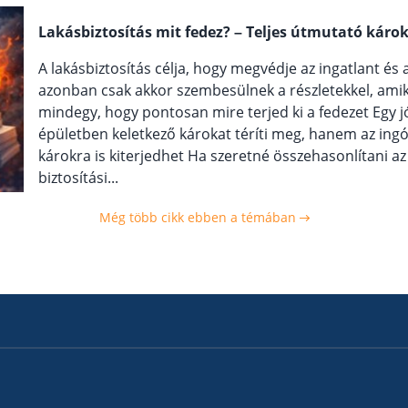
Lakásbiztosítás mit fedez? – Teljes útmutató káro
A lakásbiztosítás célja, hogy megvédje az ingatlant és
azonban csak akkor szembesülnek a részletekkel, ami
mindegy, hogy pontosan mire terjed ki a fedezet Egy j
épületben keletkező károkat téríti meg, hanem az ing
károkra is kiterjedhet Ha szeretné összehasonlítani az
biztosítási...
Még több cikk ebben a témában