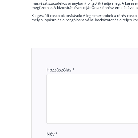
másrészt százalékos arányban ( pl. 20 % ) adja meg. A káresem
megfizetnie. A biztosítás éves díját Ön az önrész emelésével 
Kiegészítő casco biztosítások: A legismertebbek a törés casco,
mely a lopásra és a rongálásra vállal kockázatot és a teljes k
Hozzászólás
*
Név
*