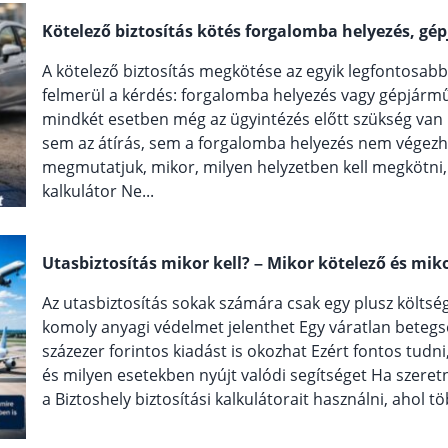
Kötelező biztosítás kötés forgalomba helyezés, gép
A kötelező biztosítás megkötése az egyik legfontosab
felmerül a kérdés: forgalomba helyezés vagy gépjármű á
mindkét esetben még az ügyintézés előtt szükség van r
sem az átírás, sem a forgalomba helyezés nem végezh
megmutatjuk, mikor, milyen helyzetben kell megkötni, é
kalkulátor Ne...
Utasbiztosítás mikor kell? – Mikor kötelező és mi
Az utasbiztosítás sokak számára csak egy plusz költség
komoly anyagi védelmet jelenthet Egy váratlan betegs
százezer forintos kiadást is okozhat Ezért fontos tudn
és milyen esetekben nyújt valódi segítséget Ha szeret
a Biztoshely biztosítási kalkulátorait használni, ahol tö