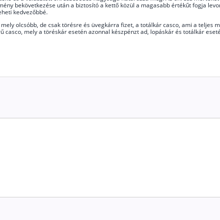
ény bekövetkezése után a biztosító a kettő közül a magasabb értékűt fogja levonn
teheti kedvezőbbé.
 mely olcsóbb, de csak törésre és üvegkárra fizet, a totálkár casco, ami a teljes
örű casco, mely a töréskár esetén azonnal készpénzt ad, lopáskár és totálkár eset