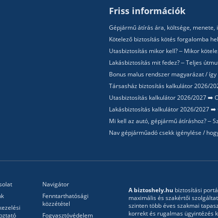
Friss információk
Gépjármű átírás ára, költsége, menete, i
Kötelező biztosítás kötés forgalomba hel
Utasbiztosítás mikor kell? – Mikor köte
Lakásbiztosítás mit fedez? – Teljes útm
Bonus malus rendszer magyarázat / így
Társasház biztosítás kalkulátor 2026/202
Utasbiztosítás kalkulátor 2026/2027 ➡️ O
Lakásbiztosítás kalkulátor 2026/2027 ➡️ 
Mi kell az autó, gépjármű átíráshoz? –
Nav gépjárműadó csekk igénylése / hogy
solat
Navigátor
A biztoshely.hu
biztosítási portá
nk
Fenntarthatósági
maximális és szakértői szolgálta
közzététel
szinten több éves szakmai tapasz
kezelési
korrekt és rugalmas ügyintézés ke
oztató
Fogyasztóvédelem