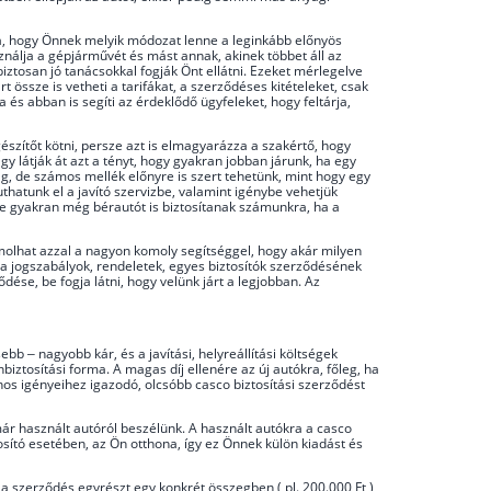
tja, hogy Önnek melyik módozat lenne a leginkább előnyös
álja a gépjárművét és mást annak, akinek többet áll az
biztosan jó tanácsokkal fogják Önt ellátni. Ezeket mérlegelve
 össze is vetheti a tarifákat, a szerződéses kitételeket, csak
 és abban is segíti az érdeklődő ügyfeleket, hogy feltárja,
gészítőt kötni, persze azt is elmagyarázza a szakértő, hogy
y látják át azt a tényt, hogy gyakran jobban járunk, ha egy
ság, de számos mellék előnyre is szert tehetünk, mint hogy egy
thatunk el a javító szervizbe, valamint igénybe vehetjük
 de gyakran még bérautót is biztosítanak számunkra, ha a
zámolhat azzal a nagyon komoly segítséggel, hogy akár milyen
k a jogszabályok, rendeletek, egyes biztosítók szerződésének
se, be fogja látni, hogy velünk járt a legjobban. Az
b – nagyobb kár, és a javítási, helyreállítási költségek
ztosítási forma. A magas díj ellenére az új autókra, főleg, ha
donos igényeihez igazodó, olcsóbb casco biztosítási szerződést
ár használt autóról beszélünk. A használt autókra a casco
osító esetében, az Ön otthona, így ez Önnek külön kiadást és
 szerződés egyrészt egy konkrét összegben ( pl. 200.000 Ft ),