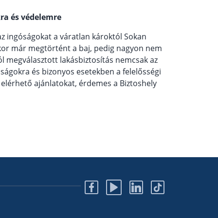
kra és védelemre
 az ingóságokat a váratlan károktól Sokan
kor már megtörtént a baj, pedig nagyon nem
ól megválasztott lakásbiztosítás nemcsak az
óságokra és bizonyos esetekben a felelősségi
 elérhető ajánlatokat, érdemes a Biztoshely