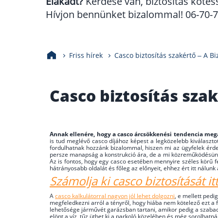
Elakadt?
Kérdése van, biztosítás kötés
Hívjon bennünket bizalommal! 06-70-70
Friss hírek
Casco biztosítás szakértő – A Bi
Casco biztosítás szak
Annak ellenére, hogy a casco árcsökkenési tendencia megá
is tud meglévő casco díjához képest a legközelebb kiválasztot
fordulhatnak hozzánk bizalommal, hiszen mi az ügyfelek érdek
persze manapság a konstrukció ára, de a mi közreműködésünkkel
Az is fontos, hogy egy casco esetében mennyire széles körű f
hátrányosabb oldalát és főleg az előnyeit, ehhez ért itt nálun
Számolja ki casco biztosítását it
A
casco kalkulátorral nagyon jól lehet dolgozni
, e mellett ped
megfeledkezni arról a tényről, hogy hiába nem kötelező ezt a 
lehetősége járművét garázsban tartani, amikor pedig a szabad é
elönt a víz, tűz üthet ki a parkoló közelében és még sorolhat