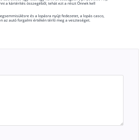
i a kártérítés összegéből, tehát ezt a részt Önnek kell
 megsemmisülésre és a lopásra nyújt fedezetet, a lopás casco,
én az autó forgalmi értékén téríti meg a veszteséget.