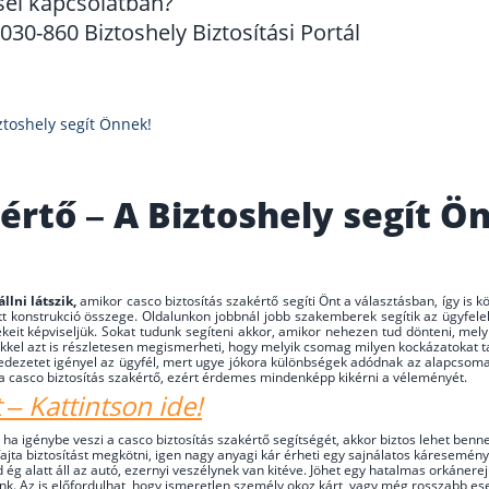
sel kapcsolatban?
30-860 Biztoshely Biztosítási Portál
ztoshely segít Önnek!
értő – A Biztoshely segít Ö
llni látszik,
amikor casco biztosítás szakértő segíti Önt a választásban, így is
t konstrukció összege. Oldalunkon jobbnál jobb szakemberek segítik az ügyfelek
eit képviseljük. Sokat tudunk segíteni akkor, amikor nehezen tud dönteni, mel
 azt is részletesen megismerheti, hogy melyik csomag milyen kockázatokat takar
edezetet igényel az ügyfél, mert ugye jókora különbségek adódnak az alapcsoma
k a casco biztosítás szakértő, ezért érdemes mindenképp kikérni a véleményét.
t – Kattintson ide!
ig ha igénybe veszi a casco biztosítás szakértő segítségét, akkor biztos lehet b
fajta biztosítást megkötni, igen nagy anyagi kár érheti egy sajnálatos káresemén
g alatt áll az autó, ezernyi veszélynek van kitéve. Jöhet egy hatalmas orkánerej
nánk. Az is előfordulhat, hogy ismeretlen személy okoz kárt, vagy még rosszabb e