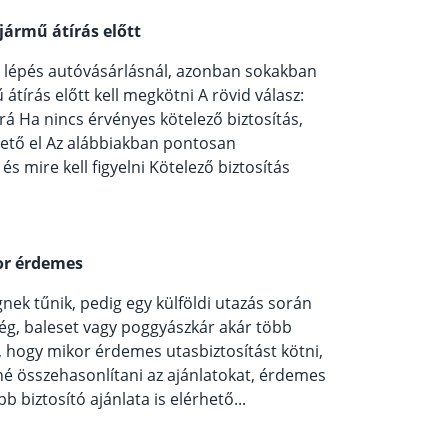
jármű átírás előtt
b lépés autóvásárlásnál, azonban sokakban
tírás előtt kell megkötni A rövid válasz:
á Ha nincs érvényes kötelező biztosítás,
ető el Az alábbiakban pontosan
s mire kell figyelni Kötelező biztosítás
kor érdemes
nek tűnik, pedig egy külföldi utazás során
ég, baleset vagy poggyászkár akár több
i, hogy mikor érdemes utasbiztosítást kötni,
né összehasonlítani az ajánlatokat, érdemes
bb biztosító ajánlata is elérhető...