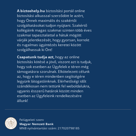
A biztoshely.hu
biztosítási portál online
biztosítási alkusszal szerződött le azért,
hogy Önnek maximális és szakértői
szolgáltatásokat tudjon nyújtani. Szakértő
kollégáink magas szakmai szinten több éves
szakmai tapasztalattal a hátuk mögött
várják jelentkezését, hogy gyorsan, korrekt
és rugalmas ügyintézés keretei között
szolgálhassuk ki Önt!
Csapatunk tudja azt,
hogy az online
biztosítás kötésé a jövő, viszont azt is tudjuk,
hogy sok esetben az Ügyfelek e téren még
támogatásra szorulnak. Elkötelezett célunk
az, hogy e téren mindenben segítségére
legyünk látogatóinknak. Elérhetőségi időt
szándékosan nem tettünk fel weboldalukra,
ugyanis ésszerű határok között minden
esetben az Ügyfeleink rendelkezésére
állunk!
Felügyeleti szerv
Magyar Nemzeti Bank
MNB nyilvántartási szám: 217020798185