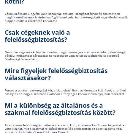
kötni?
Vállalkozásoknak, egyéni vállalkozóknak, szakmai szolgáltatóknak és sok esetben
magánszemélyeknek is érdemes foglalkozni vele, ha tevékenységük vagy élethelyzetük
alapján reális a károkozás kockázata.
Csak cégeknek való a
felelősségbiztosítás?
Nem. Bár cégeknek különösen fontos, magánszemélyek számára is lehet jelentősége,
például hétköznapi károkozási helyzetekben vagy lakásbiztosításhoz kapcsolódó
felelősségi fedezetként.
Mire figyeljek felelősségbiztosítás
választásakor?
Fontos a pontos tevékenységi kör, a biztosítási limit, az önrész, a kizárások, a területi
hatály és az, hogy a szerződés valóban a tényleges kockázatokra nyújtson fedezetet.
Mi a különbség az általános és a
szakmai felelősségbiztosítás között?
Az általános felelősségbiztosítás a szélesebb körű, általános károkozási helyzetekre
vonatkozhat, míg a szakmai felelősségbiztosítás kifejezetten az adott szakma vagy
szolgáltatás hibájából eredő károkra fókuszál.