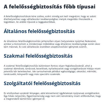
A felelősségbiztosítás főbb típusai
A felelősségbiztosítások köre széles, ezért mindig azt kell megnézni, hogy az adott
élethelyzethez vagy vállalkozási tevékenységhez melyik megoldás illeszkedik a
legjobban. Az alábbi típusok a leggyakoribbak.
Általános felelősségbiztosítás
Az általános felelősségbiztosítás jellemzően olyan helyzetekre nyújthat fedezetet,
amikor a biztosított a mindennapi működése vagy általános tevékenysége során okoz
kárt másnak. Ez sok vállalkozás esetében alapbiztosítási igénynek számít.
Szakmai felelősségbiztosítás
A szakmai felelősségbiztosítás különösen fontos olyan foglalkozásoknál, ahol a
szakmai döntések, tanácsok, kezelések, nyilatkozatok vagy szolgáltatások hibája miatt
jelentős kár keletkezhet. Ide tartozhatnak például egészségügyi, oktatási, mérnöki,
tanácsadói, könyvelői vagy más speciális szakmák.
Szolgáltatói felelősségbiztosítás
Ez elsősorban azoknál lényeges, akik közvetlenül ügyfeleknek nyújtanak szolgáltatást.
Egy hibás teljesítés, figyelmetlenség vagy nem várt körülmény miatt előfordulhat, hogy
a megrendelő kártérítési igénnyel él.