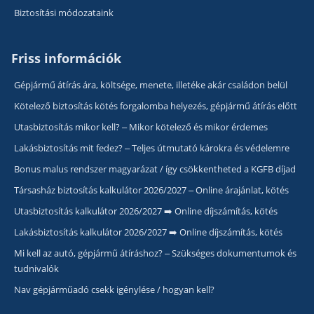
Biztosítási módozataink
Friss információk
Gépjármű átírás ára, költsége, menete, illetéke akár családon belül
Kötelező biztosítás kötés forgalomba helyezés, gépjármű átírás előtt
Utasbiztosítás mikor kell? – Mikor kötelező és mikor érdemes
Lakásbiztosítás mit fedez? – Teljes útmutató károkra és védelemre
Bonus malus rendszer magyarázat / így csökkentheted a KGFB díjad
Társasház biztosítás kalkulátor 2026/2027 – Online árajánlat, kötés
Utasbiztosítás kalkulátor 2026/2027 ➡️ Online díjszámítás, kötés
Lakásbiztosítás kalkulátor 2026/2027 ➡️ Online díjszámítás, kötés
Mi kell az autó, gépjármű átíráshoz? – Szükséges dokumentumok és
tudnivalók
Nav gépjárműadó csekk igénylése / hogyan kell?