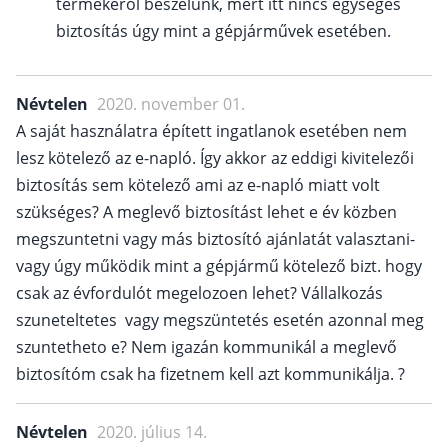
termékéről beszélünk, mert itt nincs egységes
biztosítás úgy mint a gépjárművek esetében.
Névtelen
2020. november 01.
A saját használatra épített ingatlanok esetében nem
lesz kötelező az e-napló. Így akkor az eddigi kivitelezői
biztosítás sem kötelező ami az e-napló miatt volt
szükséges? A meglevő biztosítást lehet e év közben
megszuntetni vagy más biztosító ajánlatát valasztani-
vagy úgy működik mint a gépjármű kötelező bizt. hogy
csak az évfordulót megelozoen lehet? Vállalkozás
szuneteltetes vagy megszüntetés esetén azonnal meg
szuntetheto e? Nem igazán kommunikál a meglevő
biztosítóm csak ha fizetnem kell azt kommunikálja. ?
Névtelen
2020. július 14.