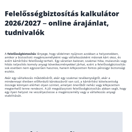
Wáberer Hungária Biztosító
Felelősségbiztosítás kalkulátor
2026/2027 – online árajánlat,
Biztosítási hírek
tudnivalók
Gépjárműs hírek
A
felelősségbiztosítás
lényege, hogy védelmet nyújtson azokban a helyzetekben,
amikor a biztosított magánszemélyként vagy vállalkozásként másnak kárt okoz, és
Kapcsolat
ezért kártérítési felelősség terheli. Egy váratlan baleset, szakmai hiba, mulasztás vagy
hibás teljesítés komoly anyagi következményekkel járhat, ezért a felelősségbiztosítás
sok esetben nem egyszerűen hasznos, hanem kifejezetten fontos pénzügyi biztonsági
eszköz.
Bejelentkezés
Akár egy vállalkozás működéséről, akár egy szakmai tevékenységről, akár a
mindennapi életben előforduló károkozásról van szó, a kártérítési kötelezettség
összege könnyen elérhet olyan szintet, amelyet önerőből nehéz vagy kifejezetten
megterhelő lenne rendezni. A jól megválasztott felelősségbiztosítás abban segít, hogy
egy ilyen helyzet ne veszélyeztesse a magánszemély vagy a vállalkozás anyagi
stabilitását.