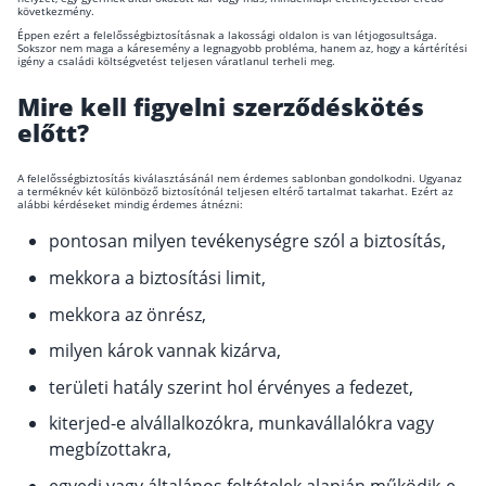
következmény.
Éppen ezért a felelősségbiztosításnak a lakossági oldalon is van létjogosultsága.
Sokszor nem maga a káresemény a legnagyobb probléma, hanem az, hogy a kártérítési
igény a családi költségvetést teljesen váratlanul terheli meg.
Mire kell figyelni szerződéskötés
előtt?
A felelősségbiztosítás kiválasztásánál nem érdemes sablonban gondolkodni. Ugyanaz
a terméknév két különböző biztosítónál teljesen eltérő tartalmat takarhat. Ezért az
alábbi kérdéseket mindig érdemes átnézni:
pontosan milyen tevékenységre szól a biztosítás,
mekkora a biztosítási limit,
mekkora az önrész,
milyen károk vannak kizárva,
területi hatály szerint hol érvényes a fedezet,
kiterjed-e alvállalkozókra, munkavállalókra vagy
megbízottakra,