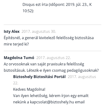
Disqus ezt írta (időpont: 2019. júl. 23., K
10:52):
Isty Alex
2017. augusztus 30.
Építésnél, a generál kivitelező felelősség biztosítása
mire terjed ki?
Magdolna Tumó
2017. augusztus 22.
Az orvosoknak van saját praxisukra felelősség
biztosításuk. Létezik-e ilyen csomag pedagógusoknak?
Biztoshely Biztosítási Portál
2017. augusztus
22.
Kedves Magdolna!
Van ilyen lehetőség, kérem írjon egy emailt
nekünk a kapcsolat@biztoshely.hu email