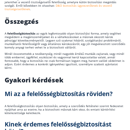
jelenthet a vezető tisztségviselői felelősség, amelyre külön biztosítási megoldás
szolgál. Erről bővebben itt olvashat:
D&O biztosítás ügyvezetőknek és vezető
tisztségviselőknek
.
Összegzés
A
felelősségbiztosítás
az egyik legfontosabb olyan biztosítási forma, amely segíthet
megvédeni a magánszemélyeket és a vállalkozásokat a másnak okozott károk
pénzügyi következményeitől. Legyen szó szakmai hibáról, szolgáltatási problémáról,
munkáltatói felelősségről vagy általános károkozásról, egy jól megválasztott szerződés
komoly anyagi terhet vehet le a biztosított válláról.
Minél összetettebb a tevékenység, minél nagyobb értékű munkák zajlanak, vagy minél
több emberrel, ügyféllel, eszközzel és vagyonnal kerül kapcsolatba valaki, annál
fontosabb, hogy a biztosítás ne csak formálisan legyen meg, hanem valódi védelmet is
adjon. Ezért érdemes a konkrét igényekhez igazított, személyre szabott ajánlatot
kérni.
Gyakori kérdések
Mi az a felelősségbiztosítás röviden?
A felelősségbiztosítás olyan biztosítás, amely a szerződés feltételei szerint fedezetet
nyújthat arra az esetre, ha a biztosított másnak kárt okoz, és emiatt kártérítési
kötelezettsége keletkezik.
Kinek érdemes felelősségbiztosítást