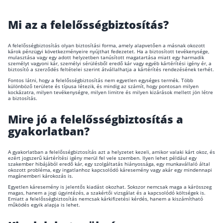
Mi az a felelősségbiztosítás?
A felelősségbiztosítás olyan biztosítási forma, amely alapvetően a másnak okozott
károk pénzügyi következményeire nyújthat fedezetet. Ha a biztosított tevékenysége,
mulasztása vagy egy adott helyzetben tanúsított magatartása miatt egy harmadik
személyt vagyoni kár, személyi sérülésből eredő kár vagy egyéb kártérítési igény ér, a
biztosító a szerződés feltételei szerint átvállalhatja a kártérítés rendezésének terhét.
Fontos látni, hogy a felelősségbiztosítás nem egyetlen egységes termék. Több
különböző területe és típusa létezik, és mindig az számít, hogy pontosan milyen
kockázatra, milyen tevékenységre, milyen limitre és milyen kizárások mellett jön létre
a biztosítás.
Mire jó a felelősségbiztosítás a
gyakorlatban?
A gyakorlatban a felelősségbiztosítás azt a helyzetet kezeli, amikor valaki kárt okoz, és
ezért jogszerű kártérítési igény merül fel vele szemben. Ilyen lehet például egy
szakember hibájából eredő kár, egy szolgáltatás hiányossága, egy munkavállaló által
okozott probléma, egy ingatlanhoz kapcsolódó káresemény vagy akár egy mindennapi
magánemberi károkozás is.
Egyetlen káresemény is jelentős kiadást okozhat. Sokszor nemcsak maga a kárösszeg
magas, hanem a jogi ügyintézés, a szakértői vizsgálat és a kapcsolódó költségek is.
Emiatt a felelősségbiztosítás nemcsak kárkifizetési kérdés, hanem a kiszámítható
működés egyik alapja is lehet.