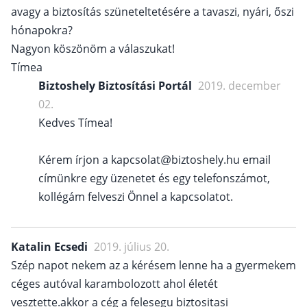
avagy a biztosítás szüneteltetésére a tavaszi, nyári, őszi
hónapokra?
Nagyon köszönöm a válaszukat!
Tímea
Biztoshely Biztosítási Portál
2019. december
02.
Kedves Tímea!
Kérem írjon a kapcsolat@biztoshely.hu email
címünkre egy üzenetet és egy telefonszámot,
kollégám felveszi Önnel a kapcsolatot.
Katalin Ecsedi
2019. július 20.
Szép napot nekem az a kérésem lenne ha a gyermekem
céges autóval karambolozott ahol életét
vesztette.akkor a cég a felesegu biztositasi