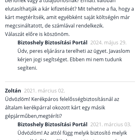
bérlőnek vagy a tulajdonosnak? Emiatt valóban
elutasíthatják a kár kifizetését? Mit tehetne a fia, hogy a
kárt megtérítsék, amit egyébként saját költségén már
megcsináltatott, de számlával rendelkezik.
Válaszát előre is köszönöm.
Biztoshely Biztosítási Portál
2024. május 29.
Üdv, peres eljárásra terelheti az ügyet. Javaslom
kérjen jogi segítséget. Ebben mi nem tudunk
segíteni.
Zoltán
2021. március 02.
Üdvözlöm! Kerékpáros felelősségbiztosításnál az
általam kerékpárral okozott kárt egy másik
gépjárműben,megtéríti?
Biztoshely Biztosítási Portál
2021. március 03.
Üdvözlöm! Az attól függ melyik biztosító melyik