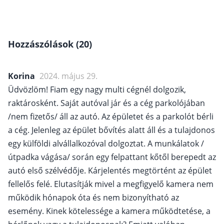
Hozzászólások (20)
Korina
2024. május 29.
Üdvözlöm! Fiam egy nagy multi cégnél dolgozik,
raktárosként. Saját autóval jár és a cég parkolójában
/nem fizetős/ áll az autó. Az épületet és a parkolót bérli
a cég. Jelenleg az épület bővítés alatt áll és a tulajdonos
egy külföldi alvállalkozóval dolgoztat. A munkálatok /
útpadka vágása/ során egy felpattant kőtől berepedt az
autó első szélvédője. Kárjelentés megtörtént az épület
fellelős felé. Elutasítják mivel a megfigyelő kamera nem
működik hónapok óta és nem bizonyítható az
esemény. Kinek kötelessége a kamera működtetése, a