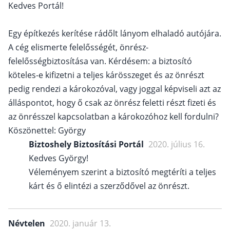
Kedves Portál!
Egy építkezés kerítése rádőlt lányom elhaladó autójára.
A cég elismerte felelősségét, önrész-
felelősségbiztosítása van. Kérdésem: a biztosító
köteles-e kifizetni a teljes kárösszeget és az önrészt
pedig rendezi a károkozóval, vagy joggal képviseli azt az
álláspontot, hogy ő csak az önrész feletti részt fizeti és
az önrésszel kapcsolatban a károkozóhoz kell fordulni?
Köszönettel: György
Biztoshely Biztosítási Portál
2020. július 16.
Kedves György!
Véleményem szerint a biztosító megtéríti a teljes
kárt és ő elintézi a szerződővel az önrészt.
Névtelen
2020. január 13.