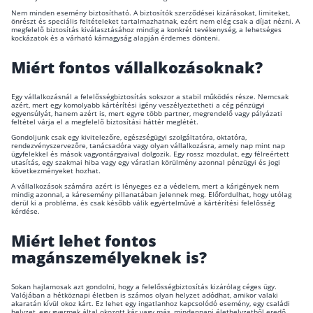
Nem minden esemény biztosítható. A biztosítók szerződései kizárásokat, limiteket,
önrészt és speciális feltételeket tartalmazhatnak, ezért nem elég csak a díjat nézni. A
megfelelő biztosítás kiválasztásához mindig a konkrét tevékenység, a lehetséges
kockázatok és a várható kárnagyság alapján érdemes dönteni.
Miért fontos vállalkozásoknak?
Egy vállalkozásnál a felelősségbiztosítás sokszor a stabil működés része. Nemcsak
azért, mert egy komolyabb kártérítési igény veszélyeztetheti a cég pénzügyi
egyensúlyát, hanem azért is, mert egyre több partner, megrendelő vagy pályázati
feltétel várja el a megfelelő biztosítási háttér meglétét.
Gondoljunk csak egy kivitelezőre, egészségügyi szolgáltatóra, oktatóra,
rendezvényszervezőre, tanácsadóra vagy olyan vállalkozásra, amely nap mint nap
ügyfelekkel és mások vagyontárgyaival dolgozik. Egy rossz mozdulat, egy félreértett
utasítás, egy szakmai hiba vagy egy váratlan körülmény azonnal pénzügyi és jogi
következményeket hozhat.
A vállalkozások számára azért is lényeges ez a védelem, mert a kárigények nem
mindig azonnal, a káresemény pillanatában jelennek meg. Előfordulhat, hogy utólag
derül ki a probléma, és csak később válik egyértelművé a kártérítési felelősség
kérdése.
Miért lehet fontos
magánszemélyeknek is?
Sokan hajlamosak azt gondolni, hogy a felelősségbiztosítás kizárólag céges ügy.
Valójában a hétköznapi életben is számos olyan helyzet adódhat, amikor valaki
akaratán kívül okoz kárt. Ez lehet egy ingatlanhoz kapcsolódó esemény, egy családi
helyzet, egy gyermek által okozott kár vagy más, mindennapi élethelyzetből eredő