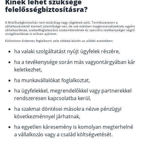
Kinek lehet szüksége
felelősségbiztosításra?
A felelősségbiztosítás nem kizárólag nagy cégeknek való. Természetesen a
vállalkozásoknál kiemelt jelentősége van, de sok esetben magánszemélyeknek, egyéni
vállalkozóknak, szabadfoglalkozású szakembereknek és speciális tevékenységet végző
szolgáltatóknak is erősen ajánlott.
Különösen érdemes foglalkozni vele többek között az alábbi esetekben:
ha valaki szolgáltatást nyújt ügyfelek részére,
ha a tevékenysége során más vagyontárgyában kár
keletkezhet,
ha munkavállalókat foglalkoztat,
ha ügyfelekkel, megrendelőkkel vagy partnerekkel
rendszeresen kapcsolatba kerül,
ha szakmai döntései másokra nézve pénzügyi
következménnyel járhatnak,
ha egyetlen káresemény is komolyan megterhelné
a vállalkozás vagy a család költségvetését.