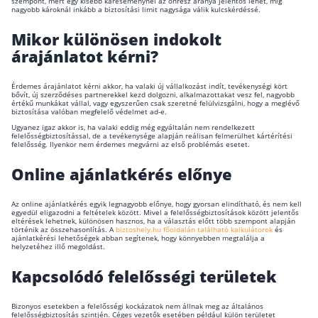
szempont, mert egy kisebb káreseménynél az önrész aránya jelentős lehet, míg
nagyobb károknál inkább a biztosítási limit nagysága válik kulcskérdéssé.
Mikor különösen indokolt
árajánlatot kérni?
Érdemes árajánlatot kérni akkor, ha valaki új vállalkozást indít, tevékenységi kört
bővít, új szerződéses partnerekkel kezd dolgozni, alkalmazottakat vesz fel, nagyobb
értékű munkákat vállal, vagy egyszerűen csak szeretné felülvizsgálni, hogy a meglévő
biztosítása valóban megfelelő védelmet ad-e.
Ugyanez igaz akkor is, ha valaki eddig még egyáltalán nem rendelkezett
felelősségbiztosítással, de a tevékenysége alapján reálisan felmerülhet kártérítési
felelősség. Ilyenkor nem érdemes megvárni az első problémás esetet.
Online ajánlatkérés előnye
Az online ajánlatkérés egyik legnagyobb előnye, hogy gyorsan elindítható, és nem kell
egyedül eligazodni a feltételek között. Mivel a felelősségbiztosítások között jelentős
eltérések lehetnek, különösen hasznos, ha a választás előtt több szempont alapján
történik az összehasonlítás. A
biztoshely.hu főoldalán található kalkulátorok
és
ajánlatkérési lehetőségek abban segítenek, hogy könnyebben megtalálja a
helyzetéhez illő megoldást.
Kapcsolódó felelősségi területek
Bizonyos esetekben a felelősségi kockázatok nem állnak meg az általános
felelősségbiztosítás szintjén. Céges vezetők esetében például külön területet