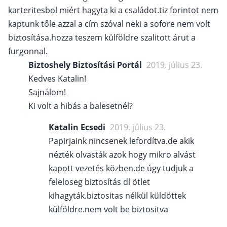
karteritesbol miért hagyta ki a családot.tiz forintot nem
kaptunk tőle azzal a cím szóval neki a sofore nem volt
biztosítása.hozza teszem külföldre szalitott árut a
furgonnal.
Biztoshely Biztosítási Portál
2019. július 23.
Kedves Katalin!
Sajnálom!
Ki volt a hibás a balesetnél?
Katalin Ecsedi
2019. július 23.
Papirjaink nincsenek lefordítva.de akik
nézték olvasták azok hogy mikro alvást
kapott vezetés közben.de úgy tudjuk a
feleloseg biztosítás dl ötlet
kihagyták.biztositas nélkül küldöttek
külföldre.nem volt be biztositva