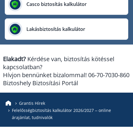
Európai Utazási Biztosító
Casco biztosítás kalkulátor
Europe Assistance
Generali Biztosító
Lakásbiztosítás kalkulátor
Genertel Biztosító
Groupama Biztosító
K&H Biztosító
Elakadt?
Kérdése van, biztosítás kötéssel
KÖBE Biztosító Egyesület
kapcsolatban?
MKB Biztosító
Hívjon bennünket bizalommal! 06-70-7030-860
Mondial Assistance Biztosító
Biztoshely Biztosítási Portál
Posta Biztosító
Signal Biztosító
Grantis Hírek
Felelősségbiztosítás kalkulátor 2026/2027 – online
Union Biztosító
árajánlat, tudnivalók
Uniqa Biztosító
Vienna Life Biztosító