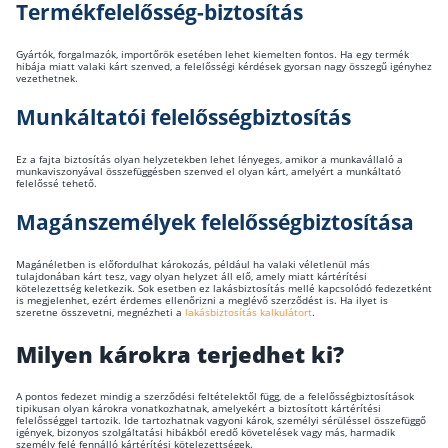
Termékfelelősség-biztosítás
Gyártók, forgalmazók, importőrök esetében lehet kiemelten fontos. Ha egy termék
hibája miatt valaki kárt szenved, a felelősségi kérdések gyorsan nagy összegű igényhez
vezethetnek.
Munkáltatói felelősségbiztosítás
Ez a fajta biztosítás olyan helyzetekben lehet lényeges, amikor a munkavállaló a
munkaviszonyával összefüggésben szenved el olyan kárt, amelyért a munkáltató
felelőssé tehető.
Magánszemélyek felelősségbiztosítása
Magánéletben is előfordulhat károkozás, például ha valaki véletlenül más
tulajdonában kárt tesz, vagy olyan helyzet áll elő, amely miatt kártérítési
kötelezettség keletkezik. Sok esetben ez lakásbiztosítás mellé kapcsolódó fedezetként
is megjelenhet, ezért érdemes ellenőrizni a meglévő szerződést is. Ha ilyet is
szeretne összevetni, megnézheti a
lakásbiztosítás kalkulátort
.
Milyen károkra terjedhet ki?
A pontos fedezet mindig a szerződési feltételektől függ, de a felelősségbiztosítások
tipikusan olyan károkra vonatkozhatnak, amelyekért a biztosított kártérítési
felelősséggel tartozik. Ide tartozhatnak vagyoni károk, személyi sérüléssel összefüggő
igények, bizonyos szolgáltatási hibákból eredő követelések vagy más, harmadik
személy felé fennálló kártérítési kötelezettségek.