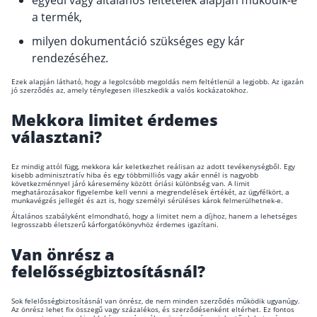
egyedi vagy általános feltételek alapján működik-e
a termék,
milyen dokumentáció szükséges egy kár
rendezéséhez.
Ezek alapján látható, hogy a legolcsóbb megoldás nem feltétlenül a legjobb. Az igazán
jó szerződés az, amely ténylegesen illeszkedik a valós kockázatokhoz.
Mekkora limitet érdemes
választani?
Ez mindig attól függ, mekkora kár keletkezhet reálisan az adott tevékenységből. Egy
kisebb adminisztratív hiba és egy többmilliós vagy akár ennél is nagyobb
következménnyel járó káresemény között óriási különbség van. A limit
meghatározásakor figyelembe kell venni a megrendelések értékét, az ügyfélkört, a
munkavégzés jellegét és azt is, hogy személyi sérüléses károk felmerülhetnek-e.
Általános szabályként elmondható, hogy a limitet nem a díjhoz, hanem a lehetséges
legrosszabb életszerű kárforgatókönyvhöz érdemes igazítani.
Van önrész a
felelősségbiztosításnál?
Sok felelősségbiztosításnál van önrész, de nem minden szerződés működik ugyanúgy.
Az önrész lehet fix összegű vagy százalékos, és szerződésenként eltérhet. Ez fontos