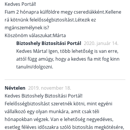
Kedves Portál!
Fiam 2 hónapra külföldre megy cserediákként.Kellene
rá kötnünk felelősségbiztosítást.Létezik ez
mgánszemélynek is?
Köszönöm válaszukat:Márta
Biztoshely Biztosítási Portál
2020. január 14.
Kedves Márta! Igen, több lehetőség is van erre,
attól függ amúgy, hogy a kedves fia mit fog kinn
tanulni/dolgozni.
Névtelen
2019. november 18.
Kedves Biztoshely Biztosítási Portál!
Felelősségbiztosítást szeretnék kötni, mint egyéni
vállalkozó egy olyan munkára, amit csak téli
hónapokban végzek. Van e lehetőség negyedéves,
esetleg féléves időszakra szóló biztosítás megkötésére,