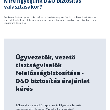
Mire figyeljünk D&O biztosítás
választásakor?
Fontos a fedezet pontos tartalma, a limitösszeg, az önrész, a kizárások köre, a
jogvédelmi költségek kezelése és az, hogy a biztosítás milyen vezetői körre és
időszakra terjed ki.
Ügyvezetők, vezető
tisztségviselők
felelősségbiztosítása -
D&O biztosítás árajánlat
kérés
Töltse ki az alábbi űrlapot, és kollégánk a lehető
leghamarabb felveszi Önnel a kapcsolatot!