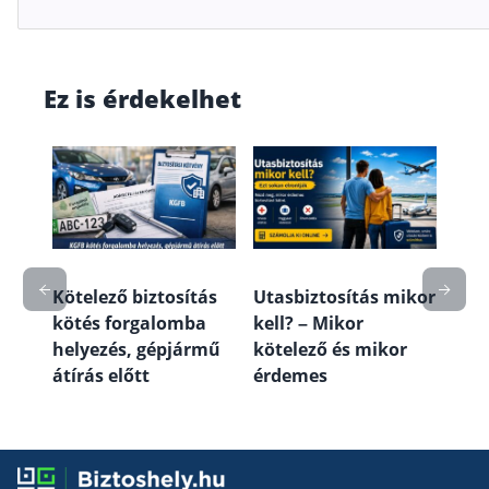
Ez is érdekelhet
mit
Lak
fede
a és
útm
véd
Kötelező biztosítás
Utasbiztosítás mikor
kötés forgalomba
kell? – Mikor
helyezés, gépjármű
kötelező és mikor
átírás előtt
érdemes