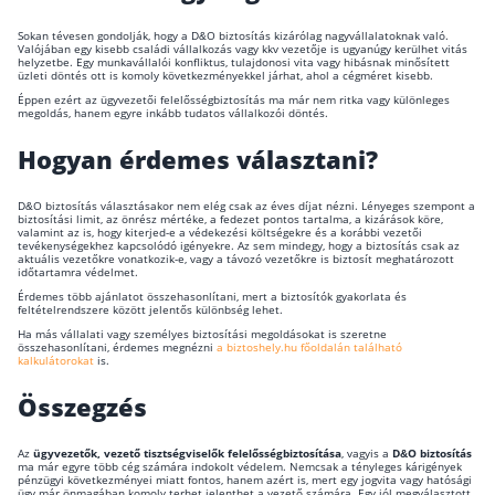
Sokan tévesen gondolják, hogy a D&O biztosítás kizárólag nagyvállalatoknak való.
Valójában egy kisebb családi vállalkozás vagy kkv vezetője is ugyanúgy kerülhet vitás
helyzetbe. Egy munkavállalói konfliktus, tulajdonosi vita vagy hibásnak minősített
üzleti döntés ott is komoly következményekkel járhat, ahol a cégméret kisebb.
Éppen ezért az ügyvezetői felelősségbiztosítás ma már nem ritka vagy különleges
megoldás, hanem egyre inkább tudatos vállalkozói döntés.
Hogyan érdemes választani?
D&O biztosítás választásakor nem elég csak az éves díjat nézni. Lényeges szempont a
biztosítási limit, az önrész mértéke, a fedezet pontos tartalma, a kizárások köre,
valamint az is, hogy kiterjed-e a védekezési költségekre és a korábbi vezetői
tevékenységekhez kapcsolódó igényekre. Az sem mindegy, hogy a biztosítás csak az
aktuális vezetőkre vonatkozik-e, vagy a távozó vezetőkre is biztosít meghatározott
időtartamra védelmet.
Érdemes több ajánlatot összehasonlítani, mert a biztosítók gyakorlata és
feltételrendszere között jelentős különbség lehet.
Ha más vállalati vagy személyes biztosítási megoldásokat is szeretne
összehasonlítani, érdemes megnézni
a biztoshely.hu főoldalán található
kalkulátorokat
is.
Összegzés
Az
ügyvezetők, vezető tisztségviselők felelősségbiztosítása
, vagyis a
D&O biztosítás
ma már egyre több cég számára indokolt védelem. Nemcsak a tényleges kárigények
pénzügyi következményei miatt fontos, hanem azért is, mert egy jogvita vagy hatósági
ügy már önmagában komoly terhet jelenthet a vezető számára. Egy jól megválasztott