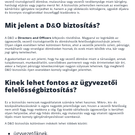
vezető tisztségviselő döntése, mulasztása vagy vezetői tevékenysége miatt kárigény,
hatósági eljárás vagy jogvita merül fel. A biztosítás jellemzően nemcsak az esetleges
kártérítési igényekre terjedhet ki, hanem a jogi védekezés költségeire, ügyvédi díjakra
és bizonyos vizsgálatokkal összefüggő kiadásokra is.
Mit jelent a D&O biztosítás?
A D&O a
Directors and Officers
kifejezés rövidítése. Magyarul ez leginkább az
ügyvezetők, vezető tisztségviselők és döntéshozók felelősségbiztosítását jelenti.
Olyan cégek esetében lehet különösen fontos, ahol a vezetők jelentős üzleti, pénzügyi,
munkáltatói vagy stratégiai döntéseket hoznak, és ezek miatt később vita, kár vagy
jogi igény keletkezhet.
A gyakorlatban ez azt jelenti, hogy ha egy vezető döntése miatt a társaságot, annak
tulajdonosait, munkavállalóit, szerződéses partnereit vagy más érintetteket kár éri,
akkor a helyzet pénzügyi következményei nagyon súlyosak lehetnek. Egy megfelelő
D&O biztosítás ilyen esetekben komoly segítséget jelenthet.
Kinek lehet fontos az ügyvezetői
felelősségbiztosítás?
Ez a biztosítás nemcsak nagyvállalatok számára lehet hasznos. Mikro-, kis- és
középvállalkozásoknál is egyre nagyobb jelentősége van, hiszen a vezetői felelősség
nem attól függ, hogy mekkora a cég. Egy kisebb vállalkozás ügyvezetője is kerülhet
olyan helyzetbe, ahol egy hibás döntés, egy mulasztás vagy egy vitatott ügyvezetői
lépés miatt komoly igényérvényesítéssel szembesül.
A D&O biztosítás különösen indokolt lehet többek között:
ügyvezetőknek,