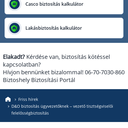
Európai Utazási Biztosító
Casco biztosítás kalkulátor
Europe Assistance
Generali Biztosító
Lakásbiztosítás kalkulátor
Genertel Biztosító
Groupama Biztosító
K&H Biztosító
Elakadt?
Kérdése van, biztosítás kötéssel
KÖBE Biztosító Egyesület
kapcsolatban?
MKB Biztosító
Hívjon bennünket bizalommal! 06-70-7030-860
Mondial Assistance Biztosító
Biztoshely Biztosítási Portál
Posta Biztosító
Signal Biztosító
Friss hírek
D&O biztosítás ügyvezetőknek – vezető tisztségviselői
Union Biztosító
felelősségbiztosítás
Uniqa Biztosító
Vienna Life Biztosító