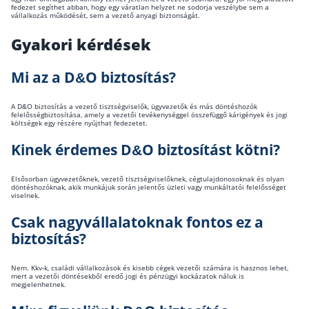
fedezet segíthet abban, hogy egy váratlan helyzet ne sodorja veszélybe sem a
vállalkozás működését, sem a vezető anyagi biztonságát.
Gyakori kérdések
Mi az a D&O biztosítás?
A D&O biztosítás a vezető tisztségviselők, ügyvezetők és más döntéshozók
felelősségbiztosítása, amely a vezetői tevékenységgel összefüggő kárigények és jogi
költségek egy részére nyújthat fedezetet.
Kinek érdemes D&O biztosítást kötni?
Elsősorban ügyvezetőknek, vezető tisztségviselőknek, cégtulajdonosoknak és olyan
döntéshozóknak, akik munkájuk során jelentős üzleti vagy munkáltatói felelősséget
viselnek.
Csak nagyvállalatoknak fontos ez a
biztosítás?
Nem. Kkv-k, családi vállalkozások és kisebb cégek vezetői számára is hasznos lehet,
mert a vezetői döntésekből eredő jogi és pénzügyi kockázatok náluk is
megjelenhetnek.