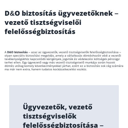
Wáberer Hungária Biztosító
D&O biztosítás ügyvezetőknek –
vezető tisztségviselői
Biztosítási hírek
felelősségbiztosítás
Gépjárműs hírek
A
D&O biztosítás
– azaz az ügyvezetők, vezető tisztségviselők felelősségbiztosítása –
olyan speciális biztosítási megoldás, amely a vállalkozás döntéshozóit védi a vezetői
Kapcsolat
tevékenységükhöz kapcsolódó kárigények, jogviták és védekezési költségek pénzügyi
terhei ellen. Egy ügyvezető vagy más vezető tisztségviselő munkája során hozott
döntés utólag komoly következményekkel járhat, ezért ez a biztosítás sok cég számára
ma már nem extra, hanem tudatos kockázatkezelési eszköz.
Bejelentkezés
Ügyvezetők, vezető
tisztségviselők
felelősségbiztosítása –