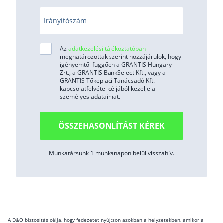
Irányítószám
Az
adatkezelési tájékoztatóban
meghatározottak szerint hozzájárulok, hogy
igényemtől függően a GRANTIS Hungary
Zrt., a GRANTIS BankSelect Kft., vagy a
GRANTIS Tőkepiaci Tanácsadó Kft.
kapcsolatfelvétel céljából kezelje a
személyes adataimat.
ÖSSZEHASONLÍTÁST KÉREK
Munkatársunk 1 munkanapon belül visszahív.
A D&O biztosítás célja, hogy fedezetet nyújtson azokban a helyzetekben, amikor a