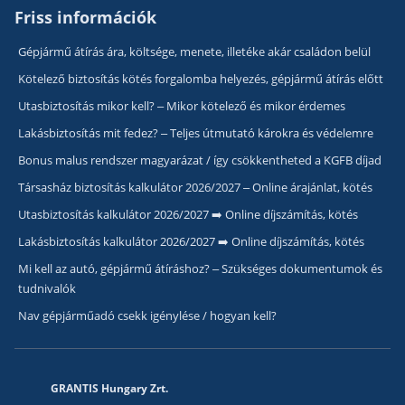
Friss információk
Gépjármű átírás ára, költsége, menete, illetéke akár családon belül
Kötelező biztosítás kötés forgalomba helyezés, gépjármű átírás előtt
Utasbiztosítás mikor kell? – Mikor kötelező és mikor érdemes
Lakásbiztosítás mit fedez? – Teljes útmutató károkra és védelemre
Bonus malus rendszer magyarázat / így csökkentheted a KGFB díjad
Társasház biztosítás kalkulátor 2026/2027 – Online árajánlat, kötés
Utasbiztosítás kalkulátor 2026/2027 ➡️ Online díjszámítás, kötés
Lakásbiztosítás kalkulátor 2026/2027 ➡️ Online díjszámítás, kötés
Mi kell az autó, gépjármű átíráshoz? – Szükséges dokumentumok és
tudnivalók
Nav gépjárműadó csekk igénylése / hogyan kell?
GRANTIS Hungary Zrt.