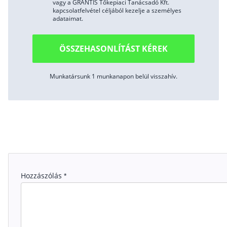
vagy a GRANTIS Tőkepiaci Tanácsadó Kft.
kapcsolatfelvétel céljából kezelje a személyes
adataimat.
ÖSSZEHASONLÍTÁST KÉREK
Munkatársunk 1 munkanapon belül visszahív.
Hozzászólás
*