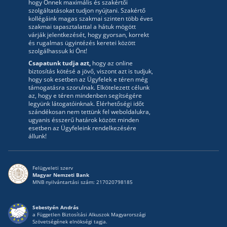
hogy Önnek maximális és szakértői
szolgáltatásokat tudjon nyújtani. Szakértő
kollégáink magas szakmai szinten több éves
szakmai tapasztalattal a hátuk mögött
várják jelentkezését, hogy gyorsan, korrekt
és rugalmas ügyintézés keretei között
szolgálhassuk ki Önt!
Csapatunk tudja azt,
hogy az online
biztosítás kötésé a jövő, viszont azt is tudjuk,
hogy sok esetben az Ügyfelek e téren még
támogatásra szorulnak. Elkötelezett célunk
az, hogy e téren mindenben segítségére
legyünk látogatóinknak. Elérhetőségi időt
szándékosan nem tettünk fel weboldalukra,
ugyanis ésszerű határok között minden
esetben az Ügyfeleink rendelkezésére
állunk!
Felügyeleti szerv
Magyar Nemzeti Bank
MNB nyilvántartási szám: 217020798185
Sebestyén András
a Független Biztosítási Alkuszok Magyarországi
Szövetségének elnökségi tagja.