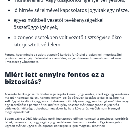
munkavállalói vagy tulajdonosi igényérvényesítés,
jó hírnév sérelmével kapcsolatos jogviták egy része,
egyes múltbeli vezetői tevékenységekkel
összefüggő igények,
bizonyos esetekben volt vezető tisztségviselőkre
kiterjesztett védelem.
Fontos, hogy mindig az adott biztosító konkrét feltételei alapján kell megvizsgálni,
pontosan mire nyújt fedezetet a szerződés, milyen kizárások vannak, és mekkora
limitösszeg választható.
Miért lett ennyire fontos ez a
biztosítás?
A vezető tisztségviselők felelőssége régóta kiemelt jogi kérdés, ezért egy ügyvezetőnek
ma már nemcsak üzleti, hanem komoly jogi és pénzügyi kockázatokkal is számolnia
kell. Egy vitás döntés, egy rosszul dokumentált folyamat, egy munkajogi konfliktus vagy
egy szerződéses partner által indított igény sokszor már önmagában is jelentős
védekezési költséget okozhat, még akkor is, ha a követelés később nem bizonyul
megalapozottnak.
Éppen ezért a D&O biztosítás egyik legnagyobb előnye nemcsak a tényleges kártérítés
lehet, hanem az is, hogy segít a jogi védekezés finanszírozásában. Egy komolyabb
ügyben már az ügyvédi és eljárási költségek is igen magasak lehetnek.