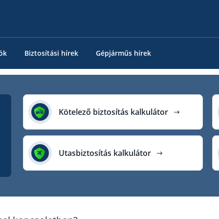
ók
Biztosítási hírek
Gépjárműs hírek
Kötelező biztosítás kalkulátor
Utasbiztosítás kalkulátor