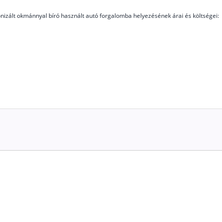
izált okmánnyal bíró használt autó forgalomba helyezésének árai és költségei: