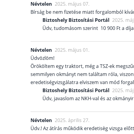
Névtelen
2025. május 07.
Bírság be nem fizetése miatt forgalomból kívá
Biztoshely Biztosítási Portál
2025. máj
Üdv, tudomásom szerint 10 900 Ft a díja
Névtelen
2025. május 01.
Üdvözlöm!
Örököltem egy traktort, még a TSZ-ek megszűn
semmilyen okmányt nem találtam róla, viszont
eredetiségvizsgálatra elviszem van mód forga
Biztoshely Biztosítási Portál
2025. máj
Üdv, javaslom az NKH-val és az okmányi
Névtelen
2025. április 27.
Üdv.! Az átírás működik eredetisèg vizsga előt