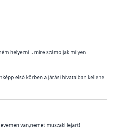
ném helyezni .. mire számoljak milyen
enképp első körben a járási hivatalban kellene
nevemen van,nemet muszaki lejart!