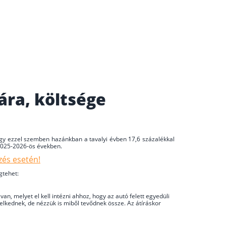
ára, költsége
hogy ezzel szemben hazánkban a tavalyi évben 17,6 százalékkal
 2025-2026-ös években.
zés esetén!
gtehet:
an, melyet el kell intézni ahhoz, hogy az autó felett egyedüli
lkednek, de nézzük is miből tevődnek össze. Az átíráskor