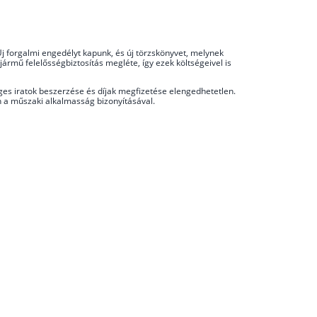
Új forgalmi engedélyt kapunk, és új törzskönyvet, melynek
jármű felelősségbiztosítás megléte, így ezek költségeivel is
es iratok beszerzése és díjak megfizetése elengedhetetlen.
an a műszaki alkalmasság bizonyításával.