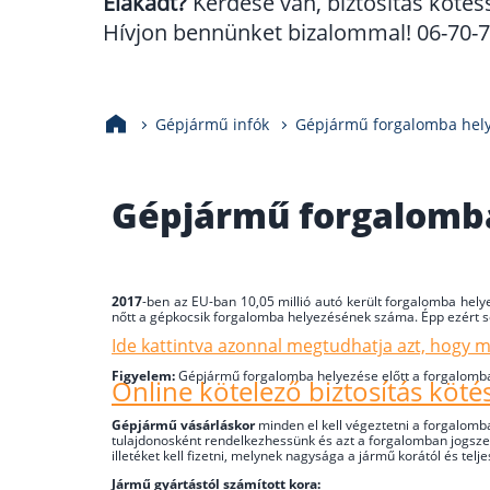
Elakadt?
Kérdése van, biztosítás kötés
Hívjon bennünket bizalommal! 06-70-70
Gépjármű infók
Gépjármű forgalomba helye
Gépjármű forgalomba 
2017
-ben az EU-ban 10,05 millió autó került forgalomba hely
nőtt a gépkocsik forgalomba helyezésének száma. Épp ezért s
Ide kattintva azonnal megtudhatja azt, hogy 
Figyelem:
Gépjármű forgalomba helyezése előtt a forgalomba h
Online kötelező biztosítás köté
Gépjármű vásárláskor
minden el kell végeztetni a forgalomba 
tulajdonosként rendelkezhessünk és azt a forgalomban jogsze
illetéket kell fizetni, melynek nagysága a jármű korától és telj
Jármű gyártástól számított kora: