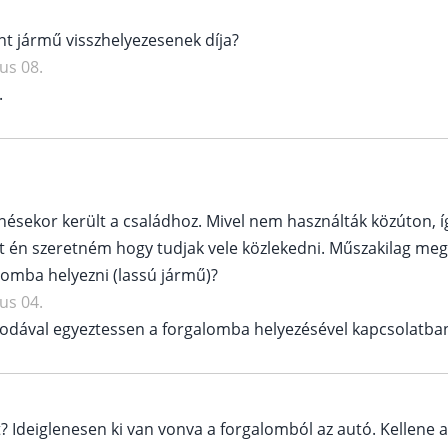
nt jármű visszhelyezesenek díja?
us 08.
.
ésekor került a családhoz. Mivel nem használták közúton, í
 én szeretném hogy tudjak vele közlekedni. Műszakilag meg
lomba helyezni (lassú jármű)?
us 04.
rodával egyeztessen a forgalomba helyezésével kapcsolatba
t? Ideiglenesen ki van vonva a forgalomból az autó. Kellene 