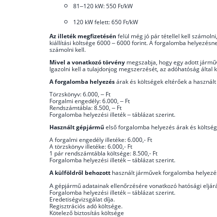
81–120 kW: 550 Ft/kW
120 kW felett: 650 Ft/kW
Az illeték megfizetésén
felül még jó pár tétellel kell számol
kiállítási költsége 6000 – 6000 forint. A forgalomba helyezésn
számolni kell.
Mivel a vonatkozó törvény
megszabja, hogy egy adott járműve
Igazolni kell a tulajdonjog megszerzését, az adóhatóság által 
A forgalomba helyezés
árak és költségek eltérőek a használt
Törzskönyv: 6.000, – Ft
Forgalmi engedély: 6.000, – Ft
Rendszámtábla: 8.500, – Ft
Forgalomba helyezési illeték – táblázat szerint.
Használt gépjármű
első forgalomba helyezés árak és költség
A forgalmi engedély illetéke: 6.000,- Ft
A törzskönyv illetéke: 6.000,- Ft
1 pár rendszámtábla költsége: 8.500,- Ft
Forgalomba helyezési illeték – táblázat szerint.
A külföldről behozott
használt járművek forgalomba helyezése
A
gépjármű adatainak ellenőrzésére vonatkozó hatósági eljárás 
Forgalomba helyezési illeték – táblázat szerint.
Eredetiségvizsgálat díja.
Regisztrációs adó költsége.
Kötelező biztosítás költsége