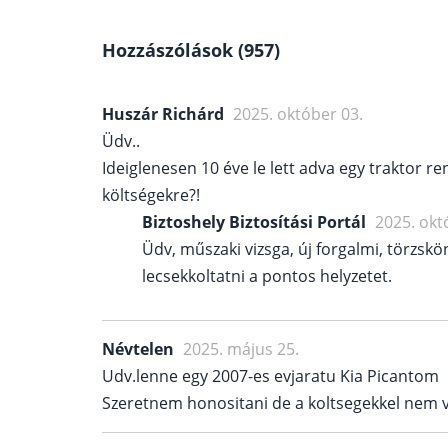
Hozzászólások (957)
Huszár Richárd
2025. október 03.
Üdv..
Ideiglenesen 10 éve le lett adva egy traktor 
költségekre?!
Biztoshely Biztosítási Portál
2025. okt
Üdv, műszaki vizsga, új forgalmi, törzskö
lecsekkoltatni a pontos helyzetet.
Névtelen
2025. május 25.
Udv.lenne egy 2007-es evjaratu Kia Picantom
Szeretnem honositani de a koltsegekkel nem 