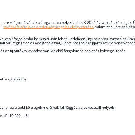
ni, mire világossá válnak a forgalomba helyezés 2023-2024 évi árak és költségek. 
ek
további feltétele az eredetiségvizsgálat elvégeztetése
, valamint a kötelező gép
l csak forgalomba helyezés után lehet közlekedni, így az ehhez tartozó szükség
kiállított regisztrációs adóigazolással, illetve használt gépjárművekre vonatkozó
 és az új autókra vonatkozóan. Az első forgalomba helyezés költségei tehát:
ek a következők:
kor az alábbi költségek merülnek fel, függően a behozatali helytől:
díj: 10.900, – Ft