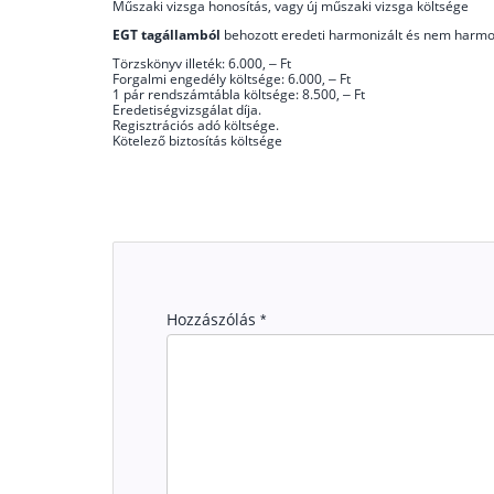
Műszaki vizsga honosítás, vagy új műszaki vizsga költsége
EGT tagállamból
behozott eredeti harmonizált és nem harmon
Törzskönyv illeték: 6.000, – Ft
Forgalmi engedély költsége: 6.000, – Ft
1 pár rendszámtábla költsége: 8.500, – Ft
Eredetiségvizsgálat díja.
Regisztrációs adó költsége.
Kötelező biztosítás költsége
Hozzászólás
*