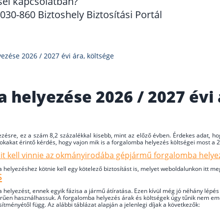
sel kapcsolatban?
30-860 Biztoshely Biztosítási Portál
zése 2026 / 2027 évi ára, költsége
helyezése 2026 / 2027 évi 
ezésre, ez a szám 8,2 százalékkal kisebb, mint az előző évben. Érdekes adat, 
okakat érintő kérdés, hogy vajon mik is a forgalomba helyezés költségei most a
mit kell vinnie az okmányirodába gépjármű forgalomba helye
elyezéshez kötnie kell egy kötelező biztosítást is, melyet weboldalunkon itt me
s
helyezést, ennek egyik fázisa a jármű átíratása. Ezen kívül még jó néhány lépés v
rűen használhassuk. A forgalomba helyezés árak és költségek úgy tűnik nem eme
esítményétől függ. Az alábbi táblázat alapján a jelenlegi díjak a következők: