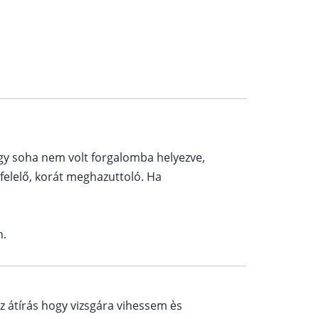
gy soha nem volt forgalomba helyezve,
felelő, korát meghazuttoló. Ha
n.
az átírás hogy vizsgára vihessem ès