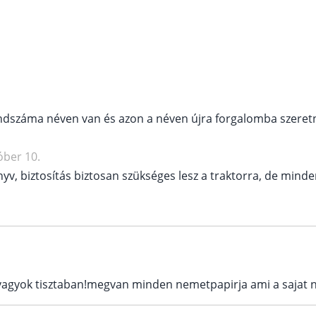
rendszáma néven van és azon a néven újra forgalomba szeret
óber 10.
nyv, biztosítás biztosan szükséges lesz a traktorra, de mind
vagyok tisztaban!megvan minden nemetpapirja ami a sajat 