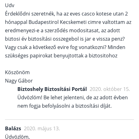
Udv
Érdeklődni szeretnék, ha az eves casco kotese utan 2
hónappal Budapestirol Kecskemeti cimre valtottam az
eredmenyezi-e a szerződés modositasat, az adott
biztosi év biztosítási osszegebol is jar e vissza penz?
Vagy csak a következő evire fog vonatkozni? Minden
szükséges papirokat benyujtottak a biztositohoz
Köszönöm
Nagy Gábor
Biztoshely Biztosítási Portál
2020. október 15.
Üdvözlöm! Be lehet jelenteni, de az adott évben
nem fogja befolyásolni a biztosítási díját.
Balázs
2020. május 13.
Üdvözlöm,