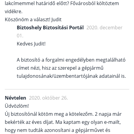
lakcímemmel határidő előtt? Fővárosból költöztem
vidékre.
Köszönöm a választ! Judit
Biztoshely Biztosítási Portál
2020. december
01.
Kedves Judit!
A biztosító a forgalmi engedélyben megtalálható
címet nézi, hisz az szerepel a gépjármű
tulajdonosának/üzembentartójának adatainál is.
Névtelen
2020. október 26.
Üdvözlöm!
Új biztosítónál kötöm meg a kötelezőm. 2 napja már
bekérték az éves díjat. Ma kaptam egy olyan e-mailt,
hogy nem tudták azonosítani a gépjárművet és