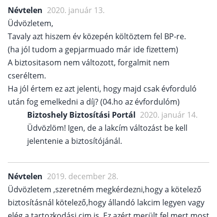
Névtelen
2020. január 13.
Üdvözletem,
Tavaly azt hiszem év közepén költöztem fel BP-re.
(ha jól tudom a gepjarmuado már ide fizettem)
A biztositasom nem változott, forgalmit nem
cseréltem.
Ha jól értem ez azt jelenti, hogy majd csak évforduló
után fog emelkedni a díj? (04.ho az évfordulóm)
Biztoshely Biztosítási Portál
2020. január 14.
Üdvözlöm! Igen, de a lakcím változást be kell
jelentenie a biztosítójánál.
Névtelen
2019. december 28.
Üdvözletem ,szeretném megkérdezni,hogy a kötelező
biztosításnál kötelező,hogy állandó lakcim legyen vagy
elég a tartozkodási cim is .Ez azért merült fel mert most