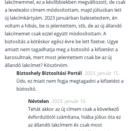
lakcímemmel, ez a későbbiekben megváltozott, de csak
a levelezési címem módosítottam, majd júliusban lett
új lakcímkártyám. 2023 januárban baleseteztem, én
voltam a hibás, be is jelentettem, stb, de az új állandó
lakcímemet csak ezzel együtt módosítottam. A
biztosítás a kötéskor egész évre be lett fizetve. Ugye
amiatt nem tagadhatja meg a biztosító a kifizetést a
karosultnak, mert most jelentettem csak be az új
állandó lakcímet? Köszönöm.
Biztoshely Biztosítási Portál
2023. január 15.
Üdv, ez miatt nem fogja megtagadni a kifizetést a
biztosító.
Névtelen
2023. január 16.
Tehát akkor az új címem csak a következő
évfordulótól számítana, hiába július óta ez
az állandó lakcímem és csak most