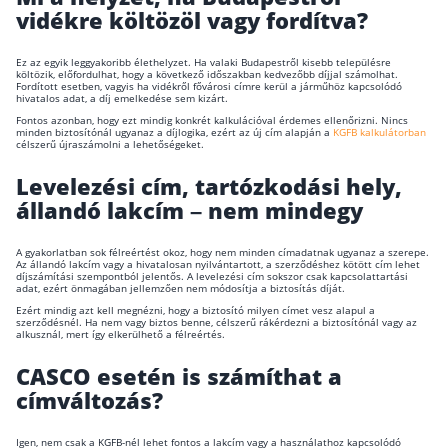
vidékre költözöl vagy fordítva?
Ez az egyik leggyakoribb élethelyzet. Ha valaki Budapestről kisebb településre
költözik, előfordulhat, hogy a következő időszakban kedvezőbb díjjal számolhat.
Fordított esetben, vagyis ha vidékről fővárosi címre kerül a járműhöz kapcsolódó
hivatalos adat, a díj emelkedése sem kizárt.
Fontos azonban, hogy ezt mindig konkrét kalkulációval érdemes ellenőrizni. Nincs
minden biztosítónál ugyanaz a díjlogika, ezért az új cím alapján a
KGFB kalkulátorban
célszerű újraszámolni a lehetőségeket.
Levelezési cím, tartózkodási hely,
állandó lakcím – nem mindegy
A gyakorlatban sok félreértést okoz, hogy nem minden címadatnak ugyanaz a szerepe.
Az állandó lakcím vagy a hivatalosan nyilvántartott, a szerződéshez kötött cím lehet
díjszámítási szempontból jelentős. A levelezési cím sokszor csak kapcsolattartási
adat, ezért önmagában jellemzően nem módosítja a biztosítás díját.
Ezért mindig azt kell megnézni, hogy a biztosító milyen címet vesz alapul a
szerződésnél. Ha nem vagy biztos benne, célszerű rákérdezni a biztosítónál vagy az
alkusznál, mert így elkerülhető a félreértés.
CASCO esetén is számíthat a
címváltozás?
Igen, nem csak a KGFB-nél lehet fontos a lakcím vagy a használathoz kapcsolódó