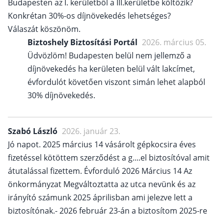
Budapesten az I. kerületből a III.kerületbe költözik?
Konkrétan 30%-os díjnövekedés lehetséges?
Válaszát köszönöm.
Biztoshely Biztosítási Portál
2026. március 05.
Üdvözlöm! Budapesten belül nem jellemző a
díjnövekedés ha kerületen belül vált lakcímet,
évfordulót követően viszont simán lehet alapból
30% díjnövekedés.
Szabó László
2026. január 23.
Jó napot. 2025 március 14 vásárolt gépkocsira éves
fizetéssel kötöttem szerződést a g....el biztosítóval amit
átutalással fizettem. Évforduló 2026 Március 14 Az
önkormányzat Megváltoztatta az utca nevünk és az
irányító számunk 2025 áprilisban ami jelezve lett a
biztosítónak.- 2026 február 23-án a biztosítom 2025-re