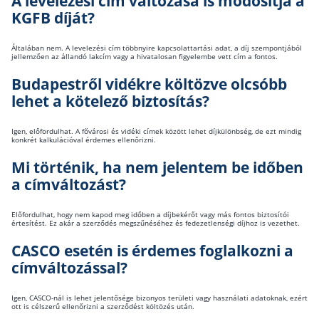
A levelezési cím változása is módosítja a
KGFB díját?
Általában nem. A levelezési cím többnyire kapcsolattartási adat, a díj szempontjából
jellemzően az állandó lakcím vagy a hivatalosan figyelembe vett cím a fontos.
Budapestről vidékre költözve olcsóbb
lehet a kötelező biztosítás?
Igen, előfordulhat. A fővárosi és vidéki címek között lehet díjkülönbség, de ezt mindig
konkrét kalkulációval érdemes ellenőrizni.
Mi történik, ha nem jelentem be időben
a címváltozást?
Előfordulhat, hogy nem kapod meg időben a díjbekérőt vagy más fontos biztosítói
értesítést. Ez akár a szerződés megszűnéséhez és fedezetlenségi díjhoz is vezethet.
CASCO esetén is érdemes foglalkozni a
címváltozással?
Igen, CASCO-nál is lehet jelentősége bizonyos területi vagy használati adatoknak, ezért
ott is célszerű ellenőrizni a szerződést költözés után.