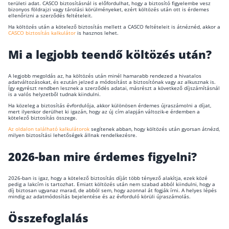
területi adat. CASCO biztosításnál is előfordulhat, hogy a biztosító figyelembe vesz
bizonyos földrajzi vagy tárolási körülményeket, ezért költözés után ott is érdemes
ellenőrizni a szerződés feltételeit.
Ha költözés után a kötelező biztosítás mellett a CASCO feltételeit is átnéznéd, akkor a
CASCO biztosítás kalkulátor
is hasznos lehet.
Mi a legjobb teendő költözés után?
A legjobb megoldás az, ha költözés után minél hamarabb rendezed a hivatalos
adatváltozásokat, és ezután jelzed a módosítást a biztosítónak vagy az alkusznak is.
Így egyrészt rendben lesznek a szerződés adatai, másrészt a következő díjszámításnál
is a valós helyzetből tudnak kiindulni.
Ha közeleg a biztosítás évfordulója, akkor különösen érdemes újraszámolni a díjat,
mert ilyenkor derülhet ki igazán, hogy az új cím alapján változik-e érdemben a
kötelező biztosítás összege.
Az oldalon található kalkulátorok
segítenek abban, hogy költözés után gyorsan átnézd,
milyen biztosítási lehetőségek állnak rendelkezésre.
2026-ban mire érdemes figyelni?
2026-ban is igaz, hogy a kötelező biztosítás díját több tényező alakítja, ezek közé
pedig a lakcím is tartozhat. Emiatt költözés után nem szabad abból kiindulni, hogy a
díj biztosan ugyanaz marad, de abból sem, hogy azonnal át fogják írni. A helyes lépés
mindig az adatmódosítás bejelentése és az évforduló körüli újraszámolás.
Összefoglalás