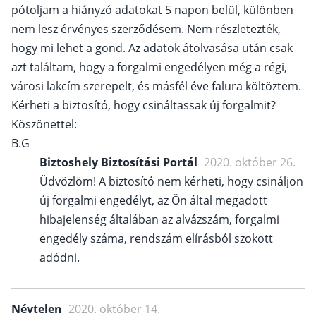
pótoljam a hiányzó adatokat 5 napon belül, különben
nem lesz érvényes szerződésem. Nem részletezték,
hogy mi lehet a gond. Az adatok átolvasása után csak
azt találtam, hogy a forgalmi engedélyen még a régi,
városi lakcím szerepelt, és másfél éve falura költöztem.
Kérheti a biztosító, hogy csináltassak új forgalmit?
Köszönettel:
B.G
Biztoshely Biztosítási Portál
2020. október 26.
Üdvözlöm! A biztosító nem kérheti, hogy csináljon
új forgalmi engedélyt, az Ön által megadott
hibajelenség általában az alvázszám, forgalmi
engedély száma, rendszám elírásból szokott
adódni.
Névtelen
2020. október 14.