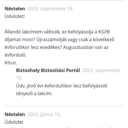
Névtelen
2023. szeptember 18.
Üdvözlet!
Állandó lakcímem változik, ez befolyásolja a KGFB
díjamat most? Újraszámolják vagy csak a következő
évforulókor lesz esedékes? Augusztusban van az
évforduló.
Köszi,
Biztoshely Biztosítási Portál
2023. szeptember
19.
Üdv, jövő évi évfordulókor lesz befolyásoló
tényező a lakcím.
Névtelen
2023. június 15.
Üdvözlet