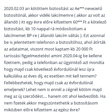
2020.02.03 an kötöttem biztosítást az Ae***-nevezetű
biztosítónál, akkor vidéki lakcímemre ( akkor az volt az
állandó ) itt egy évre előre kifizettem 60*** Ft a kötelező
biztosítást, kb 10 nappal rá módosítottam a
lakcímemet BP-re ( állandó lakcím váltás ). Ezt azonnal
be is jelentettem telefonon a biztosítóhoz, ahol átírták
az adataimat, viszont most kaptam kb 20 000 Ft
tartozási figyelmeztetést amint 2020.04-ig be kellene
fizetnem, pedig a telefonban az ügyintéző azt mondta
hogy majd csak következő évfordulónál lesz újra
kalkulálva az éves díj, ez esetben mit kell tennem?
Fellebbezhetek, hogy majd csak az évfordulónál
emeljenek? Lehet nem is ennél a cégnél kötöm majd
meg az új szerződést.... hanem ott ahol kedvezőbb. Ha
nem fizetek akkor megszüntethetik a biztosításom
miközben előre kifizettem az egész évre?