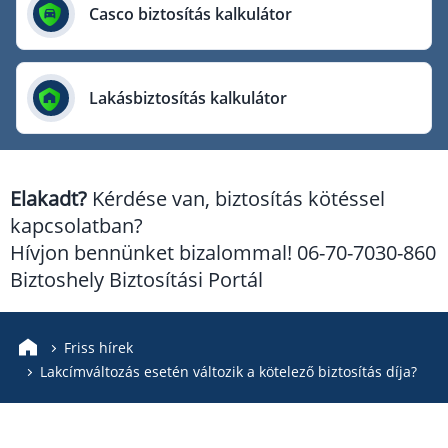
Európai Utazási Biztosító
Casco biztosítás kalkulátor
Europe Assistance
Generali Biztosító
Lakásbiztosítás kalkulátor
Genertel Biztosító
Groupama Biztosító
K&H Biztosító
Elakadt?
Kérdése van, biztosítás kötéssel
KÖBE Biztosító Egyesület
kapcsolatban?
MKB Biztosító
Hívjon bennünket bizalommal! 06-70-7030-860
Mondial Assistance Biztosító
Biztoshely Biztosítási Portál
Posta Biztosító
Signal Biztosító
Friss hírek
Lakcímváltozás esetén változik a kötelező biztosítás díja?
Union Biztosító
Uniqa Biztosító
Vienna Life Biztosító