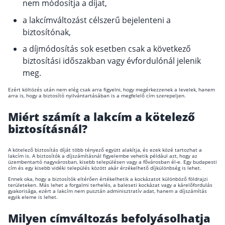
nem módosítja a díjat,
a lakcímváltozást célszerű bejelenteni a
biztosítónak,
a díjmódosítás sok esetben csak a következő
biztosítási időszakban vagy évfordulónál jelenik
meg.
Ezért költözés után nem elég csak arra figyelni, hogy megérkezzenek a levelek, hanem
arra is, hogy a biztosító nyilvántartásában is a megfelelő cím szerepeljen.
Miért számít a lakcím a kötelező
biztosításnál?
A kötelező biztosítás díját több tényező együtt alakítja, és ezek közé tartozhat a
lakcím is. A biztosítók a díjszámításnál figyelembe vehetik például azt, hogy az
üzembentartó nagyvárosban, kisebb településen vagy a fővárosban él-e. Egy budapesti
cím és egy kisebb vidéki település között akár érzékelhető díjkülönbség is lehet.
Ennek oka, hogy a biztosítók eltérően értékelhetik a kockázatot különböző földrajzi
területeken. Más lehet a forgalmi terhelés, a baleseti kockázat vagy a kárelőfordulás
gyakorisága, ezért a lakcím nem pusztán adminisztratív adat, hanem a díjszámítás
egyik eleme is lehet.
Milyen címváltozás befolyásolhatja