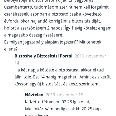
befolyásolja a biztosításom díját. Én vagyok az
üzembentartó, tudomásom szerint nem kell forgalmit
cseréltessek, azonban a biztosító csak a következő
évfordulókor hajlandó korrigálni a biztosítás díját,
holott a szerződésem 2 napos. Így 1 évig kötelez engem
a magasabb összeg fizetésére.
Ez milyen jogszabály alapján jogszerű? Mit tehetek
ellene?
Biztoshely Biztosítási Portál
2019. november
14.
Ha két napja kötötte a biztosítást, akkor el tud
állni tőle. Ezt 14 napig megteheti. Amint ez sikerül,
kössön egy új biztosítást és kész, szerintem.
Névtelen
2019. november 15.
Kifizettették velem 02.28.ig a díjat,
lakcímkártyám pedig csak kb 20-25 nap
múlva lesz :(