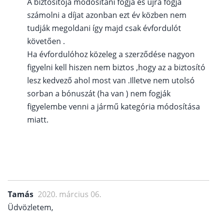
A biztosítója módosítani fogja és újra fogja
számolni a díjat azonban ezt év közben nem
tudják megoldani így majd csak évfordulót
követően .
Ha évfordulóhoz közeleg a szerződése nagyon
figyelni kell hiszen nem biztos ,hogy az a biztosító
lesz kedvező ahol most van .Illetve nem utolsó
sorban a bónuszát (ha van ) nem fogják
figyelembe venni a jármű kategória módosítása
miatt.
Tamás
2020. március 06.
Üdvözletem,