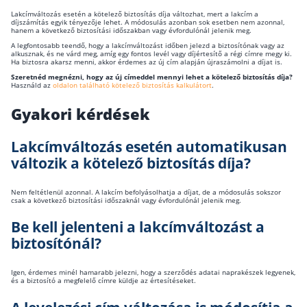
Lakcímváltozás esetén a kötelező biztosítás díja változhat, mert a lakcím a
díjszámítás egyik tényezője lehet. A módosulás azonban sok esetben nem azonnal,
hanem a következő biztosítási időszakban vagy évfordulónál jelenik meg.
A legfontosabb teendő, hogy a lakcímváltozást időben jelezd a biztosítónak vagy az
alkusznak, és ne várd meg, amíg egy fontos levél vagy díjértesítő a régi címre megy ki.
Ha biztosra akarsz menni, akkor érdemes az új cím alapján újraszámolni a díjat is.
Szeretnéd megnézni, hogy az új címeddel mennyi lehet a kötelező biztosítás díja?
Használd az
oldalon található kötelező biztosítás kalkulátort
.
Gyakori kérdések
Lakcímváltozás esetén automatikusan
változik a kötelező biztosítás díja?
Nem feltétlenül azonnal. A lakcím befolyásolhatja a díjat, de a módosulás sokszor
csak a következő biztosítási időszaknál vagy évfordulónál jelenik meg.
Be kell jelenteni a lakcímváltozást a
biztosítónál?
Igen, érdemes minél hamarabb jelezni, hogy a szerződés adatai naprakészek legyenek,
és a biztosító a megfelelő címre küldje az értesítéseket.