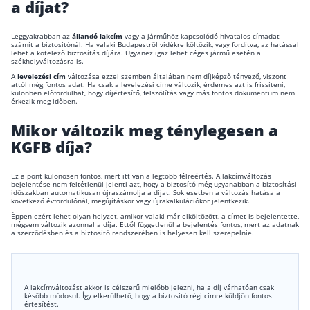
a díjat?
Leggyakrabban az
állandó lakcím
vagy a járműhöz kapcsolódó hivatalos címadat
számít a biztosítónál. Ha valaki Budapestről vidékre költözik, vagy fordítva, az hatással
lehet a kötelező biztosítás díjára. Ugyanez igaz lehet céges jármű esetén a
székhelyváltozásra is.
A
levelezési cím
változása ezzel szemben általában nem díjképző tényező, viszont
attól még fontos adat. Ha csak a levelezési címe változik, érdemes azt is frissíteni,
különben előfordulhat, hogy díjértesítő, felszólítás vagy más fontos dokumentum nem
érkezik meg időben.
Mikor változik meg ténylegesen a
KGFB díja?
Ez a pont különösen fontos, mert itt van a legtöbb félreértés. A lakcímváltozás
bejelentése nem feltétlenül jelenti azt, hogy a biztosító még ugyanabban a biztosítási
időszakban automatikusan újraszámolja a díjat. Sok esetben a változás hatása a
következő évfordulónál, megújításkor vagy újrakalkulációkor jelentkezik.
Éppen ezért lehet olyan helyzet, amikor valaki már elköltözött, a címet is bejelentette,
mégsem változik azonnal a díja. Ettől függetlenül a bejelentés fontos, mert az adatnak
a szerződésben és a biztosító rendszerében is helyesen kell szerepelnie.
A lakcímváltozást akkor is célszerű mielőbb jelezni, ha a díj várhatóan csak
később módosul. Így elkerülhető, hogy a biztosító régi címre küldjön fontos
értesítést.