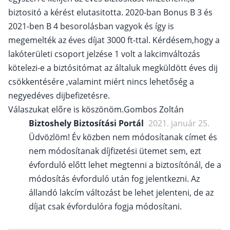
biztositó a kérést elutasitotta. 2020-ban Bonus B 3 és
2021-ben B 4 besorolásban vagyok és így is
megemelték az éves díjat 3000 ft-ttal. Kérdésem,hogy a
lakóterületi csoport jelzése 1 volt a lakcimváltozás
kötelezi-e a biztósitómat az általuk megküldött éves dij
csökkentésére ,valamint miért nincs lehetőség a
negyedéves dijbefizetésre.
Válaszukat előre is köszönöm.Gombos Zoltán
Biztoshely Biztosítási Portál
2021. január 25.
Üdvözlöm! Év közben nem módosítanak címet és
nem módosítanak díjfizetési ütemet sem, ezt
évforduló előtt lehet megtenni a biztosítónál, de a
módosítás évforduló után fog jelentkezni. Az
állandó lakcím változást be lehet jelenteni, de az
díjat csak évfordulóra fogja módosítani.