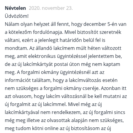
Névtelen
2020. november 23.
Üdvözlöm!
Nálam olyan helyzet áll fennt, hogy december 5-én van
a kötelezőm fordulónapja. Mivel biztosítót szeretnék
váltani, ezért a jelenlegit határidőn belül fel is
mondtam. Az állandó lakcímem múlt héten változott
meg, amit elektronikus ügyintézéssel jelentettem be,
de az új lakcímkártyát postai úton még nem kaptam
meg. A forgalmi okmány ügyintézésnél azt az
információt találtam, hogy a lakcímváltozás esetén
nem szükséges a forgalmi okmány cseréje. Azonban itt
azt olvasom, hogy lakcím változásnál be kell mutatni az
új forgalmit az új lakcímmel. Mivel még az új
lakcímkártyával nem rendelkezem, az új forgalmi sincs
még meg illetve az olvasottak alapján nem szükséges,
meg tudom kötni online az új biztosításom az új