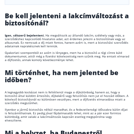
Be kell jelenteni a lakcímváltozást a
biztosítónál?
Igen, célszerű bejelenteni.
Ha megváltozik az állandó lakcím, székhely vagy más, a
szerződéshez kapcsolódó hivatalos adat, azt érdemes jelezni a biztosítónak vagy az
alkusznak. Ez nemcsak a díj miatt fontos, hanem azért is, mert a biztosítási szerződés
adatainak naprakésznek kell lenniük.
Gyakorlati szempontból ez azért is lényeges, mert ha a biztosító a régi címre küld
dokumentumot, attól még a fizetési kötelezettség nem szűnik meg. Ha emiatt elmarad
a díjfizetés, annak komoly következménye lehet.
Mi történhet, ha nem jelented be
időben?
A legnagyobb kockázat nem is feltétlenül maga a díjkülönbség, hanem az, hogy a
biztosító által küldött értesítés, díjbekérő vagy felszólítás nem jut el hozzád időben. A
kötelező biztosításnál ez különösen veszélyes, mert a díjfizetés elmaradása miatt a
szerződés megszűnhet.
Ilyenkor a jármű biztosítás nélkül maradhat, és a fedezetlenségi időszakra külön díjat
is felszámíthatnak. Ez pedig jóval fájdalmasabb lehet, mint az a pár ezer forintos
különbség, amit valaki a lakcímváltozás kapcsán esetleg megspórolna vagy
elveszítene.
Mi a helyzet, ha Budapestről