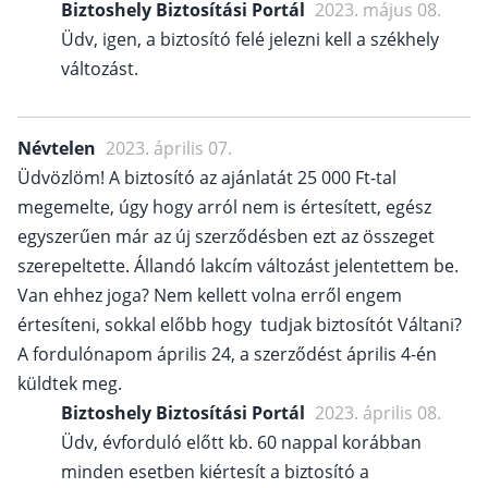
Biztoshely Biztosítási Portál
2023. május 08.
Üdv, igen, a biztosító felé jelezni kell a székhely
változást.
Névtelen
2023. április 07.
Üdvözlöm! A biztosító az ajánlatát 25 000 Ft-tal
megemelte, úgy hogy arról nem is értesített, egész
egyszerűen már az új szerződésben ezt az összeget
szerepeltette. Állandó lakcím változást jelentettem be.
Van ehhez joga? Nem kellett volna erről engem
értesíteni, sokkal előbb hogy tudjak biztosítót Váltani?
A fordulónapom április 24, a szerződést április 4-én
küldtek meg.
Biztoshely Biztosítási Portál
2023. április 08.
Üdv, évforduló előtt kb. 60 nappal korábban
minden esetben kiértesít a biztosító a