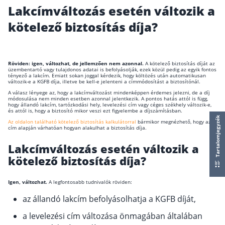
Lakcímváltozás esetén változik a
Wáberer Hungária Biztosító
kötelező biztosítás díja?
Biztosítási hírek
Röviden: igen, változhat, de jellemzően nem azonnal.
A kötelező biztosítás díját az
üzembentartó vagy tulajdonos adatai is befolyásolják, ezek közül pedig az egyik fontos
Gépjárműs hírek
tényező a lakcím. Emiatt sokan joggal kérdezik, hogy költözés után automatikusan
változik-e a KGFB díja, illetve be kell-e jelenteni a címmódosítást a biztosítónál.
A válasz lényege az, hogy a lakcímváltozást mindenképpen érdemes jelezni, de a díj
módosulása nem minden esetben azonnal jelentkezik. A pontos hatás attól is függ,
Kapcsolat
hogy állandó lakcím, tartózkodási hely, levelezési cím vagy céges székhely változik-e,
és attól is, hogy a biztosító mikor veszi ezt figyelembe a díjszámításban.
Tartalomjegyzék
Az oldalon található kötelező biztosítás kalkulátorral
bármikor megnézhető, hogy az új
Bejelentkezés
cím alapján várhatóan hogyan alakulhat a biztosítás díja.
Lakcímváltozás esetén változik a
kötelező biztosítás díja?
Igen, változhat.
A legfontosabb tudnivalók röviden:
az állandó lakcím befolyásolhatja a KGFB díját,
a levelezési cím változása önmagában általában