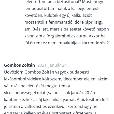
jelentettem be a biztosítónál? Most, hogy
lemódosítottam náluk a kárbejelentést
követően, küldtek egy új kalkulációt
mostantól a fennmaradó időre (áprilisig),
ami 0-ás lett, mert a balesetet követő napon
kivontam a forgalomból az autót. Akkor ha
jól értem ez nem impaktálja a kárrendezést?
Gombos Zoltán
2021. január 24.
Üdvözlöm.Gombos Zoltán vagyok,budapesti
lakásomból vidékre költöztem, december elején lakcim
változás bejelentését megtettem-a
virus nehézségei miatt,sajnos csak január 20-án
kaptam kézhez az új lakcimkártyámat. A biztosítom felé
jeleztem a változást és ezenkivül kértem,hogy ne
egyszerre kelljen az éves biztositást kifizetnem.,a