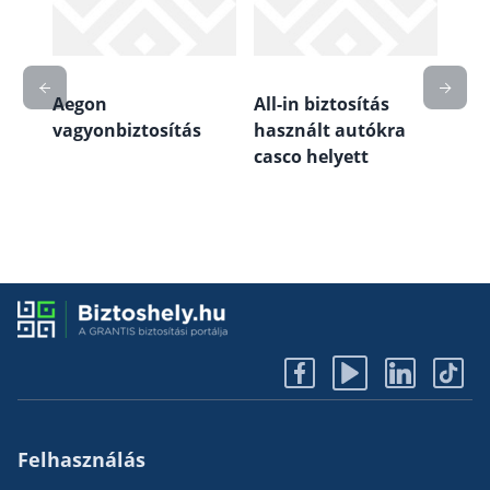
Aegon
All-in biztosítás
Alfa
vagyonbiztosítás
használt autókra
bizt
ás,
casco helyett
fel
köte
lak
Felhasználás