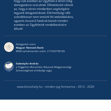
hogy sok esetben az Ügyfelek e téren még
támogatásra szorulnak. Elkötelezett célunk
az, hogy e téren mindenben segítségére
legyünk látogatóinknak. Elérhetőségi időt
szándékosan nem tettünk fel weboldalukra,
ugyanis ésszerű határok között minden
esetben az Ügyfeleink rendelkezésére
állunk!
Felügyeleti szerv
Magyar Nemzeti Bank
MNB nyilvántartási szám: 217020798185
Sebestyén András
a Független Biztosítási Alkuszok Magyarországi
Szövetségének elnökségi tagja.
www.biztoshely.hu - minden jog fenntartva - 2012 - 2026