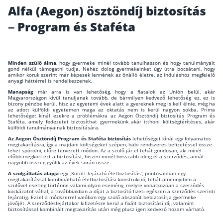
Alfa (Aegon) ösztöndíj biztosítás
Wáberer Hungária Biztosító
– Program és Staféta
Biztosítási hírek
Minden szülő álma
, hogy gyermeke minél tovább tanulhasson és hogy tanulmányait
gond nélkül támogatni tudja. Nehéz dolog gyermekeinket úgy útra bocsátani, hogy
Gépjárműs hírek
amikor koruk szerint már képesek lennének az önálló életre, az induláshoz megfelelő
anyagi háttérrel is rendelkezzenek.
Manapság
már arra is van lehetőség, hogy a fiatalok az Unión belül, akár
Magyarországon kívül tanuljanak tovább, de bármilyen kedvező lehetőség ez, ez is
Kapcsolat
bizony pénzbe kerül, hisz az egyetemi évek alatt a gyereknek meg is kell élnie, még ha
az adott külföldi egyetemen maga az oktatás nem is kerül nagyon sokba. Príma
lehetőséget kínál ezekre a problémákra az Aegon Ösztöndíj biztosítás Program és
Bejelentkezés
Staféta, amely fedezetet biztosíthat gyermekünk akár itthoni költségtérítéses, akár
külföldi tanulmányainak biztosítására.
Az Aegon Ösztöndíj Program és Staféta biztosítás
lehetőséget kínál egy folyamatos
megtakarításra, így a majdani költségeket szépen, habi rendszeres befizetéssel össze
lehet spórolni, előre tervezett módon. Az a szülő jár el tehát gondosan, aki minél
előbb megköti ezt a biztosítást, hiszen minél hosszabb ideig él a szerződés, annál
nagyobb összeg gyűlik az évek során össze.
A szolgáltatás alapja
egy „Kötött lejáratú életbiztosítás”, pontosabban egy
megtakarítással kombinálható életbiztosítási konstrukció, tehát amennyiben a
szülővel esetleg történne valami olyan esemény, melyre vonatkozóan a szerződés
kockázatot vállal, a továbbiakban a díjat a biztosító fizeti egészen a szerződés szerinti
lejáratig. Ezzel a módszerrel valóban egy szülő abszolút bebiztosítja gyermeke
jövőjét. A szerződéslejártakor kifizetésre kerül a fixált biztosítási díj, valamint
biztosítással kombinált megtakarítás után még plusz igen kedvező hozam várható.