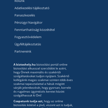
Rólunk
Adatkezelési tájékoztató
Panaszkezelés
Pénzügyi Navigátor
Fenntarthatósági közzététel
Fogyasztóvédelem
Ügyféltájékoztatás
Partnereink
A biztoshely.hu
biztosítási portál online
biztosítási alkusszal szerződött le azért,
hogy Önnek maximális és szakértői
szolgáltatásokat tudjon nyújtani. Szakértő
kollégáink magas szakmai szinten több éves
szakmai tapasztalattal a hátuk mögött
várják jelentkezését, hogy gyorsan, korrekt
és rugalmas ügyintézés keretei között
szolgálhassuk ki Önt!
Csapatunk tudja azt,
hogy az online
biztosítás kötésé a jövő, viszont azt is tudjuk,