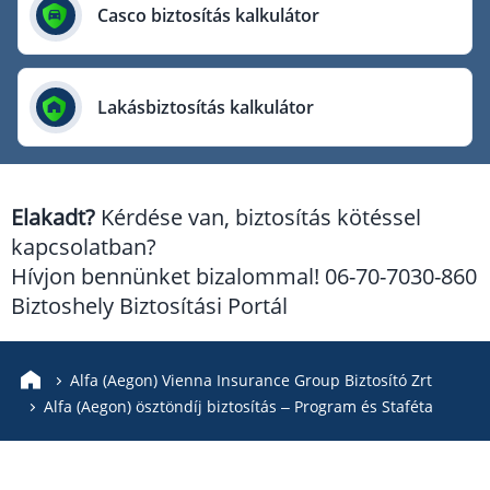
Európai Utazási Biztosító
Casco biztosítás kalkulátor
Europe Assistance
Generali Biztosító
Lakásbiztosítás kalkulátor
Genertel Biztosító
Groupama Biztosító
K&H Biztosító
Elakadt?
Kérdése van, biztosítás kötéssel
KÖBE Biztosító Egyesület
kapcsolatban?
MKB Biztosító
Hívjon bennünket bizalommal! 06-70-7030-860
Mondial Assistance Biztosító
Biztoshely Biztosítási Portál
Posta Biztosító
Signal Biztosító
Alfa (Aegon) Vienna Insurance Group Biztosító Zrt
Alfa (Aegon) ösztöndíj biztosítás – Program és Staféta
Union Biztosító
Uniqa Biztosító
Vienna Life Biztosító