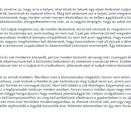
sítás ismérve az, hogy arra a helyre, ahol élünk és lakunk egy olyan fedezetet tud
árok, betörések és lopások ellen is. Meg kell védenünk azt a helyet, amit megter
teremtenünk, hogy minden simán menjen életünkben és ne kelljen aggódnunk a bizt
 lakásbiztosítás elengedhetetlen ma már, az is nagyon lényeges, hogy az adott m
 hol tudjuk megkötni azt, de mielőtt döntenénk, körül kell néznünk és megnézni 
en és kiszámolja azt, amit esetleg ön nem tud. Csak pár információt kell megadnia
 használata rendkívül könnyen elsajátítható és nem kell azon aggódnia, hogy eset
 nagyon megfontoltan kell döntenünk, hogy hosszútávon csak jól járjunk a dönté
etek a természeti csapásokból és betörésekből származó események. Egy lakásbizt
körű és sok mindenre kiterjedő, persze minden biztosító társaság más csomagot kín
alkalmaznunk kell a biztosítási kalkulátort és valakinek a tanácsát kérni. Ezekke
ssal már el is tudjuk érni a kalkulátort, pillanatok alatt el tudjuk intézni bizto
 az elmúlt években. Merőben más a biztosításokat megkötni, hiszen nem lehet ak
hova, csak leülünk a fotelbe és pár kattintással meg tudjuk tenni azt, amire az
tási formák és csomagok között. Nem kell többet a sok felesleges folyamattal ves
z a legbiztosabb módszer minden esetben, hiszen ezen a módon olyan nagy előnyh
et eléggé hangsúlyozni, hogy mekkora jelentőséggel bír, milyen szolgáltatási cs
nk kell környezetünkhöz és meg kell próbálnunk alkalmazni a gyakorlatban is az 
ternet most már beivódott mindennapjainkba, az életünk részévé vált, ami egy nag
előtt tájékozódik a legjobb biztosítók árai, feltételei tekintetében és így nem fo