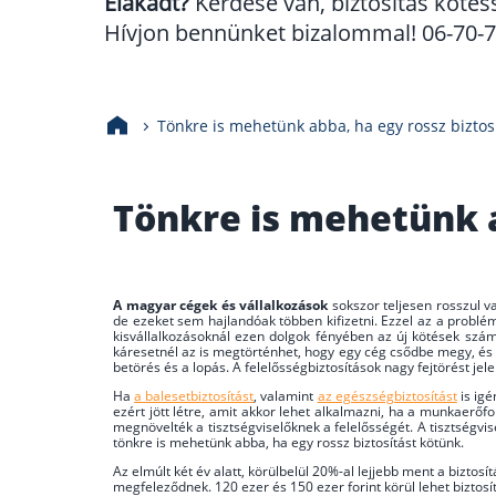
Elakadt?
Kérdése van, biztosítás kötés
Hívjon bennünket bizalommal! 06-70-70
Tönkre is mehetünk abba, ha egy rossz biztos
Tönkre is mehetünk a
A magyar cégek és vállalkozások
sokszor teljesen rosszul va
de ezeket sem hajlandóak többen kifizetni. Ezzel az a probléma
kisvállalkozásoknál ezen dolgok fényében az új kötések szám
káresetnél az is megtörténhet, hogy egy cég csődbe megy, és ha
betörés és a lopás. A felelősségbiztosítások nagy fejtörést jel
Ha
a balesetbiztosítást
, valamint
az egészségbiztosítást
is igé
ezért jött létre, amit akkor lehet alkalmazni, ha a munkaerőfor
megnövelték a tisztségviselőknek a felelősségét. A tisztségvis
tönkre is mehetünk abba, ha egy rossz biztosítást kötünk.
Az elmúlt két év alatt, körülbelül 20%-al lejjebb ment a biztos
megfeleződnek. 120 ezer és 150 ezer forint körül lehet bizto