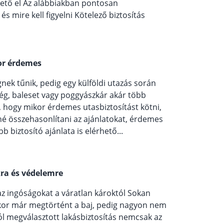
ető el Az alábbiakban pontosan
s mire kell figyelni Kötelező biztosítás
kor érdemes
nek tűnik, pedig egy külföldi utazás során
ég, baleset vagy poggyászkár akár több
i, hogy mikor érdemes utasbiztosítást kötni,
né összehasonlítani az ajánlatokat, érdemes
bb biztosító ajánlata is elérhető...
kra és védelemre
 az ingóságokat a váratlan károktól Sokan
kor már megtörtént a baj, pedig nagyon nem
ól megválasztott lakásbiztosítás nemcsak az