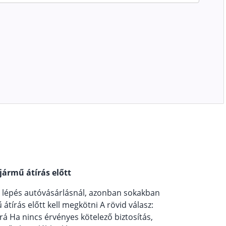
jármű átírás előtt
b lépés autóvásárlásnál, azonban sokakban
tírás előtt kell megkötni A rövid válasz:
á Ha nincs érvényes kötelező biztosítás,