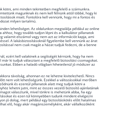
junk kötni, ami minden tekintetben megfelelő a számunkra.
emtettünk magunknak és nem kell félnünk attól többé, hogy ki
osítások miatt. Fontolóra kell vennünk, hogy mi a fontos és
ódozat milyen tartalmú.
minden lehetőséget. Az oldalunkon megtalálja például az online
 ahhoz, hogy tovább tudjon lépni és a kalkulátor pillanatok
leg valamit elszámol vagy nem azt az információt kapja, ami
ssel. A lakásbiztosításoknál figyelembe kell vennünk az árat
osítással nem csak magát a házat tudjuk fedezni, de a benne
ál, ezért kell valakinek a segítségét kérnünk, hogy ha nem
l már ki tudjuk választani a megfelelő biztosítási csomagokat.
sításunkat. Ebben a haladó világban hihetetlenül jó módszer az
kora távolság, ahonnan ez ne lehetne kivitelezhető. Nincs
előtt nem volt lehetőségünk. Ezekkel a változásokkal merőben
ződnünk és ezentúl pillanatok alatt meg tudjuk kötni a
öz lehetni jutni, mint az összes vezető biztosító ajánlatának
omagot választunk, mivel tönkre is mehetünk abba, ha egy
újításokat és ezen túl könnyebben tudunk mindent elvégezni
yon jó dolog, mert például egy biztosításkötés előtt hatalmas
rdulhat elő, hogy akár magánszemélyként, akár vállalkozóként