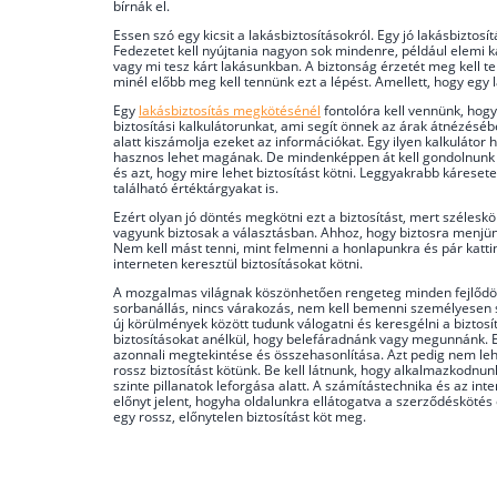
bírnák el.
Essen szó egy kicsit a lakásbiztosításokról. Egy jó lakásbizto
Fedezetet kell nyújtania nagyon sok mindenre, például elemi k
vagy mi tesz kárt lakásunkban. A biztonság érzetét meg kell 
minél előbb meg kell tennünk ezt a lépést. Amellett, hogy egy
Egy
lakásbiztosítás megkötésénél
fontolóra kell vennünk, hogy
biztosítási kalkulátorunkat, ami segít önnek az árak átnézéséb
alatt kiszámolja ezeket az információkat. Egy ilyen kalkulátor
hasznos lehet magának. De mindenképpen át kell gondolnunk és
és azt, hogy mire lehet biztosítást kötni. Leggyakrabb káres
található értéktárgyakat is.
Ezért olyan jó döntés megkötni ezt a biztosítást, mert széles
vagyunk biztosak a választásban. Ahhoz, hogy biztosra menjünk 
Nem kell mást tenni, mint felmenni a honlapunkra és pár kattintá
interneten keresztül biztosításokat kötni.
A mozgalmas világnak köszönhetően rengeteg minden fejlődött
sorbanállás, nincs várakozás, nem kell bemenni személyesen se
új körülmények között tudunk válogatni és keresgélni a biztosí
biztosításokat anélkül, hogy belefáradnánk vagy megunnánk. E
azonnali megtekintése és összehasonlítása. Azt pedig nem leh
rossz biztosítást kötünk. Be kell látnunk, hogy alkalmazkodnu
szinte pillanatok leforgása alatt. A számítástechnika és az in
előnyt jelent, hogyha oldalunkra ellátogatva a szerződéskötés 
egy rossz, előnytelen biztosítást köt meg.