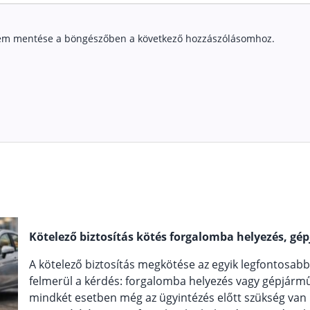
em mentése a böngészőben a következő hozzászólásomhoz.
Kötelező biztosítás kötés forgalomba helyezés, gép
A kötelező biztosítás megkötése az egyik legfontosab
felmerül a kérdés: forgalomba helyezés vagy gépjármű á
mindkét esetben még az ügyintézés előtt szükség van r