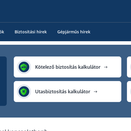
ók
Biztosítási hírek
Gépjárműs hírek
Kötelező biztosítás kalkulátor
Utasbiztosítás kalkulátor