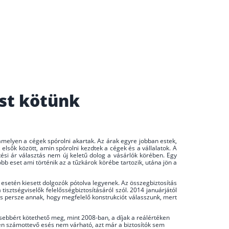
ást kötünk
, amelyen a cégek spórolni akartak. Az árak egyre jobban estek,
 elsők között, amin spórolni kezdtek a cégek és a vállalatok. A
ési ár választás nem új keletű dolog a vásárlók körében. Egy
bb eset ami történik az a tűzkárok körébe tartozik, utána jön a
t esetén kiesett dolgozók pótolva legyenek. Az összegbiztosítás
 tisztségviselők felelősségbiztosításáról szól. 2014 januárjától
, és persze annak, hogy megfelelő konstrukciót válasszunk, mert
vesebbért kötethető meg, mint 2008-ban, a díjak a reálértéken
rén számottevő esés nem várható, azt már a biztosítók sem