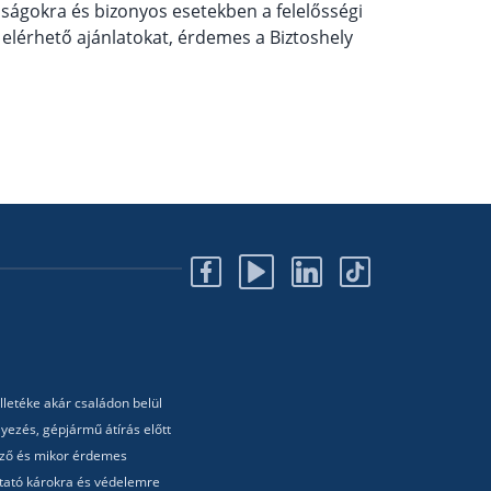
óságokra és bizonyos esetekben a felelősségi
 elérhető ajánlatokat, érdemes a Biztoshely
lletéke akár családon belül
yezés, gépjármű átírás előtt
lező és mikor érdemes
utató károkra és védelemre