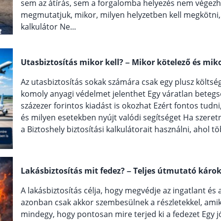
sem az átírás, sem a forgalomba helyezés nem végezh
megmutatjuk, mikor, milyen helyzetben kell megkötni, é
kalkulátor Ne...
Utasbiztosítás mikor kell? – Mikor kötelező és mi
Az utasbiztosítás sokak számára csak egy plusz költség
komoly anyagi védelmet jelenthet Egy váratlan betegs
százezer forintos kiadást is okozhat Ezért fontos tudn
és milyen esetekben nyújt valódi segítséget Ha szeret
a Biztoshely biztosítási kalkulátorait használni, ahol tö
Lakásbiztosítás mit fedez? – Teljes útmutató káro
A lakásbiztosítás célja, hogy megvédje az ingatlant és
azonban csak akkor szembesülnek a részletekkel, ami
mindegy, hogy pontosan mire terjed ki a fedezet Egy j