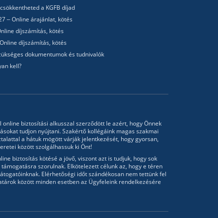
 csökkentheted a KGFB díjad
7 – Online árajánlat, kötés
nline díjszámítás, kötés
Online díjszámítás, kötés
 Szükséges dokumentumok és tudnivalók
an kell?
l online biztosítási alkusszal szerződött le azért, hogy Önnek
tásokat tudjon nyújtani. Szakértő kollégáink magas szakmai
talattal a hátuk mögött várják jelentkezését, hogy gyorsan,
retei között szolgálhassuk ki Önt!
ine biztosítás kötésé a jövő, viszont azt is tudjuk, hogy sok
támogatásra szorulnak. Elkötelezett célunk az, hogy e téren
átogatóinknak. Elérhetőségi időt szándékosan nem tettünk fel
atárok között minden esetben az Ügyfeleink rendelkezésére