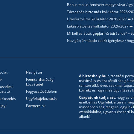
Bonus malus rendszer magyarázat / így
Társasház biztosítás kalkulátor 2026/202
Utasbiztosítás kalkulátor 2026/2027 ➡️ O
Lakásbiztosítás kalkulátor 2026/2027 ➡️ 
Mi kell az autó, gépjármű átíráshoz? –
Nav gépjárműadó csekk igénylése / hogy
solat
Navigátor
A biztoshely.hu
biztosítási portá
nk
Fenntarthatósági
maximális és szakértői szolgálta
közzététel
szinten több éves szakmai tapasz
kezelési
korrekt és rugalmas ügyintézés ke
oztató
Fogyasztóvédelem
Csapatunk tudja azt,
hogy az onl
szkezelés
Ügyféltájékoztatás
esetben az Ügyfelek e téren még 
ügyi
Partnereink
mindenben segítségére legyünk l
weboldalukra, ugyanis ésszerű h
állunk!