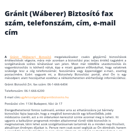
Wáberer Hungária Biztosító
Gránit (Wáberer) Biztosító fax
szám, telefonszám, cím, e-mail
Biztosítási hírek
cím
Gépjárműs hírek
A
Gránit (Wáberer) Biztosító
megalakulásakor csakis gépjármű biztosítások
Kapcsolat
értékesítését végezte, mára már azonban a biztosítási piac teljes értékű tagjaként a
szolgáltatások széles kínálatával van jelen. Most már többféle utasbiztosítás és
vagyonbiztosítás is köthető náluk, épp e miatt gyakran előfordulhat, hogy valakinek
szüksége lesz a cég telefonszámár, faxszámára vagy éppenséggel e-mail-, esetleg
Bejelentkezés
postacímére. Ezért vagyunk mi, a Biztoshely Biztosítási portál, ahol Ön is egy
másodperc alatt hozzájuthat ezekhez a nélkülözhetetlen elérhetőségi információkhoz.
Gránit Biztosító Zrt. fax szám: 06-1-666-6404
Telefonszám: 06-1-666-6200
E-mail cím:
ugyfelszolgalat@granitbiztosito.hu
Postázási cím: 1134 Budapest, Váci út 17
Elengedhetetlenül fontos tudnivaló, amikor arra az elhatározásra jut bármely
biztosítási fajta kapcsán, hogy a meglévő konstrukciót egy kifizetődőbb, jobb
módozatra cseréli, azt a mi oldalunkon keresztül szinte azonnal meg is teheti. Itt
ugyanis a kalkulátor programok minden alkalommal tíznél több biztosítót is
megmutatnak, látni lehet azok szolgáltatásainak tartalmát és a minden nap frissített,
aktuálisan érvényes díjaikat is. Persze nem csak ezzel segítjük az Ön döntését, hanem