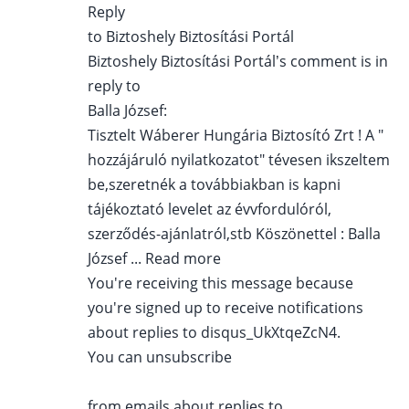
Reply
to Biztoshely Biztosítási Portál
Biztoshely Biztosítási Portál’s comment is in
reply to
Balla József:
Tisztelt Wáberer Hungária Biztosító Zrt ! A "
hozzájáruló nyilatkozatot" tévesen ikszeltem
be,szeretnék a továbbiakban is kapni
tájékoztató levelet az évvfordulóról,
szerződés-ajánlatról,stb Köszönettel : Balla
József ... Read more
You're receiving this message because
you're signed up to receive notifications
about replies to disqus_UkXtqeZcN4.
You can unsubscribe
from emails about replies to