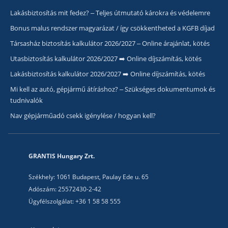
Lakásbiztosítás mit fedez? – Teljes útmutató károkra és védelemre
Bonus malus rendszer magyarázat / így csökkentheted a KGFB díjad
Társasház biztosítás kalkulátor 2026/2027 – Online árajánlat, kötés
Utasbiztosítás kalkulátor 2026/2027 ➡️ Online díjszámítás, kötés
Lakásbiztosítás kalkulátor 2026/2027 ➡️ Online díjszámítás, kötés
Mi kell az autó, gépjármű átíráshoz? – Szükséges dokumentumok és
tudnivalók
Nav gépjárműadó csekk igénylése / hogyan kell?
GRANTIS Hungary Zrt.
Székhely: 1061 Budapest, Paulay Ede u. 65
Adószám: 25572430-2-42
Ügyfélszolgálat: +36 1 58 58 555