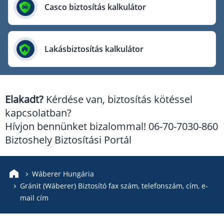
Európai Utazási Biztosító
Casco biztosítás kalkulátor
Europe Assistance
Generali Biztosító
Lakásbiztosítás kalkulátor
Genertel Biztosító
Groupama Biztosító
K&H Biztosító
Elakadt?
Kérdése van, biztosítás kötéssel
KÖBE Biztosító Egyesület
kapcsolatban?
MKB Biztosító
Hívjon bennünket bizalommal! 06-70-7030-860
Mondial Assistance Biztosító
Biztoshely Biztosítási Portál
Posta Biztosító
Signal Biztosító
Wáberer Hungária
Gránit (Wáberer) Biztosító fax szám, telefonszám, cím, e-
Union Biztosító
mail cím
Uniqa Biztosító
Vienna Life Biztosító