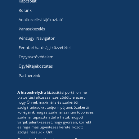
Kapcsolat
Rólunk
Adatkezelési tájékoztató
Panaszkezelés
Pénzügyi Navigátor
Fenntarthatósági közzététel
Fogyasztóvédelem
Ügyféltájékoztatás
Partnereink
A biztoshely.hu
biztosítási portál online
biztosítási alkusszal szerződött le azért,
hogy Önnek maximális és szakértői
szolgáltatásokat tudjon nyújtani. Szakértő
kollégáink magas szakmai szinten több éves
szakmai tapasztalattal a hátuk mögött
várják jelentkezését, hogy gyorsan, korrekt
és rugalmas ügyintézés keretei között
szolgálhassuk ki Önt!