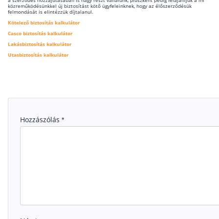
a szerződés hozzájutásában is nagy részt vállalunk, pluszként pedig felajánljuk a mi
közreműködésünkkel új biztosítást kötő ügyfeleinknek, hogy az élőszerződésük
felmondását is elintézzük díjtalanul.
Kötelező biztosítás kalkulátor
Casco biztosítás kalkulátor
Lakásbiztosítás kalkulátor
Utasbiztosítás kalkulátor
Hozzászólás
*