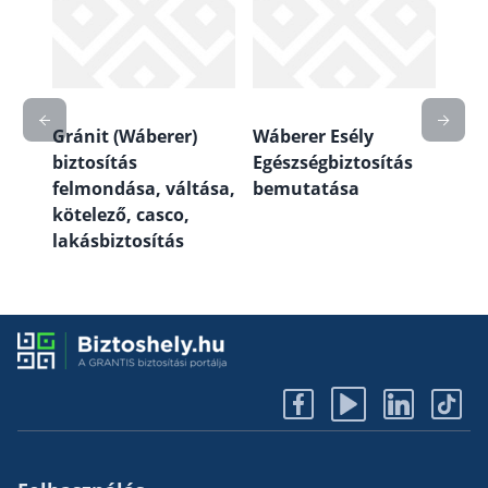
Gránit (Wáberer)
Wáberer Esély
Grá
biztosítás
Egészségbiztosítás
CMR
felmondása, váltása,
bemutatása
kötelező, casco,
lakásbiztosítás