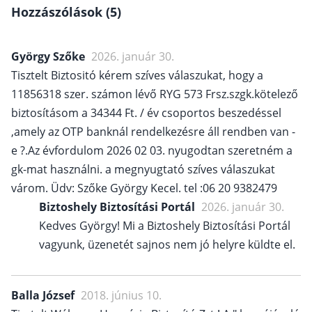
Hozzászólások (5)
György Szőke
2026. január 30.
Tisztelt Biztositó kérem szíves válaszukat, hogy a
11856318 szer. számon lévő RYG 573 Frsz.szgk.kötelező
biztosításom a 34344 Ft. / év csoportos beszedéssel
,amely az OTP banknál rendelkezésre áll rendben van -
e ?.Az évfordulom 2026 02 03. nyugodtan szeretném a
gk-mat használni. a megnyugtató szíves válaszukat
várom. Üdv: Szőke György Kecel. tel :06 20 9382479
Biztoshely Biztosítási Portál
2026. január 30.
Kedves György! Mi a Biztoshely Biztosítási Portál
vagyunk, üzenetét sajnos nem jó helyre küldte el.
Balla József
2018. június 10.