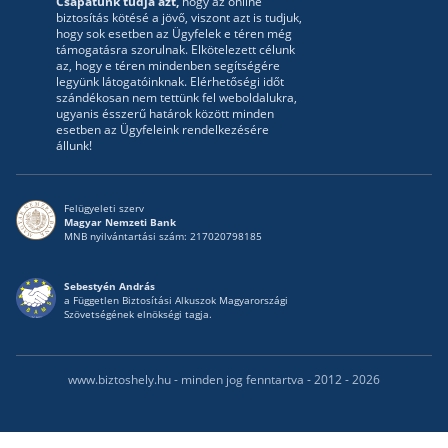
Csapatunk tudja azt,
hogy az online
biztosítás kötésé a jövő, viszont azt is tudjuk,
hogy sok esetben az Ügyfelek e téren még
támogatásra szorulnak. Elkötelezett célunk
az, hogy e téren mindenben segítségére
legyünk látogatóinknak. Elérhetőségi időt
szándékosan nem tettünk fel weboldalukra,
ugyanis ésszerű határok között minden
esetben az Ügyfeleink rendelkezésére
állunk!
Felügyeleti szerv
Magyar Nemzeti Bank
MNB nyilvántartási szám: 217020798185
Sebestyén András
a Független Biztosítási Alkuszok Magyarországi
Szövetségének elnökségi tagja.
www.biztoshely.hu - minden jog fenntartva - 2012 - 2026