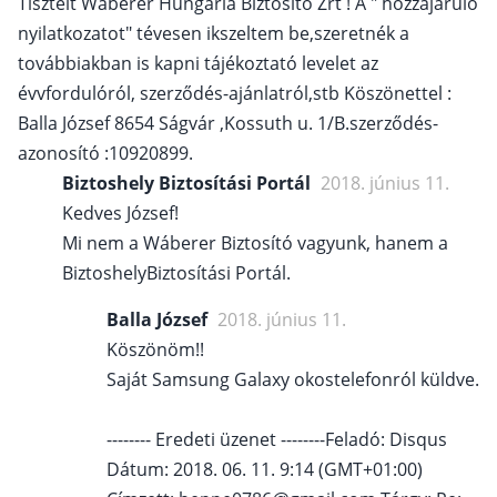
Tisztelt Wáberer Hungária Biztosító Zrt ! A " hozzájáruló
nyilatkozatot" tévesen ikszeltem be,szeretnék a
továbbiakban is kapni tájékoztató levelet az
évvfordulóról, szerződés-ajánlatról,stb Köszönettel :
Balla József 8654 Ságvár ,Kossuth u. 1/B.szerződés-
azonosító :10920899.
Biztoshely Biztosítási Portál
2018. június 11.
Kedves József!
Mi nem a Wáberer Biztosító vagyunk, hanem a
BiztoshelyBiztosítási Portál.
Balla József
2018. június 11.
Köszönöm!!
Saját Samsung Galaxy okostelefonról küldve.
-------- Eredeti üzenet --------Feladó: Disqus
Dátum: 2018. 06. 11. 9:14 (GMT+01:00)