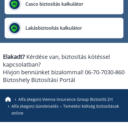
Európai Utazási Biztosító
Casco biztosítás kalkulátor
Europe Assistance
Generali Biztosító
Lakásbiztosítás kalkulátor
Genertel Biztosító
Groupama Biztosító
K&H Biztosító
Elakadt?
Kérdése van, biztosítás kötéssel
KÖBE Biztosító Egyesület
kapcsolatban?
MKB Biztosító
Hívjon bennünket bizalommal! 06-70-7030-860
Mondial Assistance Biztosító
Biztoshely Biztosítási Portál
Posta Biztosító
Signal Biztosító
Alfa (Aegon) Vienna Insurance Group Biztosító Zrt
Alfa (Aegon) Gondviselés – Temetési költség biztosítások
Union Biztosító
online
Uniqa Biztosító
Vienna Life Biztosító