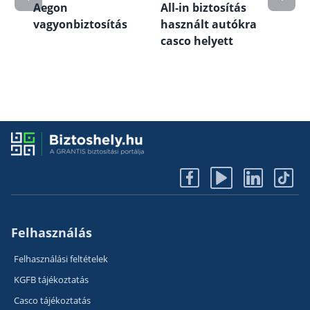
Aegon
All-in biztosítás
Alfa
vagyonbiztosítás
használt autókra
bizt
ás,
casco helyett
fel
köte
lak
Felhasználás
Felhasználási feltételek
KGFB tájékoztatás
Casco tájékoztatás