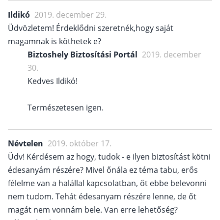
Ildikó
2019. december 29.
Üdvözletem! Érdeklődni szeretnék,hogy saját
magamnak is köthetek e?
Biztoshely Biztosítási Portál
2019. december
30.
Kedves Ildikó!
Természetesen igen.
Névtelen
2019. október 17.
Üdv! Kérdésem az hogy, tudok - e ilyen biztosítást kötni
édesanyám részére? Mivel őnála ez téma tabu, erős
félelme van a halállal kapcsolatban, őt ebbe belevonni
nem tudom. Tehát édesanyam részére lenne, de őt
magát nem vonnám bele. Van erre lehetőség?