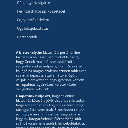
Pénzügyi Navigátor
Fenntarthatósági közzététel
Fogyasztóvédelem
Ügyféltájékoztatás
Partnereink
A biztoshely.hu
biztosítási portál online
biztosítási alkusszal szerződött le azért,
hogy Önnek maximális és szakértői
szolgáltatásokat tudjon nyújtani. Szakértő
kollégáink magas szakmai szinten több éves
szakmai tapasztalattal a hátuk mögött
várják jelentkezését, hogy gyorsan, korrekt
és rugalmas ügyintézés keretei között
szolgálhassuk ki Önt!
Csapatunk tudja azt,
hogy az online
biztosítás kötésé a jövő, viszont azt is tudjuk,
hogy sok esetben az Ügyfelek e téren még
támogatásra szorulnak. Elkötelezett célunk
az, hogy e téren mindenben segítségére
legyünk látogatóinknak. Elérhetőségi időt
szándékosan nem tettünk fel weboldalukra,
ugyanis ésszerű határok között minden