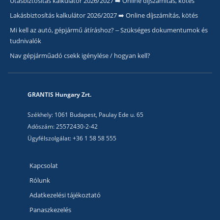
Utasbiztosítás kalkulátor 2026/2027 ➡️ Online díjszámítás, kötés
Lakásbiztosítás kalkulátor 2026/2027 ➡️ Online díjszámítás, kötés
Mi kell az autó, gépjármű átíráshoz? – Szükséges dokumentumok és
tudnivalók
Nav gépjárműadó csekk igénylése / hogyan kell?
GRANTIS Hungary Zrt.
Székhely: 1061 Budapest, Paulay Ede u. 65
Adószám: 25572430-2-42
Ügyfélszolgálat: +36 1 58 58 555
Kapcsolat
Rólunk
Adatkezelési tájékoztató
Panaszkezelés