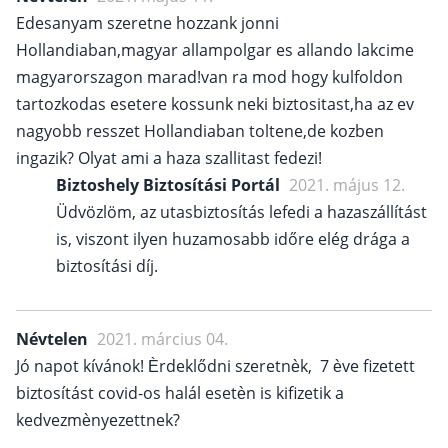
Edesanyam szeretne hozzank jonni
Hollandiaban,magyar allampolgar es allando lakcime
magyarorszagon marad!van ra mod hogy kulfoldon
tartozkodas esetere kossunk neki biztositast,ha az ev
nagyobb resszet Hollandiaban toltene,de kozben
ingazik? Olyat ami a haza szallitast fedezi!
Biztoshely Biztosítási Portál
2021. május 12.
Üdvözlöm, az utasbiztosítás lefedi a hazaszállítást
is, viszont ilyen huzamosabb időre elég drága a
biztosítási díj.
Névtelen
2021. március 04.
Jó napot kívánok! Èrdeklődni szeretnèk, 7 ève fizetett
biztosítást covid-os halál esetèn is kifizetik a
kedvezmènyezettnek?