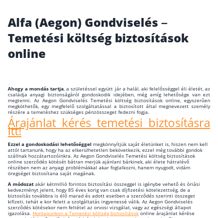
Wáberer Hungária Biztosító
Alfa (Aegon) Gondviselés –
Temetési költség biztosítások
Biztosítási hírek
online
Gépjárműs hírek
Ahogy a mondás tartja
, a születéssel együtt jár a halál, aki felelősséggel éli életét, az
családja anyagi biztonságáról gondoskodik idejében, még amíg lehetősége van ezt
Kapcsolat
megtenni. Az Aegon Gondviselés Temetési költség biztosítások online, egyszerűen
megköthetők, egy megfelelő szolgáltatással a biztosított által megnevezett személy
részére a temetéshez szükséges pénzösszeget fedezni fogja.
Árajánlat kérés temetési biztosításra
Bejelentkezés
itt!
Ezzel a gondoskodási lehetőséggel
megkönnyítjük saját életünket is, hiszen nem kell
attól tartanunk, hogy ha az elkerülhetetlen bekövetkezik, ezzel még további gondok
szállnak hozzátartozóinkra. Az Aegon Gondviselés Temetési költség biztosítások
online szerződés kötését bátran merjük ajánlani bárkinek, aki élete hátralévő
részében nem az anyagi problémákkal akar foglalkozni, hanem nyugodt, vidám
öregséget biztosítana saját magának.
A módozat
akár kétmillió forintos biztosítási összeggel is igénybe vehető és óriási
kedvezményt jelent, hogy 85 éves korig van csak díjfizetési kötelezettség, de a
biztosítás továbbra is élő marad és adott esetben a szerződés szerinti összeget
kifizeti, tehát e kor felett a szolgáltatás ingyenessé válik. Az Aegon Gondviselés
szerződés kötésekor nem feltétel az orvosi vizsgálat, vagy az egészségi állapot
igazolása.
Honlapunkon a Temetési költség biztosítások
online árajánlat kérése