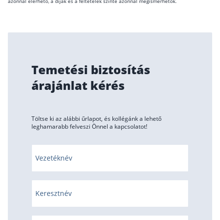
azonnal elérhető, a díjak és a feltételek szinte azonnal megismerhetők.
Temetési biztosítás
árajánlat kérés
Töltse ki az alábbi űrlapot, és kollégánk a lehető
leghamarabb felveszi Önnel a kapcsolatot!
Vezetéknév
Keresztnév