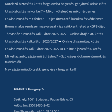
Kötelező biztosítás kötés forgalomba helyezés, gépjármű átírás előtt
Utasbiztosítás mikor kell? – Mikor kötelező és mikor érdemes
Lakásbiztosítás mit fedez? – Teljes útmutató károkra és védelemre
Bonus malus rendszer magyarázat / így csökkentheted a KGFB díjad
Társasház biztosítás kalkulátor 2026/2027 – Online árajánlat, kötés
Utasbiztosítás kalkulátor 2026/2027 ➡️ Online díjszámítás, kötés
Lakásbiztosítás kalkulátor 2026/2027 ➡️ Online díjszámítás, kötés
Mi kell az autó, gépjármű átíráshoz? – Szükséges dokumentumok és
tudnivalók
Nav gépjárműadó csekk igénylése / hogyan kell?
GRANTIS Hungary Zrt.
Székhely: 1061 Budapest, Paulay Ede u. 65
Adószám: 25572430-2-42
Ügyfélszolgálat: +36 1 58 58 555