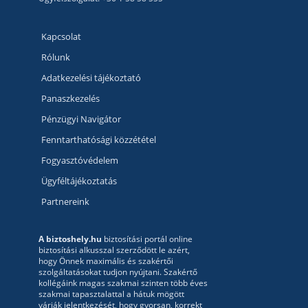
Kapcsolat
Rólunk
Adatkezelési tájékoztató
Panaszkezelés
Pénzügyi Navigátor
Fenntarthatósági közzététel
Fogyasztóvédelem
Ügyféltájékoztatás
Partnereink
A biztoshely.hu
biztosítási portál online
biztosítási alkusszal szerződött le azért,
hogy Önnek maximális és szakértői
szolgáltatásokat tudjon nyújtani. Szakértő
kollégáink magas szakmai szinten több éves
szakmai tapasztalattal a hátuk mögött
várják jelentkezését, hogy gyorsan, korrekt