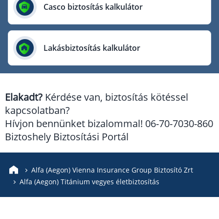
Európai Utazási Biztosító
Casco biztosítás kalkulátor
Europe Assistance
Generali Biztosító
Lakásbiztosítás kalkulátor
Genertel Biztosító
Groupama Biztosító
K&H Biztosító
Elakadt?
Kérdése van, biztosítás kötéssel
KÖBE Biztosító Egyesület
kapcsolatban?
MKB Biztosító
Hívjon bennünket bizalommal! 06-70-7030-860
Mondial Assistance Biztosító
Biztoshely Biztosítási Portál
Posta Biztosító
Signal Biztosító
Alfa (Aegon) Vienna Insurance Group Biztosító Zrt
Alfa (Aegon) Titánium vegyes életbiztosítás
Union Biztosító
Uniqa Biztosító
Vienna Life Biztosító