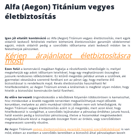
Alfa (Aegon) Titánium vegyes
Wáberer Hungária Biztosító
életbiztosítás
Biztosítási hírek
Igen jól eltalált kombináció
az Alfa (Aegon) Titánium vegyes életbiztosítás, mert egyik
oldalról kedvező feltételek mellett köthetünk életbiztosítást garantált védelemmel
Gépjárműs hírek
együtt, másik oldalról pedig a szerződés időtartama alatt kedvező módon be is
fektethetjük pénzünket.
Kérjen árajánlatot életbiztosításra
most!
Kapcsolat
Ezen felül
a konstrukció magában foglalja a részkifizetés lehetőségét is, mellyel
megtehetjük egy adott időtartam leteltével, hogy egy meghatározott összeghez
Bejelentkezés
jussunk rendszeres időközönként. Ez kitűnő megoldás például annak a szülőnek, aki
gyermekei oktatására szeretné fordítani ezt az pénzt úgy, hogy mellette élő
biztosítással is rendelkezik majd. Kevés életbiztosítás használható fel
hitelfedezetként, az Aegon Titánium ennek a kitételnek is megfelel olyan módon, hogy
hitelét a biztosítási konstrukción belül fizetheti.
Az előre tervezett
öngondoskodás a későbbiek folyamán többszörösen is kamatozhat,
hisz mindazokat a kisebb nagyobb terveinket megvalósíthatjuk majd idősebb
korunkban, melyekre az aktív munkával töltött időben nem volt lehetőségünk. Az
Aegon Titánium vegyes életbiztosítás azért is jó megoldás, mert azon kívül, hogy
hitelfedezetül is szolgálhat, a szerződés lejáratakor a pénzalap értékhez jutunk hozzá,
halál esetén pedig a biztosítási pénzösszeg, illetve a hozamokkal megnövekedett
megtakarításunk közül a magasabb összeget fizeti az örökös, vagy szerződésben
megnevezett személy részére.
Az
Aegon Titánium
vegyes életbiztosításra garantált hozamú szerződéskötéssel
is van
mód, ebben az esetben a szerződés keretében a biztosító által pénzalapban kezelt