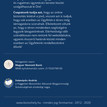
és rugalmas ügyintézés keretei között
szolgálhassuk ki Önt!
Csapatunk tudja azt,
hogy az online
biztosítás kötésé a jövő, viszont azt is tudjuk,
hogy sok esetben az Ügyfelek e téren még
támogatásra szorulnak. Elkötelezett célunk
az, hogy e téren mindenben segítségére
legyünk látogatóinknak. Elérhetőségi időt
szándékosan nem tettünk fel weboldalukra,
ugyanis ésszerű határok között minden
esetben az Ügyfeleink rendelkezésére
állunk!
Felügyeleti szerv
Magyar Nemzeti Bank
MNB nyilvántartási szám: 217020798185
Sebestyén András
a Független Biztosítási Alkuszok Magyarországi
Szövetségének elnökségi tagja.
www.biztoshely.hu - minden jog fenntartva - 2012 - 2026