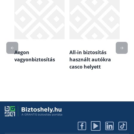
Aegon
All-in biztosítás
Alfa
vagyonbiztosítás
használt autókra
bizt
ás,
casco helyett
fel
köte
lak