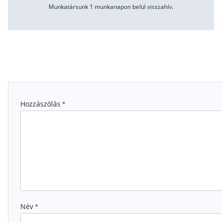
Munkatársunk 1 munkanapon belül visszahív.
Hozzászólás
*
Név
*