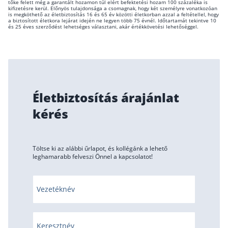
tőke felett még a garantált hozamon túl elért befektetési hozam 100 százaléka is
kifizetésre kerül. Előnyös tulajdonsága a csomagnak, hogy két személyre vonatkozóan
is megköthető az életbiztosítás 16 és 65 év közötti életkorban azzal a feltétellel, hogy
a biztosított életkora lejárat idején ne legyen több 75 évnél. Időtartamát tekintve 10
és 25 éves szerződést lehetséges választani, akár értékkövetési lehetőséggel.
Életbiztosítás árajánlat
kérés
Töltse ki az alábbi űrlapot, és kollégánk a lehető
leghamarabb felveszi Önnel a kapcsolatot!
Vezetéknév
Keresztnév