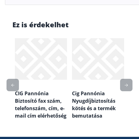
Ez is érdekelhet
r
CIG Pannónia
Cig Pannónia
Cig
Biztosító fax szám,
Nyugdíjbiztosítás
bizt
telefonszám, cím, e-
kötés és a termék
mail cím elérhetőség
bemutatása