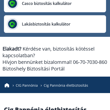
Európai Utazási Biztosító
Casco biztosítás kalkulátor
Europe Assistance
Generali Biztosító
Lakásbiztosítás kalkulátor
Genertel Biztosító
Groupama Biztosító
K&H Biztosító
Elakadt?
Kérdése van, biztosítás kötéssel
KÖBE Biztosító Egyesület
kapcsolatban?
MKB Biztosító
Hívjon bennünket bizalommal! 06-70-7030-860
Mondial Assistance Biztosító
Biztoshely Biztosítási Portál
Posta Biztosító
Signal Biztosító
CIG Pannónia
Cig Pannónia életbiztosítás
Union Biztosító
Uniqa Biztosító
Cig Pannónia életbiztosítás
Vienna Life Biztosító