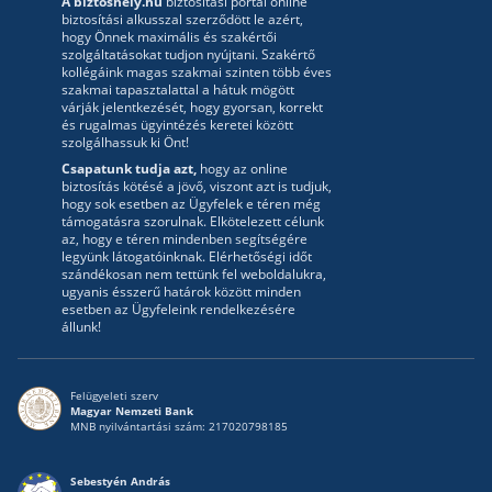
A biztoshely.hu
biztosítási portál online
biztosítási alkusszal szerződött le azért,
hogy Önnek maximális és szakértői
szolgáltatásokat tudjon nyújtani. Szakértő
kollégáink magas szakmai szinten több éves
szakmai tapasztalattal a hátuk mögött
várják jelentkezését, hogy gyorsan, korrekt
és rugalmas ügyintézés keretei között
szolgálhassuk ki Önt!
Csapatunk tudja azt,
hogy az online
biztosítás kötésé a jövő, viszont azt is tudjuk,
hogy sok esetben az Ügyfelek e téren még
támogatásra szorulnak. Elkötelezett célunk
az, hogy e téren mindenben segítségére
legyünk látogatóinknak. Elérhetőségi időt
szándékosan nem tettünk fel weboldalukra,
ugyanis ésszerű határok között minden
esetben az Ügyfeleink rendelkezésére
állunk!
Felügyeleti szerv
Magyar Nemzeti Bank
MNB nyilvántartási szám: 217020798185
Sebestyén András