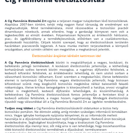
Wáberer Hungária Biztosító
A Cig Pannónia Biztosító Zrt
egyike a teljesen magyar tulajdonban lévő biztosítóknak.
Biztosítási hírek
Alapítása 2007-ben történt, tehát még nagyon fiatal társaság, de eredményei ezt
meghazudtolják. Mind termékkínálata, mind részesedése a biztosítási piacból
dinamikusan növekszik, annak ellenére, hogy a gardasági környezet nem volt a
legkedvezőbb az elmúlt években. Folyamatosan fejlesztik az értékesítői hálózatot,
piac,- és ügyfélérzékeny a termékfejlesztésük, előtérben van a családcentrikus,
Gépjárműs hírek
gondoskodó hozzáállás. Céljaik között szerepel, hogy az életbiztosítások területén
hazánkban piacvezetők legyenek. A haza munka mellett terjeszkednek a környező
országokban, ahol szintén célként van megjelölve a meghatározó jelenlét.
Életbiztosítási árajánlat kérésért kattintson ide!
Kapcsolat
A Cig Pannónia életbiztosítások
között is megtalálhatjuk a vegyes, kockázati, és
befektetés jellegű termékeket. A kockázati életbiztosítás jellemzője, a köthetőség
korhatárának széles keretek között mozogása, a rugalmas díjfizetési feltételek, a
Bejelentkezés
kedvező kifizetési feltételek, az értékkövetési lehetőség, és nem utolsó sorban a
választható biztosítási időtartam. Ezzel szemben a megtakarítási, illetve befektetési
elemet is tartalmazó Cig Pannónia vegyes életbiztosítás jellemzői, hogy biztosan
kifizetéssel szűnik meg, kiegészítő biztosítás megkötése nélkül balesetből fakadó
rokkantságra, illetve kritikus betegségekre is kiterjeszthető a hatálya, orvosi vizsgálat
nélkül is megköthető, kedvező díjfizetési lehetőségek, és kiszámíthatóság. A
befektetéses Cig Pannónia életbiztosítások fontos jellemzője a fentieken kívül a
kedvező adózási feltételek, a magas hozam, rugalmasság. Mindegyik életbiztosítás
típusból nagy választékkal áll a Cig Pannónia Biztosító Zrt az ügyfelei rendelkezésére.
Tudjon meg többet
a Cig Pannónia életbiztosításokról oldalunkon a biztos hely
biztosítási portálon. Ne döntsön addig, amíg minden szükséges információ birtokában
nincs. Vegye igénybe honlapunk nyújtotta kényelmet, és az információk mellett
használja ki a díjszámoló kalkulátorban rejlő lehetőségeket. Kedvező áron bocsátjuk
rendelkezésére. Segítségével kiszámíthatja, hogy a kiválasztott Cig Pannónia
életbiztosítás díja mennyi lesz, sőt még arra is van lehetősége, hogy összehasonlítsa
több biztosító életbiztosítási termékének a díjazásával. természetesen