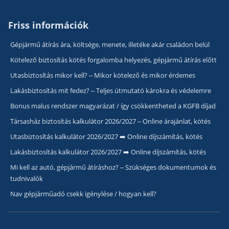
Friss információk
Gépjármű átírás ára, költsége, menete, illetéke akár családon belül
Kötelező biztosítás kötés forgalomba helyezés, gépjármű átírás előtt
Utasbiztosítás mikor kell? – Mikor kötelező és mikor érdemes
Lakásbiztosítás mit fedez? – Teljes útmutató károkra és védelemre
Bonus malus rendszer magyarázat / így csökkentheted a KGFB díjad
Társasház biztosítás kalkulátor 2026/2027 – Online árajánlat, kötés
Utasbiztosítás kalkulátor 2026/2027 ➡️ Online díjszámítás, kötés
Lakásbiztosítás kalkulátor 2026/2027 ➡️ Online díjszámítás, kötés
Mi kell az autó, gépjármű átíráshoz? – Szükséges dokumentumok és
tudnivalók
Nav gépjárműadó csekk igénylése / hogyan kell?