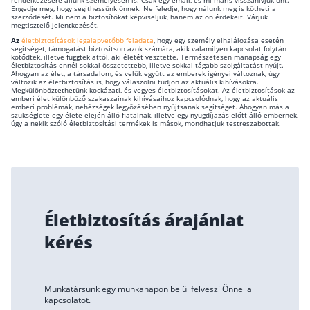
rendelkezésére állunk személyesen is. Csak egy email, és mi máris visszahívjuk önt.
Engedje meg, hogy segíthessünk önnek. Ne feledje, hogy nálunk meg is kötheti a
szerződését. Mi nem a biztosítókat képviseljük, hanem az ön érdekeit. Várjuk
megtisztelő jelentkezését.
Az
életbiztosítások legalapvetőbb feladata
, hogy egy személy elhalálozása esetén
segítséget, támogatást biztosítson azok számára, akik valamilyen kapcsolat folytán
kötődtek, illetve függtek attól, aki életét vesztette. Természetesen manapság egy
életbiztosítás ennél sokkal összetettebb, illetve sokkal tágabb szolgáltatást nyújt.
Ahogyan az élet, a társadalom, és velük együtt az emberek igényei változnak, úgy
változik az életbiztosítás is, hogy válaszolni tudjon az aktuális kihívásokra.
Megkülönböztethetünk kockázati, és vegyes életbiztosításokat. Az életbiztosítások az
emberi élet különböző szakaszainak kihívásaihoz kapcsolódnak, hogy az aktuális
emberi problémák, nehézségek legyőzésében nyújtsanak segítséget. Ahogyan más a
szükséglete egy élete elején álló fiatalnak, illetve egy nyugdíjazás előtt álló embernek,
úgy a nekik szóló életbiztosítási termékek is mások, mondhatjuk testreszabottak.
Életbiztosítás árajánlat
kérés
Munkatársunk egy munkanapon belül felveszi Önnel a
kapcsolatot.