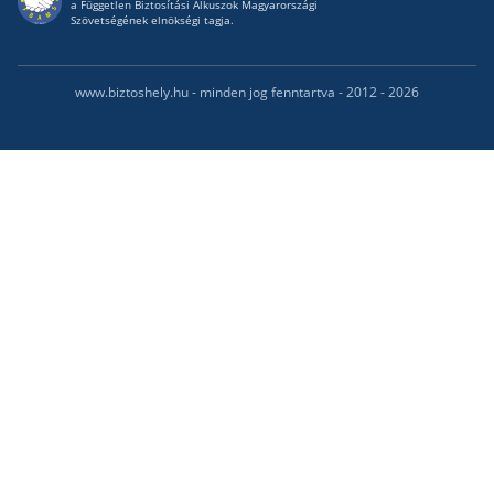
a Független Biztosítási Alkuszok Magyarországi
Szövetségének elnökségi tagja.
www.biztoshely.hu - minden jog fenntartva - 2012 - 2026