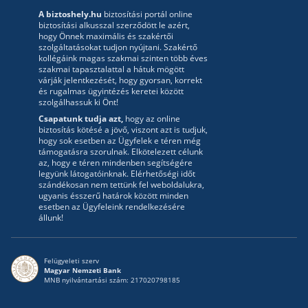
A biztoshely.hu
biztosítási portál online
biztosítási alkusszal szerződött le azért,
hogy Önnek maximális és szakértői
szolgáltatásokat tudjon nyújtani. Szakértő
kollégáink magas szakmai szinten több éves
szakmai tapasztalattal a hátuk mögött
várják jelentkezését, hogy gyorsan, korrekt
és rugalmas ügyintézés keretei között
szolgálhassuk ki Önt!
Csapatunk tudja azt,
hogy az online
biztosítás kötésé a jövő, viszont azt is tudjuk,
hogy sok esetben az Ügyfelek e téren még
támogatásra szorulnak. Elkötelezett célunk
az, hogy e téren mindenben segítségére
legyünk látogatóinknak. Elérhetőségi időt
szándékosan nem tettünk fel weboldalukra,
ugyanis ésszerű határok között minden
esetben az Ügyfeleink rendelkezésére
állunk!
Felügyeleti szerv
Magyar Nemzeti Bank
MNB nyilvántartási szám: 217020798185