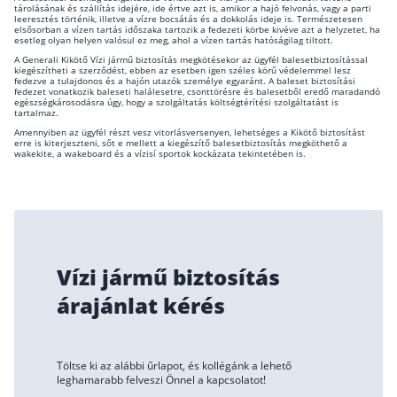
tárolásának és szállítás idejére, ide értve azt is, amikor a hajó felvonás, vagy a parti
leeresztés történik, illetve a vízre bocsátás és a dokkolás ideje is. Természetesen
elsősorban a vízen tartás időszaka tartozik a fedezeti körbe kivéve azt a helyzetet, ha
esetleg olyan helyen valósul ez meg, ahol a vízen tartás hatóságilag tiltott.
A Generali Kikötő Vízi jármű biztosítás megkötésekor az ügyfél balesetbiztosítással
kiegészítheti a szerződést, ebben az esetben igen széles körű védelemmel lesz
fedezve a tulajdonos és a hajón utazók személye egyaránt. A baleset biztosítási
fedezet vonatkozik baleseti halálesetre, csonttörésre és balesetből eredő maradandó
egészségkárosodásra úgy, hogy a szolgáltatás költségtérítési szolgáltatást is
tartalmaz.
Amennyiben az ügyfél részt vesz vitorlásversenyen, lehetséges a Kikötő biztosítást
erre is kiterjeszteni, sőt e mellett a kiegészítő balesetbiztosítás megköthető a
wakekite, a wakeboard és a vízisí sportok kockázata tekintetében is.
Vízi jármű biztosítás
árajánlat kérés
Töltse ki az alábbi űrlapot, és kollégánk a lehető
leghamarabb felveszi Önnel a kapcsolatot!