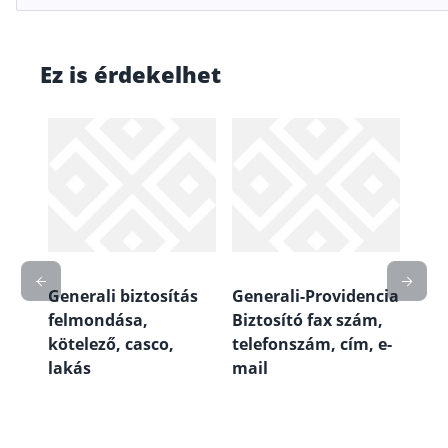
Ez is érdekelhet
Generali biztosítás
Generali-Providencia
Gene
y
felmondása,
Biztosító fax szám,
díj
kötelező, casco,
telefonszám, cím, e-
bef
ött
lakás
mail
egy
élet