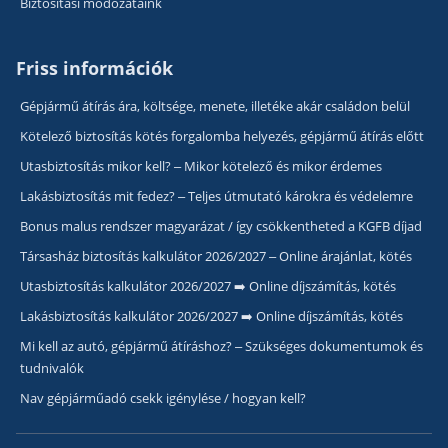
Biztosítási módozataink
Friss információk
Gépjármű átírás ára, költsége, menete, illetéke akár családon belül
Kötelező biztosítás kötés forgalomba helyezés, gépjármű átírás előtt
Utasbiztosítás mikor kell? – Mikor kötelező és mikor érdemes
Lakásbiztosítás mit fedez? – Teljes útmutató károkra és védelemre
Bonus malus rendszer magyarázat / így csökkentheted a KGFB díjad
Társasház biztosítás kalkulátor 2026/2027 – Online árajánlat, kötés
Utasbiztosítás kalkulátor 2026/2027 ➡️ Online díjszámítás, kötés
Lakásbiztosítás kalkulátor 2026/2027 ➡️ Online díjszámítás, kötés
Mi kell az autó, gépjármű átíráshoz? – Szükséges dokumentumok és
tudnivalók
Nav gépjárműadó csekk igénylése / hogyan kell?