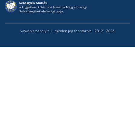
Sebestyén András
a Független Biztosítási Alkuszok Magyarországi
Szövetségének elnökségi tagja.
www.biztoshely.hu - minden jog fenntartva - 2012 - 2026