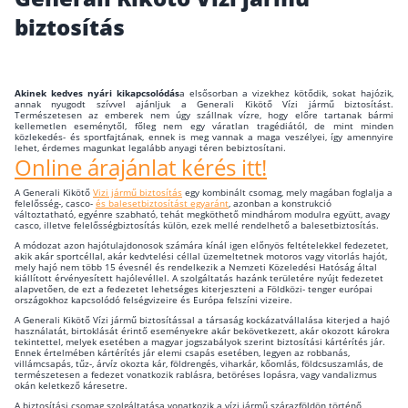
biztosítás
Wáberer Hungária Biztosító
Biztosítási hírek
Akinek kedves nyári kikapcsolódás
a elsősorban a vizekhez kötődik, sokat hajózik,
annak nyugodt szívvel ajánljuk a Generali Kikötő Vízi jármű biztosítást.
Természetesen az emberek nem úgy szállnak vízre, hogy előre tartanak bármi
kellemetlen eseménytől, főleg nem egy váratlan tragédiától, de mint minden
Gépjárműs hírek
közlekedés- és sportfajtának, ennek is meg vannak a maga veszélyei, így amennyire
lehet, érdemes magunkat legalább anyagi téren bebiztosítani.
Online árajánlat kérés itt!
Kapcsolat
A Generali Kikötő
Vizi jármű biztosítás
egy kombinált csomag, mely magában foglalja a
felelősség-, casco-
és balesetbiztosítást egyaránt
, azonban a konstrukció
változtatható, egyénre szabható, tehát megköthető mindhárom modulra együtt, avagy
Bejelentkezés
casco, illetve felelősségbiztosítás külön, ezek mellé rendelhető a balesetbiztosítás.
A módozat azon hajótulajdonosok számára kínál igen előnyös feltételekkel fedezetet,
akik akár sportcéllal, akár kedvtelési céllal üzemeltetnek motoros vagy vitorlás hajót,
mely hajó nem több 15 évesnél és rendelkezik a Nemzeti Közeledési Hatóság által
kiállított érvényesített hajólevéllel. A szolgáltatás hazánk területére nyújt fedezetet
alapvetően, de ezt a fedezetet lehetséges kiterjeszteni a Földközi- tenger európai
országokhoz kapcsolódó felségvizeire és Európa felszíni vizeire.
A Generali Kikötő Vízi jármű biztosítással a társaság kockázatvállalása kiterjed a hajó
használatát, birtoklását érintő eseményekre akár bekövetkezett, akár okozott károkra
tekintettel, melyek esetében a magyar jogszabályok szerint biztosítási kártérítés jár.
Ennek értelmében kártérítés jár elemi csapás esetében, legyen az robbanás,
villámcsapás, tűz-, árvíz okozta kár, földrengés, viharkár, kőomlás, földcsuszamlás, de
természetesen a fedezet vonatkozik rablásra, betöréses lopásra, vagy vandalizmus
okán keletkező káresetre.
A biztosítási csomag szolgáltatása vonatkozik a vízi jármű szárazföldön történő