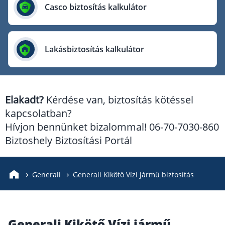
Európai Utazási Biztosító
Casco biztosítás kalkulátor
Europe Assistance
Generali Biztosító
Lakásbiztosítás kalkulátor
Genertel Biztosító
Groupama Biztosító
K&H Biztosító
Elakadt?
Kérdése van, biztosítás kötéssel
KÖBE Biztosító Egyesület
kapcsolatban?
MKB Biztosító
Hívjon bennünket bizalommal! 06-70-7030-860
Mondial Assistance Biztosító
Biztoshely Biztosítási Portál
Posta Biztosító
Signal Biztosító
Generali
Generali Kikötő Vízi jármű biztosítás
Union Biztosító
Uniqa Biztosító
Generali Kikötő Vízi jármű
Vienna Life Biztosító