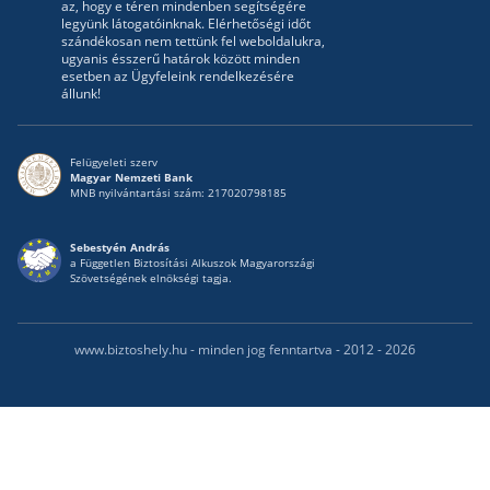
az, hogy e téren mindenben segítségére
legyünk látogatóinknak. Elérhetőségi időt
szándékosan nem tettünk fel weboldalukra,
ugyanis ésszerű határok között minden
esetben az Ügyfeleink rendelkezésére
állunk!
Felügyeleti szerv
Magyar Nemzeti Bank
MNB nyilvántartási szám: 217020798185
Sebestyén András
a Független Biztosítási Alkuszok Magyarországi
Szövetségének elnökségi tagja.
www.biztoshely.hu - minden jog fenntartva - 2012 - 2026