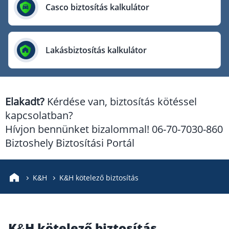
Európai Utazási Biztosító
Casco biztosítás kalkulátor
Europe Assistance
Generali Biztosító
Lakásbiztosítás kalkulátor
Genertel Biztosító
Groupama Biztosító
K&H Biztosító
Elakadt?
Kérdése van, biztosítás kötéssel
KÖBE Biztosító Egyesület
kapcsolatban?
MKB Biztosító
Hívjon bennünket bizalommal! 06-70-7030-860
Mondial Assistance Biztosító
Biztoshely Biztosítási Portál
Posta Biztosító
Signal Biztosító
K&H
K&H kötelező biztosítás
Union Biztosító
Uniqa Biztosító
K&H kötelező biztosítás
Vienna Life Biztosító