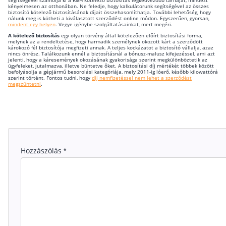
segítségével számolja ki a K&H kötelező biztosítás legkedvezőbb tarifáját, mindezt
kényelmesen az otthonában. Ne feledje, hogy kalkulátorunk segítségével az összes
biztosító kötelező biztosításának díjait összehasonlíthatja. További lehetőség, hogy
nálunk meg is kötheti a kiválasztott szerződést online módon. Egyszerűen, gyorsan,
mindent egy helyen
. Vegye igénybe szolgáltatásainkat, mert megéri.
A kötelező biztosítás
egy olyan törvény által kötelezően előírt biztosítási forma,
melynek az a rendeltetése, hogy harmadik személynek okozott kárt a szerződött
károkozó fél biztosítója megfizeti annak. A teljes kockázatot a biztosító vállalja, azaz
nincs önrész. Találkozunk ennél a biztosításnál a bónusz-malusz kifejezéssel, ami azt
jelenti, hogy a káresemények okozásának gyakorisága szerint megkülönböztetik az
ügyfeleket, jutalmazva, illetve büntetve őket. A biztosítási díj mértékét többek között
befolyásolja a gépjármű besorolási kategóriája, mely 2011-ig lóerő, később kilowattórá
szerint történt. Fontos tudni, hogy
díj nemfizetéssel nem lehet a szerződést
megszüntetni
.
Hozzászólás
*