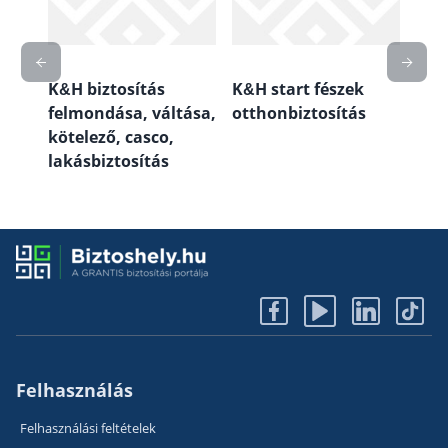
ás
K&H biztosítás
K&H start fészek
K&H
felmondása, váltása,
otthonbiztosítás
kötelező, casco,
lakásbiztosítás
Felhasználás
Felhasználási feltételek