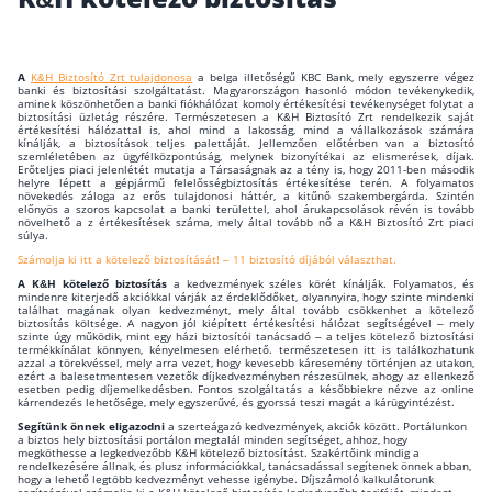
Wáberer Hungária Biztosító
A
K&H Biztosító Zrt tulajdonosa
a belga illetőségű KBC Bank, mely egyszerre végez
Biztosítási hírek
banki és biztosítási szolgáltatást. Magyarországon hasonló módon tevékenykedik,
aminek köszönhetően a banki fiókhálózat komoly értékesítési tevékenységet folytat a
biztosítási üzletág részére. Természetesen a K&H Biztosító Zrt rendelkezik saját
értékesítési hálózattal is, ahol mind a lakosság, mind a vállalkozások számára
kínálják, a biztosítások teljes palettáját. Jellemzően előtérben van a biztosító
Gépjárműs hírek
szemléletében az ügyfélközpontúság, melynek bizonyítékai az elismerések, díjak.
Erőteljes piaci jelenlétét mutatja a Társaságnak az a tény is, hogy 2011-ben második
helyre lépett a gépjármű felelősségbiztosítás értékesítése terén. A folyamatos
növekedés záloga az erős tulajdonosi háttér, a kitűnő szakembergárda. Szintén
előnyös a szoros kapcsolat a banki területtel, ahol árukapcsolások révén is tovább
növelhető a z értékesítések száma, mely által tovább nő a K&H Biztosító Zrt piaci
Kapcsolat
súlya.
Számolja ki itt a kötelező biztosítását! – 11 biztosító díjából választhat.
Bejelentkezés
A K&H kötelező biztosítás
a kedvezmények széles körét kínálják. Folyamatos, és
mindenre kiterjedő akciókkal várják az érdeklődőket, olyannyira, hogy szinte mindenki
találhat magának olyan kedvezményt, mely által tovább csökkenhet a kötelező
biztosítás költsége. A nagyon jól kiépített értékesítési hálózat segítségével – mely
szinte úgy működik, mint egy házi biztosítói tanácsadó – a teljes kötelező biztosítási
termékkínálat könnyen, kényelmesen elérhető. természetesen itt is találkozhatunk
azzal a törekvéssel, mely arra vezet, hogy kevesebb káresemény történjen az utakon,
ezért a balesetmentesen vezetők díjkedvezményben részesülnek, ahogy az ellenkező
esetben pedig díjemelkedésben. Fontos szolgáltatás a későbbiekre nézve az online
kárrendezés lehetősége, mely egyszerűvé, és gyorssá teszi magát a kárügyintézést.
Segítünk önnek eligazodni
a szerteágazó kedvezmények, akciók között. Portálunkon
a biztos hely biztosítási portálon megtalál minden segítséget, ahhoz, hogy
megköthesse a legkedvezőbb K&H kötelező biztosítást. Szakértőink mindig a
rendelkezésére állnak, és plusz információkkal, tanácsadással segítenek önnek abban,
hogy a lehető legtöbb kedvezményt vehesse igénybe. Díjszámoló kalkulátorunk