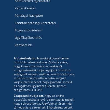
Adatkezelési tájékoztató
Panaszkezelés
Pénzügyi Navigátor
Fenntarthatósági közzététel
Fogyasztóvédelem
Ügyféltájékoztatás
Partnereink
A biztoshely.hu
biztosítási portál online
biztosítási alkusszal szerződött le azért,
hogy Önnek maximális és szakértői
szolgáltatásokat tudjon nyújtani. Szakértő
kollégáink magas szakmai szinten több éves
szakmai tapasztalattal a hátuk mögött
várják jelentkezését, hogy gyorsan, korrekt
és rugalmas ügyintézés keretei között
szolgálhassuk ki Önt!
Csapatunk tudja azt,
hogy az online
biztosítás kötésé a jövő, viszont azt is tudjuk,
hogy sok esetben az Ügyfelek e téren még
támogatásra szorulnak. Elkötelezett célunk