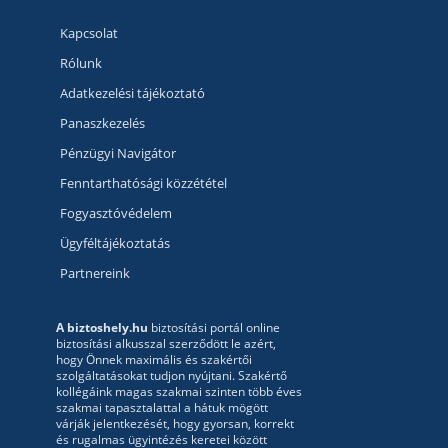
Kapcsolat
Rólunk
Adatkezelési tájékoztató
Panaszkezelés
Pénzügyi Navigátor
Fenntarthatósági közzététel
Fogyasztóvédelem
Ügyféltájékoztatás
Partnereink
A biztoshely.hu
biztosítási portál online
biztosítási alkusszal szerződött le azért,
hogy Önnek maximális és szakértői
szolgáltatásokat tudjon nyújtani. Szakértő
kollégáink magas szakmai szinten több éves
szakmai tapasztalattal a hátuk mögött
várják jelentkezését, hogy gyorsan, korrekt
és rugalmas ügyintézés keretei között