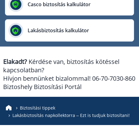
Európai Utazási Biztosító
Casco biztosítás kalkulátor
Europe Assistance
Generali Biztosító
Lakásbiztosítás kalkulátor
Genertel Biztosító
Groupama Biztosító
K&H Biztosító
Elakadt?
Kérdése van, biztosítás kötéssel
KÖBE Biztosító Egyesület
kapcsolatban?
MKB Biztosító
Hívjon bennünket bizalommal! 06-70-7030-860
Mondial Assistance Biztosító
Biztoshely Biztosítási Portál
Posta Biztosító
Signal Biztosító
Biztosítási tippek
Lakásbiztosítás napkollektorra – Ezt is tudjuk biztosítani!
Union Biztosító
Uniqa Biztosító
Vienna Life Biztosító