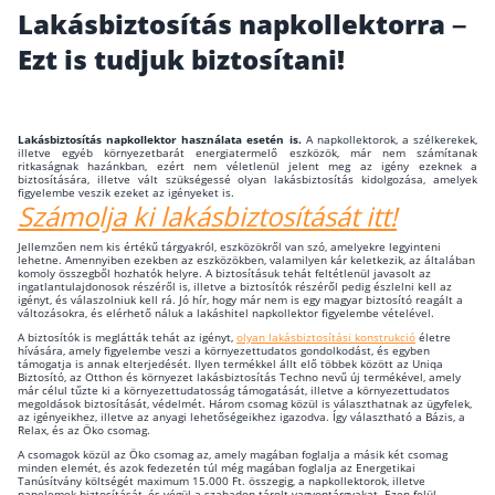
Lakásbiztosítás napkollektorra –
Wáberer Hungária Biztosító
Ezt is tudjuk biztosítani!
Biztosítási hírek
Lakásbiztosítás napkollektor használata esetén is.
A napkollektorok, a szélkerekek,
illetve egyéb környezetbarát energiatermelő eszközök, már nem számítanak
Gépjárműs hírek
ritkaságnak hazánkban, ezért nem véletlenül jelent meg az igény ezeknek a
biztosítására, illetve vált szükségessé olyan lakásbiztosítás kidolgozása, amelyek
figyelembe veszik ezeket az igényeket is.
Számolja ki lakásbiztosítását itt!
Kapcsolat
Jellemzően nem kis értékű tárgyakról, eszközökről van szó, amelyekre legyinteni
lehetne. Amennyiben ezekben az eszközökben, valamilyen kár keletkezik, az általában
Bejelentkezés
komoly összegből hozhatók helyre. A biztosításuk tehát feltétlenül javasolt az
ingatlantulajdonosok részéről is, illetve a biztosítók részéről pedig észlelni kell az
igényt, és válaszolniuk kell rá. Jó hír, hogy már nem is egy magyar biztosító reagált a
változásokra, és elérhető náluk a lakáshitel napkollektor figyelembe vételével.
A biztosítók is meglátták tehát az igényt,
olyan lakásbiztosítási konstrukció
életre
hívására, amely figyelembe veszi a környezettudatos gondolkodást, és egyben
támogatja is annak elterjedését. Ilyen termékkel állt elő többek között az Uniqa
Biztosító, az Otthon és környezet lakásbiztosítás Techno nevű új termékével, amely
már célul tűzte ki a környezettudatosság támogatását, illetve a környezettudatos
megoldások biztosítását, védelmét. Három csomag közül is választhatnak az ügyfelek,
az igényeikhez, illetve az anyagi lehetőségeikhez igazodva. Így választható a Bázis, a
Relax, és az Öko csomag.
A csomagok közül az Öko csomag az, amely magában foglalja a másik két csomag
minden elemét, és azok fedezetén túl még magában foglalja az Energetikai
Tanúsítvány költségét maximum 15.000 Ft. összegig, a napkollektorok, illetve
napelemek biztosítását, és végül a szabadon tárolt vagyontárgyakat. Ezen felül