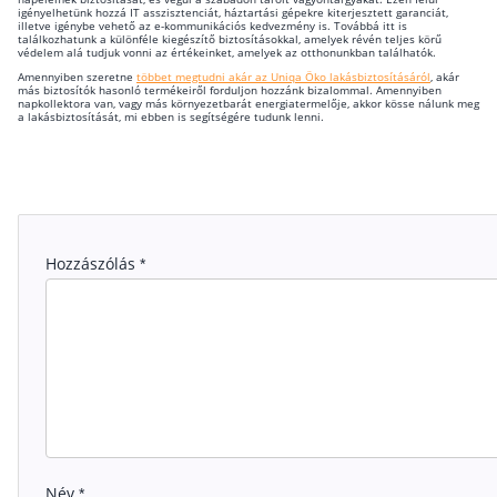
igényelhetünk hozzá IT asszisztenciát, háztartási gépekre kiterjesztett garanciát,
illetve igénybe vehető az e-kommunikációs kedvezmény is. Továbbá itt is
találkozhatunk a különféle kiegészítő biztosításokkal, amelyek révén teljes körű
védelem alá tudjuk vonni az értékeinket, amelyek az otthonunkban találhatók.
Amennyiben szeretne
többet megtudni akár az Uniqa Öko lakásbiztosításáról
, akár
más biztosítók hasonló termékeiről forduljon hozzánk bizalommal. Amennyiben
napkollektora van, vagy más környezetbarát energiatermelője, akkor kösse nálunk meg
a lakásbiztosítását, mi ebben is segítségére tudunk lenni.
Hozzászólás
*
Név
*