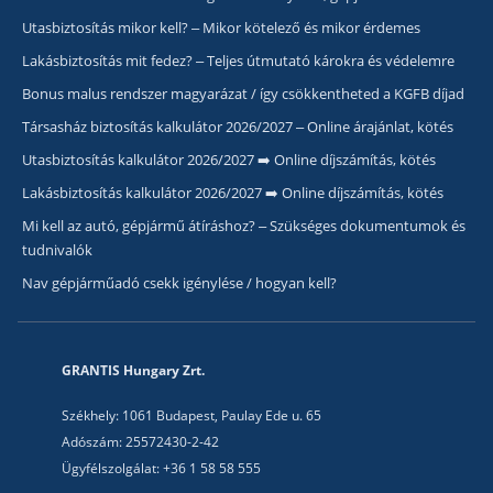
Utasbiztosítás mikor kell? – Mikor kötelező és mikor érdemes
Lakásbiztosítás mit fedez? – Teljes útmutató károkra és védelemre
Bonus malus rendszer magyarázat / így csökkentheted a KGFB díjad
Társasház biztosítás kalkulátor 2026/2027 – Online árajánlat, kötés
Utasbiztosítás kalkulátor 2026/2027 ➡️ Online díjszámítás, kötés
Lakásbiztosítás kalkulátor 2026/2027 ➡️ Online díjszámítás, kötés
Mi kell az autó, gépjármű átíráshoz? – Szükséges dokumentumok és
tudnivalók
Nav gépjárműadó csekk igénylése / hogyan kell?
GRANTIS Hungary Zrt.
Székhely: 1061 Budapest, Paulay Ede u. 65
Adószám: 25572430-2-42
Ügyfélszolgálat: +36 1 58 58 555