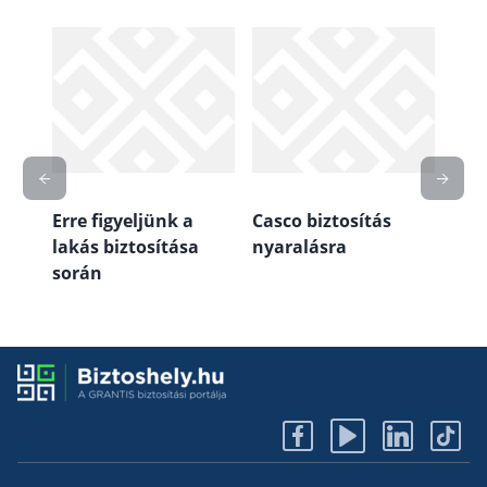
Erre figyeljünk a
Casco biztosítás
Casc
 jó
lakás biztosítása
nyaralásra
moto
során
szol