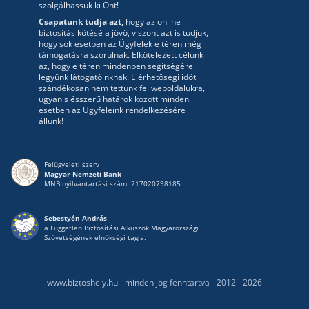
szolgálhassuk ki Önt!
Csapatunk tudja azt,
hogy az online
biztosítás kötésé a jövő, viszont azt is tudjuk,
hogy sok esetben az Ügyfelek e téren még
támogatásra szorulnak. Elkötelezett célunk
az, hogy e téren mindenben segítségére
legyünk látogatóinknak. Elérhetőségi időt
szándékosan nem tettünk fel weboldalukra,
ugyanis ésszerű határok között minden
esetben az Ügyfeleink rendelkezésére
állunk!
Felügyeleti szerv
Magyar Nemzeti Bank
MNB nyilvántartási szám: 217020798185
Sebestyén András
a Független Biztosítási Alkuszok Magyarországi
Szövetségének elnökségi tagja.
www.biztoshely.hu - minden jog fenntartva - 2012 - 2026