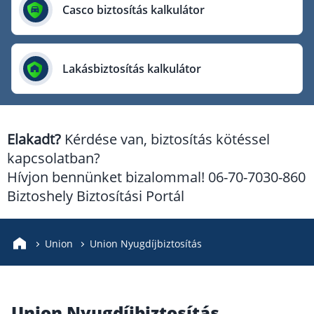
Európai Utazási Biztosító
Casco biztosítás kalkulátor
Europe Assistance
Generali Biztosító
Lakásbiztosítás kalkulátor
Genertel Biztosító
Groupama Biztosító
K&H Biztosító
Elakadt?
Kérdése van, biztosítás kötéssel
KÖBE Biztosító Egyesület
kapcsolatban?
MKB Biztosító
Hívjon bennünket bizalommal! 06-70-7030-860
Mondial Assistance Biztosító
Biztoshely Biztosítási Portál
Posta Biztosító
Signal Biztosító
Union
Union Nyugdíjbiztosítás
Union Biztosító
Uniqa Biztosító
Union Nyugdíjbiztosítás
Vienna Life Biztosító