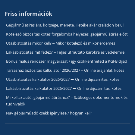
Friss információk
Gépjármű átírás ára, költsége, menete, illetéke akár családon belül
Kötelező biztosítás kötés forgalomba helyezés, gépjármű átírás előtt
Utasbiztosítás mikor kell? – Mikor kötelező és mikor érdemes
Lakásbiztosítás mit fedez? – Teljes útmutató károkra és védelemre
Bonus malus rendszer magyarázat / így csökkentheted a KGFB díjad
Társasház biztosítás kalkulátor 2026/2027 – Online árajánlat, kötés
Utasbiztosítás kalkulátor 2026/2027 ➡️ Online díjszámítás, kötés
Lakásbiztosítás kalkulátor 2026/2027 ➡️ Online díjszámítás, kötés
Mi kell az autó, gépjármű átíráshoz? – Szükséges dokumentumok és
tudnivalók
Nav gépjárműadó csekk igénylése / hogyan kell?