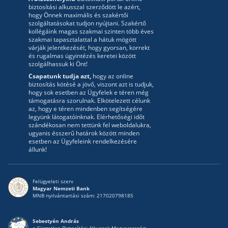
biztosítási alkusszal szerződött le azért,
hogy Önnek maximális és szakértői
szolgáltatásokat tudjon nyújtani. Szakértő
kollégáink magas szakmai szinten több éves
szakmai tapasztalattal a hátuk mögött
várják jelentkezését, hogy gyorsan, korrekt
és rugalmas ügyintézés keretei között
szolgálhassuk ki Önt!
Csapatunk tudja azt,
hogy az online
biztosítás kötésé a jövő, viszont azt is tudjuk,
hogy sok esetben az Ügyfelek e téren még
támogatásra szorulnak. Elkötelezett célunk
az, hogy e téren mindenben segítségére
legyünk látogatóinknak. Elérhetőségi időt
szándékosan nem tettünk fel weboldalukra,
ugyanis ésszerű határok között minden
esetben az Ügyfeleink rendelkezésére
állunk!
Felügyeleti szerv
Magyar Nemzeti Bank
MNB nyilvántartási szám: 217020798185
Sebestyén András