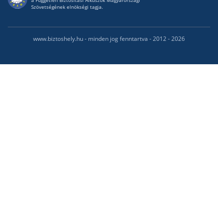
a Független Biztosítási Alkuszok Magyarországi
Szövetségének elnökségi tagja.
www.biztoshely.hu - minden jog fenntartva - 2012 - 2026