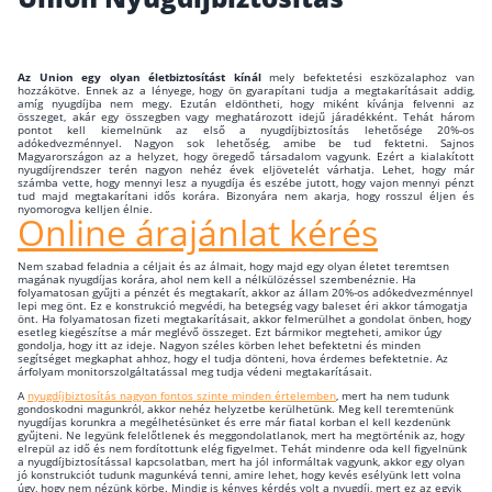
Wáberer Hungária Biztosító
Az Union egy olyan életbiztosítást kínál
mely befektetési eszközalaphoz van
Biztosítási hírek
hozzákötve. Ennek az a lényege, hogy ön gyarapítani tudja a megtakarításait addig,
amíg nyugdíjba nem megy. Ezután eldöntheti, hogy miként kívánja felvenni az
összeget, akár egy összegben vagy meghatározott idejű járadékként. Tehát három
pontot kell kiemelnünk az első a nyugdíjbiztosítás lehetősége 20%-os
adókedvezménnyel. Nagyon sok lehetőség, amibe be tud fektetni. Sajnos
Gépjárműs hírek
Magyarországon az a helyzet, hogy öregedő társadalom vagyunk. Ezért a kialakított
nyugdíjrendszer terén nagyon nehéz évek eljövetelét várhatja. Lehet, hogy már
számba vette, hogy mennyi lesz a nyugdíja és eszébe jutott, hogy vajon mennyi pénzt
tud majd megtakarítani idős korára. Bizonyára nem akarja, hogy rosszul éljen és
nyomorogva kelljen élnie.
Online árajánlat kérés
Kapcsolat
Nem szabad feladnia a céljait és az álmait, hogy majd egy olyan életet teremtsen
Bejelentkezés
magának nyugdíjas korára, ahol nem kell a nélkülözéssel szembenéznie. Ha
folyamatosan gyűjti a pénzét és megtakarít, akkor az állam 20%-os adókedvezménnyel
lepi meg önt. Ez e konstrukció megvédi, ha betegség vagy baleset éri akkor támogatja
önt. Ha folyamatosan fizeti megtakarításait, akkor felmerülhet a gondolat önben, hogy
esetleg kiegészítse a már meglévő összeget. Ezt bármikor megteheti, amikor úgy
gondolja, hogy itt az ideje. Nagyon széles körben lehet befektetni és minden
segítséget megkaphat ahhoz, hogy el tudja dönteni, hova érdemes befektetnie. Az
árfolyam monitorszolgáltatással meg tudja védeni megtakarításait.
A
nyugdíjbiztosítás nagyon fontos szinte minden értelemben
, mert ha nem tudunk
gondoskodni magunkról, akkor nehéz helyzetbe kerülhetünk. Meg kell teremtenünk
nyugdíjas korunkra a megélhetésünket és erre már fiatal korban el kell kezdenünk
gyűjteni. Ne legyünk felelőtlenek és meggondolatlanok, mert ha megtörténik az, hogy
elrepül az idő és nem fordítottunk elég figyelmet. Tehát mindenre oda kell figyelnünk
a nyugdíjbiztosítással kapcsolatban, mert ha jól informáltak vagyunk, akkor egy olyan
jó konstrukciót tudunk magunkévá tenni, amire lehet, hogy kevés esélyünk lett volna
úgy, hogy nem nézünk körbe. Mindig is kényes kérdés volt a nyugdíj, mert ez az egyik