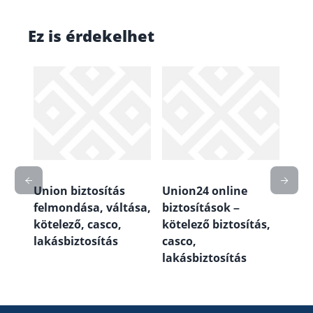
Ez is érdekelhet
fax
Union biztosítás
Union24 online
Uni
ám,
felmondása, váltása,
biztosítások –
szá
kötelező, casco,
kötelező biztosítás,
cím
lakásbiztosítás
casco,
elé
lakásbiztosítás