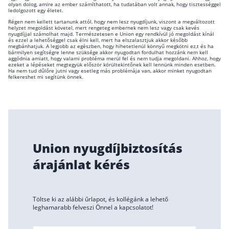
olyan dolog, amire az ember számíthatott, ha tudatában volt annak, hogy tisztességgel
ledolgozott egy életet.
Régen nem kellett tartanunk attól, hogy nem lesz nyugdíjunk, viszont a megváltozott
helyzet megoldást követel, mert rengeteg embernek nem lesz vagy csak kevés
nyugdíjjal számolhat majd. Természetesen e Union egy rendkívül jó megoldást kínál
és ezzel a lehetőséggel csak élni kell, mert ha elszalasztjuk akkor később
megbánhatjuk. A legjobb az egészben, hogy hihetetlenül könnyű megkötni ez,t és ha
bármilyen segítségre lenne szüksége akkor nyugodtan fordulhat hozzánk nem kell
aggódnia amiatt, hogy valami probléma merül fel és nem tudja megoldani. Ahhoz, hogy
ezeket a lépéseket megtegyük először körültekintőnek kell lennünk minden esetben.
Ha nem tud dűlőre jutni vagy esetleg más problémája van, akkor minket nyugodtan
felkereshet mi segítünk önnek.
Union nyugdíjbiztosítás
árajánlat kérés
Töltse ki az alábbi űrlapot, és kollégánk a lehető
leghamarabb felveszi Önnel a kapcsolatot!