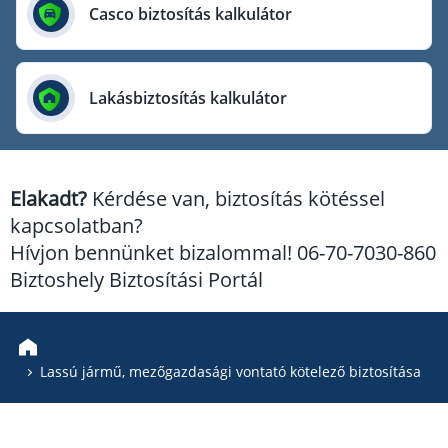
Európai Utazási Biztosító
Casco biztosítás kalkulátor
Europe Assistance
Generali Biztosító
Lakásbiztosítás kalkulátor
Genertel Biztosító
Groupama Biztosító
K&H Biztosító
Elakadt?
Kérdése van, biztosítás kötéssel
KÖBE Biztosító Egyesület
kapcsolatban?
MKB Biztosító
Hívjon bennünket bizalommal! 06-70-7030-860
Mondial Assistance Biztosító
Biztoshely Biztosítási Portál
Posta Biztosító
Signal Biztosító
Lassú jármű, mezőgazdasági vontató kötelező biztosítása
Union Biztosító
Uniqa Biztosító
Vienna Life Biztosító