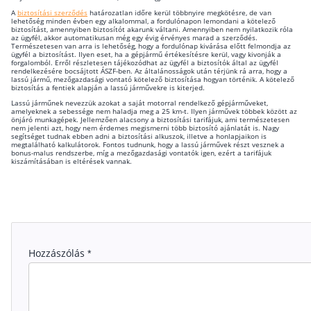
A
biztosítási szerződés
határozatlan időre kerül többnyire megkötésre, de van
lehetőség minden évben egy alkalommal, a fordulónapon lemondani a kötelező
biztosítást, amennyiben biztosítót akarunk váltani. Amennyiben nem nyilatkozik róla
az ügyfél, akkor automatikusan még egy évig érvényes marad a szerződés.
Természetesen van arra is lehetőség, hogy a fordulónap kivárása előtt felmondja az
ügyfél a biztosítást. Ilyen eset, ha a gépjármű értékesítésre kerül, vagy kivonják a
forgalomból. Erről részletesen tájékozódhat az ügyfél a biztosítók által az ügyfél
rendelkezésére bocsájtott ÁSZF-ben. Az általánosságok után térjünk rá arra, hogy a
lassú jármű, mezőgazdasági vontató kötelező biztosítása hogyan történik. A kötelező
biztosítás a fentiek alapján a lassú járművekre is kiterjed.
Lassú járműnek nevezzük azokat a saját motorral rendelkező gépjárműveket,
amelyeknek a sebessége nem haladja meg a 25 km-t. Ilyen járművek többek között az
önjáró munkagépek. Jellemzően alacsony a biztosítási tarifájuk, ami természetesen
nem jelenti azt, hogy nem érdemes megismerni több biztosító ajánlatát is. Nagy
segítséget tudnak ebben adni a biztosítási alkuszok, illetve a honlapjaikon is
megtalálható kalkulátorok. Fontos tudnunk, hogy a lassú járművek részt vesznek a
bonus-malus rendszerbe, míg a mezőgazdasági vontatók igen, ezért a tarifájuk
kiszámításában is eltérések vannak.
Hozzászólás
*