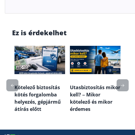
Ez is érdekelhet
mit
Lak
fede
a és
útm
véd
Kötelező biztosítás
Utasbiztosítás mikor
kötés forgalomba
kell? – Mikor
helyezés, gépjármű
kötelező és mikor
átírás előtt
érdemes