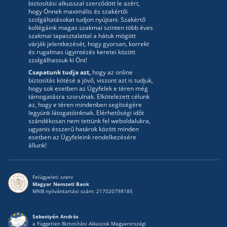
biztosítási alkusszal szerződött le azért,
hogy Önnek maximális és szakértői
szolgáltatásokat tudjon nyújtani. Szakértő
kollégáink magas szakmai szinten több éves
szakmai tapasztalattal a hátuk mögött
várják jelentkezését, hogy gyorsan, korrekt
és rugalmas ügyintézés keretei között
szolgálhassuk ki Önt!
Csapatunk tudja azt,
hogy az online
biztosítás kötésé a jövő, viszont azt is tudjuk,
hogy sok esetben az Ügyfelek e téren még
támogatásra szorulnak. Elkötelezett célunk
az, hogy e téren mindenben segítségére
legyünk látogatóinknak. Elérhetőségi időt
szándékosan nem tettünk fel weboldalukra,
ugyanis ésszerű határok között minden
esetben az Ügyfeleink rendelkezésére
állunk!
Felügyeleti szerv
Magyar Nemzeti Bank
MNB nyilvántartási szám: 217020798185
Sebestyén András
a Független Biztosítási Alkuszok Magyarországi