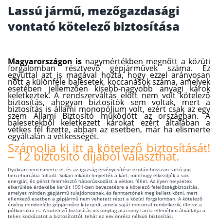
Lassú jármű, mezőgazdasági
Wáberer Hungária Biztosító
vontató kötelező biztosítása
Biztosítási hírek
Magyarországon is
nagymértékben megnőtt a közúti
forgalomban résztvevő gépjárművek száma. Ez
Gépjárműs hírek
egyúttal azt is magával hozta, hogy ezzel arányosan
nőtt a különféle balesetek, koccanások száma, amelyek
esetében jellemzően kisebb-nagyobb anyagi károk
keletkeztek. A rendszerváltás előtt nem volt kötelező
Kapcsolat
biztosítás, ahogyan biztosítók sem voltak, mert a
biztosítás is állami monopólium volt, ezért csak az egy
szem Állami Biztosító működött az országban. A
Bejelentkezés
balesetekből keletkezett károkat ezért általában a
vétkes fél fizette, abban az esetben, már ha elismerte
egyáltalán a vétkességét.
Számolja ki itt a kötelező biztosítását!
– 12 biztosító díjából választhat.
Gyakran nem ismerte el, és az igazság érvényesítése ezután hosszan tartó jogi
hercehurcába fulladt. Sokan inkább lenyelték a kárt, minthogy elkezdjék a sok
energiát, és pénzt felemésztő háborúskodást a vétkes féllel. Az ilyen helyzetek
elkerülése érdekébe került 1991-ben bevezetésre a kötelező felelősségbiztosítás,
amelyet minden gépjármű tulajdonosnak, és fenntartónak meg kellett kötni, mert
ellenkező esetben a gépjármű nem vehetett részt a közúti forgalomban. A kötelező
érvény mindenféle gépjárműre kiterjedt, amely saját motorral rendelkezik, illetve a
pótkocsikra is. A kötelező biztosítás viszonylag alacsony tarifa ellenében átvállalja a
teljes kockázatot a biztosítottól, tehát ez egy önrész nélküli biztosítás.