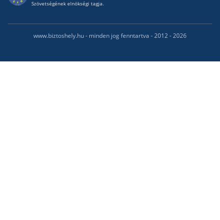
Szövetségének elnökségi tagja.
www.biztoshely.hu - minden jog fenntartva - 2012 - 2026