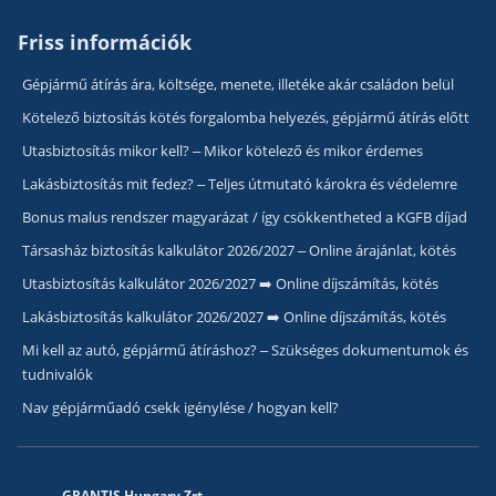
Friss információk
Gépjármű átírás ára, költsége, menete, illetéke akár családon belül
Kötelező biztosítás kötés forgalomba helyezés, gépjármű átírás előtt
Utasbiztosítás mikor kell? – Mikor kötelező és mikor érdemes
Lakásbiztosítás mit fedez? – Teljes útmutató károkra és védelemre
Bonus malus rendszer magyarázat / így csökkentheted a KGFB díjad
Társasház biztosítás kalkulátor 2026/2027 – Online árajánlat, kötés
Utasbiztosítás kalkulátor 2026/2027 ➡️ Online díjszámítás, kötés
Lakásbiztosítás kalkulátor 2026/2027 ➡️ Online díjszámítás, kötés
Mi kell az autó, gépjármű átíráshoz? – Szükséges dokumentumok és
tudnivalók
Nav gépjárműadó csekk igénylése / hogyan kell?
GRANTIS Hungary Zrt.