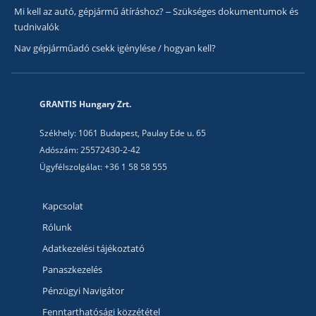
Mi kell az autó, gépjármű átíráshoz? – Szükséges dokumentumok és
tudnivalók
Nav gépjárműadó csekk igénylése / hogyan kell?
GRANTIS Hungary Zrt.
Székhely: 1061 Budapest, Paulay Ede u. 65
Adószám: 25572430-2-42
Ügyfélszolgálat: +36 1 58 58 555
Kapcsolat
Rólunk
Adatkezelési tájékoztató
Panaszkezelés
Pénzügyi Navigátor
Fenntarthatósági közzététel