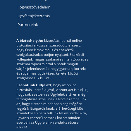
Fogyasztóvédelem
Ügyféltájékoztatás
Partnereink
A biztoshely.hu
biztosítási portál online
biztosítási alkusszal szerződött le azért,
hogy Önnek maximális és szakértői
szolgáltatásokat tudjon nyújtani. Szakértő
kollégáink magas szakmai szinten több éves
szakmai tapasztalattal a hátuk mögött
várják jelentkezését, hogy gyorsan, korrekt
és rugalmas ügyintézés keretei között
szolgálhassuk ki Önt!
Csapatunk tudja azt,
hogy az online
biztosítás kötésé a jövő, viszont azt is tudjuk,
hogy sok esetben az Ügyfelek e téren még
támogatásra szorulnak. Elkötelezett célunk
az, hogy e téren mindenben segítségére
legyünk látogatóinknak. Elérhetőségi időt
szándékosan nem tettünk fel weboldalukra,
ugyanis ésszerű határok között minden
esetben az Ügyfeleink rendelkezésére
állunk!