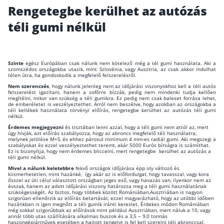
Rengetegbe kerülhet az autózás
Wáberer Hungária Biztosító
téli gumi nélkül
Biztosítási hírek
Szinte
egész Európában csak nálunk nem kötelező még a tél gumi használata. Aki a
szomszédos országokba utazik, mint Szlovénia, vagy Ausztria, az csak akkor indulhat
Gépjárműs hírek
télen útra, ha gondoskodik a megfelelő felszerelésről.
Nem szerencsés
, hogy nálunk jelenleg nem az időjárási viszonyokhoz kell a téli autós
felszerelést igazítani, hanem a sofőrre bízzák, pedig nem mindenki tudja kellően
megítélni, mikor van szükség a téli gumikra. Ez pedig nem csak baleset forrása lehet,
Kapcsolat
de emberéletet is veszélyeztethet. Arról nem beszélve, hogy azokban az országokba a
téli kellékek használata törvényi előírás, rengetegbe kerülhet az autózás téli gumi
nélkül.
Bejelentkezés
Érdemes megjegyezni
és tisztában lenni azzal, hogy a téli gumi nem attól az, mert
úgy hívják, azt előírás szabályozza, hogy az abroncs megfelelő téli használatra,
melynek jelölése M+S, és ehhez párosul minimum 4 mm-es radiál gumi. Aki megszegi a
szabályokat és ezzel veszélyeztethet teremt, akár 5000 Eurós bírságra is számíthat.
Ez is bizonyítja, hogy nem érdemes bliccelni, mert rengetegbe kerülhet az autózás a
téli gumi nélkül.
Mivel a nálunk keletebbre
fekvő országok időjárása épp oly változó és
kiismerhetetlen, mint hazánké, így akár az is előfordulgat, hogy tavasszal, vagy kora
ősszel az úti célul választott országban jeges eső, vagy havazás van, ilyenkor nem az
évszak, hanem az adott időjárási viszony határozza meg a téli gumi használatának
szükségességét. Az biztos, hogy többek között Romániában,Ausztriában is nagyon
szigorúan ellenőrzik az előírás betartását, ezzel magyarázható, hogy az utóbbi időben
hazánkban is igen megnőtt a téli gumik iránti kereslet. Érdekes módon Romániában
még sokkal szigorúbbak az előírások mint például Ausztriában, mert náluk a 10, vagy
annál több utas szállítására alkalmas buszok és a 3,5 – 9,0 tonnás
haszongépjárművek esetében a hajtott tengelyt is fel kell szerelni téli abronccsal,