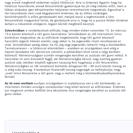
vagy ennek megfelelő védelmet nyújtó hólánccal. Arra is érdemes figyelni, hogy ha
hóláncot használunk, annak felszerelését gyakoroljuk be jól még indulás előtt, mert a
hóban elakadva igen kényelmetlen helyzetet teremthetünk magunknak. Egyszóval a
lán használatát nem csak begyakorolni érdemes, de az ehhez szükséges
körülményekről is előre gondoskodni kell, melyek közül a legfontosabb a lánc
felszerelését magyarázó leírás, de gondoljunk arra is, hogy ne a puszta földön térdelve
kelljen a műveletet elvégezni, legyen kéznél megfelelő kesztyű.
Szlovéniában
a rendelkezések előírják, hogy minden évben november 15. és március
15-e között kötelező a téli gumi használata. Szlovákiában az idő intervallum nincs
konkrétan megszabva, de az előírások megkövetelik, hogy téli gumit kötelező
használni jégeső, hóesés esetén, vagy akkor is, ha jegesedés miatt veszélyesek az
utak. Szlovákiában pedig akkor, ha hó, jég vagy jegesedés nehezíti meg a közlekedést.
Természetesen – a hólánccal ellentétben – ezekben az országokban sem elég a
hajtott kerekekre téli abroncsot szerelni, a pótkeréken kívül mind a négy keréken
kötelező. Németországban szintén rengetegbe kerülhet az autózás téli gumi nélkül. A
használat itt sem évszaktól függő, aki Németországba készül, vagy esetleg gyakran
autózik oda, október elejétől egészen tavaszig fent hagyhatja a téli felszerelést.
Németországban az ide vonatkozó büntetés átlagosan 40 – 80 euró között mozog, ez
is elég szép összeg. A konkrétan fizetendő összeg nagyságát az befolyásolja, hogy
„csak” nincs felszerelve a téli gumi, vagy e mellett még a közlekedésakadályoztatása
fennáll.
Az itt nem említett
európai országokban is szabályozva van a téli közlekedés, az
interneten minden országra vonatkozóan meg lehet keresni az előírásokat. Érdemes
ezt megtenni amikor külföldi útra készülünk, hisz rengetegbe kerülhet az autózás téli
gumi nélkül.