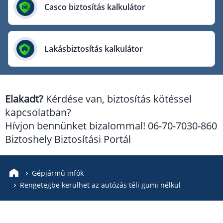
Európai Utazási Biztosító
Casco biztosítás kalkulátor
Europe Assistance
Generali Biztosító
Lakásbiztosítás kalkulátor
Genertel Biztosító
Groupama Biztosító
K&H Biztosító
Elakadt?
Kérdése van, biztosítás kötéssel
KÖBE Biztosító Egyesület
kapcsolatban?
MKB Biztosító
Hívjon bennünket bizalommal! 06-70-7030-860
Mondial Assistance Biztosító
Biztoshely Biztosítási Portál
Posta Biztosító
Signal Biztosító
Gépjármű infók
Rengetegbe kerülhet az autózás téli gumi nélkül
Union Biztosító
Uniqa Biztosító
Vienna Life Biztosító