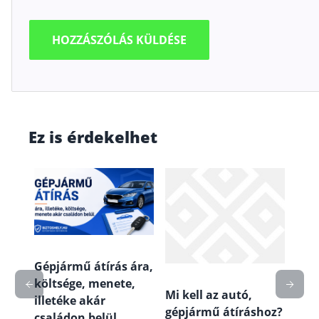
Ez is érdekelhet
Gépjármű átírás ára,
költsége, menete,
ó
Mi kell az autó,
Nav
illetéke akár
gépjármű átíráshoz?
csek
családon belül